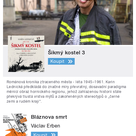
Šikmý kostel 3
Koupit
Románová kronika ztraceného města - léta 1945–1961. Karin
Lednická předkládá do značné míry převratný, dosavadní paradigma
měnící obraz hornického regionu, jehož zahlazenou historii stále
překrývá tlustá vrstva mýtů a zakořeněných stereotypů o „černé
zemi a rudém kraji“.
Bláznova smrt
Václav Erben
Koupit