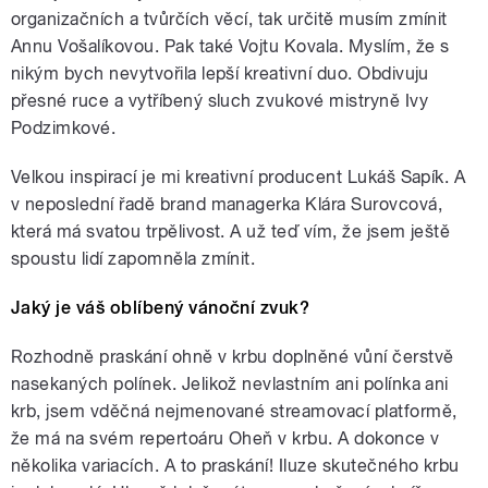
organizačních a tvůrčích věcí, tak určitě musím zmínit
Annu Vošalíkovou. Pak také Vojtu Kovala. Myslím, že s
nikým bych nevytvořila lepší kreativní duo. Obdivuju
přesné ruce a vytříbený sluch zvukové mistryně Ivy
Podzimkové.
Velkou inspirací je mi kreativní producent Lukáš Sapík. A
v neposlední řadě brand managerka Klára Surovcová,
která má svatou trpělivost. A už teď vím, že jsem ještě
spoustu lidí zapomněla zmínit.
Jaký je váš oblíbený vánoční zvuk?
Rozhodně praskání ohně v krbu doplněné vůní čerstvě
nasekaných polínek. Jelikož nevlastním ani polínka ani
krb, jsem vděčná nejmenované streamovací platformě,
že má na svém repertoáru Oheň v krbu. A dokonce v
několika variacích. A to praskání! Iluze skutečného krbu