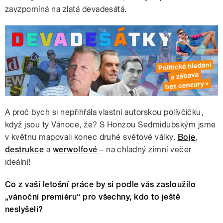
zavzpomíná na zlatá devadesátá.
A proč bych si nepřihřála vlastní autorskou polívčičku,
když jsou ty Vánoce, že? S Honzou Sedmidubským jsme
v květnu mapovali konec druhé světové války.
Boje
,
destrukce
a
werwolfové
– na chladný zimní večer
ideální!
Co z vaší letošní práce by si podle vás zasloužilo
„vánoční premiéru“ pro všechny, kdo to ještě
neslyšeli?