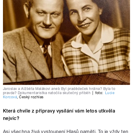
Jaroslav a Alžběta Malákovi aneb Byl pradědeček hrdina? Byla to
pravda? Dokumentaristka natočila skutečný příběh
|
foto:
Lucie
Korcová
,
Český rozhlas
Která chvíle z přípravy vysílání vám letos utkvěla
nejvíc?
Asi všechna živá vystoupení Hlasů paměti. To je vždy ten