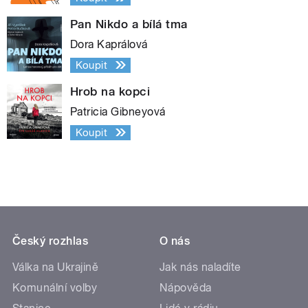
Pan Nikdo a bílá tma
Dora Kaprálová
Koupit
Hrob na kopci
Patricia Gibneyová
Koupit
Český rozhlas
O nás
Válka na Ukrajině
Jak nás naladíte
Komunální volby
Nápověda