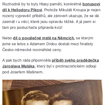
Rozhodně by to byly Hlasy paměti, konkrétně
bonusový
díl k Heliodoru Píkovi
. Protože Mikuláš Kroupa je nejen
rozený vypravěč příběhů, ale zároveň ukazuje, že se dá
zasmát i u věcí, které jsou opravdu těžké. A já jsem si
tam pro posluchače připravila kvíz!
Nebo
díl o poválečné mstě na Němcích,
se kterým
jsme se letos s Adamem Drdou dostali mezi finalisty
Česko-německé novinářské ceny.
A pak bych ráda připomněla
příběh svého pradědečka
Jaroslava Maláka
, který byl v protinacistickém odboji
pod Josefem Mašínem.