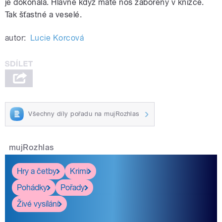
je dokonalá. Hlavně když máte nos zabořený v knížce.
Tak šťastné a veselé.
autor:
Lucie Korcová
Všechny díly pořadu na mujRozhlas
mujRozhlas
Hry a četby
Krimi
Pohádky
Pořady
Živé vysílání