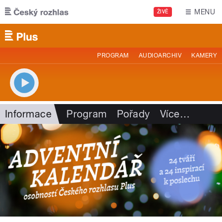
Přejít k hlavnímu obsahu
MENU
ŽIVĚ
PROGRAM
AUDIOARCHIV
KAMERY
Informace
Program
Pořady
Více
…