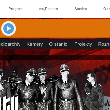
Program
mujRozhlas
Stanice
O r
dioarchiv
Kamery
O stanici
Projekty
Rozh