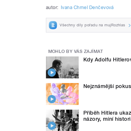
autor:
Ivana Chmel Denčevová
Všechny díly pořadu na mujRozhlas
MOHLO BY VÁS ZAJÍMAT
Kdy Adolfu Hitlero
Nejznámější pokus 
Příběh Hitlera ukaz
názory, míní histo