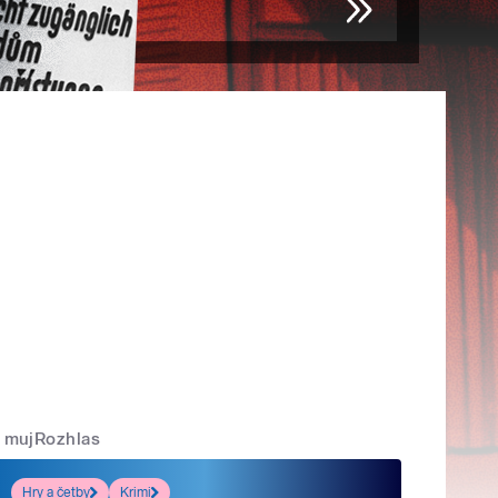
mujRozhlas
Hry a četby
Krimi