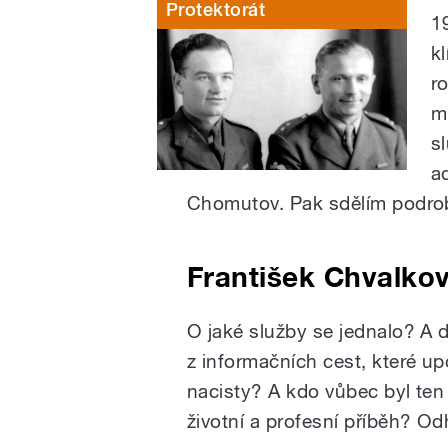
Protektorát
1
k
r
m
s
a
Chomutov. Pak sdělím podrob
František Chvalkov
O jaké služby se jednalo? A 
z informačních cest, které 
nacisty? A kdo vůbec byl ten 
životní a profesní příběh? Od