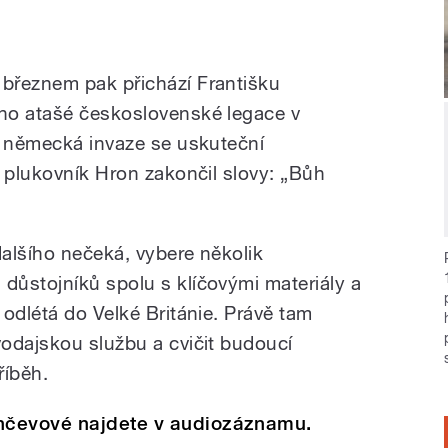
březnem pak přichází Františku
ho atašé československé legace v
e německá invaze se uskuteční
z plukovník Hron zakončil slovy: „Bůh
dalšího nečeká, vybere několik
ůstojníků spolu s klíčovými materiály a
odlétá do Velké Británie. Právě tam
odajskou službu a cvičit budoucí
říběh.
nčevové najdete v audiozáznamu.