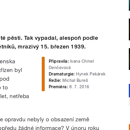
té pěsti. Tak vypadal, alespoň podle
tníků, mrazivý 15. březen 1939.
venska
Připravila:
Ivana Chmel
Denčevová
řízen byl
Dramaturgie:
Hynek Pekárek
 pod
Režie:
Michal Bureš
 to
Premiéra:
8. 7. 2016
et, netřeba
le opravdu nebyly o obsazení země
opředu žádné informace? V únoru roku