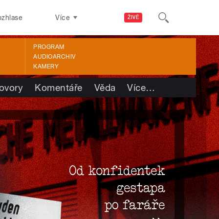
ozhlase
Více
ŽIVĚ
PROGRAM
AUDIOARCHIV
KAMERY
ovory
Komentáře
Věda
Více
…