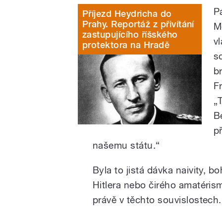
P
Příjezd Heydricha do
Prahy. Reportáž z přivítání
M
zastupujícího říšského
v
protektora na Hradě
s
b
F
„
B
p
našemu státu.“
Byla to jistá dávka naivity, 
Hitlera nebo čirého amatérism
právě v těchto souvislostech.