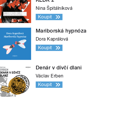
Nina Špitálníková
Koupit
Mariborská hypnóza
Dora Kaprálová
Koupit
Denár v dívčí dlani
Václav Erben
Koupit