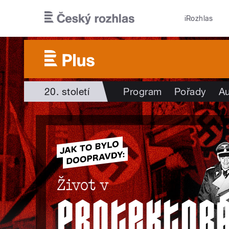
Přejít k hlavnímu obsahu
iRozhlas
20. století
Program
Pořady
Au