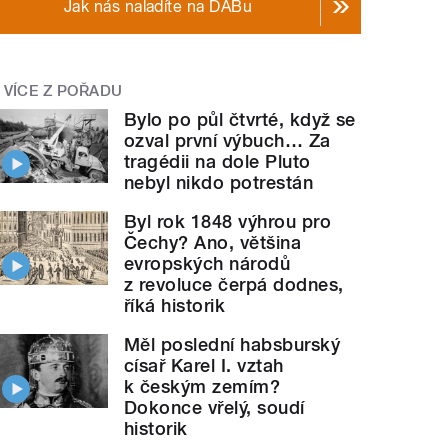
Jak nás naladíte na DABu
VÍCE Z POŘADU
Bylo po půl čtvrté, když se
ozval první výbuch… Za
tragédii na dole Pluto
nebyl nikdo potrestán
Byl rok 1848 výhrou pro
Čechy? Ano, většina
evropských národů
z revoluce čerpá dodnes,
říká historik
Měl poslední habsburský
císař Karel I. vztah
k českým zemím?
Dokonce vřelý, soudí
historik