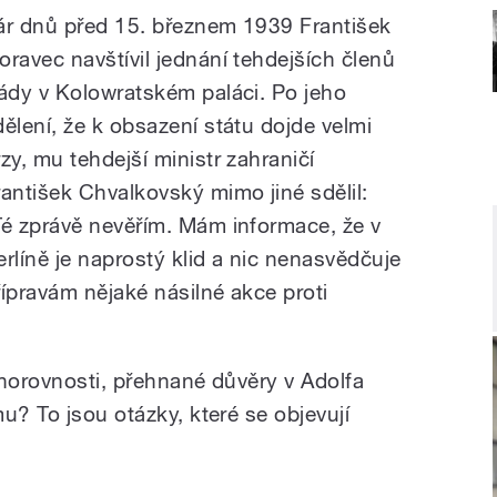
ár dnů před 15. březnem 1939 František
oravec navštívil jednání tehdejších členů
lády v Kolowratském paláci. Po jeho
dělení, že k obsazení státu dojde velmi
rzy, mu tehdejší ministr zahraničí
rantišek Chvalkovský mimo jiné sdělil:
Té zprávě nevěřím. Mám informace, že v
erlíně je naprostý klid a nic nenasvědčuje
řípravám nějaké násilné akce proti
bohorovnosti, přehnané důvěry v Adolfa
u? To jsou otázky, které se objevují