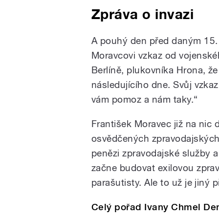
Zpráva o invazi
A pouhý den před daným 15. 
Moravcovi vzkaz od vojenské
Berlíně, plukovníka Hrona, ž
následujícího dne. Svůj vzka
vám pomoz a nám taky.“
František Moravec již na nic 
osvědčených zpravodajských d
penězi zpravodajské služby a 
začne budovat exilovou zprav
parašutisty. Ale to už je jiný p
Celý pořad Ivany Chmel De