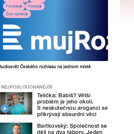
Pohádky
Pořady
Živé vysílání
Audiosvět Českého rozhlasu na jednom místě
NEJPOSLOUCHANĚJŠÍ
Telička: Babiš? Větší
problém je jeho okolí.
S neskutečnou arogancí se
přikrývají absurdní věci
Bartkovský: Společnost se
dělí na dva tábory. Jeden