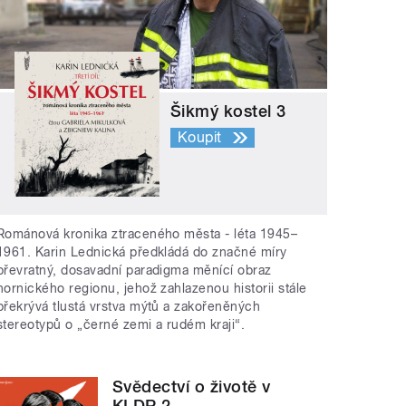
Šikmý kostel 3
Koupit
Románová kronika ztraceného města - léta 1945–
1961. Karin Lednická předkládá do značné míry
převratný, dosavadní paradigma měnící obraz
hornického regionu, jehož zahlazenou historii stále
překrývá tlustá vrstva mýtů a zakořeněných
stereotypů o „černé zemi a rudém kraji“.
Svědectví o životě v
KLDR 2