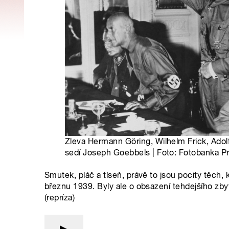
Zleva Hermann Göring, Wilhelm Frick, Adolf
sedí Joseph Goebbels | Foto: Fotobanka P
Smutek, pláč a tíseň, právě to jsou pocity těch,
březnu 1939. Byly ale o obsazení tehdejšího z
(repríza)