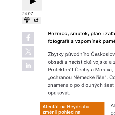
24:07
Bezmoc, smutek, pláč i zaťa
fotografií a vzpomínek pamě
Zbytky původního Českoslo
obsadila nacistická vojska a z
Protektorát Čechy a Morava,
„ochranou Německé říše“. Co
znamenalo po dlouhých šest l
opakovat.
A
Atentát na Heydricha
změnil pohled na
d