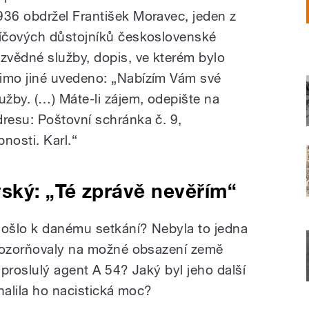
936 obdržel František Moravec, jeden z
líčových důstojníků československé
ozvědné služby, dopis, ve kterém bylo
imo jiné uvedeno: „Nabízím Vám své
lužby. (…) Máte-li zájem, odepište na
dresu: Poštovní schránka č. 9,
nosti. Karl.“
ský: „Té zprávě nevěřím“
došlo k danému setkání? Nebyla to jedna
upozorňovaly na možné obsazení země
proslulý agent A 54? Jaký byl jeho další
halila ho nacistická moc?