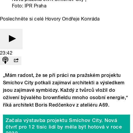
Foto: IPR Praha
Poslechněte si celé Hovory Ondřeje Konráda
23:42
„Mám radost, že se při práci na pražském projektu
Smíchov City potkali zajímaví architekti a výsledkem
jsou zajímavé symbiózy. Každý z tvůrců vložil do
oživení bývalého brownfieldu mnoho osobní energie,“
říká architekt Boris Redčenkov z ateliéru A69.
Začala výstavba projektu Smíchov City. Nová
čtvrť pro 12 tisíc lidí by měla být hotová v roce