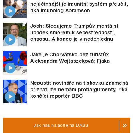
nejúčinnější je imunitní systém přeučit,
říká imunolog Abramson
Joch: Sledujeme Trumpův mentální
úpadek směrem k sebestřednosti,
chaosu. A konec je v nedohlednu
Jaké je Chorvatsko bez turistů?
Aleksandra Wojtaszeková: Fjaka
Nepustit novináře na tiskovku znamená
přiznat, že nemám protiargumenty, říká
končící reportér BBC
Jak nás naladíte na DABu