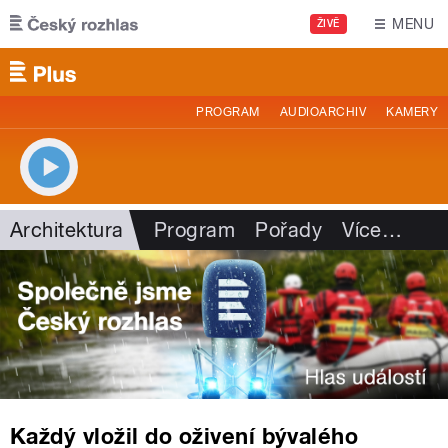
Přejít k hlavnímu obsahu
MENU
ŽIVĚ
PROGRAM
AUDIOARCHIV
KAMERY
Architektura
Program
Pořady
Více
…
Každý vložil do oživení bývalého