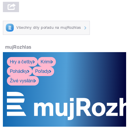
Všechny díly pořadu na mujRozhlas
mujRozhlas
Hry a četby
Krimi
Pohádky
Pořady
Živé vysílání