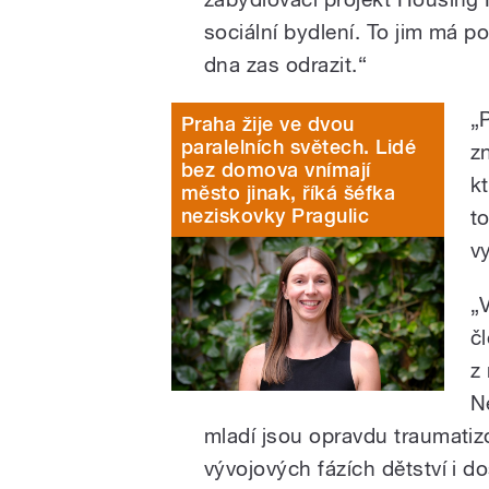
sociální bydlení. To jim má 
dna zas odrazit.“
„
Praha žije ve dvou
paralelních světech. Lidé
z
bez domova vnímají
kt
město jinak, říká šéfka
neziskovky Pragulic
t
vy
„
č
z
N
mladí jsou opravdu traumatizo
vývojových fázích dětství i do