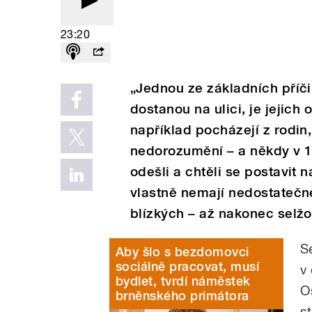
23:20
„Jednou ze základních příči
dostanou na ulici, je jejich
například pocházejí z rodin,
nedorozumění – a někdy v 18
odešli a chtěli se postavit n
vlastně nemají nedostatečn
blízkých – až nakonec selž
S
Aby šlo s bezdomovci
sociálně pracovat, musí
v
bydlet, tvrdí náměstek
O
brněnského primátora
st