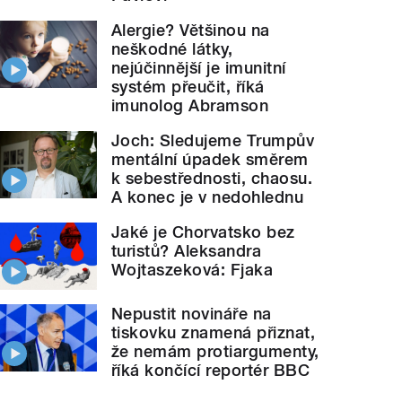
Alergie? Většinou na
neškodné látky,
nejúčinnější je imunitní
systém přeučit, říká
imunolog Abramson
Joch: Sledujeme Trumpův
mentální úpadek směrem
k sebestřednosti, chaosu.
A konec je v nedohlednu
Jaké je Chorvatsko bez
turistů? Aleksandra
Wojtaszeková: Fjaka
Nepustit novináře na
tiskovku znamená přiznat,
že nemám protiargumenty,
říká končící reportér BBC