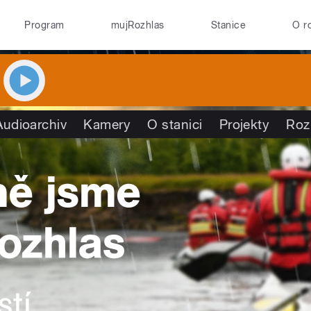
Program
mujRozhlas
Stanice
O r
Audioarchiv
Kamery
O stanici
Projekty
Roz