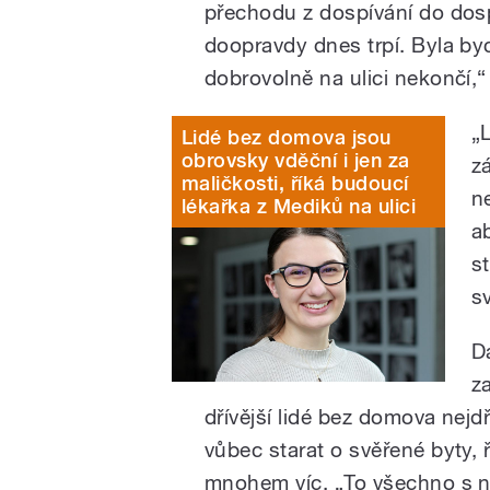
přechodu z dospívání do dosp
doopravdy dnes trpí. Byla by
dobrovolně na ulici nekončí,
„
Lidé bez domova jsou
obrovsky vděční i jen za
z
maličkosti, říká budoucí
n
lékařka z Mediků na ulici
a
s
s
D
z
dřívější lidé bez domova nejdří
vůbec starat o svěřené byty, 
mnohem víc. „To všechno s ni