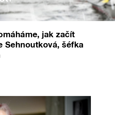
máháme, jak začít
je Sehnoutková, šéfka
h