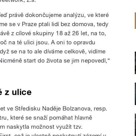
Teď právě dokončujeme analýzu, ve které
sme se v Praze ptali lidí bez domova, tedy
rávě z cílové skupiny 18 až 26 let, na to,
roč na té ulici jsou. A oni to opravdu
Když se na to ale díváme celkově, vidíme
. Nicméně start do života se jim nepovedl,“
 z ulice
t ve Středisku Naděje Bolzanova, resp.
ru, které se snaží pomáhat hlavně
ám naskytla možnost využít tzv.
irst, což je vlastně poskytnutí zázemí v