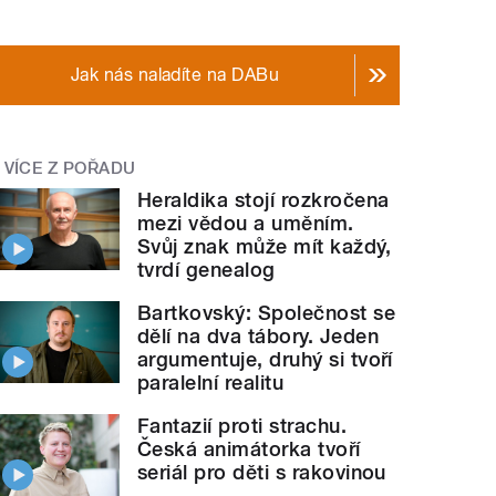
Jak nás naladíte na DABu
VÍCE Z POŘADU
Heraldika stojí rozkročena
mezi vědou a uměním.
Svůj znak může mít každý,
tvrdí genealog
Bartkovský: Společnost se
dělí na dva tábory. Jeden
argumentuje, druhý si tvoří
paralelní realitu
Fantazií proti strachu.
Česká animátorka tvoří
seriál pro děti s rakovinou