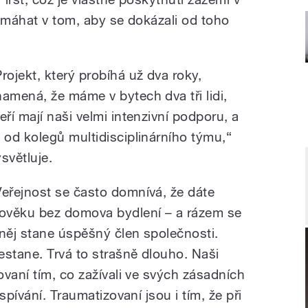
pomáhat v tom, aby se dokázali od toho
Projekt, který probíhá už dva roky,
namená, že máme v bytech dva tři lidi,
eří mají naši velmi intenzivní podporu, a
o od kolegů multidisciplinárního týmu,“
světluje.
Veřejnost se často domnívá, že dáte
lověku bez domova bydlení – a rázem se
 něj stane úspěšný člen společnosti.
estane. Trvá to strašně dlouho. Naši
vaní tím, co zažívali ve svých zásadních
spívání. Traumatizovaní jsou i tím, že při