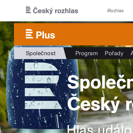
Přejít k hlavnímu obsahu
iRozhlas
Společnost
Program
Pořady