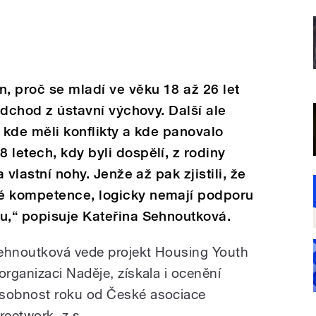
n, proč se mladí ve věku 18 až 26 let
 odchod z ústavní výchovy. Další ale
 kde měli konflikty a kde panovalo
 letech, kdy byli dospělí, z rodiny
a vlastní nohy. Jenže až pak zjistili, že
é kompetence, logicky nemají podporu
ou,“ popisuje Kateřina Sehnoutková.
ehnoutková vede projekt Housing Youth
 organizaci Naděje, získala i ocenění
sobnost roku od České asociace
reetwork, z.s.