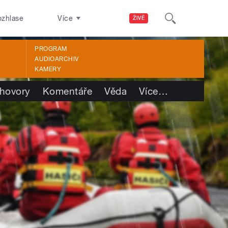
ozhlase
Více
ŽIVĚ
PROGRAM
AUDIOARCHIV
KAMERY
hovory
Komentáře
Věda
Více
…