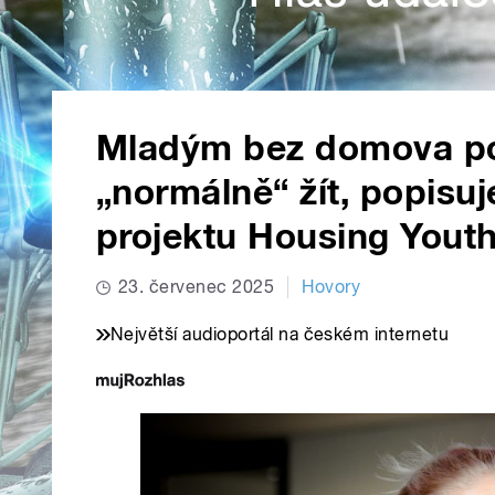
Mladým bez domova po
„normálně“ žít, popisu
projektu Housing Yout
23. červenec 2025
Hovory
Největší audioportál na českém internetu