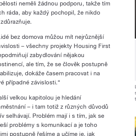
ělosti neměli žádnou podporu, takže tím
ch ráda, aby každý pochopil, že nikdo
“ zdůrazňuje.
Lidé bez domova můžou mít nejrůznější
ávislosti – všechny projekty Housing First
epodmiňují zabydlování nějakou
bstinencí, ale tím, že se člověk postupně
tabilizuje, dokáže časem pracovat i na
vé případné závislosti.“
alší velkou kapitolou je hledání
aměstnání – i tam totiž z různých důvodů
v selhávají. Problém mají i s tím, jak se
řeší problémy s komunikací a je toho
mi postupně řešíme a učíme je, jak