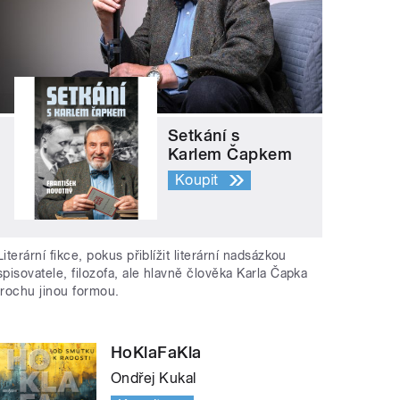
Setkání s
Karlem Čapkem
Koupit
Literární fikce, pokus přiblížit literární nadsázkou
spisovatele, filozofa, ale hlavně člověka Karla Čapka
trochu jinou formou.
HoKlaFaKla
Ondřej Kukal