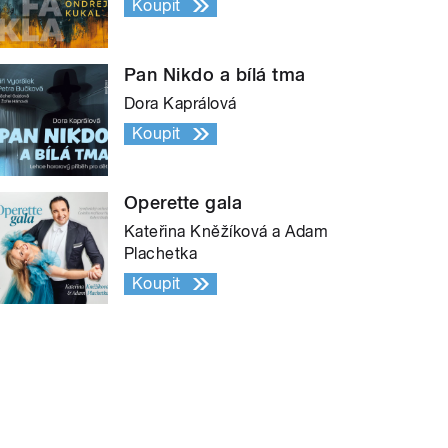
Koupit
Pan Nikdo a bílá tma
Dora Kaprálová
Koupit
Operette gala
Kateřina Kněžíková a Adam
Plachetka
Koupit