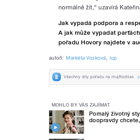
normálně žít,“ uzavírá Kateř
Jak vypadá podpora a resp
A jak může vypadat parťáctv
pořadu Hovory najdete v au
autoři:
Markéta Vozková
,
lup
Všechny díly pořadu na mujRozhlas
MOHLO BY VÁS ZAJÍMAT
Pomalý životný styl
doopravdy chcete,