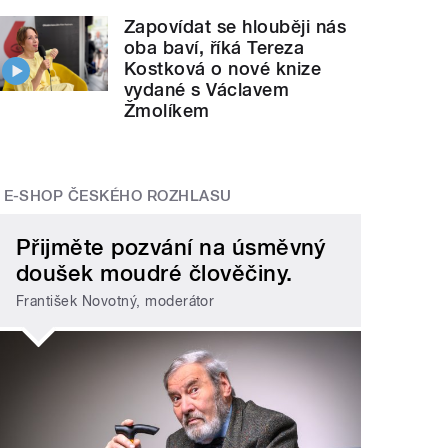
Zapovídat se hlouběji nás
oba baví, říká Tereza
Kostková o nové knize
vydané s Václavem
Žmolíkem
E-SHOP ČESKÉHO ROZHLASU
Přijměte pozvání na úsměvný
doušek moudré člověčiny.
František Novotný, moderátor