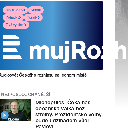
Hry a četby
Krimi
Pohádky
Pořady
Živé vysílání
Audiosvět Českého rozhlasu na jednom místě
NEJPOSLOUCHANĚJŠÍ
Michopulos: Čeká nás
občanská válka bez
střelby. Prezidentské volby
budou džihádem vůči
Pavlovi