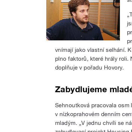
„
j
p
p
vnímají jako vlastní selhání. 
plno faktorů, které hrály roli
doplňuje v pořadu Hovory.
Zabydlujeme mladé
Sehnoutková pracovala osm le
v nízkoprahovém denním cent
mladým. „V jednu chvíli se n
zabydlovací projekt Housing F