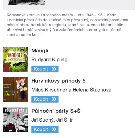
Románová kronika ztraceného města - léta 1945–1961. Karin
Lednická předkládá do značné míry převratný, dosavadní paradigma
měnící obraz hornického regionu, jehož zahlazenou historii stále
překrývá tlustá vrstva mýtů a zakořeněných stereotypů o „černé
zemi a rudém kraji“.
Mauglí
Rudyard Kipling
Koupit
Hurvínkovy příhody 5
Miloš Kirschner a Helena Štáchová
Koupit
Půlnoční párty S+Š
Jiří Suchý, Jiří Šlitr
Koupit