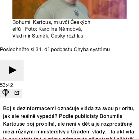
Bohumil Kartous, mluvčí Českých
elfů | Foto:
Karolína Němcová
,
Vladimír Staněk, Český rozhlas
Poslechněte si 31. díl podcastu Chyba systému
53:42
Boj s dezinformacemi označuje vláda za svou prioritu,
jak ale reálně vypadá? Podle publicisty Bohumila
Kartouse boj probíhá, ale není vidět a je rozprostřený
mezi různými ministerstvy a Úřadem vlády. „Ta aktivita