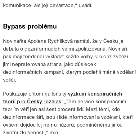
komunikace, ale její devastace,“ uvádí.
Bypass problému
Novinářka Apolena Rychlíková namítá, že v Česku je
debata o dezinformacích velmi zpolitizovaná. Novináři
pak mají tendenci vykládat každé volby, v nichž zvítězí
jimi nepreferovaná strana, jako důsledek
dezinformačních kampaní, kterým podlehli méně vzdělaní
voliči.
Poukazuje přitom na loňský
výzkum konspiračních
teorií pro Český rozhlas
: „Těm nejvíce konspiračním
teoriím věří jen asi šest procent lidí. Mezi těmi, kdo
dezinformace šíří, jsou i lidé informovaní a vzdělaní, kteří
ovšem dojdou k jinému názoru, podmíněnému jinou
životní zkušeností,“ míní.