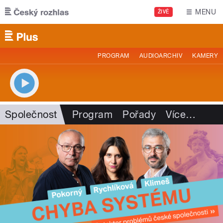
Přejít k hlavnímu obsahu
MENU
ŽIVĚ
PROGRAM
AUDIOARCHIV
KAMERY
Společnost
Program
Pořady
Více
…