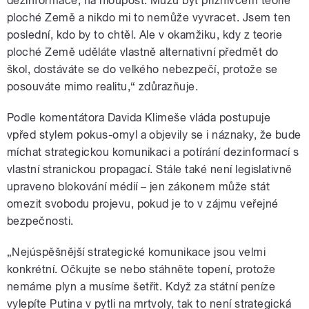
dezinformace, na hloupost. Můžu být příznivcem teorie
ploché Země a nikdo mi to nemůže vyvracet. Jsem ten
poslední, kdo by to chtěl. Ale v okamžiku, kdy z teorie
ploché Země uděláte vlastně alternativní předmět do
škol, dostáváte se do velkého nebezpečí, protože se
posouváte mimo realitu,“ zdůrazňuje.
Podle komentátora Davida Klimeše vláda postupuje
vpřed stylem pokus-omyl a objevily se i náznaky, že bude
míchat strategickou komunikaci a potírání dezinformací s
vlastní stranickou propagací. Stále také není legislativně
upraveno blokování médií – jen zákonem může stát
omezit svobodu projevu, pokud je to v zájmu veřejné
bezpečnosti.
„Nejúspěšnější strategické komunikace jsou velmi
konkrétní. Očkujte se nebo stáhněte topení, protože
nemáme plyn a musíme šetřit. Když za státní peníze
vylepíte Putina v pytli na mrtvoly, tak to není strategická