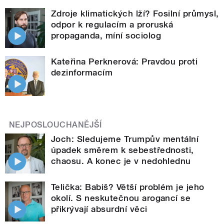
Zdroje klimatických lží? Fosilní průmysl,
odpor k regulacím a proruská
propaganda, míní sociolog
Kateřina Perknerová: Pravdou proti
dezinformacím
NEJPOSLOUCHANĚJŠÍ
Joch: Sledujeme Trumpův mentální
úpadek směrem k sebestřednosti,
chaosu. A konec je v nedohlednu
Telička: Babiš? Větší problém je jeho
okolí. S neskutečnou arogancí se
přikrývají absurdní věci