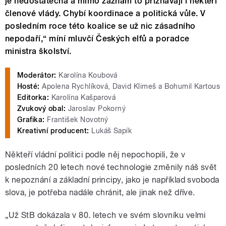
je nedostatečná a mimo záznam to přiznávají i někteří
členové vlády. Chybí koordinace a politická vůle. V
posledním roce této koalice se už nic zásadního
nepodaří,“ míní mluvčí Českých elfů a poradce
ministra školství.
Moderátor:
Karolína Koubová
Hosté:
Apolena Rychlíková, David Klimeš a Bohumil Kartous
Editorka:
Karolína Kašparová
Zvukový obal:
Jaroslav Pokorný
Grafika:
František Novotný
Kreativní producent:
Lukáš Sapík
Někteří vládní politici podle něj nepochopili, že v
posledních 20 letech nové technologie změnily náš svět
k nepoznání a základní principy, jako je například svoboda
slova, je potřeba nadále chránit, ale jinak než dříve.
„Už StB dokázala v 80. letech ve svém slovníku velmi