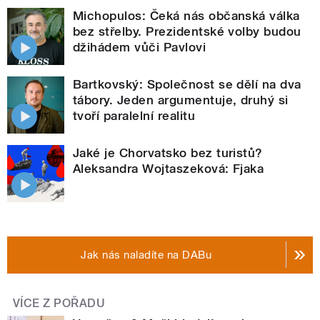
Michopulos: Čeká nás občanská válka
bez střelby. Prezidentské volby budou
džihádem vůči Pavlovi
Bartkovský: Společnost se dělí na dva
tábory. Jeden argumentuje, druhý si
tvoří paralelní realitu
Jaké je Chorvatsko bez turistů?
Aleksandra Wojtaszeková: Fjaka
Jak nás naladíte na DABu
VÍCE Z POŘADU