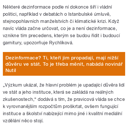
Některé dezinformace podle ní dokonce šíří i vládní
politici, například v debatách o Istanbulské úmluvě,
stejnopohlavních manželstvích či klimatické krizi. Když
navíc vláda začne určovat, co je a není dezinformace,
vznikne tím precedens, kterým se budou řídit i budoucí
garnitury, upozorňuje Rychlíková.
Dezinformace? Ti, kteří jim propadají, mají nižší
důvěru ve stát. To je třeba měnit, nabádá novinář
Nutil
„Výzkum ukázal, že hlavní problém je upadající důvěra lidí
ve stát a jeho instituce, která se zakládá na reálných
zkušenostech,“ dodává s tím, že pravicová vláda se chce
k vyrovnanějším rozpočtům proškrtat, ovšem fungující
instituce a školství nabízející mimo jiné i kvalitní mediální
vzdělání něco stojí.