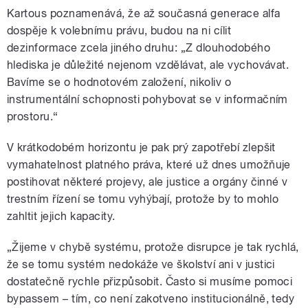
Kartous poznamenává, že až současná generace alfa
dospěje k volebnímu právu, budou na ni cílit
dezinformace zcela jiného druhu: „Z dlouhodobého
hlediska je důležité nejenom vzdělávat, ale vychovávat.
Bavíme se o hodnotovém založení, nikoliv o
instrumentální schopnosti pohybovat se v informačním
prostoru.“
V krátkodobém horizontu je pak prý zapotřebí zlepšit
vymahatelnost platného práva, které už dnes umožňuje
postihovat některé projevy, ale justice a orgány činné v
trestním řízení se tomu vyhýbají, protože by to mohlo
zahltit jejich kapacity.
„Žijeme v chybě systému, protože disrupce je tak rychlá,
že se tomu systém nedokáže ve školství ani v justici
dostatečně rychle přizpůsobit. Často si musíme pomoci
bypassem – tím, co není zakotveno institucionálně, tedy