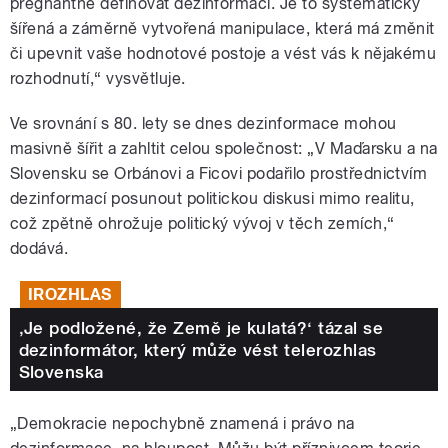
pregnantně definovat dezinformaci. Je to systematicky
šířená a záměrně vytvořená manipulace, která má změnit
či upevnit vaše hodnotové postoje a vést vás k nějakému
rozhodnutí,“ vysvětluje.
Ve srovnání s 80. lety se dnes dezinformace mohou
masivně šířit a zahltit celou společnost: „V Maďarsku a na
Slovensku se Orbánovi a Ficovi podařilo prostřednictvím
dezinformací posunout politickou diskusi mimo realitu,
což zpětně ohrožuje politický vývoj v těch zemích,“
dodává.
IROZHLAS
‚Je podložené, že Země je kulatá?‘ tázal se
dezinformátor, který může vést telerozhlas
Slovenska
„Demokracie nepochybně znamená i právo na