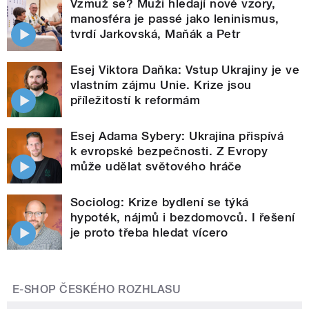
Vzmuž se? Muži hledají nové vzory,
manosféra je passé jako leninismus,
tvrdí Jarkovská, Maňák a Petr
Esej Viktora Daňka: Vstup Ukrajiny je ve
vlastním zájmu Unie. Krize jsou
příležitostí k reformám
Esej Adama Sybery: Ukrajina přispívá
k evropské bezpečnosti. Z Evropy
může udělat světového hráče
Sociolog: Krize bydlení se týká
hypoték, nájmů i bezdomovců. I řešení
je proto třeba hledat vícero
E-SHOP ČESKÉHO ROZHLASU