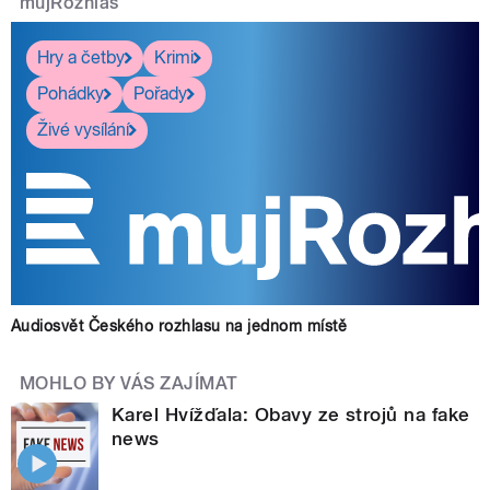
mujRozhlas
Hry a četby
Krimi
Pohádky
Pořady
Živé vysílání
Audiosvět Českého rozhlasu na jednom místě
MOHLO BY VÁS ZAJÍMAT
Karel Hvížďala: Obavy ze strojů na fake
news