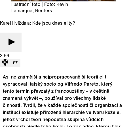
Ilustrační foto | Foto: Kevin
Lamarque, Reuters
Karel Hvížďala: Kde jsou dnes elity?
3:56
Asi nejznámější a nejpropracovanější teorii elit
vypracoval italský sociolog Vilfredo Pareto, který
tento termín převzatý z francouzštiny – v češtině
znamená výkvět –, používal pro všechny lidské
činnosti. Tvrdil, že v každé společnosti či organizaci a
instituci existuje přirozená hierarchie ve tvaru kužele,
jehož vrchol tvoří nepočetná skupina vůdčích
osobností. Vedle toho hovořil o základně, kterou tvoří