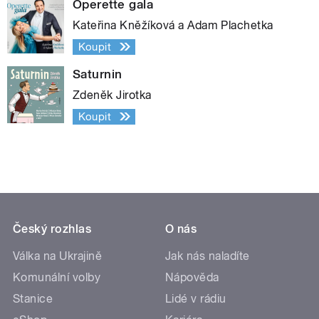
Operette gala
Kateřina Kněžíková a Adam Plachetka
Koupit
Saturnin
Zdeněk Jirotka
Koupit
Český rozhlas
O nás
Válka na Ukrajině
Jak nás naladíte
Komunální volby
Nápověda
Stanice
Lidé v rádiu