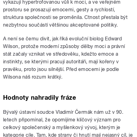
vykazují hypertrofovanou vůli k moci, a ve veřejném
prostoru se prosazují emocemi, gesty a rychlostí,
struktura společnosti se proměnila. Ctnost přestala být
nezbytnou součástí většinou akceptované politiky.
A není se čemu divit, jak říká evoluční biolog Edward
Wilson, protože moderní způsoby dělby moci a právní
stát začaly vznikat ve středověku, kdežto emoce a
instinkty, se kterými pracují autoritáři, mají kořeny v
pravěku, proto jsou silnější. Před emocemi je podle
Wilsona náš rozum krátký.
Hodnoty nahradily fráze
Bývalý ústavní soudce Vladimír Čermák nám už v 90.
letech připomínal, že opomíjíme klíčový význam pro
celkový společenský a myšlenkový vývoj, kterým je
kategorie cíle. Tam, kde strany či hnutí mají nejasný cíl, je