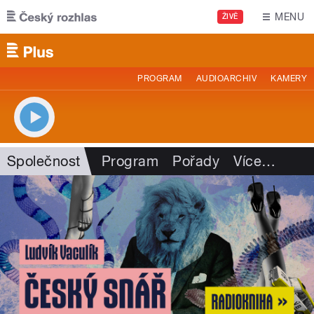
Přejít k hlavnímu obsahu
MENU
ŽIVĚ
PROGRAM
AUDIOARCHIV
KAMERY
Společnost
Program
Pořady
Více
…