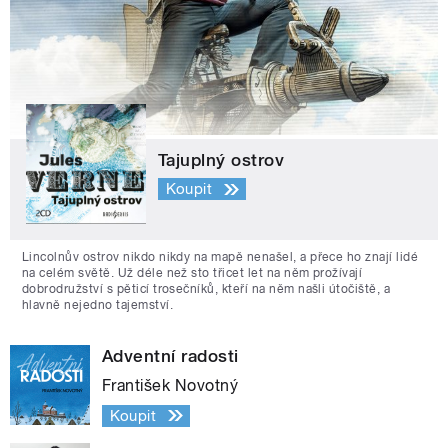
Tajuplný ostrov
Koupit
Lincolnův ostrov nikdo nikdy na mapě nenašel, a přece ho znají lidé
na celém světě. Už déle než sto třicet let na něm prožívají
dobrodružství s pěticí trosečníků, kteří na něm našli útočiště, a
hlavně nejedno tajemství.
Adventní radosti
František Novotný
Koupit