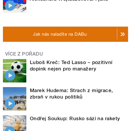
Jak nás naladíte na DABu
VÍCE Z POŘADU
Luboš Kreč: Ted Lasso – pozitivní
dopink nejen pro manažery
Marek Hudema: Strach z migrace,
zbraň v rukou politiků
Ondřej Soukup: Rusko sází na rakety