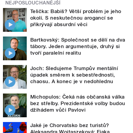
NEJPOSLOUCHANĚJŠÍ
Telička: Babiš? Větší problém je jeho
okolí. S neskutečnou arogancí se
přikrývají absurdní věci
Bartkovský: Společnost se dělí na dva
tábory. Jeden argumentuje, druhý si
tvoří paralelní realitu
Joch: Sledujeme Trumpův mentální
úpadek směrem k sebestřednosti,
chaosu. A konec je v nedohlednu
Michopulos: Čeká nás občanská válka
bez střelby. Prezidentské volby budou
džihádem vůči Pavlovi
Jaké je Chorvatsko bez turistů?
Aleksandra Wojtaszeková: Fjaka