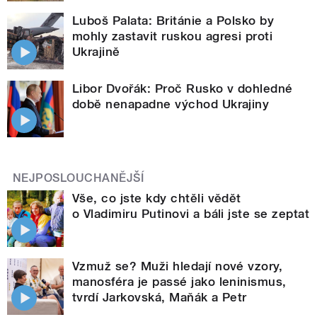
Luboš Palata: Británie a Polsko by
mohly zastavit ruskou agresi proti
Ukrajině
Libor Dvořák: Proč Rusko v dohledné
době nenapadne východ Ukrajiny
NEJPOSLOUCHANĚJŠÍ
Vše, co jste kdy chtěli vědět
o Vladimiru Putinovi a báli jste se zeptat
Vzmuž se? Muži hledají nové vzory,
manosféra je passé jako leninismus,
tvrdí Jarkovská, Maňák a Petr