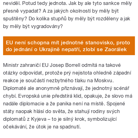
neviděl. Potud tedy jednota. Jak by ale tyto sankce měly
přesně vypadat? A za jakých okolností by měly být
spuštěny? Do kolika stupňů by měly být rozděleny a jak
by měly být vygradovány?
EU není schopna mít jednotné stanovisko, proto
do jednání o Ukrajině nepatří, zlobí se Zaorálek
Ministr zahraničí EU Josep Borrell odmítá na takové
otázky odpovídat, protože prý nejistota ohledně západní
reakce je součástí nezbytného tlaku na Moskvu.
Diplomaté ale anonymně přiznávají, že jednotný scénář
chybí. Evropská unie předstírá klid, opakuje, že slovo má
nadále diplomacie a že panika není na místě. Spojené
státy naopak hlásí do světa, že stahují rodiny svých
diplomatů z Kyjeva – to je silný krok, symbolizující
očekávání, že útok je na spadnutí.