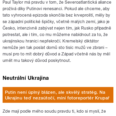
Paul Taylor má pravdu v tom, že Severoatlantická aliance
prožívá díky Putinovi renesanci. Pokud ale chceme, aby
tato vyhrocená epizoda skončila bez krveprolití, měly by
se západní politické špičky, včetně malých zemí, jako je
Česko, intenzivně zabývat nejen tím, jak Rusko případně
potrestat, ale i tím, co mu můžeme nabídnout za to, že
ukrajinskou hranici nepřekročí. Kremelský diktátor
nemůže jen tak poslat domů sto tisíc mužů ve zbrani –
musí pro to mít dobrý důvod a Západ včetně nás by měl
umět mu takový důvod poskytnout.
Neutrální Ukrajina
Putin není úplný blázen, ale skvělý stratég. Na
Ukrajinu teď nezaútočí, míní fotoreportér Krupař
Zde mají podle mého soudu pravdu ti, kdo si myslí, že