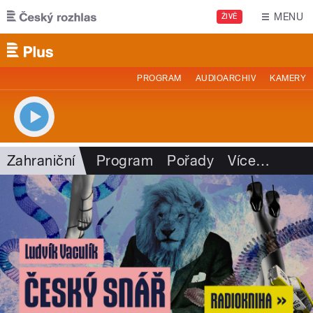
Přejít k hlavnímu obsahu
MENU
ŽIVĚ
PROGRAM
AUDIOARCHIV
KAMERY
Zahraniční
Program
Pořady
Více
…