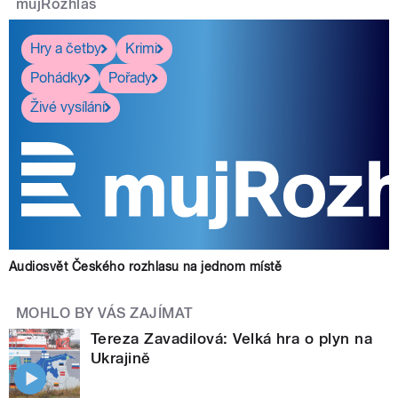
mujRozhlas
Hry a četby
Krimi
Pohádky
Pořady
Živé vysílání
Audiosvět Českého rozhlasu na jednom místě
MOHLO BY VÁS ZAJÍMAT
Tereza Zavadilová: Velká hra o plyn na
Ukrajině