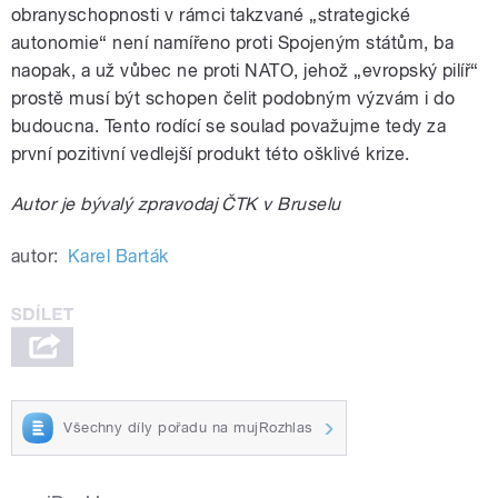
obranyschopnosti v rámci takzvané „strategické
autonomie“ není namířeno proti Spojeným státům, ba
naopak, a už vůbec ne proti NATO, jehož „evropský pilíř“
prostě musí být schopen čelit podobným výzvám i do
budoucna. Tento rodící se soulad považujme tedy za
první pozitivní vedlejší produkt této ošklivé krize.
Autor je bývalý zpravodaj ČTK v Bruselu
autor:
Karel Barták
Všechny díly pořadu na mujRozhlas