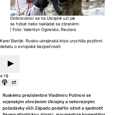
Dobrovolníci se na Ukrajině učí jak
se hýbat nebo nakládat se zbraněmi
| Foto: Valentyn Ogirenko, Reuters
Karel Barták: Rusko-ukrajinská krize urychlila pozitivní
debatu o evropské bezpečnosti
4:18
Ruskému prezidentovi Vladimiru Putinovi se
vojenským ohrožením Ukrajiny a nehoráznými
požadavky vůči Západu podařilo oživit a sjednotit
Severoatlantickou alianci, argumentuje komentátor