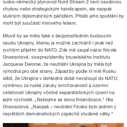
rusko-německý plynovod Nord Stream 2 není osudovou
chybou nebo strategickým handicapem, ale naopak
slušným diplomatickým páčidlem. Příslib jeho spuštění by
mohl být součástí mírového řešení.
Mluvit by se mělo také o bezprostředním budoucím
osudu Ukrajiny, kterou je možné zachránit i jinak než
rychlým přijetím do NATO. Zde mě zaujal názor Nicole
Gnessotové, viceprezidentky bruselského Institutu
Jacquese Delorse, že neutrální Ukrajina by měla být
výhodná pro obě strany. Západ by podle ní měl Rusku
slíbit, že Ukrajina v dohledné době nevstoupí do NATO,
výměnou za ruské záruky svrchovanosti a územní
celistvosti Ukrajiny včetně separatistických území na
jejím východě. „Nebojme se slova finlandizace,“ říká
Gnessotová. „Naopak – neutrální Finsko bylo jedním z
největších demokratických úspěchů studené války.“