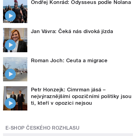
Ondřej Konrád: Odysseus podle Nolana
Jan Vávra: Čeká nás divoká jízda
Roman Joch: Ceuta a migrace
Petr Honzejk: Cimrman jásá –
nejvýraznějšími opozičními politiky jsou
ti, kteří v opozici nejsou
E-SHOP ČESKÉHO ROZHLASU