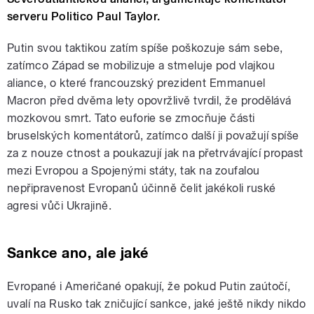
serveru Politico Paul Taylor.
Putin svou taktikou zatím spíše poškozuje sám sebe,
zatímco Západ se mobilizuje a stmeluje pod vlajkou
aliance, o které francouzský prezident Emmanuel
Macron před dvěma lety opovržlivě tvrdil, že prodělává
mozkovou smrt. Tato euforie se zmocňuje části
bruselských komentátorů, zatímco další ji považují spíše
za z nouze ctnost a poukazují jak na přetrvávající propast
mezi Evropou a Spojenými státy, tak na zoufalou
nepřipravenost Evropanů účinně čelit jakékoli ruské
agresi vůči Ukrajině.
Sankce ano, ale jaké
Evropané i Američané opakují, že pokud Putin zaútočí,
uvalí na Rusko tak zničující sankce, jaké ještě nikdy nikdo