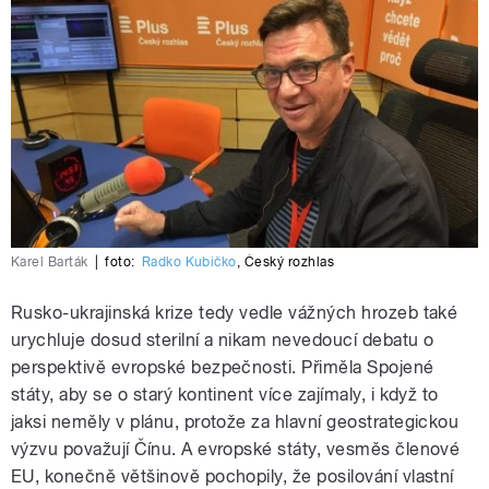
Karel Barták
|
foto:
Radko Kubičko
,
Český rozhlas
Rusko-ukrajinská krize tedy vedle vážných hrozeb také
urychluje dosud sterilní a nikam nevedoucí debatu o
perspektivě evropské bezpečnosti. Přiměla Spojené
státy, aby se o starý kontinent více zajímaly, i když to
jaksi neměly v plánu, protože za hlavní geostrategickou
výzvu považují Čínu. A evropské státy, vesměs členové
EU, konečně většinově pochopily, že posilování vlastní