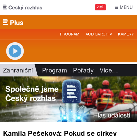
Přejít k hlavnímu obsahu
MENU
ŽIVĚ
PROGRAM
AUDIOARCHIV
KAMERY
Zahraniční
Program
Pořady
Více
…
Kamila Pešeková: Pokud se církev