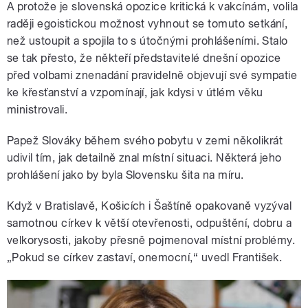
A protože je slovenská opozice kritická k vakcínám, volila
raději egoistickou možnost vyhnout se tomuto setkání,
než ustoupit a spojila to s útočnými prohlášeními. Stalo
se tak přesto, že někteří představitelé dnešní opozice
před volbami znenadání pravidelně objevují své sympatie
ke křesťanství a vzpomínají, jak kdysi v útlém věku
ministrovali.
Papež Slováky během svého pobytu v zemi několikrát
udivil tím, jak detailně znal místní situaci. Některá jeho
prohlášení jako by byla Slovensku šita na míru.
Když v Bratislavě, Košicích i Šaštíně opakovaně vyzýval
samotnou církev k větší otevřenosti, odpuštění, dobru a
velkorysosti, jakoby přesně pojmenoval místní problémy.
„Pokud se církev zastaví, onemocní,“ uvedl František.