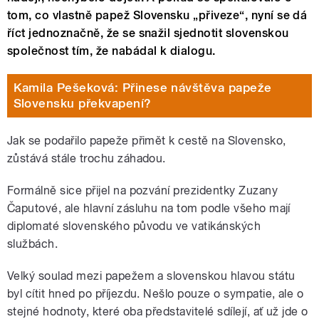
tom, co vlastně papež Slovensku „přiveze“, nyní se dá
říct jednoznačně, že se snažil sjednotit slovenskou
společnost tím, že nabádal k dialogu.
Kamila Pešeková: Přinese návštěva papeže
Slovensku překvapení?
Jak se podařilo papeže přimět k cestě na Slovensko,
zůstává stále trochu záhadou.
Formálně sice přijel na pozvání prezidentky Zuzany
Čaputové, ale hlavní zásluhu na tom podle všeho mají
diplomaté slovenského původu ve vatikánských
službách.
Velký soulad mezi papežem a slovenskou hlavou státu
byl cítit hned po příjezdu. Nešlo pouze o sympatie, ale o
stejné hodnoty, které oba představitelé sdílejí, ať už jde o