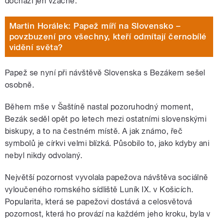
dochází jen vzácně.
Martin Horálek: Papež míří na Slovensko –
povzbuzení pro všechny, kteří odmítají černobílé
vidění světa?
Papež se nyní při návštěvě Slovenska s Bezákem sešel
osobně.
Během mše v Šaštíně nastal pozoruhodný moment,
Bezák seděl opět po letech mezi ostatními slovenskými
biskupy, a to na čestném místě. A jak známo, řeč
symbolů je církvi velmi blízká. Působilo to, jako kdyby ani
nebyl nikdy odvolaný.
Největší pozornost vyvolala papežova návštěva sociálně
vyloučeného romského sídliště Luník IX. v Košicích.
Popularita, která se papežovi dostává a celosvětová
pozornost, která ho provází na každém jeho kroku, byla v