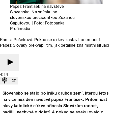
Papež František na návštěvě
Slovenska. Na snímku se
slovenskou prezidentkou Zuzanou
Čaputovou | Foto: Fotobanka
Profimedia
Kamila Pešeková: Pokud se církev zastaví, onemocní.
Papež Slováky překvapil tím, jak detailně zná místní situaci
4:14
Slovensko se stalo po Iráku druhou zemí, kterou letos
na více než den navštívil papež František. Přítomnost
hlavy katolické církve přinesla Slovákům radost,
naději, nechybělo dojetí. A pokud se spekulovalo o