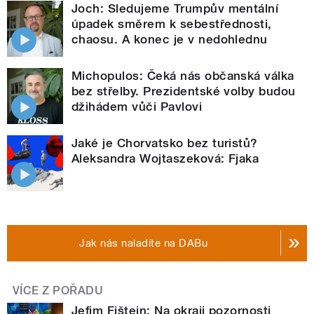
Joch: Sledujeme Trumpův mentální
úpadek směrem k sebestřednosti,
chaosu. A konec je v nedohlednu
Michopulos: Čeká nás občanská válka
bez střelby. Prezidentské volby budou
džihádem vůči Pavlovi
Jaké je Chorvatsko bez turistů?
Aleksandra Wojtaszeková: Fjaka
Jak nás naladíte na DABu
VÍCE Z POŘADU
Jefim Fištejn: Na okraji pozornosti