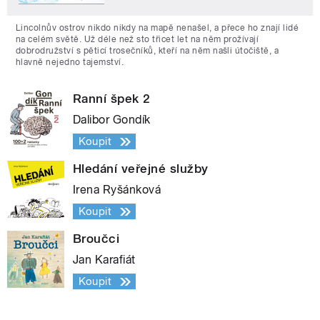
Lincolnův ostrov nikdo nikdy na mapě nenašel, a přece ho znají lidé
na celém světě. Už déle než sto třicet let na něm prožívají
dobrodružství s pěticí trosečníků, kteří na něm našli útočiště, a
hlavně nejedno tajemství.
Ranní špek 2
Dalibor Gondík
Koupit
Hledání veřejné služby
Irena Ryšánková
Koupit
Broučci
Jan Karafiát
Koupit