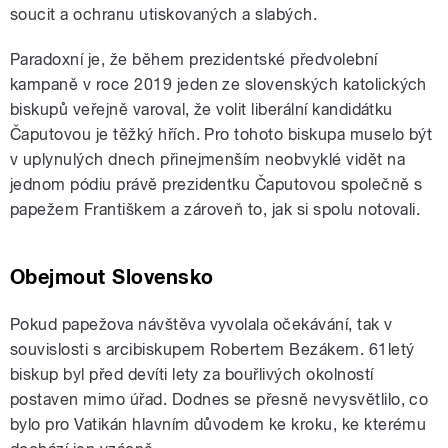
soucit a ochranu utiskovaných a slabých.
Paradoxní je, že během prezidentské předvolební
kampaně v roce 2019 jeden ze slovenských katolických
biskupů veřejně varoval, že volit liberální kandidátku
Čaputovou je těžký hřích. Pro tohoto biskupa muselo být
v uplynulých dnech přinejmenším neobvyklé vidět na
jednom pódiu právě prezidentku Čaputovou společně s
papežem Františkem a zároveň to, jak si spolu notovali.
Obejmout Slovensko
Pokud papežova návštěva vyvolala očekávání, tak v
souvislosti s arcibiskupem Robertem Bezákem. 61letý
biskup byl před devíti lety za bouřlivých okolností
postaven mimo úřad. Dodnes se přesně nevysvětlilo, co
bylo pro Vatikán hlavním důvodem ke kroku, ke kterému