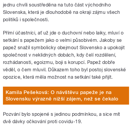
jednu chvíli soustředěna na tuto část východního
Slovenska, která je dlouhodobě na okraji zájmu všech
politiků i společnosti.
Přímí účastníci, ať už jde o duchovní nebo laiky, mluví o
setkání s papežem jako o velmi působivém. Jakoby se
papež snažil symbolicky obejmout Slovensko a upokojit
společnost v neklidných dobách, kdy čelí rozdělení,
rozhádanosti, egoizmu, boji s korupcí. Papež dobře
věděl, o čem mluvil. Důkazem toho byl postoj slovenské
opozice, která měla možnost na setkání také přijít.
Kamila Pešeková: O návštěvu papeže je na
Slovensku výrazně nižší zájem, než se čekalo
Pozvání bylo spojené s jedinou podmínkou, a sice mít
dvě dávky očkování proti covidu-19.