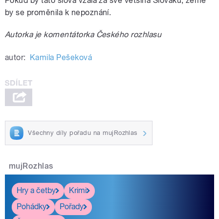
Pokud by tato slova vzala za své většina Slováků, země
by se proměnila k nepoznání.
Autorka je komentátorka Českého rozhlasu
autor:
Kamila Pešeková
Všechny díly pořadu na mujRozhlas
mujRozhlas
Hry a četby
Krimi
Pohádky
Pořady