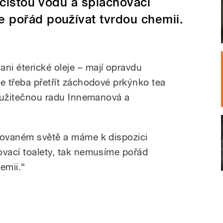
 čistou vodu a splachovací
e pořád používat tvrdou chemii.
i éterické oleje – mají opravdu
e třeba přetřít záchodové prkýnko tea
í užitečnou radu Innemanová a
zovaném světě a máme k dispozici
ovací toalety, tak nemusíme pořád
emii.“