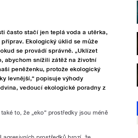
i často stačí jen teplá voda a utěrka,
 příprav. Ekologický úklid se může
pokud se provádí správně. „Uklízet
, abychom snížili zátěž na životní
 naši peněženku, protože ekologický
cky levnější,“ popisuje výhody
dvina, vedoucí ekologické poradny z
také to, že
„eko“
prostředky jsou méně
U agresivních prostředků hrozí, že