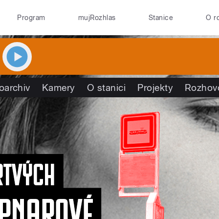
Program
mujRozhlas
Stanice
O r
oarchiv
Kamery
O stanici
Projekty
Rozhov