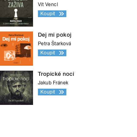
Vít Vencl
Koupit
Dej mi pokoj
Petra Štarková
Koupit
Tropické noci
Jakub Fránek
Koupit