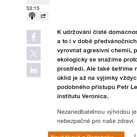
53:15
K udržování čisté domácnost
a to i v době předvánočních
vyrovnat agresivní chemii, 
ekologicky se snažíme proto
prostředí. Ale také šetříme
úklid je až na výjimky vždy
podobného přístupu Petr Le
institutu Veronica.
Nezanedbatelnou výhodou je 
nebezpečné pro naše zdraví.
„