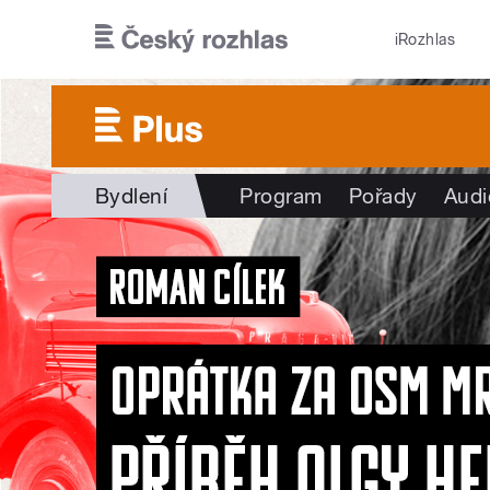
Přejít k hlavnímu obsahu
iRozhlas
Bydlení
Program
Pořady
Audi