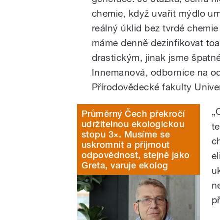
chemie, když uvařit mýdlo umí 
reálný úklid bez tvrdé chemie
máme denně dezinfikovat to
drastickým, jinak jsme špatn
Innemanová, odbornice na odp
Přírodovědecké fakulty Univer
„
Průměrný Čech překročí
udržitelnou ekologickou
t
stopu 3×. Musíme se
c
uskromnit a přijmout
odpovědnost, stejně jako
e
Greta, varuje ekolog
u
n
př