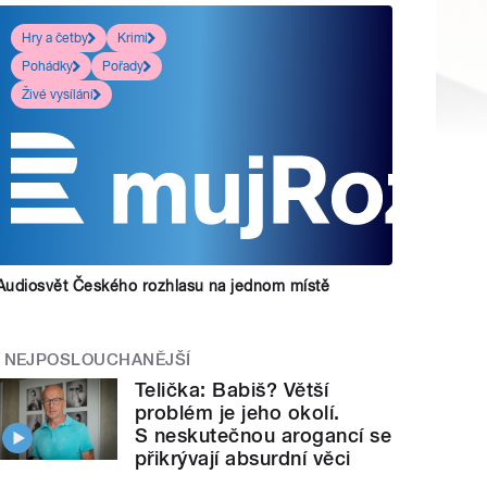
Hry a četby
Krimi
Pohádky
Pořady
Živé vysílání
Audiosvět Českého rozhlasu na jednom místě
NEJPOSLOUCHANĚJŠÍ
Telička: Babiš? Větší
problém je jeho okolí.
S neskutečnou arogancí se
přikrývají absurdní věci