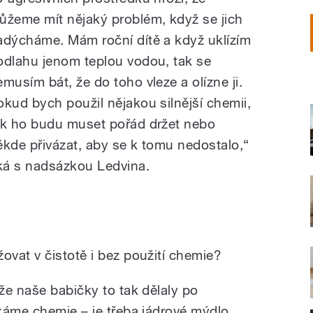
ůžeme mít nějaký problém, když se jich
adýcháme. Mám roční dítě a když uklízím
odlahu jenom teplou vodou, tak se
emusím bát, že do toho vleze a olízne ji.
okud bych použil nějakou silnější chemii,
ak ho budu muset pořád držet nebo
ěkde přivázat, aby se k tomu nedostalo,“
íká s nadsázkou Ledvina.
vat v čistotě i bez použití chemie?
že naše babičky to tak dělaly po
káme chemie – je třeba jádrové mýdlo