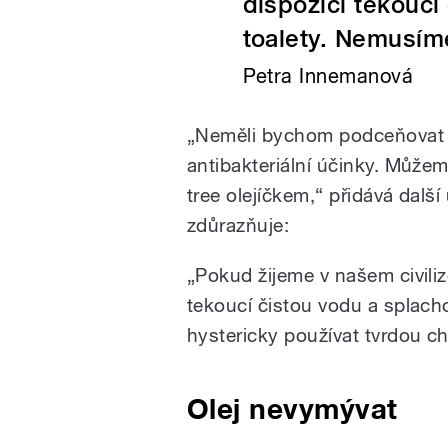
dispozici tekoucí
toalety. Nemusím
Petra Innemanová
„Neměli bychom podceňovat an
antibakteriální účinky. Můžem
tree olejíčkem,“ přidává dalš
zdůrazňuje:
„Pokud žijeme v našem civili
tekoucí čistou vodu a splach
hystericky používat tvrdou ch
Olej nevymývat