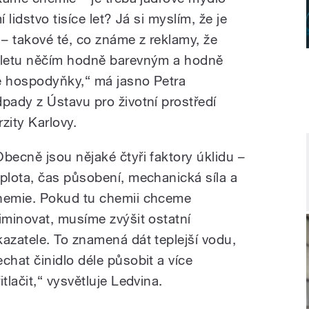
lidstvo tisíce let? Já si myslím, že je
 – takové té, co známe z reklamy, že
aletu něčím hodně barevným a hodně
é hospodyňky,“ má jasno Petra
ady z Ústavu pro životní prostředí
zity Karlovy.
Obecně jsou nějaké čtyři faktory úklidu –
eplota, čas působení, mechanická síla a
hemie. Pokud tu chemii chceme
liminovat, musíme zvýšit ostatní
kazatele. To znamená dát teplejší vodu,
echat činidlo déle působit a více
itlačit,“ vysvětluje Ledvina.