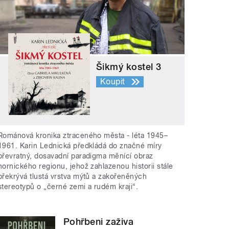
Šikmý kostel 3
Koupit
Románová kronika ztraceného města - léta 1945–
1961. Karin Lednická předkládá do značné míry
převratný, dosavadní paradigma měnící obraz
hornického regionu, jehož zahlazenou historii stále
překrývá tlustá vrstva mýtů a zakořeněných
stereotypů o „černé zemi a rudém kraji“.
Pohřbeni zaživa