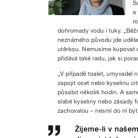
S
a
r
dohromady vodu i tuky. „Běžn
neznámého původu jde uděla
utěrkou. Nemusíme kupovat da
přidává také radu, jak si porad
„V případě toalet, umyvadel 
zapojit ocet nebo kyselinu c
působit několik hodin. A sam
slabé kyseliny nebo zásady f
zachovalou – nesmí do ní být
Žijeme-li v naše