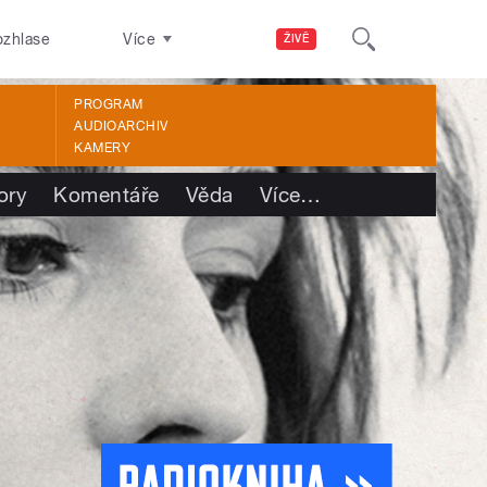
ozhlase
Více
ŽIVĚ
PROGRAM
AUDIOARCHIV
KAMERY
ory
Komentáře
Věda
Více
…