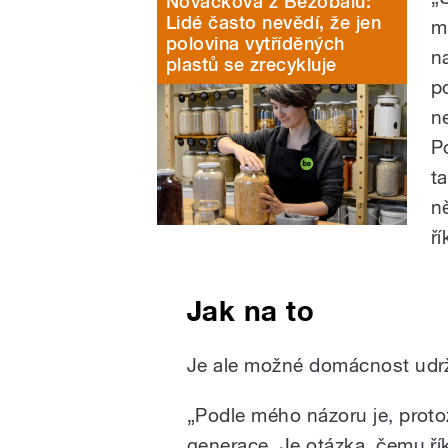
Nováčková z Bezobalu:
Lidé často nevědí, že jen
m
polovina vytříděných
n
plastů se zrecykluje
p
n
P
t
n
ř
Jak na to
Je ale možné domácnost udržo
„Podle mého názoru je, proto
generace. Je otázka, čemu ří