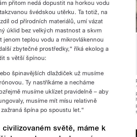
ám přitom nedá dopustit na horkou vodu
 takzvanou švédskou utěrku. Ta totiž, na
ozdíl od přírodních materiálů, umí vázat
ý úklid bez velkých mastnost a skvrn
t jenom teplou vodu a mikrovlákennou
lší zbytečné prostředky,“ říká ekolog a
it s větší špínou:
nebo špinavějších dlaždiček už musíme
itrónovou. Ty nastříkáme a necháme
ozřejmě musíme uklízet pravidelně – aby
ungovaly, musíme mít mísu relativně
 zažraná špína po spoustu let.“
m civilizovaném světě, máme k