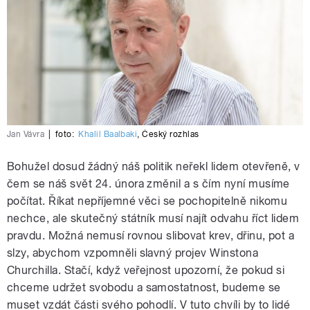
Jan Vávra
|
foto:
Khalil Baalbaki
,
Český rozhlas
Bohužel dosud žádný náš politik neřekl lidem otevřeně, v
čem se náš svět 24. února změnil a s čím nyní musíme
počítat. Říkat nepříjemné věci se pochopitelně nikomu
nechce, ale skutečný státník musí najít odvahu říct lidem
pravdu. Možná nemusí rovnou slibovat krev, dřinu, pot a
slzy, abychom vzpomněli slavný projev Winstona
Churchilla. Stačí, když veřejnost upozorní, že pokud si
chceme udržet svobodu a samostatnost, budeme se
muset vzdát části svého pohodlí. V tuto chvíli by to lidé