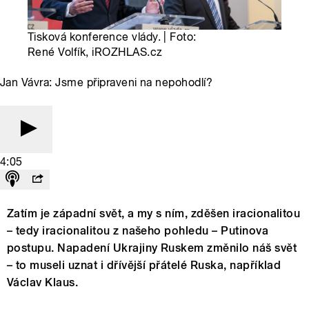
Tisková konference vlády. | Foto:
René Volfík, iROZHLAS.cz
Jan Vávra: Jsme připraveni na nepohodlí?
4:05
Zatím je západní svět, a my s ním, zděšen iracionalitou
– tedy iracionalitou z našeho pohledu – Putinova
postupu. Napadení Ukrajiny Ruskem změnilo náš svět
– to museli uznat i dřívější přátelé Ruska, například
Václav Klaus.