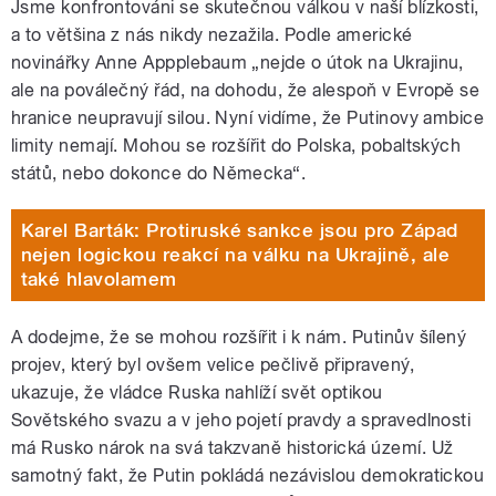
Jsme konfrontováni se skutečnou válkou v naší blízkosti,
a to většina z nás nikdy nezažila. Podle americké
novinářky Anne Appplebaum „nejde o útok na Ukrajinu,
ale na poválečný řád, na dohodu, že alespoň v Evropě se
hranice neupravují silou. Nyní vidíme, že Putinovy ambice
limity nemají. Mohou se rozšířit do Polska, pobaltských
států, nebo dokonce do Německa“.
Karel Barták: Protiruské sankce jsou pro Západ
nejen logickou reakcí na válku na Ukrajině, ale
také hlavolamem
A dodejme, že se mohou rozšířit i k nám. Putinův šílený
projev, který byl ovšem velice pečlivě připravený,
ukazuje, že vládce Ruska nahlíží svět optikou
Sovětského svazu a v jeho pojetí pravdy a spravedlnosti
má Rusko nárok na svá takzvaně historická území. Už
samotný fakt, že Putin pokládá nezávislou demokratickou