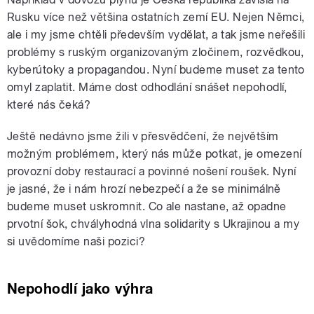
Rusku více než většina ostatních zemí EU. Nejen Němci,
ale i my jsme chtěli především vydělat, a tak jsme neřešili
problémy s ruským organizovaným zločinem, rozvědkou,
kyberútoky a propagandou. Nyní budeme muset za tento
omyl zaplatit. Máme dost odhodlání snášet nepohodlí,
které nás čeká?
Ještě nedávno jsme žili v přesvědčení, že největším
možným problémem, který nás může potkat, je omezení
provozní doby restaurací a povinné nošení roušek. Nyní
je jasné, že i nám hrozí nebezpečí a že se minimálně
budeme muset uskromnit. Co ale nastane, až opadne
prvotní šok, chvályhodná vlna solidarity s Ukrajinou a my
si uvědomíme naši pozici?
Nepohodlí jako výhra