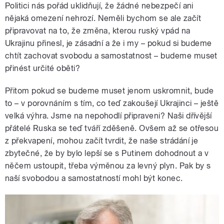
Politici nás pořád uklidňují, že žádné nebezpečí ani
nějaká omezení nehrozí. Neměli bychom se ale začít
připravovat na to, že změna, kterou ruský vpád na
Ukrajinu přinesl, je zásadní a že i my – pokud si budeme
chtít zachovat svobodu a samostatnost – budeme muset
přinést určité oběti?
Přitom pokud se budeme muset jenom uskromnit, bude
to – v porovnáním s tím, co teď zakoušejí Ukrajinci – ještě
velká výhra. Jsme na nepohodlí připraveni? Naši dřívější
přátelé Ruska se teď tváří zděšeně. Ovšem až se otřesou
z překvapení, mohou začít tvrdit, že naše strádání je
zbytečné, že by bylo lepší se s Putinem dohodnout a v
něčem ustoupit, třeba výměnou za levný plyn. Pak by s
naší svobodou a samostatností mohl být konec.