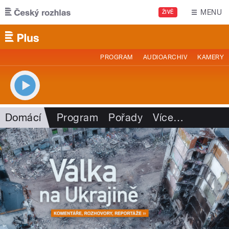
Přejít k hlavnímu obsahu
MENU
ŽIVĚ
PROGRAM
AUDIOARCHIV
KAMERY
Domácí
Program
Pořady
Více
…