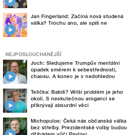
Jan Fingerland: Začíná nová studená
válka? Trochu ano, ale spíš ne
NEJPOSLOUCHANĚJŠÍ
Joch: Sledujeme Trumpův mentální
úpadek směrem k sebestřednosti,
chaosu. A konec je v nedohlednu
Telička: Babiš? Větší problém je jeho
okolí. S neskutečnou arogancí se
přikrývají absurdní věci
Michopulos: Čeká nás občanská válka
bez střelby. Prezidentské volby budou
džihádem vůči Pavlovi