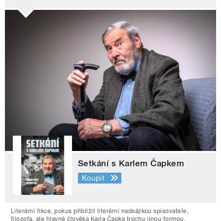
Setkání s Karlem Čapkem
Koupit
Literární fikce, pokus přiblížit literární nadsázkou spisovatele,
filozofa, ale hlavně člověka Karla Čapka trochu jinou formou.