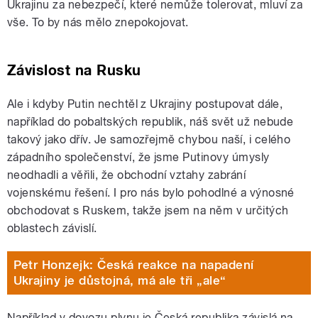
Ukrajinu za nebezpečí, které nemůže tolerovat, mluví za
vše. To by nás mělo znepokojovat.
Závislost na Rusku
Ale i kdyby Putin nechtěl z Ukrajiny postupovat dále,
například do pobaltských republik, náš svět už nebude
takový jako dřív. Je samozřejmě chybou naší, i celého
západního společenství, že jsme Putinovy úmysly
neodhadli a věřili, že obchodní vztahy zabrání
vojenskému řešení. I pro nás bylo pohodlné a výnosné
obchodovat s Ruskem, takže jsem na něm v určitých
oblastech závislí.
Petr Honzejk: Česká reakce na napadení
Ukrajiny je důstojná, má ale tři „ale“
Například v dovozu plynu je Česká republika závislá na