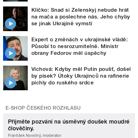
Kličko: Snad si Zelenskyj nebude hrát
na mača a poslechne nás. Jeho chyby
se jinak Ukrajině vymstí
Expert o změnách v ukrajinské vládě:
Působí to nesrozumitelně. Ministr
obrany Fedorov měl úspěchy
Víchová: Kdyby měl Putin poušť, došel
by písek? Útoky Ukrajinců na rafinerie
píchly do ruského srdce
E-SHOP ČESKÉHO ROZHLASU
Přijměte pozvání na úsměvný doušek moudré
člověčiny.
František Novotný, moderátor