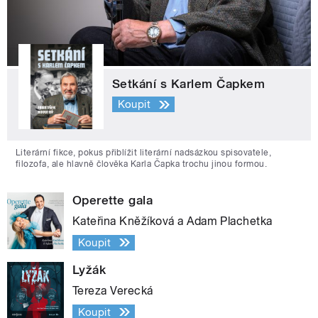
Setkání s Karlem Čapkem
Koupit
Literární fikce, pokus přiblížit literární nadsázkou spisovatele,
filozofa, ale hlavně člověka Karla Čapka trochu jinou formou.
Operette gala
Kateřina Kněžíková a Adam Plachetka
Koupit
Lyžák
Tereza Verecká
Koupit