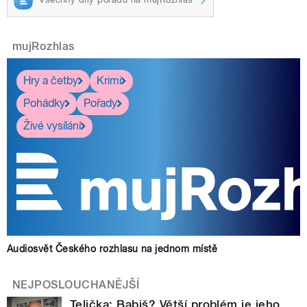
mujRozhlas
Hry a četby
Krimi
Pohádky
Pořady
Živé vysílání
Audiosvět Českého rozhlasu na jednom místě
NEJPOSLOUCHANĚJŠÍ
Telička: Babiš? Větší problém je jeho