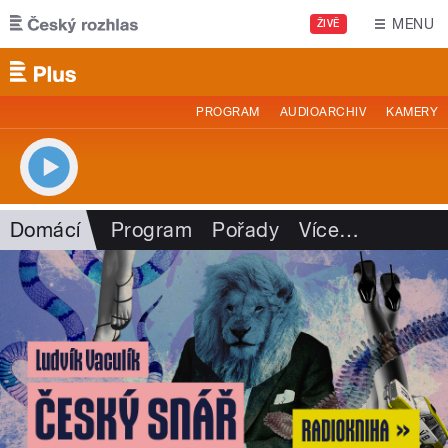
Přejít k hlavnímu obsahu
MENU
ŽIVĚ
PROGRAM
AUDIOARCHIV
KAMERY
Domácí
Program
Pořady
Více
…