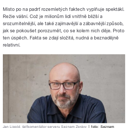
Místo po na padrť rozemletých faktech vyplňuje spektákl.
Režie vášní. Což je milionům lidí vnitřně bližší a
srozumitelnější, ale také zajímavější a zábavnější způsob,
jak se pokoušet porozumět, co se kolem nich děje. Proto
ten úspěch. Fakta se zdají složitá, nudná a beznadějně
relativní.
Jan Lipold, šéfkomentátor serveru Seznam Zprávy
|
foto:
Seznam