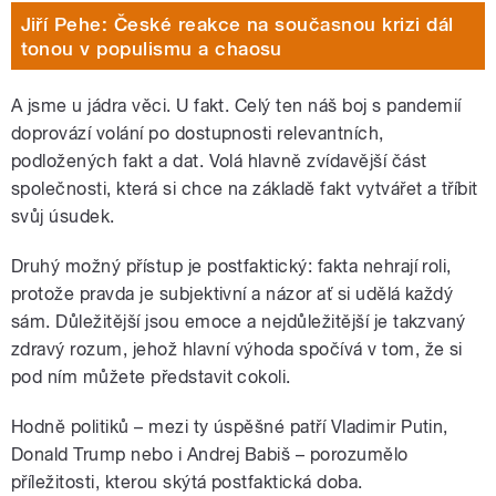
Jiří Pehe: České reakce na současnou krizi dál
tonou v populismu a chaosu
A jsme u jádra věci. U fakt. Celý ten náš boj s pandemií
doprovází volání po dostupnosti relevantních,
podložených fakt a dat. Volá hlavně zvídavější část
společnosti, která si chce na základě fakt vytvářet a tříbit
svůj úsudek.
Druhý možný přístup je postfaktický: fakta nehrají roli,
protože pravda je subjektivní a názor ať si udělá každý
sám. Důležitější jsou emoce a nejdůležitější je takzvaný
zdravý rozum, jehož hlavní výhoda spočívá v tom, že si
pod ním můžete představit cokoli.
Hodně politiků – mezi ty úspěšné patří Vladimir Putin,
Donald Trump nebo i Andrej Babiš – porozumělo
příležitosti, kterou skýtá postfaktická doba.