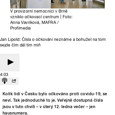
V provizorní nemocnici v Brně
vzniklo očkovací centrum | Foto:
Anna Vavríková, MAFRA /
Profimedia
Jan Lipold: Čísla o očkování neznáme a bohužel na tom
sejde čím dál tím míň
4:03
Kolik lidí v Česku bylo očkováno proti covidu-19, se
neví. Tak jednoduché to je. Veřejně dostupná čísla
jsou v tuto chvíli – v úterý 12. ledna večer – jen
hausnumera.