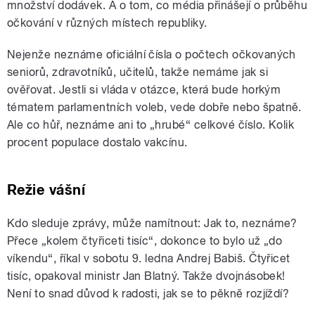
množství dodávek. A o tom, co média přinášejí o průběhu
očkování v různých místech republiky.
Nejenže neznáme oficiální čísla o počtech očkovaných
seniorů, zdravotníků, učitelů, takže nemáme jak si
ověřovat. Jestli si vláda v otázce, která bude horkým
tématem parlamentních voleb, vede dobře nebo špatně.
Ale co hůř, neznáme ani to „hrubé“ celkové číslo. Kolik
procent populace dostalo vakcínu.
Režie vášní
Kdo sleduje zprávy, může namítnout: Jak to, neznáme?
Přece „kolem čtyřiceti tisíc“, dokonce to bylo už „do
víkendu“, říkal v sobotu 9. ledna Andrej Babiš. Čtyřicet
tisíc, opakoval ministr Jan Blatný. Takže dvojnásobek!
Není to snad důvod k radosti, jak se to pěkně rozjíždí?