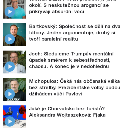
okolí. S neskutečnou arogancí se
přikrývají absurdní věci
Bartkovský: Společnost se dělí na dva
tábory. Jeden argumentuje, druhý si
tvoří paralelní realitu
Joch: Sledujeme Trumpův mentální
úpadek směrem k sebestřednosti,
chaosu. A konec je v nedohlednu
Michopulos: Čeká nás občanská válka
bez střelby. Prezidentské volby budou
džihádem vůči Pavlovi
Jaké je Chorvatsko bez turistů?
Aleksandra Wojtaszeková: Fjaka