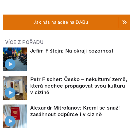
Jak nás naladíte na DABu
VÍCE Z POŘADU
Jefim Fištejn: Na okraji pozornosti
Petr Fischer: Česko – nekulturní země,
která nechce propagovat svou kulturu
v cizině
Alexandr Mitrofanov: Kreml se snaží
zasáhnout odpůrce i v cizině