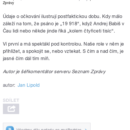
Zprávy
Údaje o očkování ilustrují postfaktickou dobu. Kdy málo
záleží na tom, že psáno je „19 918“, když Andrej Babiš v
Čau lidi nebo někde jinde říká „kolem čtyřiceti tisíc“.
Ví první a má spektákl pod kontrolou. Naše role v něm je
přihlížet, a spokojit se, nebo vztekat. S čím a nad čím, je
jasné čím dál tím míň.
Autor je šéfkomentátor serveru Seznam Zprávy
autor:
Jan Lipold
Všechny díly pořadu na mujRozhlas