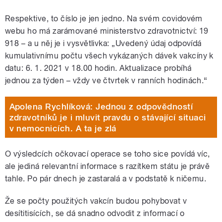
Respektive, to číslo je jen jedno. Na svém covidovém
webu ho má zarámované ministerstvo zdravotnictví: 19
918
– a u něj je i vysvětlivka: „Uvedený údaj odpovídá
kumulativnímu počtu všech vykázaných dávek vakcíny k
datu: 6. 1. 2021 v 18.00 hodin. Aktualizace probíhá
jednou za týden – vždy ve čtvrtek v ranních hodinách.“
Apolena Rychlíková: Jednou z odpovědností
zdravotníků je i mluvit pravdu o stávající situaci
v nemocnicích. A ta je zlá
O výsledcích očkovací operace se toho sice povídá víc,
ale jediná relevantní informace s razítkem státu je právě
tahle. Po pár dnech je zastaralá a v podstatě k ničemu.
Že se počty použitých vakcín budou pohybovat v
desítitisících, se dá snadno odvodit z informací o