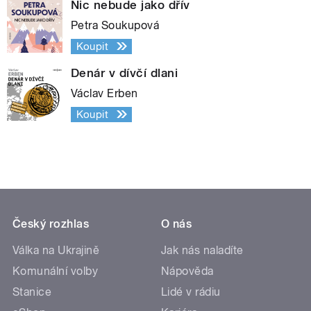
Nic nebude jako dřív
Petra Soukupová
Koupit
Denár v dívčí dlani
Václav Erben
Koupit
Český rozhlas
O nás
Válka na Ukrajině
Jak nás naladíte
Komunální volby
Nápověda
Stanice
Lidé v rádiu