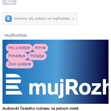
Všechny díly pořadu na mujRozhlas
mujRozhlas
Hry a četby
Krimi
Pohádky
Pořady
Živé vysílání
Audiosvět Českého rozhlasu na jednom místě