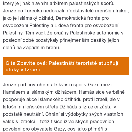
který je jinak hlavním arbitrem palestinských sporů.
Jenže do Turecka nedorazili představitelé menších frakcí,
jako je Islámský džihád, Demokratická fronta pro
osvobození Palestiny a Lidová fronta pro osvobození
Palestiny. Těm vadí, že orgány Palestinské autonomie v
poslední době pozatýkaly přinejmenším desítky jejich
členů na Západním břehu.
Gita Zbavitelová: Palestinští teroristé stupňují
útoky v Izraeli
Jenže pod povrchem ale kvasí i spor v Gaze mezi
Hamásem a Islámským džihádem. Hamás sice verbálně
podporuje akce Islámského džihádu proti Izraeli, ale v
letošním i loňském střetu Džihádu s Izraelci zůstal v
podstatě neutrální. Chrání si výdobytky svých vlastních
válek s Izraelci – totiž tisíce izraelských pracovních
povolení pro obyvatele Gazy, cosi jako příměří s