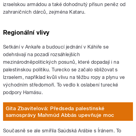
izraelskou armádou a také dohodnutý přísun peněz od
zahraničních dárců, zejména Kataru.
Regionální vlivy
Setkání v Ankaře a budoucí jednání v Káhiře se
odehrávají na pozadí rozsáhlejších
mezinárodněpolitických posunů, které dopadají i na
palestinskou politiku. Turecko se začalo sbližovat s
Izraelem, například kvůli vlivu na těžbu ropy a plynu ve
východním středomoří. To vedlo k oslabení turecké
podpory Hamásu.
Gita Zbavitelová: Předseda palestinské
samosprávy Mahmúd Abbás upevňuje moc
Současně se ale smířila Saúdská Arábie s Íránem. To