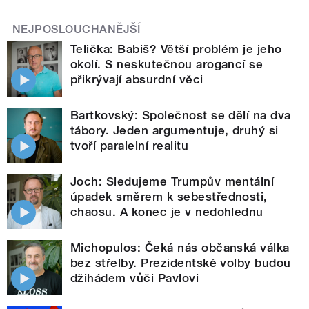
NEJPOSLOUCHANĚJŠÍ
Telička: Babiš? Větší problém je jeho
okolí. S neskutečnou arogancí se
přikrývají absurdní věci
Bartkovský: Společnost se dělí na dva
tábory. Jeden argumentuje, druhý si
tvoří paralelní realitu
Joch: Sledujeme Trumpův mentální
úpadek směrem k sebestřednosti,
chaosu. A konec je v nedohlednu
Michopulos: Čeká nás občanská válka
bez střelby. Prezidentské volby budou
džihádem vůči Pavlovi