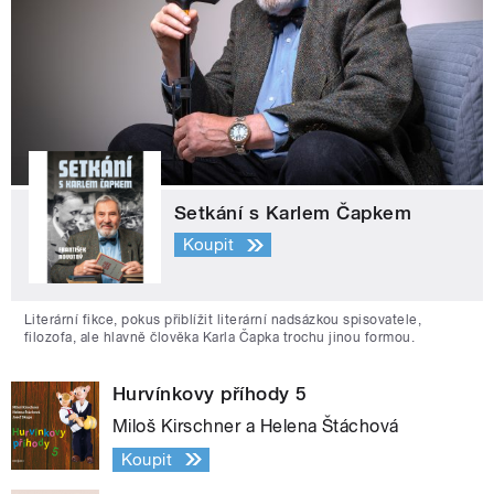
Setkání s Karlem Čapkem
Koupit
Literární fikce, pokus přiblížit literární nadsázkou spisovatele,
filozofa, ale hlavně člověka Karla Čapka trochu jinou formou.
Hurvínkovy příhody 5
Miloš Kirschner a Helena Štáchová
Koupit