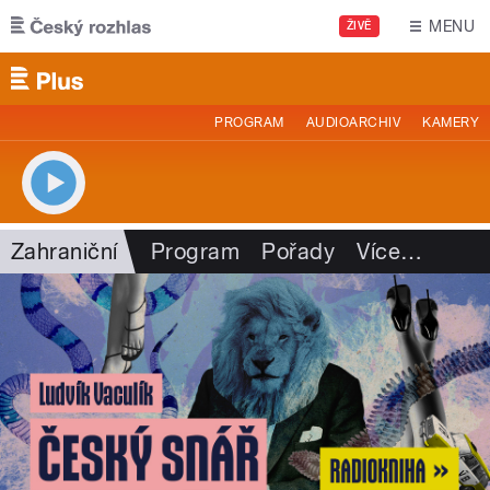
Přejít k hlavnímu obsahu
MENU
ŽIVĚ
PROGRAM
AUDIOARCHIV
KAMERY
Zahraniční
Program
Pořady
Více
…