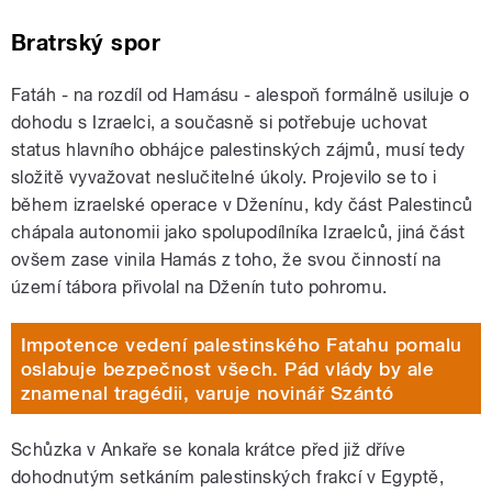
Bratrský spor
Fatáh - na rozdíl od Hamásu - alespoň formálně usiluje o
dohodu s Izraelci, a současně si potřebuje uchovat
status hlavního obhájce palestinských zájmů, musí tedy
složitě vyvažovat neslučitelné úkoly. Projevilo se to i
během izraelské operace v Dženínu, kdy část Palestinců
chápala autonomii jako spolupodílníka Izraelců, jiná část
ovšem zase vinila Hamás z toho, že svou činností na
území tábora přivolal na Dženín tuto pohromu.
Impotence vedení palestinského Fatahu pomalu
oslabuje bezpečnost všech. Pád vlády by ale
znamenal tragédii, varuje novinář Szántó
Schůzka v Ankaře se konala krátce před již dříve
dohodnutým setkáním palestinských frakcí v Egyptě,