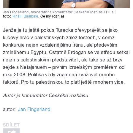
Jan Fingerland, moderátor a komentátor Českého rozhlasu Plus
|
foto:
Khalil Baalbaki
,
Český rozhlas
Jenže je tu ještě pokus Turecka převyprávět se jako
klíčový hráč v palestinských záležitostech, v čemž
konkuruje nejen vzdálenějšímu Íránu, ale především
zmíněnému Egyptu. Ostatně Erdogan se ve středu setkal
nejen s palestinskými představiteli, ale také se už brzy
sejde s Netajahuem – prvním izraelským premiérem od
roku 2008. Politika vždy znamená zvažovat mnoho
faktorů. Pro tu palestinskou to platí ještě mnohem více.
Autor je komentátor Českého rozhlasu
autor:
Jan Fingerland