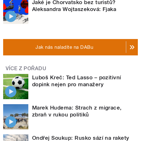
Jaké je Chorvatsko bez turistů?
Aleksandra Wojtaszeková: Fjaka
Jak nás naladíte na DABu
VÍCE Z POŘADU
Luboš Kreč: Ted Lasso – pozitivní
dopink nejen pro manažery
Marek Hudema: Strach z migrace,
zbraň v rukou politiků
Ondřej Soukup: Rusko sází na rakety