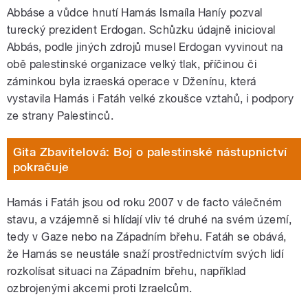
Abbáse a vůdce hnutí Hamás Ismaíla Haníy pozval
turecký prezident Erdogan. Schůzku údajně inicioval
Abbás, podle jiných zdrojů musel Erdogan vyvinout na
obě palestinské organizace velký tlak, příčinou či
záminkou byla izraeská operace v Dženínu, která
vystavila Hamás i Fatáh velké zkoušce vztahů, i podpory
ze strany Palestinců.
Gita Zbavitelová: Boj o palestinské nástupnictví
pokračuje
Hamás i Fatáh jsou od roku 2007 v de facto válečném
stavu, a vzájemně si hlídají vliv té druhé na svém území,
tedy v Gaze nebo na Západním břehu. Fatáh se obává,
že Hamás se neustále snaží prostřednictvím svých lidí
rozkolísat situaci na Západním břehu, například
ozbrojenými akcemi proti Izraelcům.