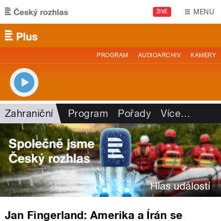
Přejít k hlavnímu obsahu
MENU
ŽIVĚ
PROGRAM
AUDIOARCHIV
KAMERY
Zahraniční
Program
Pořady
Více
…
Jan Fingerland: Amerika a Írán se