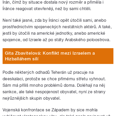
Írán, čímž by situace dostala nový rozměr a přiměla i
Íránce reagovat otevřeněji, než by sami chtěli.
Není také jasné, zda by Íránci opět útočili sami, anebo
prostřednictvím spojeneckých nestátních aktérů. A také,
jestli by útočili na americké jednotky, anebo americké
spojence, od Izraele až po státy Arabského poloostrova.
Gita Zbavitelová: Konflikt mezi Izraelem a
Hizballáhem sílí
Podle některých odhadů Teherán už pracuje na
deeskalaci, protože se chce přímému střetu vyhnout.
Sám má příliš mnoho problémů doma. Doléhají na něj
sankce, ale také nespojenost obyvatel, nyní ze strany
nejrůznějších skupin obyvatel.
Vojenská konfrontace se Západem by sice mohla