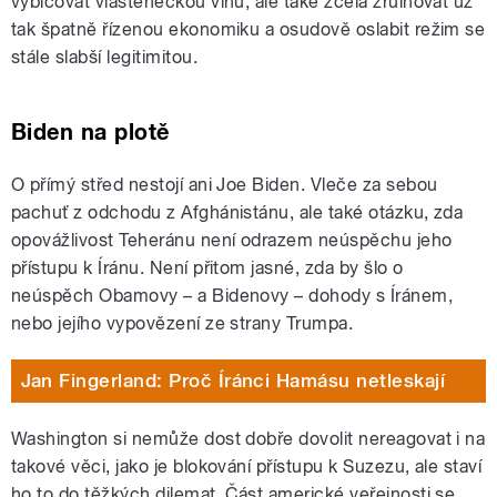
vybičovat vlasteneckou vlnu, ale také zcela zruinovat už
tak špatně řízenou ekonomiku a osudově oslabit režim se
stále slabší legitimitou.
Biden na plotě
O přímý střed nestojí ani Joe Biden. Vleče za sebou
pachuť z odchodu z Afghánistánu, ale také otázku, zda
opovážlivost Teheránu není odrazem neúspěchu jeho
přístupu k Íránu. Není přitom jasné, zda by šlo o
neúspěch Obamovy – a Bidenovy – dohody s Íránem,
nebo jejího vypovězení ze strany Trumpa.
Jan Fingerland: Proč Íránci Hamásu netleskají
Washington si nemůže dost dobře dovolit nereagovat i na
takové věci, jako je blokování přístupu k Suzezu, ale staví
ho to do těžkých dilemat. Část americké veřejnosti se