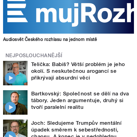
Audiosvět Českého rozhlasu na jednom místě
NEJPOSLOUCHANĚJŠÍ
Telička: Babiš? Větší problém je jeho
okolí. S neskutečnou arogancí se
přikrývají absurdní věci
Bartkovský: Společnost se dělí na dva
tábory. Jeden argumentuje, druhý si
tvoří paralelní realitu
Joch: Sledujeme Trumpův mentální
úpadek směrem k sebestřednosti,
chaosu. A konec je v nedohlednu