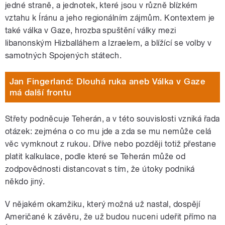
jedné straně, a jednotek, které jsou v různě blízkém
vztahu k Íránu a jeho regionálním zájmům. Kontextem je
také válka v Gaze, hrozba spuštění války mezi
libanonským Hizballáhem a Izraelem, a blížící se volby v
samotných Spojených státech.
Jan Fingerland: Dlouhá ruka aneb Válka v Gaze
má další frontu
Střety podněcuje Teherán, a v této souvislosti vzniká řada
otázek: zejména o co mu jde a zda se mu nemůže celá
věc vymknout z rukou. Dříve nebo později totiž přestane
platit kalkulace, podle které se Teherán může od
zodpovědnosti distancovat s tím, že útoky podniká
někdo jiný.
V nějakém okamžiku, který možná už nastal, dospějí
Američané k závěru, že už budou nuceni udeřit přímo na