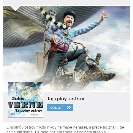
Tajuplný ostrov
Koupit
Lincolnův ostrov nikdo nikdy na mapě nenašel, a přece ho znají lidé
na celém světě. Už déle než sto třicet let na něm prožívají