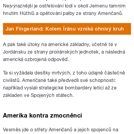
Nejvýraznější je ostřelování lodí v okolí Jemenu tamním
hnutím Húthíů a opětování palby ze strany Američanů.
Jan Fingerland: Kolem Íránu vzniká ohnivý kruh
A pak také útoky na americké základny, včetně té v
Jordánsku ze strany proíránských jednotek, a následná
americká ozbrojená odpověď.
Ta si vyžádala desítky mrtvých, z toho údajně částečně
civilistů. Američané také předvedli své schopnosti:
například vyslali strategické bombardéry letící až ze
základen ve Spojených státech.
Amerika kontra zmocněnci
Vesměs jde o střety Američanů a jejich spojenců na