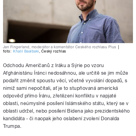
Jan Fingerland, moderátor a komentátor Českého rozhlasu Plus
|
foto:
Khalil Baalbaki
,
Český rozhlas
Odchodu Američanů z Iráku a Sýrie po vzoru
Afghánistánu Íránci nedosáhnou, ale určitě se jim může
podařit změnit spoustu věcí, včetně vyvolání dopadů, s
nimiž sami nepočítali, ať je to stupňovaná americká
odpověď přímo Íránu, zřetězení konfliktu v napjaté
oblasti, neúmyslné posílení Islámského státu, který se v
oblasti udržel, nebo posílení Bidena jako prezidentského
kandidáta - či naopak jeho oslabení zvolení Donalda
Trumpa.