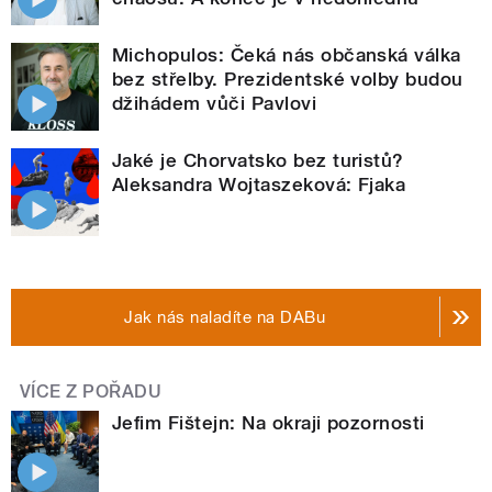
Michopulos: Čeká nás občanská válka
bez střelby. Prezidentské volby budou
džihádem vůči Pavlovi
Jaké je Chorvatsko bez turistů?
Aleksandra Wojtaszeková: Fjaka
Jak nás naladíte na DABu
VÍCE Z POŘADU
Jefim Fištejn: Na okraji pozornosti