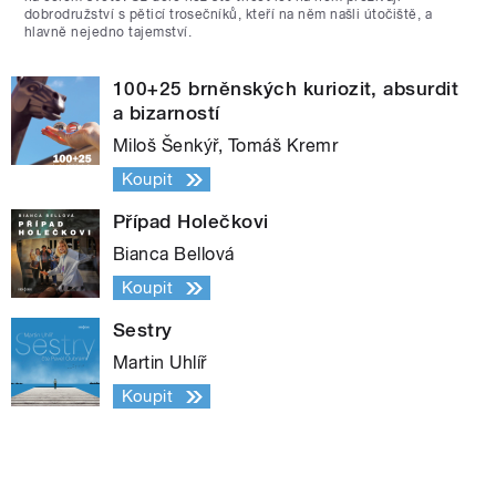
dobrodružství s pěticí trosečníků, kteří na něm našli útočiště, a
hlavně nejedno tajemství.
100+25 brněnských kuriozit, absurdit
a bizarností
Miloš Šenkýř, Tomáš Kremr
Koupit
Případ Holečkovi
Bianca Bellová
Koupit
Sestry
Martin Uhlíř
Koupit