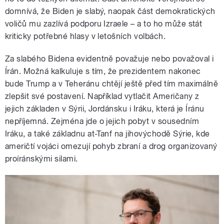
domnívá, že Biden je slabý, naopak část demokratických
voličů mu zazlívá podporu Izraele – a to ho může stát
kriticky potřebné hlasy v letošních volbách.
Za slabého Bidena evidentně považuje nebo považoval i
Írán. Možná kalkuluje s tím, že prezidentem nakonec
bude Trump a v Teheránu chtějí ještě před tím maximálně
zlepšit své postavení. Například vytlačit Američany z
jejich základen v Sýrii, Jordánsku i Iráku, která je Íránu
nepříjemná. Zejména jde o jejich pobyt v sousedním
Iráku, a také základnu at-Tanf na jihovýchodě Sýrie, kde
američtí vojáci omezují pohyb zbraní a drog organizovaný
proíránskými silami.