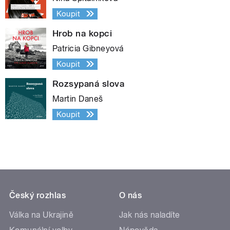
Koupit
Hrob na kopci
Patricia Gibneyová
Koupit
Rozsypaná slova
Martin Daneš
Koupit
Český rozhlas
O nás
Válka na Ukrajině
Jak nás naladíte