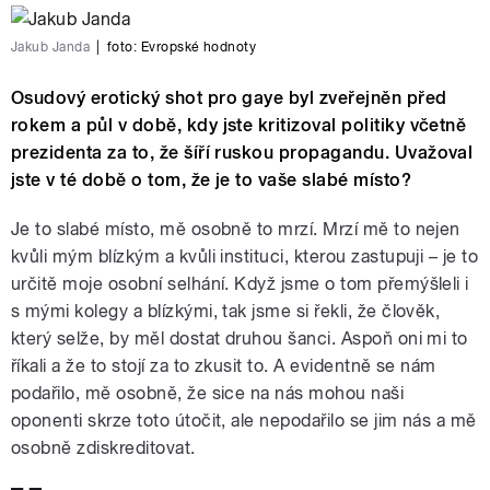
Jakub Janda
|
foto:
Evropské hodnoty
Osudový erotický shot pro gaye byl zveřejněn před
rokem a půl v době, kdy jste kritizoval politiky včetně
prezidenta za to, že šíří ruskou propagandu. Uvažoval
jste v té době o tom, že je to vaše slabé místo?
Je to slabé místo, mě osobně to mrzí. Mrzí mě to nejen
kvůli mým blízkým a kvůli instituci, kterou zastupuji – je to
určitě moje osobní selhání. Když jsme o tom přemýšleli i
s mými kolegy a blízkými, tak jsme si řekli, že člověk,
který selže, by měl dostat druhou šanci. Aspoň oni mi to
říkali a že to stojí za to zkusit to. A evidentně se nám
podařilo, mě osobně, že sice na nás mohou naši
oponenti skrze toto útočit, ale nepodařilo se jim nás a mě
osobně zdiskreditovat.