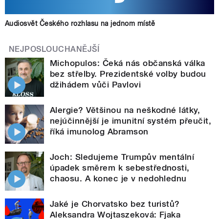
Audiosvět Českého rozhlasu na jednom místě
NEJPOSLOUCHANĚJŠÍ
Michopulos: Čeká nás občanská válka
bez střelby. Prezidentské volby budou
džihádem vůči Pavlovi
Alergie? Většinou na neškodné látky,
nejúčinnější je imunitní systém přeučit,
říká imunolog Abramson
Joch: Sledujeme Trumpův mentální
úpadek směrem k sebestřednosti,
chaosu. A konec je v nedohlednu
Jaké je Chorvatsko bez turistů?
Aleksandra Wojtaszeková: Fjaka