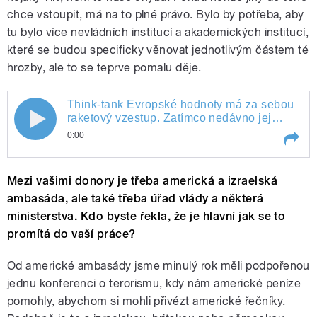
chce vstoupit, má na to plné právo. Bylo by potřeba, aby
tu bylo více nevládních institucí a akademických institucí,
které se budou specificky věnovat jednotlivým částem té
hrozby, ale to se teprve pomalu děje.
Think-tank Evropské hodnoty má za sebou
raketový vzestup. Zatímco nedávno jej
ještě téměř nikdo neznal, dnes jsou jejich
0:00
výzkumy a projekty mapující propagandu a
desinformace trnem v oku mnoha českým
Play /
Think-tank Evropské hodnoty má za sebou raketový vzestup. Zatímco nedávno jej ještě téměř nikdo neznal, dnes jsou jejich výzkumy a projekty mapující propagandu a desinformace trnem v oku mnoha českým politikům a to včetně prezidenta Miloše Zemana
politikům a to včetně prezidenta Miloše
Mezi vašimi donory je třeba americká a izraelská
Zemana
ambasáda, ale také třeba úřad vlády a některá
ministerstva. Kdo byste řekla, že je hlavní jak se to
promítá do vaší práce?
Od americké ambasády jsme minulý rok měli podpořenou
jednu konferenci o terorismu, kdy nám americké peníze
pomohly, abychom si mohli přivézt americké řečníky.
pause