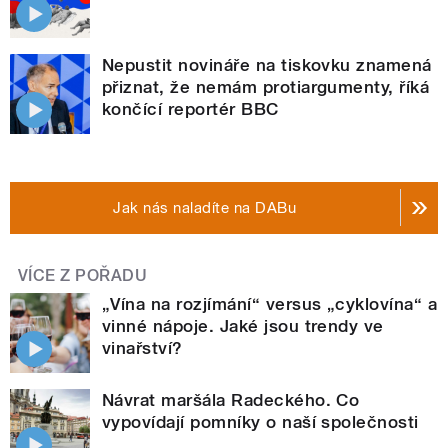
Nepustit novináře na tiskovku znamená
přiznat, že nemám protiargumenty, říká
končící reportér BBC
Jak nás naladíte na DABu
VÍCE Z POŘADU
„Vína na rozjímání“ versus „cyklovína“ a
vinné nápoje. Jaké jsou trendy ve
vinařství?
Návrat maršála Radeckého. Co
vypovídají pomníky o naší společnosti