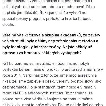
podceňována. A většina našich bezpečnostních a i
politických institucí o tom tématu mnoho nevěděla a
nepřišlo jim důležité. Řekli jsme si, že vytvoříme
specializovaný program, protože ta hrozba tu bude
dlouho.
Veřejně vás kritizovala skupina akademiků, že závěry
vašich studií byly dělány neprofesionální metodou a
byly ideologicky interpretovány. Nejste někdy už
opravdu za hranou v některých výstupech?
Kritiku bereme velmi vážně, v něčem jsme nebyli
perfektní během minulého roku. To určitě rádi změníme v
roce 2017. Nařkli nás z toho, že jsme moc agresivní a
říkájí, že jsme zaplevelili český veřejný prostor slovy jako
dezinformace. To je standardní terminologie v rámci v
rámci NATO a evropských institucí. To znamená, že
pouze jsme více vědět, věnujeme se tomu a máme
nějaký vliv, není to naše chyba. Pokud někdo jiný do toho