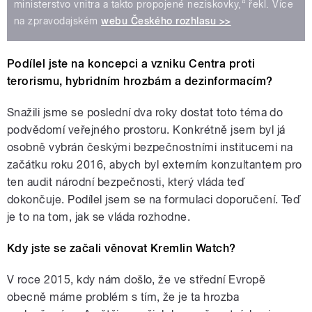
ministerstvo vnitra a takto propojené neziskovky,“ řekl. Více
na zpravodajském
webu Českého rozhlasu >>
Podílel jste na koncepci a vzniku Centra proti
terorismu, hybridním hrozbám a dezinformacím?
Snažili jsme se poslední dva roky dostat toto téma do
podvědomí veřejného prostoru. Konkrétně jsem byl já
osobně vybrán českými bezpečnostními institucemi na
začátku roku 2016, abych byl externím konzultantem pro
ten audit národní bezpečnosti, který vláda teď
dokončuje. Podílel jsem se na formulaci doporučení. Teď
je to na tom, jak se vláda rozhodne.
Kdy jste se začali věnovat Kremlin Watch?
V roce 2015, kdy nám došlo, že ve střední Evropě
obecně máme problém s tím, že je ta hrozba