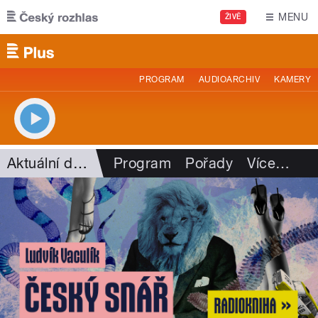
Přejít k hlavnímu obsahu
MENU
ŽIVĚ
PROGRAM
AUDIOARCHIV
KAMERY
Aktuální dění
Program
Pořady
Více
…