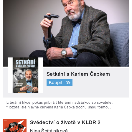
Setkání s Karlem Čapkem
Koupit
Literární fikce, pokus přiblížit literární nadsázkou spisovatele,
filozofa, ale hlavně člověka Karla Čapka trochu jinou formou.
Svědectví o životě v KLDR 2
Nina Špitálníková