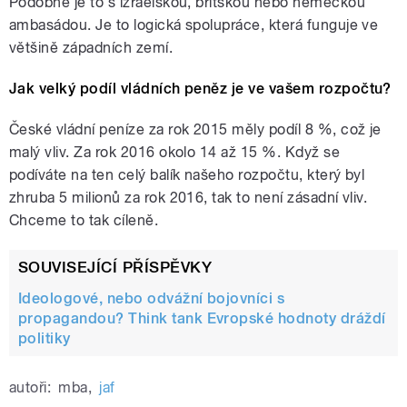
Podobně je to s izraelskou, britskou nebo německou
ambasádou. Je to logická spolupráce, která funguje ve
většině západních zemí.
Jak velký podíl vládních peněz je ve vašem rozpočtu?
České vládní peníze za rok 2015 měly podíl 8 %, což je
malý vliv. Za rok 2016 okolo 14 až 15 %. Když se
podíváte na ten celý balík našeho rozpočtu, který byl
zhruba 5 milionů za rok 2016, tak to není zásadní vliv.
Chceme to tak cíleně.
SOUVISEJÍCÍ PŘÍSPĚVKY
Ideologové, nebo odvážní bojovníci s
propagandou? Think tank Evropské hodnoty dráždí
politiky
autoři:
mba
,
jaf