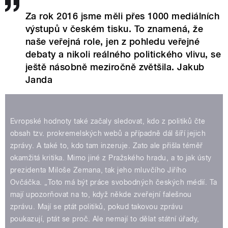
Za rok 2016 jsme měli přes 1000 mediálních
výstupů v českém tisku. To znamená, že
naše veřejná role, jen z pohledu veřejné
debaty a nikoli reálného politického vlivu, se
ještě násobně meziročně zvětšila. Jakub
Janda
Evropské hodnoty také začaly sledovat, kdo z politiků čte
obsah tzv. prokremelských webů a případně dál šíří jejich
zprávy. A také to, kdo tam inzeruje. Zato ale přišla téměř
okamžitá kritika. Mimo jiné z Pražského hradu, a to jak ústy
prezidenta Miloše Zemana, tak jeho mluvčího Jiřího
Ovčáčka. „Toto má být práce svobodných českých médií. Ta
mají upozorňovat na to, když někde zveřejní falešnou
zprávu. Mají se ptát politiků, pokud takovou zprávu
poukazují, ptát se proč. Ale nemají to dělat státní úřady,