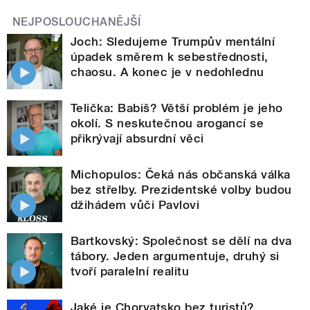
NEJPOSLOUCHANĚJŠÍ
Joch: Sledujeme Trumpův mentální
úpadek směrem k sebestřednosti,
chaosu. A konec je v nedohlednu
Telička: Babiš? Větší problém je jeho
okolí. S neskutečnou arogancí se
přikrývají absurdní věci
Michopulos: Čeká nás občanská válka
bez střelby. Prezidentské volby budou
džihádem vůči Pavlovi
Bartkovský: Společnost se dělí na dva
tábory. Jeden argumentuje, druhý si
tvoří paralelní realitu
Jaké je Chorvatsko bez turistů?