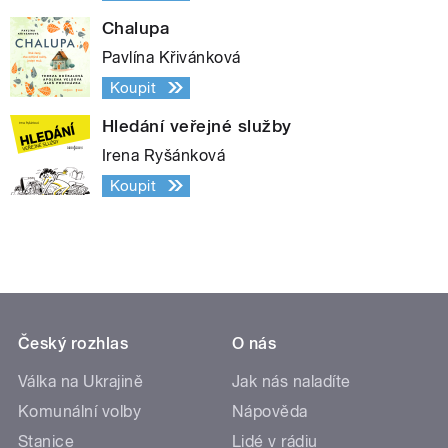
Chalupa
Pavlína Křivánková
Koupit
Hledání veřejné služby
Irena Ryšánková
Koupit
Český rozhlas
O nás
Válka na Ukrajině
Jak nás naladíte
Komunální volby
Nápověda
Stanice
Lidé v rádiu