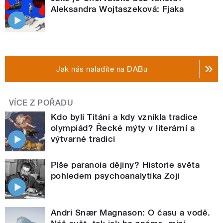
Aleksandra Wojtaszeková: Fjaka
Jak nás naladíte na DABu
VÍCE Z POŘADU
Kdo byli Titáni a kdy vznikla tradice
olympiád? Řecké mýty v literární a
výtvarné tradici
Píše paranoia dějiny? Historie světa
pohledem psychoanalytika Zoji
Andri Snær Magnason: O času a vodě.