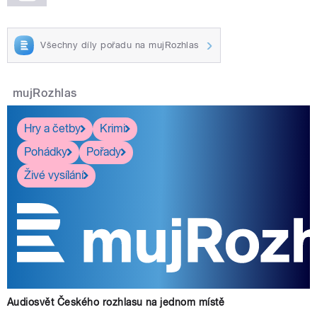
Všechny díly pořadu na mujRozhlas
mujRozhlas
Hry a četby
Krimi
Pohádky
Pořady
Živé vysílání
Audiosvět Českého rozhlasu na jednom místě