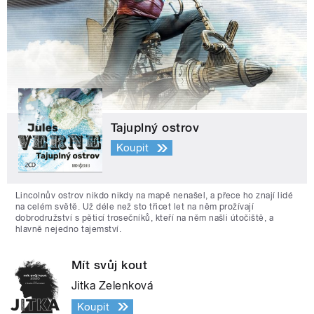
Tajuplný ostrov
Koupit
Lincolnův ostrov nikdo nikdy na mapě nenašel, a přece ho znají lidé
na celém světě. Už déle než sto třicet let na něm prožívají
dobrodružství s pěticí trosečníků, kteří na něm našli útočiště, a
hlavně nejedno tajemství.
Mít svůj kout
Jitka Zelenková
Koupit