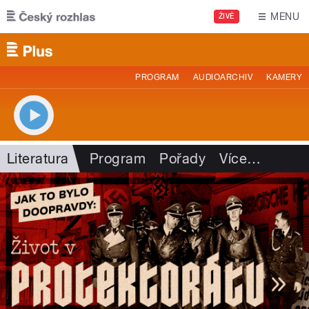
Přejít k hlavnímu obsahu
MENU
ŽIVĚ
PROGRAM
AUDIOARCHIV
KAMERY
Literatura
Program
Pořady
Více
…