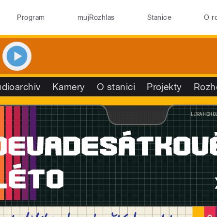
Program
mujRozhlas
Stanice
O r
dioarchiv
Kamery
O stanici
Projekty
Rozh