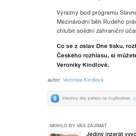
Výrazný bod programu Slavno
Mezinárodní běh Rudého práv
chlubit solidní zahraniční účas
Co se z oslav Dne tisku, roz
Českého rozhlasu, si můžet
Veroniky Kindlové.
autor:
Veronika Kindlová
Všechny díly pořadu na mujRozhlas
MOHLO BY VÁS ZAJÍMAT
Jediný inzerát vyvo