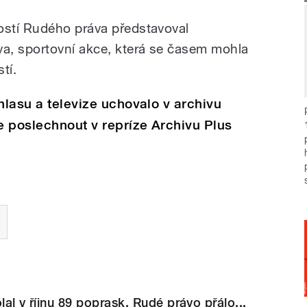
stí Rudého práva představoval
a, sportovní akce, která se časem mohla
tí.
hlasu a televize uchovalo v archivu
e poslechnout v repríze Archivu Plus
lal v říjnu 89 poprask. Rudé právo přálo...