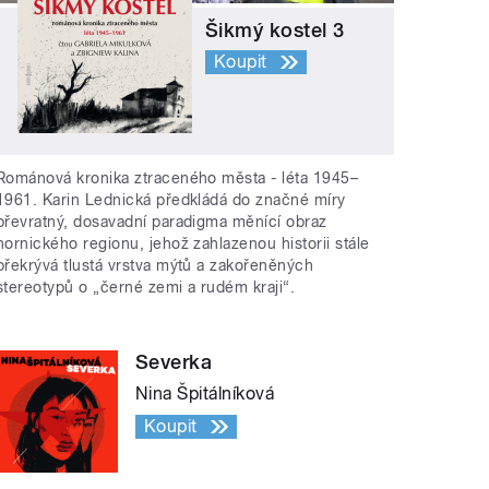
Šikmý kostel 3
Koupit
Románová kronika ztraceného města - léta 1945–
1961. Karin Lednická předkládá do značné míry
převratný, dosavadní paradigma měnící obraz
hornického regionu, jehož zahlazenou historii stále
překrývá tlustá vrstva mýtů a zakořeněných
stereotypů o „černé zemi a rudém kraji“.
Severka
Nina Špitálníková
Koupit