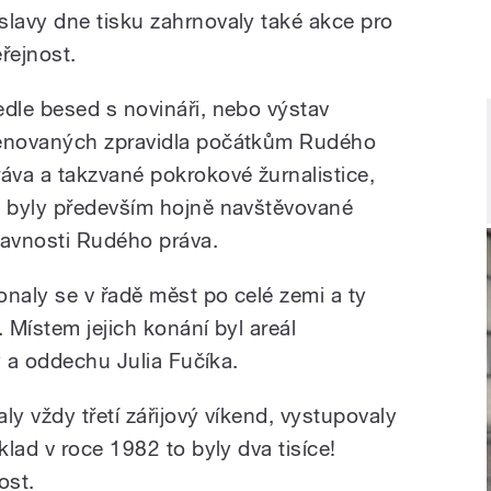
slavy dne tisku zahrnovaly také akce pro
eřejnost.
edle besed s novináři, nebo výstav
ěnovaných zpravidla počátkům Rudého
ráva a takzvané pokrokové žurnalistice,
o byly především hojně navštěvované
lavnosti Rudého práva.
onaly se v řadě měst po celé zemi a ty
. Místem jejich konání byl areál
y a oddechu Julia Fučíka.
ly vždy třetí zářijový víkend, vystupovaly
lad v roce 1982 to byly dva tisíce!
ost.