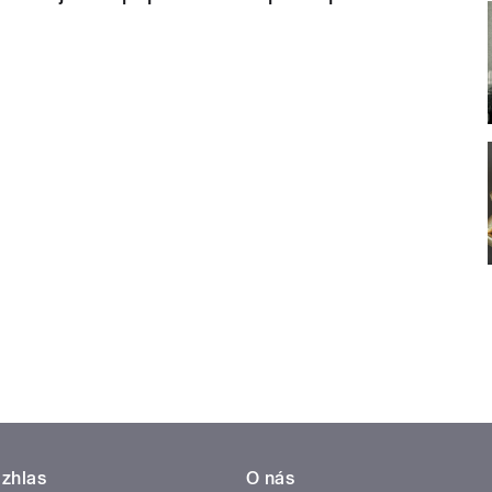
zhlas
O nás