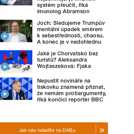
systém přeučit, říká
imunolog Abramson
Joch: Sledujeme Trumpův
mentální úpadek směrem
k sebestřednosti, chaosu.
A konec je v nedohlednu
Jaké je Chorvatsko bez
turistů? Aleksandra
Wojtaszeková: Fjaka
Nepustit novináře na
tiskovku znamená přiznat,
že nemám protiargumenty,
říká končící reportér BBC
Jak nás naladíte na DABu