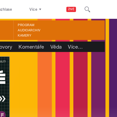
ozhlase
Více
ŽIVĚ
PROGRAM
AUDIOARCHIV
KAMERY
ovory
Komentáře
Věda
Více
…