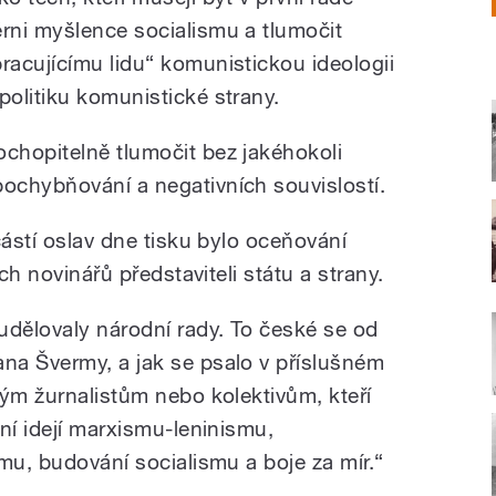
ěrni myšlence socialismu a tlumočit
pracujícímu lidu“ komunistickou ideologii
 politiku komunistické strany.
ochopitelně tlumočit bez jakéhokoli
pochybňování a negativních souvislostí.
částí oslav dne tisku bylo oceňování
ích novinářů představiteli státu a strany.
udělovaly národní rady. To české se od
na Švermy, a jak se psalo v příslušném
vým žurnalistům nebo kolektivům, kteří
ní idejí marxismu-leninismu,
mu, budování socialismu a boje za mír.“