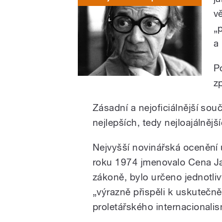
v
„
a
P
z
Zásadní a nejoficiálnější sou
nejlepších, tedy nejloajálnějš
Nejvyšší novinářská ocenění 
roku 1974 jmenovalo Cena Ja
zákoně, bylo určeno jednotli
„výrazně přispěli k uskutečně
proletářského internacionalis