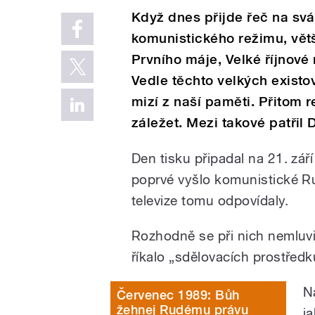
Když dnes přijde řeč na sv
komunistického režimu, větši
Prvního máje, Velké říjnové
Vedle těchto velkých existov
mizí z naší paměti. Přitom r
záležet. Mezi takové patřil D
Den tisku připadal na 21. zář
poprvé vyšlo komunistické Ru
televize tomu odpovídaly.
Rozhodně se při nich nemluvi
říkalo „sdělovacích prostředk
N
Červenec 1989: Bůh
žehnej Rudému právu
ja