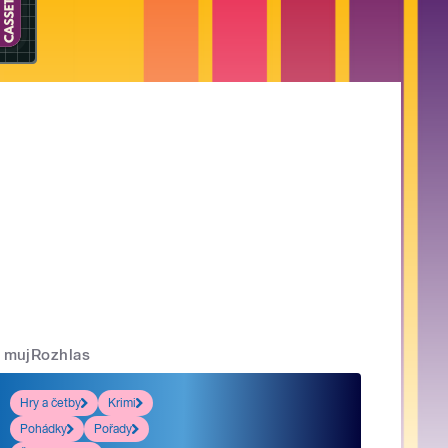
mujRozhlas
Hry a četby
Krimi
Pohádky
Pořady