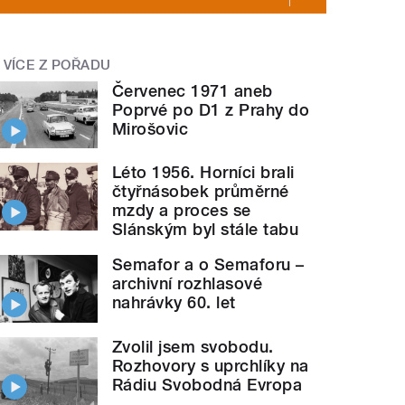
VÍCE Z POŘADU
Červenec 1971 aneb
Poprvé po D1 z Prahy do
Mirošovic
Léto 1956. Horníci brali
čtyřnásobek průměrné
mzdy a proces se
Slánským byl stále tabu
Semafor a o Semaforu –
archivní rozhlasové
nahrávky 60. let
Zvolil jsem svobodu.
Rozhovory s uprchlíky na
Rádiu Svobodná Evropa