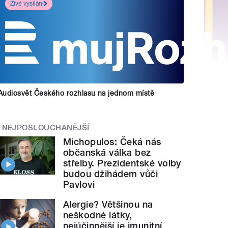
Živé vysílání
Audiosvět Českého rozhlasu na jednom místě
NEJPOSLOUCHANĚJŠÍ
Michopulos: Čeká nás
občanská válka bez
střelby. Prezidentské volby
budou džihádem vůči
Pavlovi
Alergie? Většinou na
neškodné látky,
nejúčinnější je imunitní