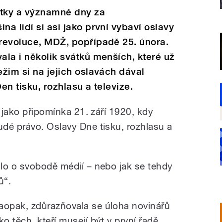
átky a významné dny za
na lidí si asi jako první vybaví oslavy
 revoluce, MDŽ, popřípadě 25. února.
ala i několik svátků menších, které už
ežim si na jejich oslavách dával
en tisku, rozhlasu a televize.
í jako připomínka 21. září 1920, kdy
dé právo. Oslavy Dne tisku, rozhlasu a
lo o svobodě médií – nebo jak se tehdy
ů“.
aopak, zdůrazňovala se úloha novinářů
ko těch, kteří musejí být v první řadě