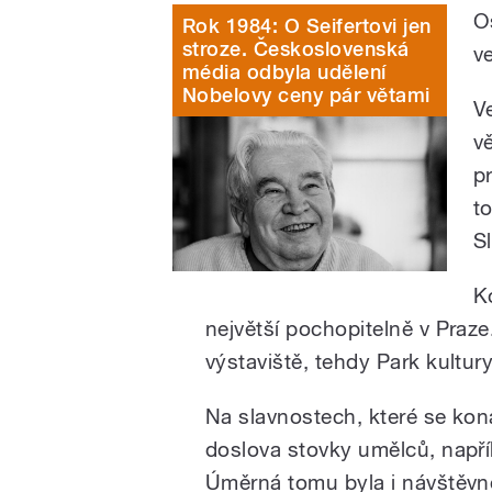
O
Rok 1984: O Seifertovi jen
stroze. Československá
v
média odbyla udělení
Nobelovy ceny pár větami
V
v
p
t
S
K
největší pochopitelně v Praze
výstaviště, tehdy Park kultur
Na slavnostech, které se kona
doslova stovky umělců, napřík
Úměrná tomu byla i návštěvn