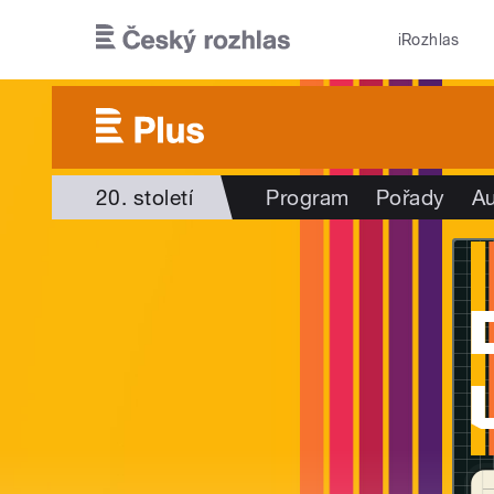
Přejít k hlavnímu obsahu
iRozhlas
20. století
Program
Pořady
Au