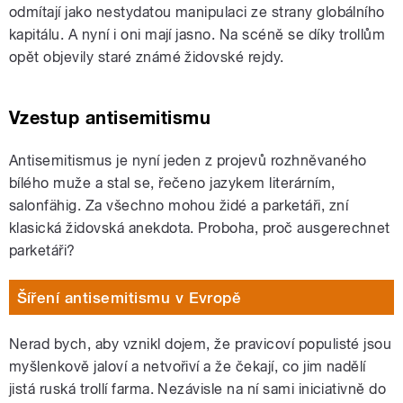
odmítají jako nestydatou manipulaci ze strany globálního
kapitálu. A nyní i oni mají jasno. Na scéně se díky trollům
opět objevily staré známé židovské rejdy.
Vzestup antisemitismu
Antisemitismus je nyní jeden z projevů rozhněvaného
bílého muže a stal se, řečeno jazykem literárním,
salonfähig. Za všechno mohou židé a parketáři, zní
klasická židovská anekdota. Proboha, proč ausgerechnet
parketáři?
Šíření antisemitismu v Evropě
Nerad bych, aby vznikl dojem, že pravicoví populisté jsou
myšlenkově jaloví a netvořiví a že čekají, co jim nadělí
jistá ruská trollí farma. Nezávisle na ní sami iniciativně do