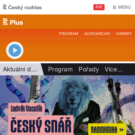
Přejít k hlavnímu obsahu
MENU
ŽIVĚ
PROGRAM
AUDIOARCHIV
KAMERY
Aktuální dění
Program
Pořady
Více
…