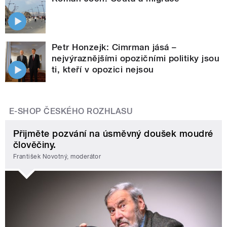
Petr Honzejk: Cimrman jásá –
nejvýraznějšími opozičními politiky jsou
ti, kteří v opozici nejsou
E-SHOP ČESKÉHO ROZHLASU
Přijměte pozvání na úsměvný doušek moudré
člověčiny.
František Novotný, moderátor