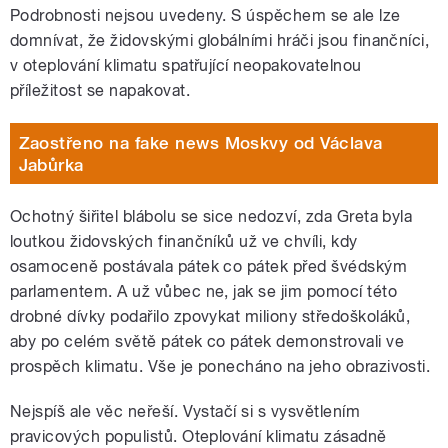
Podrobnosti nejsou uvedeny. S úspěchem se ale lze
domnívat, že židovskými globálními hráči jsou finančníci,
v oteplování klimatu spatřující neopakovatelnou
příležitost se napakovat.
Zaostřeno na fake news Moskvy od Václava
Jabůrka
Ochotný šiřitel blábolu se sice nedozví, zda Greta byla
loutkou židovských finančníků už ve chvíli, kdy
osamoceně postávala pátek co pátek před švédským
parlamentem. A už vůbec ne, jak se jim pomocí této
drobné dívky podařilo zpovykat miliony středoškoláků,
aby po celém světě pátek co pátek demonstrovali ve
prospěch klimatu. Vše je ponecháno na jeho obrazivosti.
Nejspíš ale věc neřeší. Vystačí si s vysvětlením
pravicových populistů. Oteplování klimatu zásadně