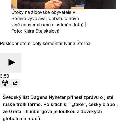
Útoky na židovské obyvatele v
Berlíně vyvolávají debatu o nové
vlně antisemitismu (ilustrační foto) |
Foto: Klára Stejskalová
Poslechněte si celý komentář Ivana Šterna
3:50
Švédský list Dagens Nyheter přinesl zprávu o jisté
ruské trollí farmě. Po sítích šíří „fake“, česky blábol,
že Greta Thunbergová je loutkou židovských
globálních hráčů.