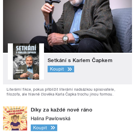
Setkání s Karlem Čapkem
Koupit
Literární fikce, pokus přiblížit literární nadsázkou spisovatele,
filozofa, ale hlavně člověka Karla Čapka trochu jinou formou.
Díky za každé nové ráno
Halina Pawlowská
Koupit