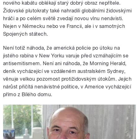
nového kabátu oblékají starý dobrý obraz nepřítele.
Židovské plutokraty také nahradili globálními židovskými
hráči a po celém světě zvedají novou vlnu nenávisti.
Nejen v Německu nebo ve Francii, ale i v samotných
Spojených státech.
Není totiž náhoda, že americká policie po útoku na
jistého rabína v New Yorku varuje před vzmáhajícím se
antisemitismem. Není ani náhoda, že Morning Herald,
deník vycházející ve vzdáleném australském Sydney,
věnuje velkou pozornost protižidovským útokům. Jejich
nárůst přičítá nenávistné politice, v Americe vycházející
přímo z Bílého domu.