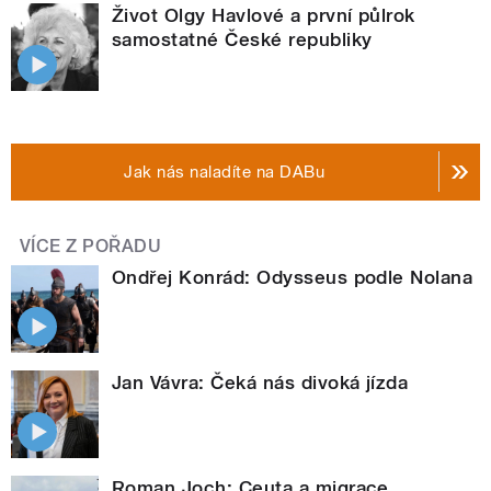
Život Olgy Havlové a první půlrok
samostatné České republiky
Jak nás naladíte na DABu
VÍCE Z POŘADU
Ondřej Konrád: Odysseus podle Nolana
Jan Vávra: Čeká nás divoká jízda
Roman Joch: Ceuta a migrace