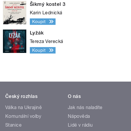
Šikmý kostel 3
Karin Lednická
Koupit
Lyžák
Tereza Verecká
Koupit
Český rozhlas
O nás
Válka na Ukrajině
Jak nás naladíte
Komunální volby
Nápověda
Stanice
Lidé v rádiu