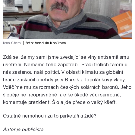
Ivan Štern
|
foto:
Vendula Kosíková
Zdá se, že my sami jsme zvedající se vlny antisemitismu
ušetřeni. Nemáme toho zapotřebí. Práci trollích farem u
nás zastanou naši politici. V oblasti klimatu za globální
hráče zaskočil onehdy jistý Bursík z Topolánkovy vlády.
Vděčíme mu za rozmach českých solárních baronů. Jeho
šlépěje ne neoprávněně, ale ke škodě věci samotné,
komentuje prezident. Šlo a jde přece o velký kšeft.
Ostatně nemohou i za to parketáři a židé?
Autor je publicista