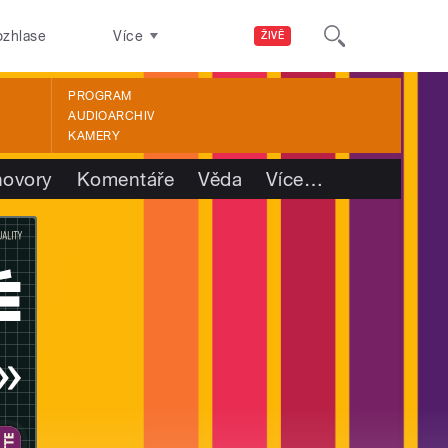
ozhlase
Více
ŽIVĚ
PROGRAM
AUDIOARCHIV
KAMERY
ovory
Komentáře
Věda
Více
…