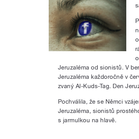
s
P
n
o
r
o
Jeruzaléma od sionistů. V be
Jeruzaléma každoročně v červ
zvaný Al-Kuds-Tag. Den Jeru
Pochválila, že se Němci vzáj
Jeruzaléma, sionistů prostého,
s jarmulkou na hlavě.