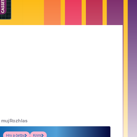
mujRozhlas
Hry a četby
Krimi