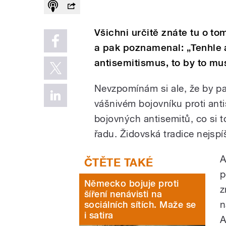
Všichni určitě znáte tu o to
a pak poznamenal: „Tenhle 
antisemitismus, to by to mus
Nevzpomínám si ale, že by pa
vášnivém bojovníku proti an
bojovných antisemitů, co si t
řadu. Židovská tradice nejs
A
p
Německo bojuje proti
z
šíření nenávisti na
n
sociálních sítích. Maže se
i satira
A