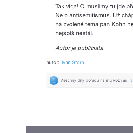
Tak vida! O muslimy tu jde p
Ne o antisemitismus. Už chá
na zvolené téma pan Kohn ne
nejspíš nestál.
Autor je publicista
autor:
Ivan Štern
Všechny díly pořadu na mujRozhlas