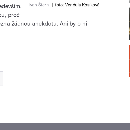
Ivan Štern
|
foto:
Vendula Kosíková
ředevším.
pu, proč
zná žádnou anekdotu. Ani by o ni