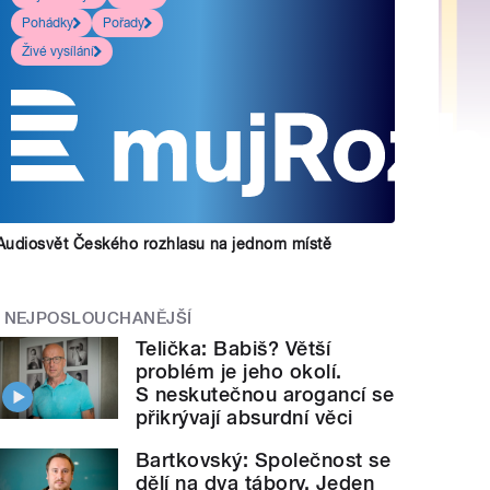
Pohádky
Pořady
Živé vysílání
Audiosvět Českého rozhlasu na jednom místě
NEJPOSLOUCHANĚJŠÍ
Telička: Babiš? Větší
problém je jeho okolí.
S neskutečnou arogancí se
přikrývají absurdní věci
Bartkovský: Společnost se
dělí na dva tábory. Jeden