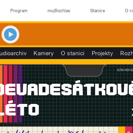
Program
mujRozhlas
Stanice
O r
udioarchiv
Kamery
O stanici
Projekty
Rozh