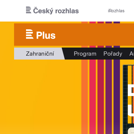
Přejít k hlavnímu obsahu
iRozhlas
Zahraniční
Program
Pořady
A