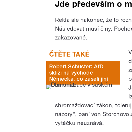
Jde především o m
Řekla ale nakonec, že to rozh
Následovat musí činy. Poch
zakazované.
V
d
Robert Schuster: AfD
z
sklízí na východě
p
Německa, co zaseli jiní
J
I
shromažďovací zákon, tolerujíc
názory“, paní von Storchovo
vytáčku neuznává.