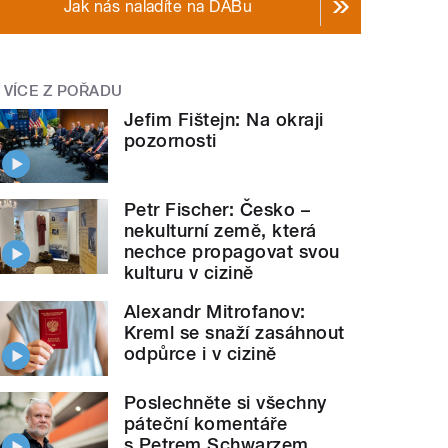
Jak nás naladíte na DABu
VÍCE Z POŘADU
Jefim Fištejn: Na okraji
pozornosti
Petr Fischer: Česko –
nekulturní země, která
nechce propagovat svou
kulturu v cizině
Alexandr Mitrofanov:
Kreml se snaží zasáhnout
odpůrce i v cizině
Poslechněte si všechny
páteční komentáře
s Petrem Schwarzem