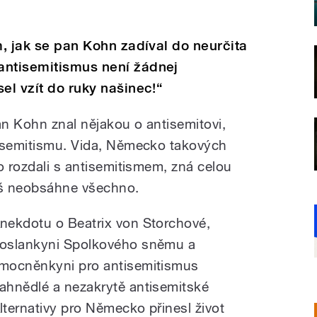
m, jak se pan Kohn zadíval do neurčita
antisemitismus není žádnej
el vzít do ruky našinec!“
n Kohn znal nějakou o antisemitovi,
tisemitismu. Vida, Německo takových
o rozdali s antisemitismem, zná celou
píš neobsáhne všechno.
nekdotu o Beatrix von Storchové,
oslankyni Spolkového sněmu a
mocněnkyni pro antisemitismus
ahnědlé a nezakrytě antisemitské
lternativy pro Německo přinesl život