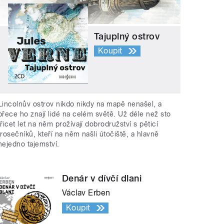
Tajuplný ostrov
Koupit
Lincolnův ostrov nikdo nikdy na mapě nenašel, a
přece ho znají lidé na celém světě. Už déle než sto
třicet let na něm prožívají dobrodružství s pěticí
trosečníků, kteří na něm našli útočiště, a hlavně
nejedno tajemství.
Denár v dívčí dlani
Václav Erben
Koupit