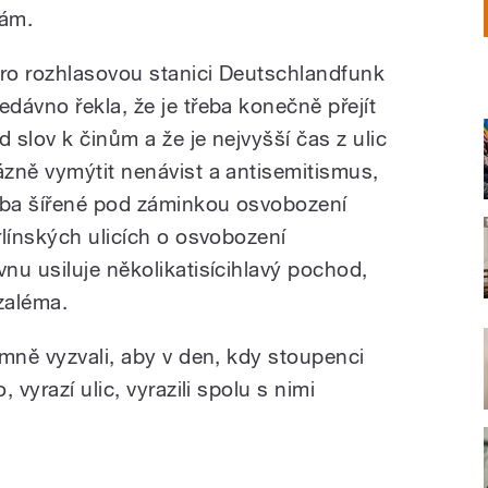
ám.
ro rozhlasovou stanici Deutschlandfunk
edávno řekla, že je třeba konečně přejít
d slov k činům a že je nejvyšší čas z ulic
ázně vymýtit nenávist a antisemitismus,
ba šířené pod záminkou osvobození
rlínských ulicích o osvobození
nu usiluje několikatisícihlavý pochod,
zaléma.
emně vyzvali, aby v den, kdy stoupenci
 vyrazí ulic, vyrazili spolu s nimi