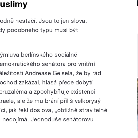
uslimy
odně nestačí. Jsou to jen slova.
ody podobného typu musí být
ýmluva berlínského sociálně
emokratického senátora pro vnitřní
áležitosti Andrease Geisela, že by rád
ochod zakázal, hlásá přece dobytí
eruzaléma a zpochybňuje existenci
zraele, ale že mu brání příliš velkorysý
í, jak řekl doslova, „obtížně stravitelné
u nedojímá. Jednoduše senátorovu