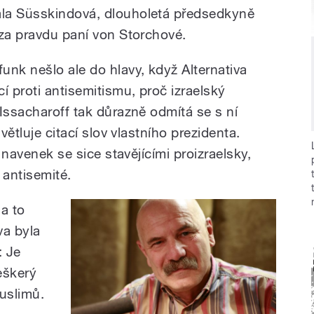
la Süsskindová, dlouholetá předsedkyně
 za pravdu paní von Storchové.
unk nešlo ale do hlavy, když Alternativa
í proti antisemitismu, proč izraelský
Issacharoff tak důrazně odmítá se s ní
větluje citací slov vlastního prezidenta.
, navenek se sice stavějícími proizraelsky,
 antisemité.
a to
va byla
: Je
eškerý
uslimů.