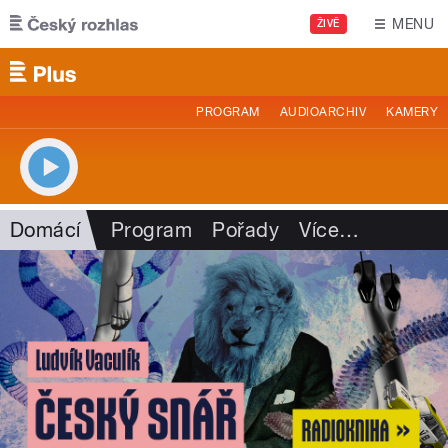
Přejít k hlavnímu obsahu
MENU
ŽIVĚ
PROGRAM
AUDIOARCHIV
KAMERY
Domácí
Program
Pořady
Více
…