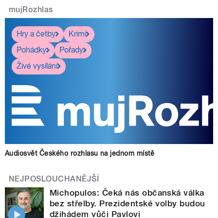
mujRozhlas
Hry a četby
Krimi
Pohádky
Pořady
Živé vysílání
Audiosvět Českého rozhlasu na jednom místě
NEJPOSLOUCHANĚJŠÍ
Michopulos: Čeká nás občanská válka
bez střelby. Prezidentské volby budou
džihádem vůči Pavlovi