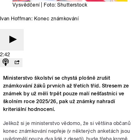
Vysvědčení | Foto: Shutterstock
Ivan Hoffman: Konec známkování
2:42
Ministerstvo školství se chystá plošně zrušit
známkování žáků prvních až třetích tříd. Stresem ze
známek by už měli trpět pouze malí nešťastníci ve
školním roce 2025/26, pak už známky nahradí
kriteriální hodnocení.
Jelikož si je ministerstvo vědomo, že si většina občanů
konec známkování nepřeje (v některých anketách jsou
uvědomělí pouze dva lidé z deseti), bude třeba kromě