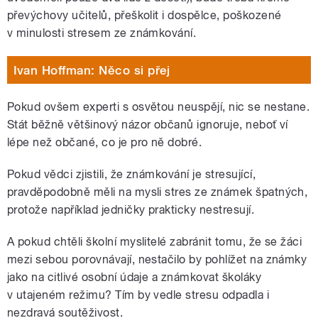
převýchovy učitelů, přeškolit i dospělce, poškozené
v minulosti stresem ze známkování.
Ivan Hoffman: Něco si přej
Pokud ovšem experti s osvětou neuspějí, nic se nestane.
Stát běžně většinový názor občanů ignoruje, neboť ví
lépe než občané, co je pro ně dobré.
Pokud vědci zjistili, že známkování je stresující,
pravděpodobně měli na mysli stres ze známek špatných,
protože například jedničky prakticky nestresují.
A pokud chtěli školní myslitelé zabránit tomu, že se žáci
mezi sebou porovnávají, nestačilo by pohlížet na známky
jako na citlivé osobní údaje a známkovat školáky
v utajeném režimu? Tím by vedle stresu odpadla i
nezdravá soutěživost.