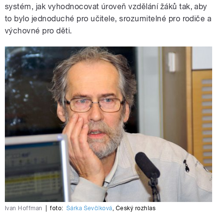
systém, jak vyhodnocovat úroveň vzdělání žáků tak, aby
to bylo jednoduché pro učitele, srozumitelné pro rodiče a
výchovné pro děti.
Ivan Hoffman
|
foto:
Šárka Ševčíková
,
Český rozhlas