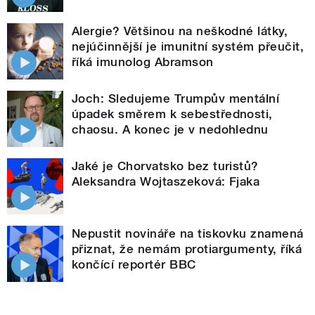
Alergie? Většinou na neškodné látky,
nejúčinnější je imunitní systém přeučit,
říká imunolog Abramson
Joch: Sledujeme Trumpův mentální
úpadek směrem k sebestřednosti,
chaosu. A konec je v nedohlednu
Jaké je Chorvatsko bez turistů?
Aleksandra Wojtaszeková: Fjaka
Nepustit novináře na tiskovku znamená
přiznat, že nemám protiargumenty, říká
končící reportér BBC