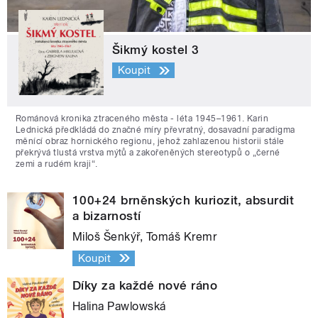
Šikmý kostel 3
Koupit
Románová kronika ztraceného města - léta 1945–1961. Karin
Lednická předkládá do značné míry převratný, dosavadní paradigma
měnící obraz hornického regionu, jehož zahlazenou historii stále
překrývá tlustá vrstva mýtů a zakořeněných stereotypů o „černé
zemi a rudém kraji“.
100+24 brněnských kuriozit, absurdit
a bizarností
Miloš Šenkýř, Tomáš Kremr
Koupit
Díky za každé nové ráno
Halina Pawlowská