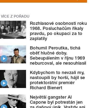
VÍCE Z POŘADU
Rozhlasové osobnosti roku
1968. Posluchačům říkaly
pravdu, po okupaci za to
zaplatily
Bohumil Peroutka, tichá
oběť hlučné doby.
Sebeupálením v říjnu 1969
neburcoval, ale nesouhlasil
Kdybychom to nevzali my,
nastoupili by horší, hájil se
protektorátní premiér
Richard Bienert
Největší gangster Al
Capone byl potrestán jen
za daňový únik. Vraždy ani