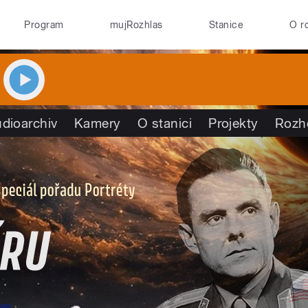
Program
mujRozhlas
Stanice
O r
dioarchiv
Kamery
O stanici
Projekty
Rozh