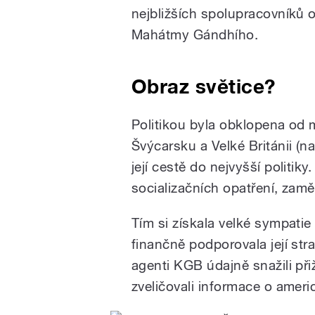
nejbližších spolupracovníků 
Mahátmy Gándhího.
Obraz světice?
Politikou byla obklopena od m
Švýcarsku a Velké Británii (
její cestě do nejvyšší politik
socializačních opatření, zam
Tím si získala velké sympati
finančně podporovala její str
agenti KGB údajně snažili při
zveličovali informace o ameri