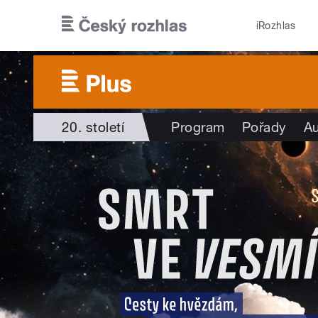
Přejít k hlavnímu obsahu
iRozhlas
20. století
Program
Pořady
Au