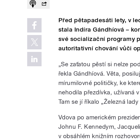
Před pětapadesáti lety, v l
stala Indíra Gándhíová – ko
své socializační programy p
autoritativní chování vůči op
„Se zaťatou pěstí si nelze pod
řekla Gándhíová. Věta, posiluj
mírumilovné političky, ke kte
nehodila přezdívka, užívaná v
Tam se jí říkalo „Železná lad
Vdova po americkém prezide
Johnu F. Kennedym, Jacquel
v obsáhlém knižním rozhovor