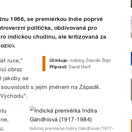
ednu 1966, se premiérkou Indie poprvé
ntroverzní politička, obdivovaná pro
ro indickou chudinu, ale kritizovaná za
ozici.
at ruce,“
Účinkuje:
indolog Zdeněk Štipl
Připravil:
David Hertl
ící obraz
ré jakoby se
 souvislosti s jejím jménem na Západě.
y Východu“.
ntu
ine,
u,
Indická premiérka Indíra Gándhíová (1917-