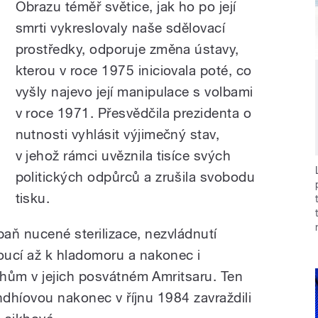
Obrazu téměř světice, jak ho po její
smrti vykreslovaly naše sdělovací
prostředky, odporuje změna ústavy,
kterou v roce 1975 iniciovala poté, co
vyšly najevo její manipulace s volbami
v roce 1971. Přesvědčila prezidenta o
nutnosti vyhlásit výjimečný stav,
v jehož rámci uvěznila tisíce svých
politických odpůrců a zrušila svobodu
tisku.
paň nucené sterilizace, nezvládnutí
ucí až k hladomoru a nakonec i
hům v jejich posvátném Amritsaru. Ten
ndhíovou nakonec v říjnu 1984 zavraždili