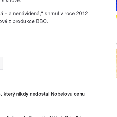
, sikhové.
ná – a nenáviděná,“ shrnul v roce 2012
ové z produkce BBC.
, který nikdy nedostal Nobelovu cenu