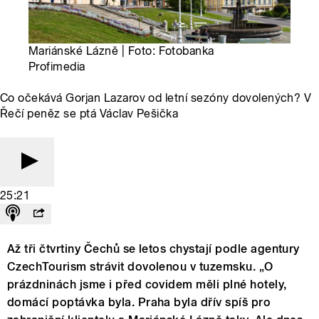
Mariánské Lázně | Foto: Fotobanka
Profimedia
Co očekává Gorjan Lazarov od letní sezóny dovolených? V
Řečí peněz se ptá Václav Pešička
25:21
Až tři čtvrtiny Čechů se letos chystají podle agentury
CzechTourism strávit dovolenou v tuzemsku. „O
prázdninách jsme i před covidem měli plné hotely,
domácí poptávka byla. Praha byla dřív spíš pro