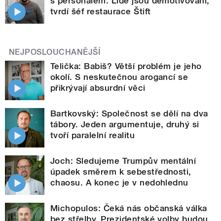
s personálem. Lidé jsou demotivovaní,
tvrdí šéf restaurace Štift
NEJPOSLOUCHANĚJŠÍ
Telička: Babiš? Větší problém je jeho
okolí. S neskutečnou arogancí se
přikrývají absurdní věci
Bartkovský: Společnost se dělí na dva
tábory. Jeden argumentuje, druhý si
tvoří paralelní realitu
Joch: Sledujeme Trumpův mentální
úpadek směrem k sebestřednosti,
chaosu. A konec je v nedohlednu
Michopulos: Čeká nás občanská válka
bez střelby. Prezidentské volby budou