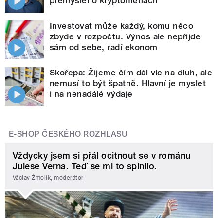
přemýšlel o kryptoměnách
Investovat může každý, komu něco
zbyde v rozpočtu. Výnos ale nepřijde
sám od sebe, radí ekonom
Skořepa: Žijeme čím dál víc na dluh, ale
nemusí to být špatně. Hlavní je myslet
i na nenadálé výdaje
E-SHOP ČESKÉHO ROZHLASU
Vždycky jsem si přál ocitnout se v románu
Julese Verna. Teď se mi to splnilo.
Václav Žmolík, moderátor