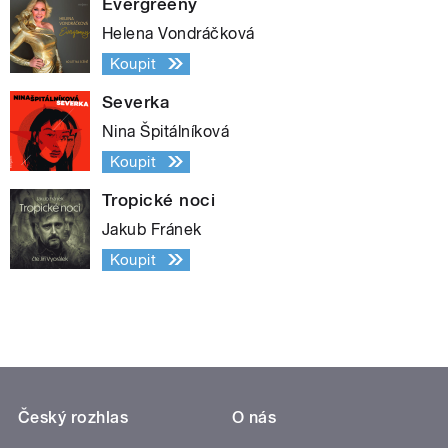
Evergreeny
Helena Vondráčková
Koupit
Severka
Nina Špitálníková
Koupit
Tropické noci
Jakub Fránek
Koupit
Český rozhlas
O nás