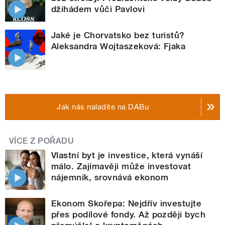
džihádem vůči Pavlovi
Jaké je Chorvatsko bez turistů?
Aleksandra Wojtaszeková: Fjaka
Jak nás naladíte na DABu
VÍCE Z POŘADU
Vlastní byt je investice, která vynáší
málo. Zajímavěji může investovat
nájemník, srovnává ekonom
Ekonom Skořepa: Nejdřív investujte
přes podílové fondy. Až později bych