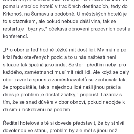
pomalu vrací do hotelů v tradičních destinacích, tedy do
Krkonoš, na Šumavu a podobně. U městských hotelů je
to s otazníkem, ale pokud nebude další vlna, tak se
restartuje i byznys,“ očekává obnovení pracovních cest a
konferencí.
„Pro obor je teď hodně těžké mít dost lidí. My máme po
krizi řadu otevřených pozic a to u nás naštěstí není
situace tak špatná jako jinde. Sektor i předtím nebyl pro
každého, zaměstnanci musí mít rádi lidi. Ale když se celý
obor zavřel a spousta zaměstnavatelů se zachovala tak,
že propouštěla, tak si najednou lidé našli jinou práci a
dnes je problém je dostat zpátky,“ připouští Lazarov s
tím, že se snad důvěra v obor obnoví, pokud nedojde k
dalšímu lockdownu na podzim.
Ředitel hotelové sítě si dovede představit, že by strávil
dovolenou ve stanu, problém by ale měl s jinou než