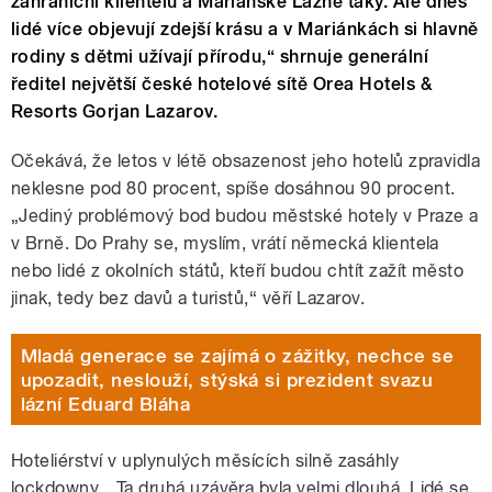
zahraniční klientelu a Mariánské Lázně taky. Ale dnes
lidé více objevují zdejší krásu a v Mariánkách si hlavně
rodiny s dětmi užívají přírodu,“ shrnuje generální
ředitel největší české hotelové sítě Orea Hotels &
Resorts Gorjan Lazarov.
Očekává, že letos v létě obsazenost jeho hotelů zpravidla
neklesne pod 80 procent, spíše dosáhnou 90 procent.
„Jediný problémový bod budou městské hotely v Praze a
v Brně. Do Prahy se, myslím, vrátí německá klientela
nebo lidé z okolních států, kteří budou chtít zažít město
jinak, tedy bez davů a turistů,“ věří Lazarov.
Mladá generace se zajímá o zážitky, nechce se
upozadit, neslouží, stýská si prezident svazu
lázní Eduard Bláha
Hoteliérství v uplynulých měsících silně zasáhly
lockdowny. „Ta druhá uzávěra byla velmi dlouhá. Lidé se