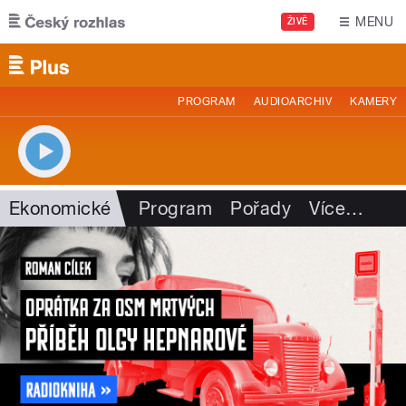
Přejít k hlavnímu obsahu
MENU
ŽIVĚ
PROGRAM
AUDIOARCHIV
KAMERY
Ekonomické
Program
Pořady
Více
…