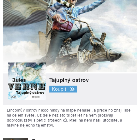
Tajuplný ostrov
Koupit
Lincolnův ostrov nikdo nikdy na mapě nenašel, a přece ho znají lidé
na celém světě. Už déle než sto třicet let na něm prožívají
dobrodružství s pěticí trosečníků, kteří na něm našli útočiště, a
hlavně nejedno tajemství.