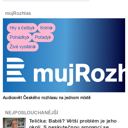
mujRozhlas
Hry a četby
Krimi
Pohádky
Pořady
Živé vysílání
Audiosvět Českého rozhlasu na jednom místě
NEJPOSLOUCHANĚJŠÍ
Telička: Babiš? Větší problém je jeho
okolí. S neskutečnou arogancí se