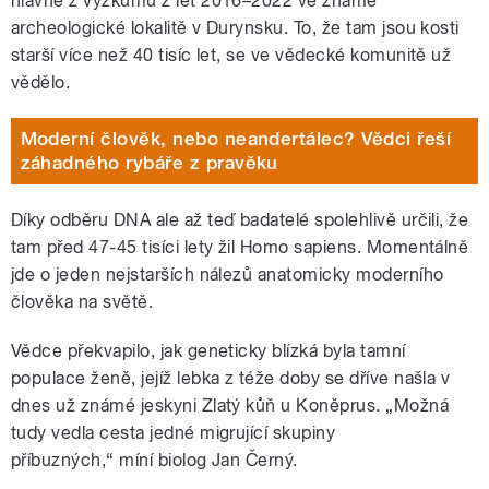
hlavně z výzkumů z let 2016–2022 ve známé
archeologické lokalitě v Durynsku. To, že tam jsou kosti
starší více než 40 tisíc let, se ve vědecké komunitě už
vědělo.
Moderní člověk, nebo neandertálec? Vědci řeší
záhadného rybáře z pravěku
Díky odběru DNA ale až teď badatelé spolehlivě určili, že
tam před 47-45 tisíci lety žil Homo sapiens. Momentálně
jde o jeden nejstarších nálezů anatomicky moderního
člověka na světě.
Vědce překvapilo, jak geneticky blízká byla tamní
populace ženě, jejíž lebka z téže doby se dříve našla v
dnes už známé jeskyni Zlatý kůň u Koněprus. „Možná
tudy vedla cesta jedné migrující skupiny
příbuzných,“ míní biolog Jan Černý.