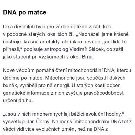
DNA po matce
Celá desetiletí bylo pro vědce obtížné zjistit, kdo
v podobně starých lokalitách žil. „Nacházeli jsme krásné
nástroje, krásné artefakty, ale nikdo nevěděl, jací lidé to
přinesli,“ popisuje
antropolog Vladimír Sládek, co zažil
jako student při výzkumech v okolí Brna.
Nově vědcům pomáhá čtení mitochondriální DNA, kterou
dědíme po matce. Mitochondrie jsou součástí lidských
buněk, vyrábějí pro ně energii. U starých kostí odběr
genetické informace z nich zvyšuje pravděpodobnost
určení druhu.
„Jsou v nich mnohem rychleji běžící evoluční hodiny,“
vysvětluje Jan Černý. Na menší mitochondriální DNA totiž
vědci vidí více evolučních změn, než na DNA z