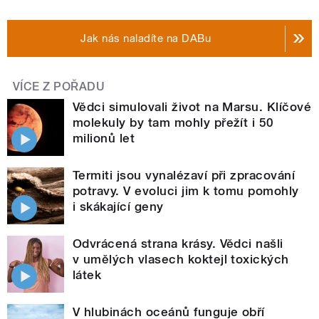
Jak nás naladíte na DABu
VÍCE Z POŘADU
Vědci simulovali život na Marsu. Klíčové
molekuly by tam mohly přežít i 50
milionů let
Termiti jsou vynalézaví při zpracování
potravy. V evoluci jim k tomu pomohly
i skákající geny
Odvrácená strana krásy. Vědci našli
v umělých vlasech koktejl toxických
látek
V hlubinách oceánů funguje obří