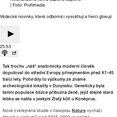
| Foto: Profimedia
Vědecké novinky, které odborníci vysvětlují a herci glosují
25:53
Tak trochu „náš“ anatomicky moderní člověk
doputoval do střední Evropy přinejmenším před 47–45
tisíci lety. Potvrdily to výzkumy ze známé
archeologické lokality v Durynsku. Geneticky byla
tamní populace blízce příbuzná ženě, jejíž stejně stará
lebka se našla v jeskyni Zlatý kůň u Koněprus.
Nově zveřejněná studie z časopisu
Nature
vychází