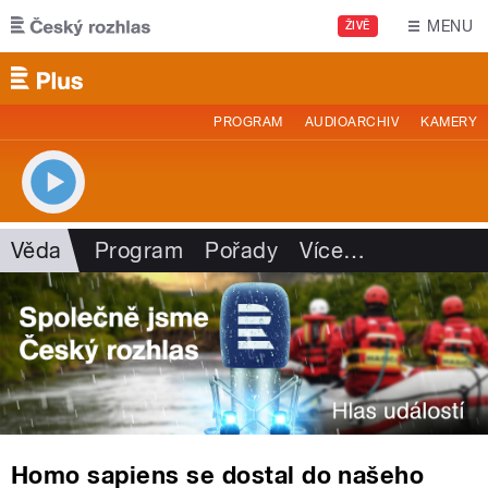
Přejít k hlavnímu obsahu
MENU
ŽIVĚ
PROGRAM
AUDIOARCHIV
KAMERY
Věda
Program
Pořady
Více
…
Homo sapiens se dostal do našeho