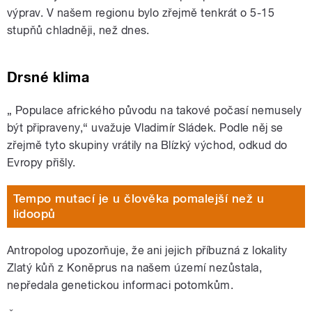
výprav. V našem regionu bylo zřejmě tenkrát o 5-15
stupňů chladněji, než dnes.
Drsné klima
„
Populace afrického původu na takové počasí nemusely
být připraveny,“ uvažuje Vladimír Sládek. Podle něj se
zřejmě tyto skupiny vrátily na Blízký východ, odkud do
Evropy přišly.
Tempo mutací je u člověka pomalejší než u
lidoopů
Antropolog upozorňuje, že ani jejich příbuzná z lokality
Zlatý kůň z Koněprus na našem území nezůstala,
nepředala genetickou informaci potomkům.