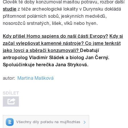
Člověk té doby konzumoval masitou potravu, rozbor další
studie
z téže archeologické lokality v Durynsku dokládá
přítomnost polárních sobů, jeskynních medvědů,
nosorožců srstnatých, lišek, vlků nebo hyen.
Kdy přišel Homo sapiens do naší části Evropy?
Kdy si
začal vylepšovat kamenné nástroje? C
o jsme tenkrát
jako lovci a sběrači konzumovali?
Debatují
antropolog Vladimír Sládek a biolog Jan Černý.
Spoluúčinkuje herečka Jana Stryková.
autor:
Martina Mašková
Všechny díly pořadu na mujRozhlas