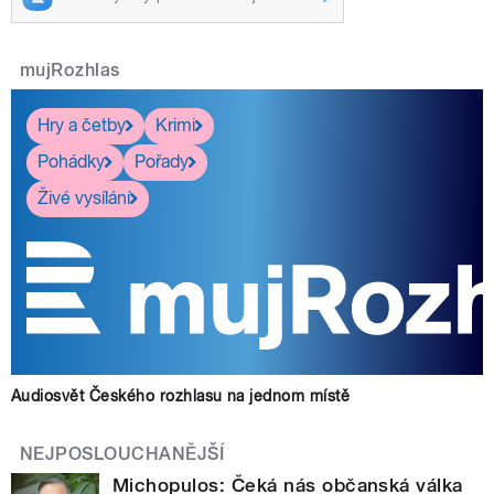
mujRozhlas
Hry a četby
Krimi
Pohádky
Pořady
Živé vysílání
Audiosvět Českého rozhlasu na jednom místě
NEJPOSLOUCHANĚJŠÍ
Michopulos: Čeká nás občanská válka