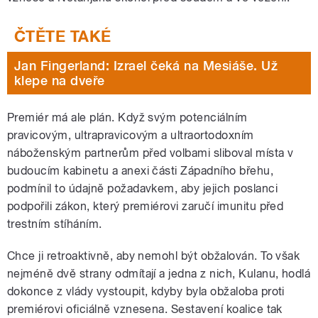
Jan Fingerland: Izrael čeká na Mesiáše. Už
klepe na dveře
Premiér má ale plán. Když svým potenciálním
pravicovým, ultrapravicovým a ultraortodoxním
náboženským partnerům před volbami sliboval místa v
budoucím kabinetu a anexi části Západního břehu,
podmínil to údajně požadavkem, aby jejich poslanci
podpořili zákon, který premiérovi zaručí imunitu před
trestním stíháním.
Chce ji retroaktivně, aby nemohl být obžalován. To však
nejméně dvě strany odmítají a jedna z nich, Kulanu, hodlá
dokonce z vlády vystoupit, kdyby byla obžaloba proti
premiérovi oficiálně vznesena. Sestavení koalice tak