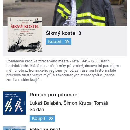
Šikmý kostel 3
Koupit
Románová kronika ztraceného města - léta 1945–1961. Karin
Lednická předkládá do značné míry převratný, dosavadní paradigma
měnící obraz hornického regionu, jehož zahlazenou historii stále
překrývá tlustá vrstva mýtů a zakořeněných stereotypů o „černé
zemi a rudém kraji“.
Román pro pitomce
Lukáš Balabán, Šimon Krupa, Tomáš
Soldán
Koupit
Válečný pilot