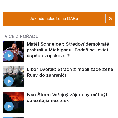
Jak nás naladíte na DABu
VÍCE Z POŘADU
Matěj Schneider: Středoví demokraté
prohráli v Michiganu. Podaří se levici
úspěch zopakovat?
Libor Dvořák: Strach z mobilizace žene
Rusy do zahraničí
Ivan Štern: Veřejný zájem by měl být
důležitější než zisk