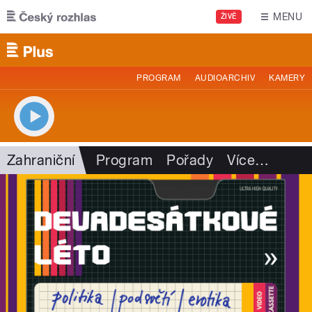
Přejít k hlavnímu obsahu
MENU
ŽIVĚ
PROGRAM
AUDIOARCHIV
KAMERY
Zahraniční
Program
Pořady
Více
…