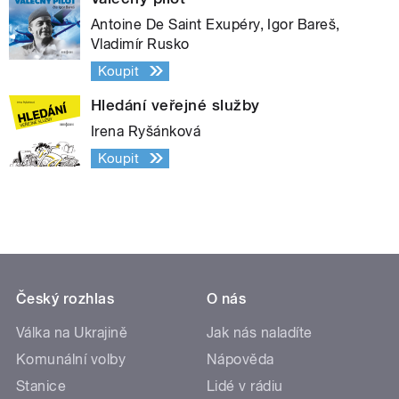
Antoine De Saint Exupéry, Igor Bareš,
Vladimír Rusko
Koupit
Hledání veřejné služby
Irena Ryšánková
Koupit
Český rozhlas
O nás
Válka na Ukrajině
Jak nás naladíte
Komunální volby
Nápověda
Stanice
Lidé v rádiu