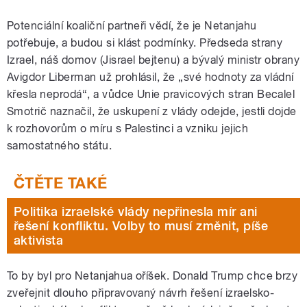
Potenciální koaliční partneři vědí, že je Netanjahu
potřebuje, a budou si klást podmínky. Předseda strany
Izrael, náš domov (Jisrael bejtenu) a bývalý ministr obrany
Avigdor Liberman už prohlásil, že „své hodnoty za vládní
křesla neprodá“, a vůdce Unie pravicových stran Becalel
Smotrič naznačil, že uskupení z vlády odejde, jestli dojde
k rozhovorům o míru s Palestinci a vzniku jejich
samostatného státu.
Politika izraelské vlády nepřinesla mír ani
řešení konfliktu. Volby to musí změnit, píše
aktivista
To by byl pro Netanjahua oříšek. Donald Trump chce brzy
zveřejnit dlouho připravovaný návrh řešení izraelsko-