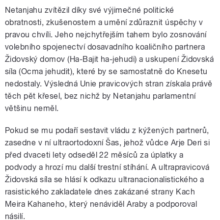
Netanjahu zvítězil díky své výjimečné politické
obratnosti, zkušenostem a umění zdůraznit úspěchy v
pravou chvíli. Jeho nejchytřejším tahem bylo zosnování
volebního spojenectví dosavadního koaličního partnera
Židovský domov (Ha-Bajit ha-jehudi) a uskupení Židovská
síla (Ocma jehudit), které by se samostatně do Knesetu
nedostaly. Výsledná Unie pravicových stran získala právě
těch pět křesel, bez nichž by Netanjahu parlamentní
většinu neměl.
Pokud se mu podaří sestavit vládu z kýžených partnerů,
zasedne v ní ultraortodoxní Šas, jehož vůdce Arje Deri si
před dvaceti lety odseděl 22 měsíců za úplatky a
podvody a hrozí mu další trestní stíhání. A ultrapravicová
Židovská síla se hlásí k odkazu ultranacionalistického a
rasistického zakladatele dnes zakázané strany Kach
Meira Kahaneho, který nenáviděl Araby a podporoval
násilí.