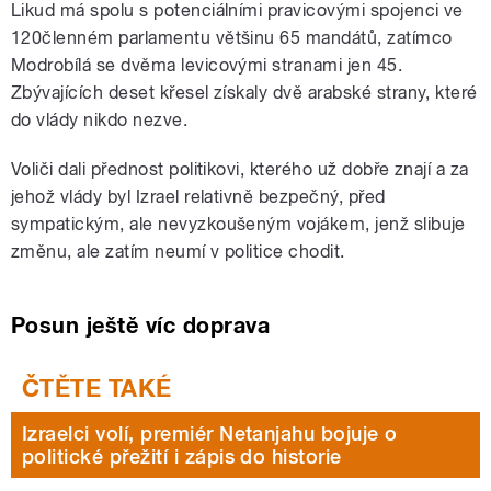
Likud má spolu s potenciálními pravicovými spojenci ve
120členném parlamentu většinu 65 mandátů, zatímco
Modrobílá se dvěma levicovými stranami jen 45.
Zbývajících deset křesel získaly dvě arabské strany, které
do vlády nikdo nezve.
Voliči dali přednost politikovi, kterého už dobře znají a za
jehož vlády byl Izrael relativně bezpečný, před
sympatickým, ale nevyzkoušeným vojákem, jenž slibuje
změnu, ale zatím neumí v politice chodit.
Posun ještě víc doprava
Izraelci volí, premiér Netanjahu bojuje o
politické přežití i zápis do historie