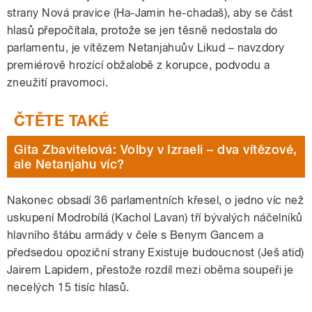
strany Nová pravice (Ha-Jamin he-chadaš), aby se část
hlasů přepočítala, protože se jen těsně nedostala do
parlamentu, je vítězem Netanjahuův Likud – navzdory
premiérově hrozící obžalobě z korupce, podvodu a
zneužití pravomoci.
Gita Zbavitelová: Volby v Izraeli – dva vítězové,
ale Netanjahu víc?
Nakonec obsadí 36 parlamentních křesel, o jedno víc než
uskupení Modrobílá (Kachol Lavan) tří bývalých náčelníků
hlavního štábu armády v čele s Benym Gancem a
předsedou opoziční strany Existuje budoucnost (Ješ atid)
Jairem Lapidem, přestože rozdíl mezi oběma soupeři je
necelých 15 tisíc hlasů.