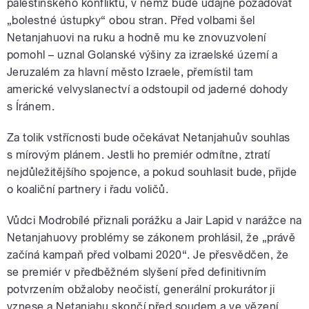
palestinského konfliktu, v němž bude údajně požadovat
„bolestné ústupky“ obou stran. Před volbami šel
Netanjahuovi na ruku a hodně mu ke znovuzvolení
pomohl – uznal Golanské výšiny za izraelské území a
Jeruzalém za hlavní město Izraele, přemístil tam
americké velvyslanectví a odstoupil od jaderné dohody
s Íránem.
Za tolik vstřícnosti bude očekávat Netanjahuův souhlas
s mírovým plánem. Jestli ho premiér odmítne, ztratí
nejdůležitějšího spojence, a pokud souhlasit bude, přijde
o koaliční partnery i řadu voličů.
Vůdci Modrobílé přiznali porážku a Jair Lapid v narážce na
Netanjahuovy problémy se zákonem prohlásil, že „právě
začíná kampaň před volbami 2020“. Je přesvědčen, že
se premiér v předběžném slyšení před definitivním
potvrzením obžaloby neočistí, generální prokurátor ji
vznese a Netanjahu skončí před soudem a ve vězení.