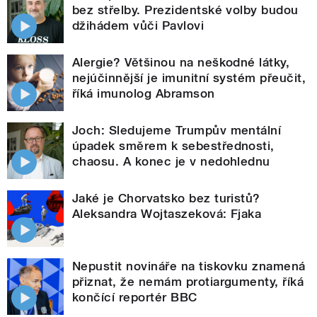
bez střelby. Prezidentské volby budou
džihádem vůči Pavlovi
Alergie? Většinou na neškodné látky,
nejúčinnější je imunitní systém přeučit,
říká imunolog Abramson
Joch: Sledujeme Trumpův mentální
úpadek směrem k sebestřednosti,
chaosu. A konec je v nedohlednu
Jaké je Chorvatsko bez turistů?
Aleksandra Wojtaszeková: Fjaka
Nepustit novináře na tiskovku znamená
přiznat, že nemám protiargumenty, říká
končící reportér BBC