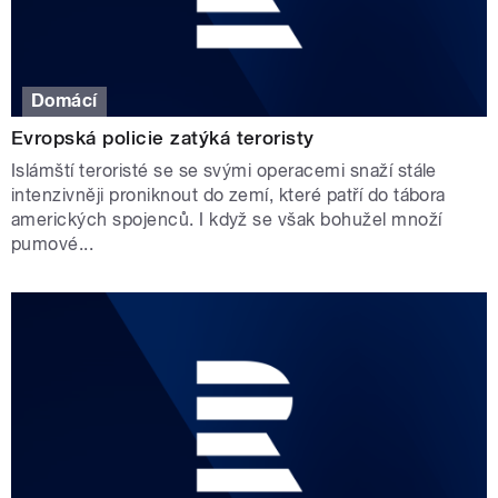
Domácí
Evropská policie zatýká teroristy
Islámští teroristé se se svými operacemi snaží stále
intenzivněji proniknout do zemí, které patří do tábora
amerických spojenců. I když se však bohužel množí
pumové...