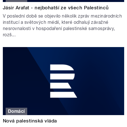
Jásir Arafat - nejbohatší ze všech Palestinců
V poslední době se objevilo několik zpráv mezinárodních
institucí a světových médií, které odhalují závažné
nesrovnalosti v hospodaření palestinské samosprávy,
rozš...
Domácí
Nová palestinská vláda