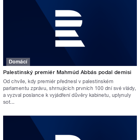
Domácí
Palestinský premiér Mahmúd Abbás podal demisi
Od chvíle, kdy premiér přednesl v palestinském
parlamentu zprávu, shrnujících prvních 100 dní své vlády,
a vyzval poslance k vyjádření důvěry kabinetu, uplynuly
sot...