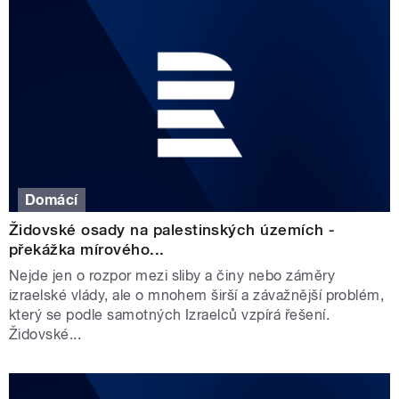
Domácí
Židovské osady na palestinských územích -
překážka mírového...
Nejde jen o rozpor mezi sliby a činy nebo záměry
izraelské vlády, ale o mnohem širší a závažnější problém,
který se podle samotných Izraelců vzpírá řešení.
Židovské...