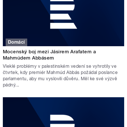
Domácí
Mocenský boj mezi Jásirem Arafatem a
Mahmúdem Abbásem
Vleklé problémy v palestinském vedení se vyhrotily ve
čtvrtek, kdy premiér Mahmúd Abbás požádal poslance
parlamentu, aby mu vyslovili důvěru. Měl ke své výzvě
pádný...