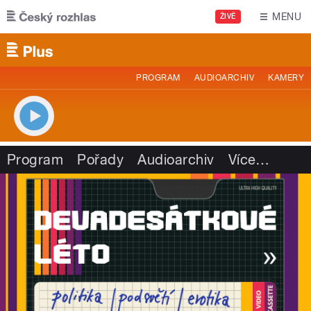
Přejít k hlavnímu obsahu
MENU
ŽIVĚ
PROGRAM
AUDIOARCHIV
KAMERY
Program
Pořady
Audioarchiv
Více
…