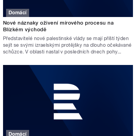
Domácí
Nové náznaky oživení mírového procesu na
Blízkém východě
Představitelé nové palestinské vlády se mají příští týden
sejít se svými izraelskými protějšky na dlouho očekávané
schůzce. V oblasti nastal v posledních dnech pohy...
Domácí