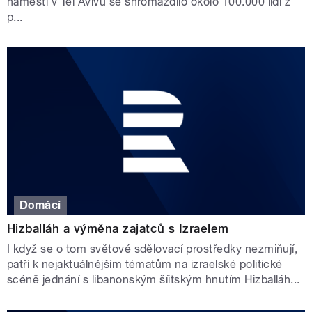
náměstí v Tel Avivu se shromáždilo okolo 100.000 lidí z
p...
Domácí
Hizballáh a výměna zajatců s Izraelem
I když se o tom světové sdělovací prostředky nezmiňují,
patří k nejaktuálnějším tématům na izraelské politické
scéně jednání s libanonským šíitským hnutím Hizballáh...