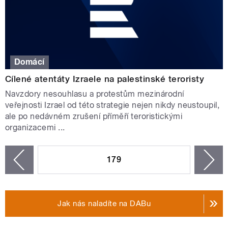
Domácí
Cílené atentáty Izraele na palestinské teroristy
Navzdory nesouhlasu a protestům mezinárodní
veřejnosti Izrael od této strategie nejen nikdy neustoupil,
ale po nedávném zrušení příměří teroristickými
organizacemi ...
STRÁNKY
179
n
zí
Jak nás naladíte na DABu