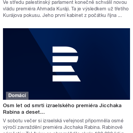
Ve středu palestinský parlament konečně schválil novou
vládu premiéra Ahmada Kuráji. Ta je výsledkem už třetího
Kurájova pokusu. Jeho první kabinet z počátku října ...
Domácí
Osm let od smrti izraelského premiéra Jicchaka
Rabina a deset...
V sobotu večer si izraelská veřejnost připomněla osmé
výročí zavraždění premiéra Jicchaka Rabina. Rabinově