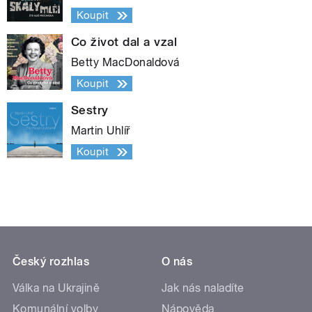
Koupit
Co život dal a vzal
Betty MacDonaldová
Koupit
Sestry
Martin Uhlíř
Koupit
Český rozhlas
O nás
Válka na Ukrajině
Jak nás naladíte
Komunální volby
Nápověda