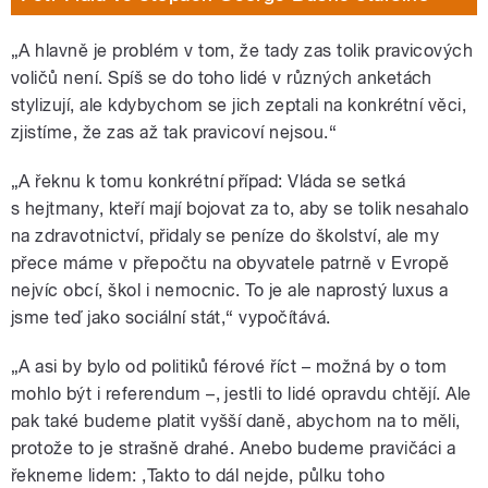
„A hlavně je problém v tom, že tady zas tolik pravicových
voličů není. Spíš se do toho lidé v různých anketách
stylizují, ale kdybychom se jich zeptali na konkrétní věci,
zjistíme, že zas až tak pravicoví nejsou.“
„A řeknu k tomu konkrétní případ: Vláda se setká
s hejtmany, kteří mají bojovat za to, aby se tolik nesahalo
na zdravotnictví, přidaly se peníze do školství, ale my
přece máme v přepočtu na obyvatele patrně v Evropě
nejvíc obcí, škol i nemocnic. To je ale naprostý luxus a
jsme teď jako sociální stát,“ vypočítává.
„A asi by bylo od politiků férové říct – možná by o tom
mohlo být i referendum –, jestli to lidé opravdu chtějí. Ale
pak také budeme platit vyšší daně, abychom na to měli,
protože to je strašně drahé. Anebo budeme pravičáci a
řekneme lidem: ,Takto to dál nejde, půlku toho