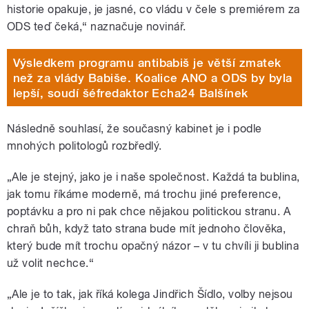
historie opakuje, je jasné, co vládu v čele s premiérem za
ODS teď čeká,“ naznačuje novinář.
Výsledkem programu antibabiš je větší zmatek
než za vlády Babiše. Koalice ANO a ODS by byla
lepší, soudí šéfredaktor Echa24 Balšínek
Následně souhlasí, že současný kabinet je i podle
mnohých politologů rozbředlý.
„Ale je stejný, jako je i naše společnost. Každá ta bublina,
jak tomu říkáme moderně, má trochu jiné preference,
poptávku a pro ni pak chce nějakou politickou stranu. A
chraň bůh, když tato strana bude mít jednoho člověka,
který bude mít trochu opačný názor – v tu chvíli ji bublina
už volit nechce.“
„Ale je to tak, jak říká kolega Jindřich Šídlo, volby nejsou