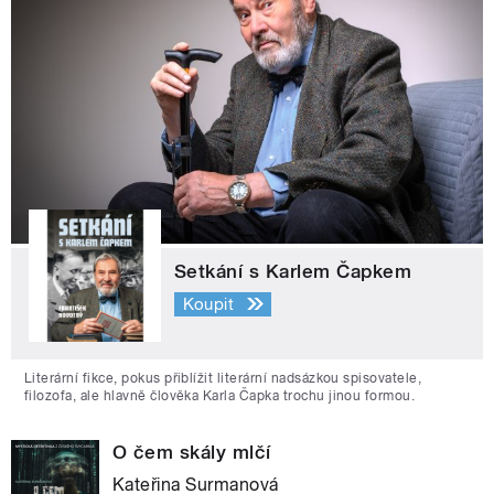
Setkání s Karlem Čapkem
Koupit
Literární fikce, pokus přiblížit literární nadsázkou spisovatele,
filozofa, ale hlavně člověka Karla Čapka trochu jinou formou.
O čem skály mlčí
Kateřina Surmanová