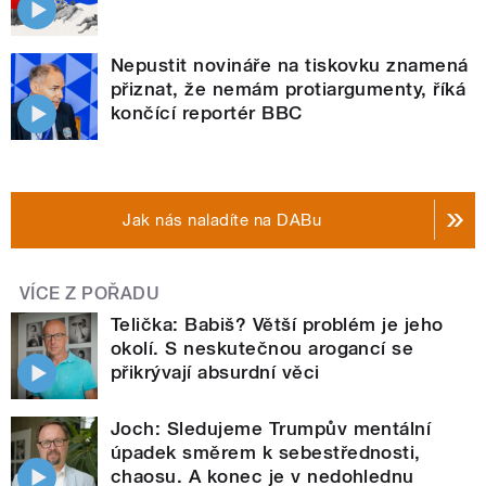
Nepustit novináře na tiskovku znamená
přiznat, že nemám protiargumenty, říká
končící reportér BBC
Jak nás naladíte na DABu
VÍCE Z POŘADU
Telička: Babiš? Větší problém je jeho
okolí. S neskutečnou arogancí se
přikrývají absurdní věci
Joch: Sledujeme Trumpův mentální
úpadek směrem k sebestřednosti,
chaosu. A konec je v nedohlednu