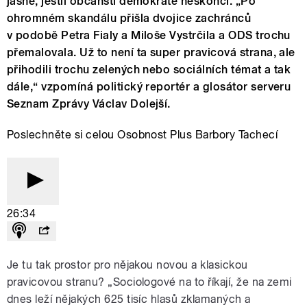
jasné, jestli občanští demokraté neskončí. „Po
ohromném skandálu přišla dvojice zachránců
v podobě Petra Fialy a Miloše Vystrčila a ODS trochu
přemalovala. Už to není ta super pravicová strana, ale
přihodili trochu zelených nebo sociálních témat a tak
dále,“ vzpomíná politický reportér a glosátor serveru
Seznam Zprávy Václav Dolejší.
Poslechněte si celou Osobnost Plus Barbory Tachecí
26:34
Je tu tak prostor pro nějakou novou a klasickou
pravicovou stranu? „Sociologové na to říkají, že na zemi
dnes leží nějakých 625 tisíc hlasů zklamaných a