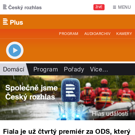
Přejít k hlavnímu obsahu
MENU
ŽIVĚ
PROGRAM
AUDIOARCHIV
KAMERY
Domácí
Program
Pořady
Více
…
Fiala je už čtvrtý premiér za ODS, který