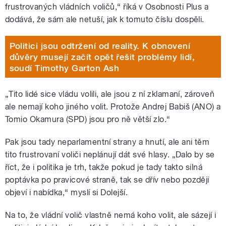
frustrovaných vládních voličů,“ říká v Osobnosti Plus a
dodává, že sám ale netuší, jak k tomuto číslu dospěli.
Politici jsou odtržení od reality. K obnovení
důvěry musejí začít opět řešit problémy lidí,
soudí Timothy Garton Ash
„Tito lidé sice vládu volili, ale jsou z ní zklamaní, zároveň
ale nemají koho jiného volit. Protože Andrej Babiš (ANO) a
Tomio Okamura (SPD) jsou pro ně větší zlo.“
Pak jsou tady neparlamentní strany a hnutí, ale ani těm
tito frustrovaní voliči neplánují dát své hlasy. „Dalo by se
říct, že i politika je trh, takže pokud je tady takto silná
poptávka po pravicové straně, tak se dřív nebo později
objeví i nabídka,“ myslí si Dolejší.
Na to, že vládní volič vlastně nemá koho volit, ale sázejí i