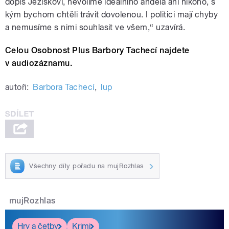
dopis Ježíškovi, nevolíme ideálního anděla ani nikoho, s
kým bychom chtěli trávit dovolenou. I politici mají chyby
a nemusíme s nimi souhlasit ve všem,“ uzavírá.
Celou Osobnost Plus Barbory Tachecí najdete
v audiozáznamu.
autoři:
Barbora Tachecí
,
lup
Všechny díly pořadu na mujRozhlas
mujRozhlas
Hry a četby
Krimi