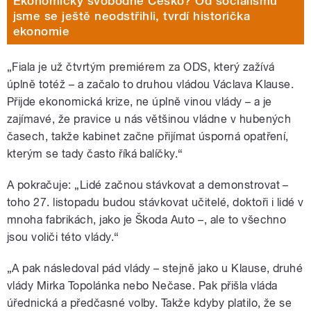
Ekonomicky svobodné Česko? Od socialismu
jsme se ještě neodstřihli, tvrdí historička
ekonomie
„Fiala je už čtvrtým premiérem za ODS, který zažívá
úplně totéž – a začalo to druhou vládou Václava Klause.
Přijde ekonomická krize, ne úplně vinou vlády – a je
zajímavé, že pravice u nás většinou vládne v hubených
časech, takže kabinet začne přijímat úsporná opatření,
kterým se tady často říká balíčky.“
A pokračuje: „Lidé začnou stávkovat a demonstrovat –
toho 27. listopadu budou stávkovat učitelé, doktoři i lidé v
mnoha fabrikách, jako je Škoda Auto –, ale to všechno
jsou voliči této vlády.“
„A pak následoval pád vlády – stejně jako u Klause, druhé
vlády Mirka Topolánka nebo Nečase. Pak přišla vláda
úřednická a předčasné volby. Takže kdyby platilo, že se