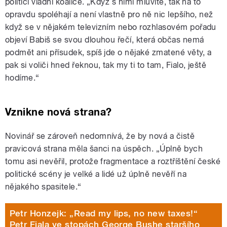
politici vládní koalice. „Když s nimi mluvíte, tak na to
opravdu spoléhají a není vlastně pro ně nic lepšího, než
když se v nějakém televizním nebo rozhlasovém pořadu
objeví Babiš se svou dlouhou řečí, která občas nemá
podmět ani přísudek, spíš jde o nějaké zmatené věty, a
pak si voliči hned řeknou, tak my ti to tam, Fialo, ještě
hodíme.“
Vznikne nová strana?
Novinář se zároveň nedomnívá, že by nová a čistě
pravicová strana měla šanci na úspěch. „Úplně bych
tomu asi nevěřil, protože fragmentace a roztříštění české
politické scény je velké a lidé už úplně nevěří na
nějakého spasitele.“
Petr Honzejk: „Read my lips, no new taxes!“
Petr Fiala ve stopách George Bushe staršího