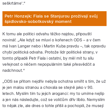
seškrtáme‘.“
Petr Honzejk: Fiala se Stanjurou prožívají svůj
špidlovsko-sobotkovský moment
K tomu ale politici odvahu těžko najdou, připouští
novinář. „Ale když se mluví o kořenech ODS – a v čem
má Ivan Langer nebo i Martin Kuba pravdu –, tak opravdu
chybí politická odvaha. Protože lídr politické strany, v
tomto případě Petr Fiala i ostatní, by měl mít tu sílu
veřejnost o něčem nepopulárním také přesvědčit a
nadchnout.“
„ODS se přitom nejdřív nebyla ochotna smířit s tím, že už
je jen malou stranou a chovala se stejně jako v 90.
letech. Myslím tím tu jejich aroganci: my to umíme nejlíp
a jen nás následujte, což se voličům dřív líbilo. Nemyslím
to nějak zle, ale dnes o tohle přišli a pochopili, že musejí