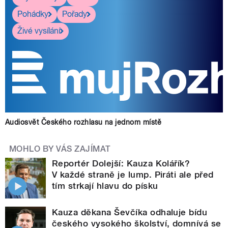
Pohádky
Pořady
Živé vysílání
Audiosvět Českého rozhlasu na jednom místě
MOHLO BY VÁS ZAJÍMAT
Reportér Dolejší: Kauza Kolářík?
V každé straně je lump. Piráti ale před
tím strkají hlavu do písku
Kauza děkana Ševčíka odhaluje bídu
českého vysokého školství, domnívá se