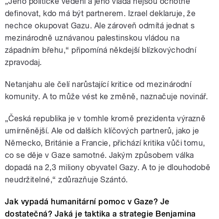
„Jeho politické vedení a jeho vláda nejsou ochotné
definovat, kdo má být partnerem. Izrael deklaruje, že
nechce okupovat Gazu. Ale zároveň odmítá jednat s
mezinárodně uznávanou palestinskou vládou na
západním břehu,“ připomíná někdejší blízkovýchodní
zpravodaj.
Netanjahu ale čelí narůstající kritice od mezinárodní
komunity. A to může vést ke změně, naznačuje novinář.
„Česká republika je v tomhle kromě prezidenta výrazně
umírněnější. Ale od dalších klíčových partnerů, jako je
Německo, Británie a Francie, přichází kritika vůči tomu,
co se děje v Gaze samotné. Jakým způsobem válka
dopadá na 2,3 miliony obyvatel Gazy. A to je dlouhodobě
neudržitelné,“ zdůrazňuje Szántó.
Jak vypadá humanitární pomoc v Gaze? Je
dostatečná? Jaká je taktika a strategie Benjamina