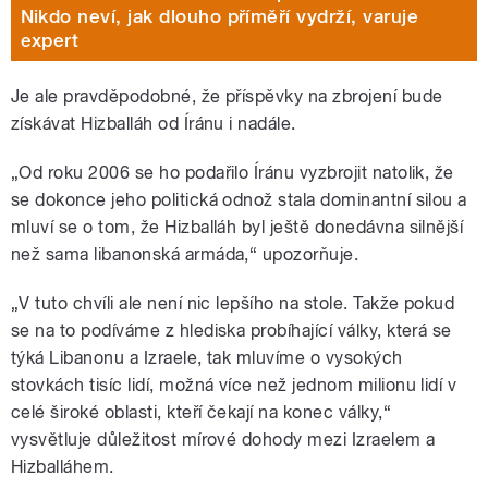
Nikdo neví, jak dlouho příměří vydrží, varuje
expert
Je ale pravděpodobné, že příspěvky na zbrojení bude
získávat Hizballáh od Íránu i nadále.
„Od roku 2006 se ho podařilo Íránu vyzbrojit natolik, že
se dokonce jeho politická odnož stala dominantní silou a
mluví se o tom, že Hizballáh byl ještě donedávna silnější
než sama libanonská armáda,“ upozorňuje.
„V tuto chvíli ale není nic lepšího na stole. Takže pokud
se na to podíváme z hlediska probíhající války, která se
týká Libanonu a Izraele, tak mluvíme o vysokých
stovkách tisíc lidí, možná více než jednom milionu lidí v
celé široké oblasti, kteří čekají na konec války,“
vysvětluje důležitost mírové dohody mezi Izraelem a
Hizballáhem.