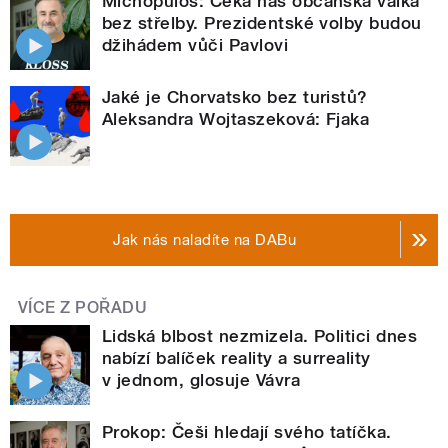
Michopulos: Čeká nás občanská válka
bez střelby. Prezidentské volby budou
džihádem vůči Pavlovi
Jaké je Chorvatsko bez turistů?
Aleksandra Wojtaszeková: Fjaka
Jak nás naladíte na DABu
VÍCE Z POŘADU
Lidská blbost nezmizela. Politici dnes
nabízí balíček reality a surreality
v jednom, glosuje Vávra
Prokop: Češi hledají svého tatíčka.