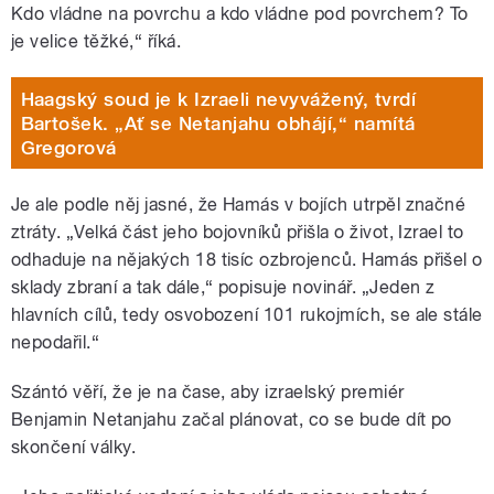
Kdo vládne na povrchu a kdo vládne pod povrchem? To
je velice těžké,“ říká.
Haagský soud je k Izraeli nevyvážený, tvrdí
Bartošek. „Ať se Netanjahu obhájí,“ namítá
Gregorová
Je ale podle něj jasné, že Hamás v bojích utrpěl značné
ztráty. „Velká část jeho bojovníků přišla o život, Izrael to
odhaduje na nějakých 18 tisíc ozbrojenců. Hamás přišel o
sklady zbraní a tak dále,“ popisuje novinář. „Jeden z
hlavních cílů, tedy osvobození 101 rukojmích, se ale stále
nepodařil.“
Szántó
věří, že je na čase, aby izraelský premiér
Benjamin Netanjahu začal plánovat, co se bude dít po
skončení války.