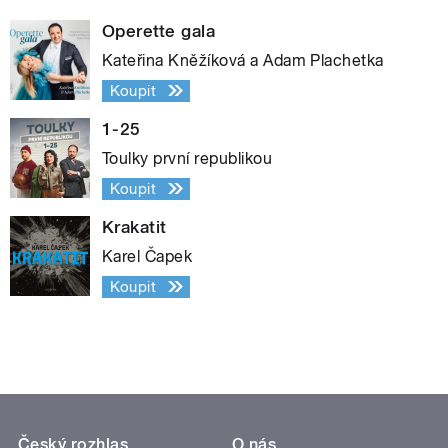
Operette gala
Kateřina Kněžíková a Adam Plachetka
Koupit
1-25
Toulky první republikou
Koupit
Krakatit
Karel Čapek
Koupit
Český rozhlas
O nás