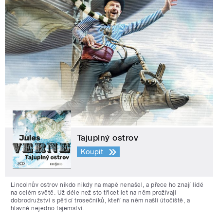
Tajuplný ostrov
Koupit
Lincolnův ostrov nikdo nikdy na mapě nenašel, a přece ho znají lidé
na celém světě. Už déle než sto třicet let na něm prožívají
dobrodružství s pěticí trosečníků, kteří na něm našli útočiště, a
hlavně nejedno tajemství.