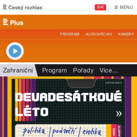
Přejít k hlavnímu obsahu
MENU
ŽIVĚ
PROGRAM
AUDIOARCHIV
KAMERY
Zahraniční
Program
Pořady
Více
…