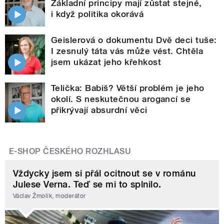
Základní principy mají zůstat stejné,
i když politika okorává
Geislerová o dokumentu Dvě deci tuše:
I zesnulý táta vás může vést. Chtěla
jsem ukázat jeho křehkost
Telička: Babiš? Větší problém je jeho
okolí. S neskutečnou arogancí se
přikrývají absurdní věci
E-SHOP ČESKÉHO ROZHLASU
Vždycky jsem si přál ocitnout se v románu
Julese Verna. Teď se mi to splnilo.
Václav Žmolík, moderátor