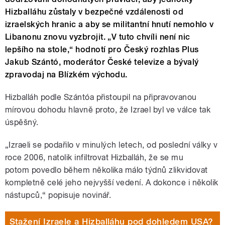
Hizballáhu zůstaly v bezpečné vzdálenosti od
izraelských hranic a aby se militantní hnutí nemohlo v
Libanonu znovu vyzbrojit. „V tuto chvíli není nic
lepšího na stole,“ hodnotí pro Český rozhlas Plus
Jakub Szántó, moderátor České televize a bývalý
zpravodaj na Blízkém východu.
Hizballáh podle
Szántóa
přistoupil na připravovanou
mírovou dohodu hlavně proto, že Izrael byl ve válce tak
úspěšný.
„Izraeli se podařilo v minulých letech, od poslední války v
roce 2006, natolik infiltrovat Hizballáh, že se mu
potom povedlo během několika málo týdnů zlikvidovat
kompletně celé jeho nejvyšší vedení. A dokonce i několik
nástupců,“ popisuje novinář.
Stažení Izraele a Hizballáhu pod dohledem USA?