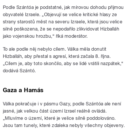
Podle
Szántóa
je podstatné, jak mírovou dohodu přijmou
obyvatelé Izraele. „Objevují se velice kritické hlasy ze
strany starostů měst na severu Izraele, která jsou velice
silně poškozena, že se nepodařilo zlikvidovat Hizballáh
jako vojenskou hrozbu,“ říká moderátor.
To ale podle něj nebylo cílem. Válka měla donutit
Hizballáh, aby přestal s agresí, která začala 8. října.
„Cílem je, aby toto skončilo, aby se lidé vrátili nazpátek,“
dodává Szántó.
Gaza a Hamás
Válka pokračuje i v pásmu Gazy, podle
Szántóa
ale není
jasné, jak velkou část území Izrael reálně ovládá.
„Mluvíme o území, které je velice silně poddolováno.
Jsou tam tunely, které zdaleka nebyly všechny objeveny.