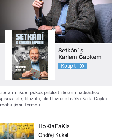
Setkání s
Karlem Čapkem
Koupit
Literární fikce, pokus přiblížit literární nadsázkou
spisovatele, filozofa, ale hlavně člověka Karla Čapka
trochu jinou formou.
HoKlaFaKla
Ondřej Kukal