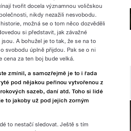
ačínají tvořit docela významnou voličskou
společnosti, nikdy nezažili nesvobodu.
 z historie, možná se o tom něco dozvěděli
dovedou si představit, jak závažné
jsou. A bohužel je to tak, že se na to
é o svobodu úplně přijdou. Pak se o ni
e cena za ten boj bude velká.
ste zmínil, a samozřejmě je to i řada
kryté pod nějakou peřinou vytvořenou z
úrokových sazeb, daní atd. Toho si lidé
e je to jakoby už pod jejich zorným
idé to nestačí sledovat. Ještě s tím