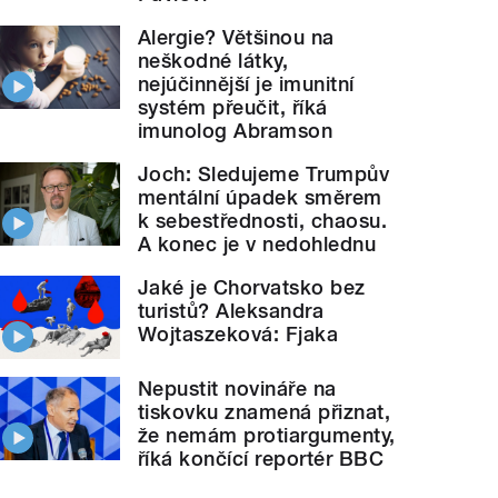
Alergie? Většinou na
neškodné látky,
nejúčinnější je imunitní
systém přeučit, říká
imunolog Abramson
Joch: Sledujeme Trumpův
mentální úpadek směrem
k sebestřednosti, chaosu.
A konec je v nedohlednu
Jaké je Chorvatsko bez
turistů? Aleksandra
Wojtaszeková: Fjaka
Nepustit novináře na
tiskovku znamená přiznat,
že nemám protiargumenty,
říká končící reportér BBC