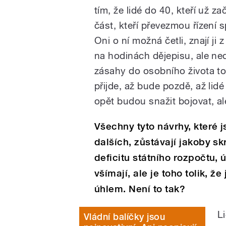
tím, že lidé do 40, kteří už z
část, kteří převezmou řízení 
Oni o ní možná četli, znají ji
na hodinách dějepisu, ale ne
zásahy do osobního života to 
přijde, až bude pozdě, až lid
opět budou snažit bojovat, al
Všechny tyto návrhy, které j
dalších, zůstávají jakoby s
deficitu státního rozpočtu, 
všímají, ale je toho tolik, ž
úhlem. Není to tak?
L
Vládní balíčky jsou