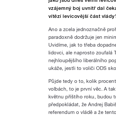
jako jsou dnes velmi levicoví
vzájemný boj uvnitř dal čeka
vítězí levicovější část vlády
Ano a zcela jednoznačně prohr
paradoxně dodržuje jen minim
Uvidíme, jak to třeba dopadn
lidovci, ale naprosto zoufal
nejhloupějšího liberálního p
ukáže, jestli to voliči ODS s
Půjde tedy o to, kolik procen
volbách, to je první věc. A ta
květnu příštího roku, budou t
předpokládat, že Andrej Babiš
referendum o vládě a že tento