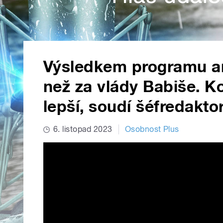
Výsledkem programu an
než za vlády Babiše. K
lepší, soudí šéfredakt
6. listopad 2023
Osobnost Plus