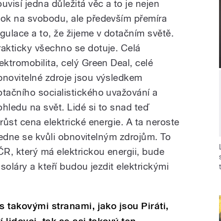
ouvisí jedna důležitá věc a to je nejen
tok na svobodu, ale především přemíra
egulace a to, že žijeme v dotačním světě.
rakticky všechno se dotuje. Celá
lektromobilita, celý Green Deal, celé
bnovitelné zdroje jsou výsledkem
otačního socialistického uvažování a
ohledu na svět. Lidé si to snad teď
ůst cena elektrické energie. A ta neroste
zvedne se kvůli obnovitelným zdrojům. To
R, který má elektrickou energii, bude
 soláry a kteří budou jezdit elektrickými
s takovými stranami, jako jsou Piráti,