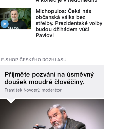
Michopulos: Čeká nás
občanská válka bez
střelby. Prezidentské volby
budou džihádem vůči
Pavlovi
E-SHOP ČESKÉHO ROZHLASU
Přijměte pozvání na úsměvný
doušek moudré člověčiny.
František Novotný, moderátor