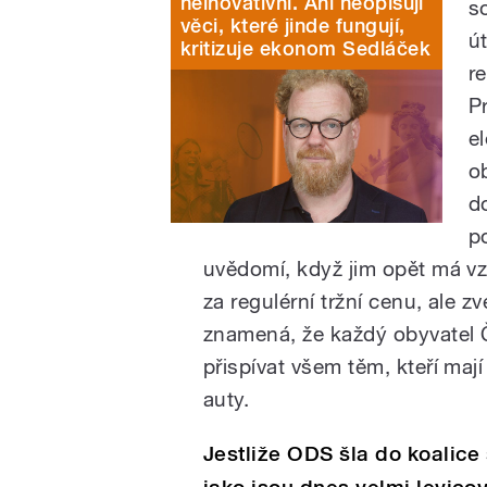
neinovativní. Ani neopisují
s
věci, které jinde fungují,
ú
kritizuje ekonom Sedláček
r
P
e
o
d
p
uvědomí, když jim opět má vzr
za regulérní tržní cenu, ale 
znamená, že každý obyvatel Č
přispívat všem těm, kteří mají
auty.
Jestliže ODS šla do koalice 