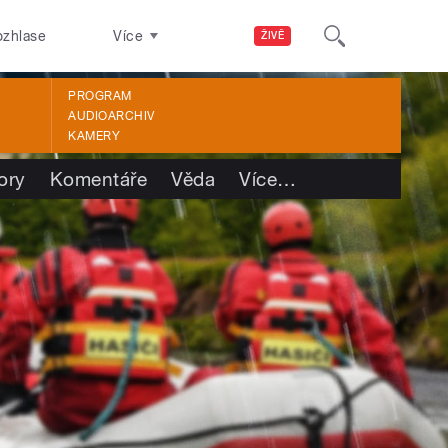
ozhlase
Více
ŽIVĚ
PROGRAM
AUDIOARCHIV
KAMERY
ory
Komentáře
Věda
Více
…