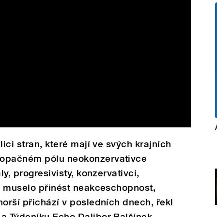
lici stran, které mají ve svých krajních
 opačném pólu neokonzervativce
ly, progresivisty, konzervativci,
y, muselo přinést neakceschopnost,
horší přichází v posledních dnech, řekl
 a Týdeníku Echo Dalibor Balšínek,