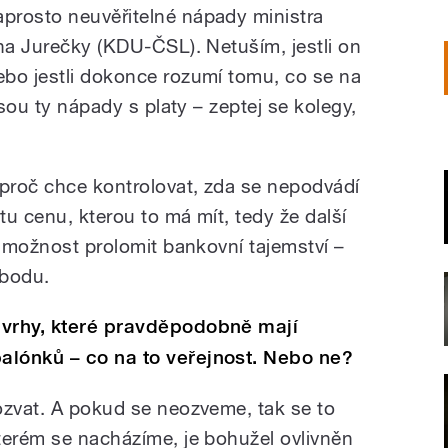
aprosto neuvěřitelné nápady ministra
ana Jurečky (KDU-ČSL). Netuším, jestli on
bo jestli dokonce rozumí tomu, co se na
jsou ty nápady s platy – zeptej se kolegy,
 proč chce kontrolovat, zda se nepodvádí
tu cenu, kterou to má mít, tedy že další
t možnost prolomit bankovní tajemství –
obodu.
ávrhy, které pravděpodobně mají
alónků – co na to veřejnost. Nebo ne?
ozvat. A pokud se neozveme, tak se to
terém se nacházíme, je bohužel ovlivněn