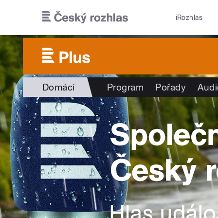
Přejít k hlavnímu obsahu
iRozhlas
Domácí
Program
Pořady
Audi