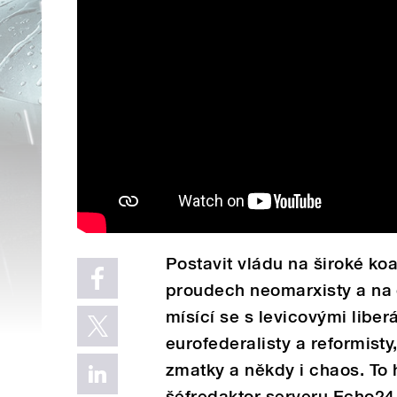
Postavit vládu na široké koa
proudech neomarxisty a na
mísící se s levicovými liberá
eurofederalisty a reformist
zmatky a někdy i chaos. To 
šéfredaktor serveru Echo24