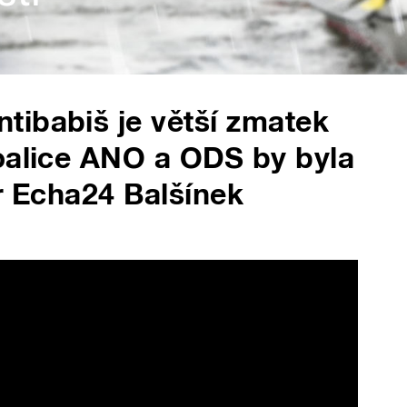
tibabiš je větší zmatek
oalice ANO a ODS by byla
or Echa24 Balšínek