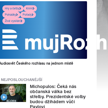
Hry a četby
Krimi
Pohádky
Pořady
Živé vysílání
Audiosvět Českého rozhlasu na jednom místě
NEJPOSLOUCHANĚJŠÍ
Michopulos: Čeká nás
občanská válka bez
střelby. Prezidentské volby
budou džihádem vůči
Pavlovi