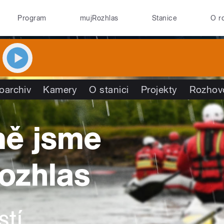
Program
mujRozhlas
Stanice
O r
oarchiv
Kamery
O stanici
Projekty
Rozhov