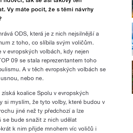
 lidovci, tak se asi takový ten
t. Vy máte pocit, že s těmi návrhy
?
ává ODS, která je z nich nejsilnější a
um z toho, co slíbila svým voličům.
e v evropských volbách, kdy nejen
á TOP 09 se stala reprezentantem toho
opulismu. A v těch evropských volbách se
kousnou, nebo ne.
t získá koalice Spolu v evropských
ky si myslím, že tyto volby, které budou v
rochu jiné než ty předchozí a lze
 se bude snažit z nich udělat
krát k nim přijde mnohem víc voličů i