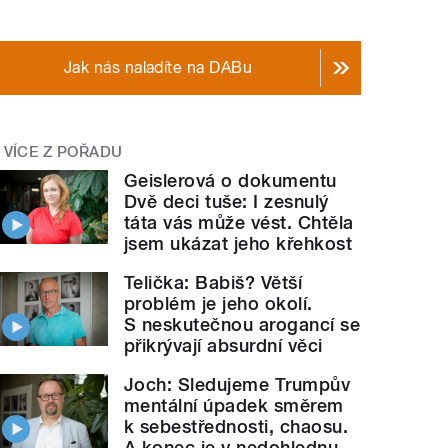
Jak nás naladíte na DABu
VÍCE Z POŘADU
Geislerová o dokumentu
Dvě deci tuše: I zesnulý
táta vás může vést. Chtěla
jsem ukázat jeho křehkost
Telička: Babiš? Větší
problém je jeho okolí.
S neskutečnou arogancí se
přikrývají absurdní věci
Joch: Sledujeme Trumpův
mentální úpadek směrem
k sebestřednosti, chaosu.
A konec je v nedohlednu