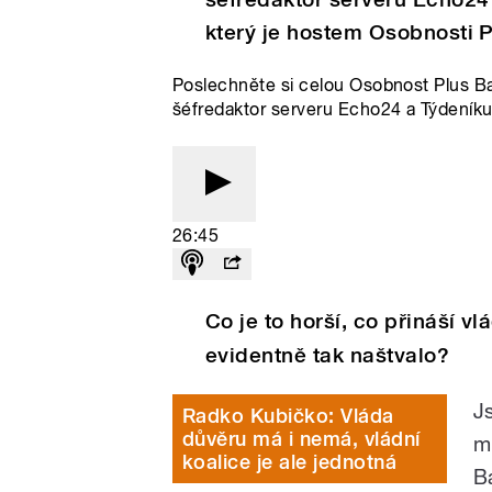
který je hostem Osobnosti P
Poslechněte si celou Osobnost Plus Ba
šéfredaktor serveru Echo24 a Týdeník
26:45
Co je to horší, co přináší 
evidentně tak naštvalo?
J
Radko Kubičko: Vláda
důvěru má i nemá, vládní
m
koalice je ale jednotná
B