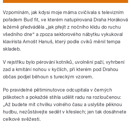
Vzpomínám, jak kdysi moje máma cvičívala s televizním
pořadem Buď fit, ve kterém natupírovaná Draha Horáková
ležérně předváděla „jak přejít z nočního klidu do ruchu
všedního dne“ a zpoza sektorového nábytku vykukoval
klavírista Arnošt Hanuš, který podle cviků měnil tempa
skladeb.
V rejstříku bylo pérování kotníků, uvolnění paží, vyhrbení
zad a kmitání nohou v kyčlích, při kterém pod Drahou
občas podjel běhoun s tureckým vzorem.
Po pravidelné pětiminutovce odcupitala v černých
piškotech a pokaždé stihla udělit radu na rozloučenou:
„Až budete mít chvilku volného času a uslyšíte pěknou
hudbu, nezůstávejte sedět v křeslech; jen tak dosáhnete
celkové svěžesti.