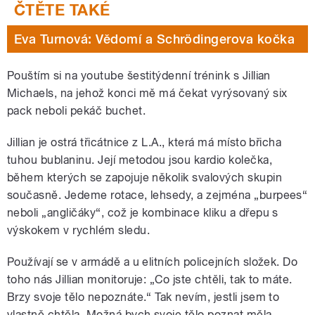
Eva Turnová: Vědomí a Schrödingerova kočka
Pouštím si na youtube šestitýdenní trénink s Jillian
Michaels, na jehož konci mě má čekat vyrýsovaný six
pack neboli pekáč buchet.
Jillian je ostrá třicátnice z L.A., která má místo břicha
tuhou bublaninu. Její metodou jsou kardio kolečka,
během kterých se zapojuje několik svalových skupin
současně. Jedeme rotace, lehsedy, a zejména „burpees“
neboli „angličáky“, což je kombinace kliku a dřepu s
výskokem v rychlém sledu.
Používají se v armádě a u elitních policejních složek. Do
toho nás Jillian monitoruje: „Co jste chtěli, tak to máte.
Brzy svoje tělo nepoznáte.“ Tak nevím, jestli jsem to
vlastně chtěla. Možná bych svoje tělo poznat měla.