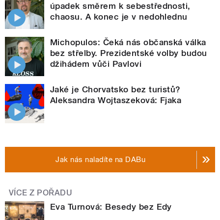
úpadek směrem k sebestřednosti,
chaosu. A konec je v nedohlednu
Michopulos: Čeká nás občanská válka
bez střelby. Prezidentské volby budou
džihádem vůči Pavlovi
Jaké je Chorvatsko bez turistů?
Aleksandra Wojtaszeková: Fjaka
Jak nás naladíte na DABu
VÍCE Z POŘADU
Eva Turnová: Besedy bez Edy