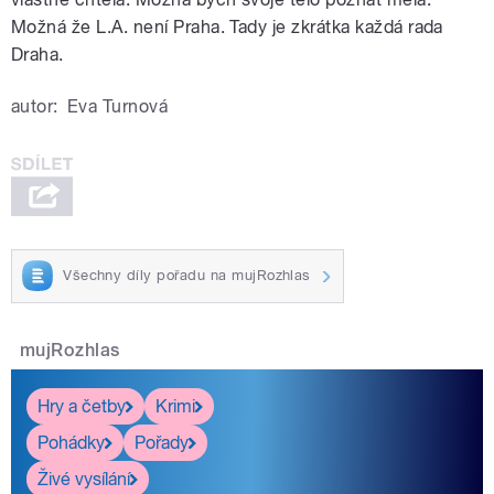
Možná že L.A. není Praha. Tady je zkrátka každá rada
Draha.
autor:
Eva Turnová
Všechny díly pořadu na mujRozhlas
mujRozhlas
Hry a četby
Krimi
Pohádky
Pořady
Živé vysílání