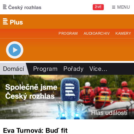
Přejít k hlavnímu obsahu
MENU
ŽIVĚ
PROGRAM
AUDIOARCHIV
KAMERY
Domácí
Program
Pořady
Více
…
Eva Turnová: Buď fit