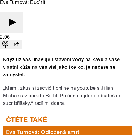
Eva Turnová: Buď fit
2:06
Když už vás unavuje i stavění vody na kávu a vaše
vlastní kůže na vás visí jako ixelko, je načase se
zamyslet.
„Mami, zkus si zacvičit online na youtube s Jillian
Michaels v pořadu Be fit. Po šesti tejdnech budeš mít
supr břišáky,“ radí mi dcera.
Eva Turnová: Odložená smrt