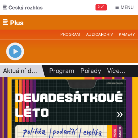
Přejít k hlavnímu obsahu
MENU
ŽIVĚ
PROGRAM
AUDIOARCHIV
KAMERY
Aktuální dění
Program
Pořady
Více
…