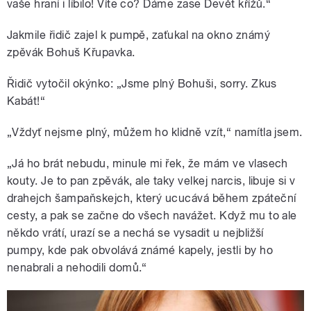
vaše hraní i líbilo! Víte co? Dáme zase Devět křížů.“
Jakmile řidič zajel k pumpě, zaťukal na okno známý
zpěvák Bohuš Křupavka.
Řidič vytočil okýnko: „Jsme plný Bohuši, sorry. Zkus
Kabát!“
„Vždyť nejsme plný, můžem ho klidně vzít,“ namítla jsem.
„Já ho brát nebudu, minule mi řek, že mám ve vlasech
kouty. Je to pan zpěvák, ale taky velkej narcis, libuje si v
drahejch šampaňskejch, který ucucává během zpáteční
cesty, a pak se začne do všech navážet. Když mu to ale
někdo vrátí, urazí se a nechá se vysadit u nejbližší
pumpy, kde pak obvolává známé kapely, jestli by ho
nenabrali a nehodili domů.“