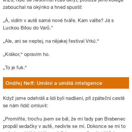
zabouchal na okýnko a hned spustil:
„Á, vidím v autě samé nové tváře. Kam valíte? Já s
Luckou Bílou do Varů.”
„Ale, ani se neptej, na nějakej festival Vrkú.“
„Krákor,“ opravím ho.
„To je fuk.“
Ondřej Neff: Umění a umělá inteligence
Když jsme odehráli a lidi byli nadšení, při zpáteční cestě
se nám řidič omluvil:
„Promiňte, trochu jsem se bál, že mi tady pan Brabenec
propálí sedačky v autě, nedivte se mi. Dokonce se mi to