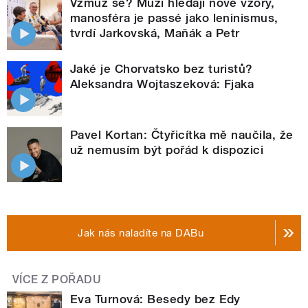
Vzmuž se? Muži hledají nové vzory,
manosféra je passé jako leninismus,
tvrdí Jarkovská, Maňák a Petr
Jaké je Chorvatsko bez turistů?
Aleksandra Wojtaszeková: Fjaka
Pavel Kortan: Čtyřicítka mě naučila, že
už nemusím být pořád k dispozici
Jak nás naladíte na DABu
VÍCE Z POŘADU
Eva Turnová: Besedy bez Edy