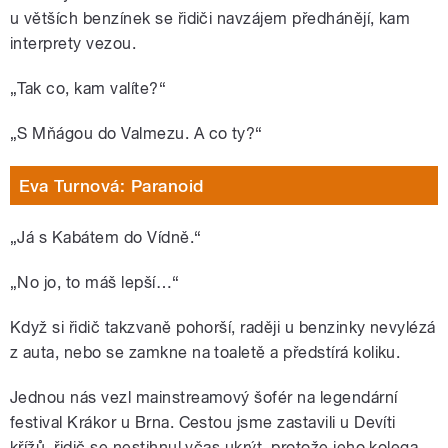
u větších benzínek se řidiči navzájem předhánějí, kam
interprety vezou.
„Tak co, kam valíte?“
„S Mňágou do Valmezu. A co ty?“
Eva Turnová: Paranoid
„Já s Kabátem do Vídně.“
„No jo, to máš lepší…“
Když si řidič takzvaně pohorší, raději u benzinky nevylézá
z auta, nebo se zamkne na toaletě a předstírá koliku.
Jednou nás vezl mainstreamový šofér na legendární
festival Krákor u Brna. Cestou jsme zastavili u Devíti
křížů, řidič se nestihnul včas ukrýt, protože jeho kolega