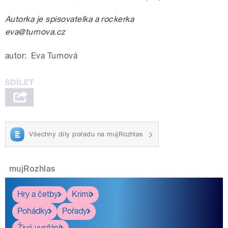
Autorka je spisovatelka a rockerka
eva@turnova.cz
autor:
Eva Turnová
Všechny díly pořadu na mujRozhlas
mujRozhlas
Hry a četby
Krimi
Pohádky
Pořady
Živé vysílání