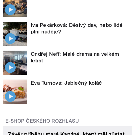
Iva Pekárková: Děsivý dav, nebo lidé
plní naděje?
Ondřej Neff: Malé drama na velkém
letišti
Eva Turnová: Jablečný koláč
E-SHOP ČESKÉHO ROZHLASU
Závěr příběhu staré Karviné, který měl zůstat