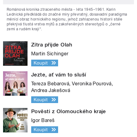
Románová kronika ztraceného města - léta 1945–1961. Karin
Lednická předkládá do značné míry převratný, dosavadní paradigma
měnící obraz hornického regionu, jehož zahlazenou historii stále
překrývá tlustá vrstva mýtů a zakořeněných stereotypů o „černé
zemi a rudém kraji“.
Zítra přijde Olah
Martin Sichinger
Koupit
Jezte, ať vám to sluší
Tereza Bebarová, Veronika Pourová,
Andrea Jakešová
Koupit
Pověsti z Olomouckého kraje
Igor Bareš
Koupit