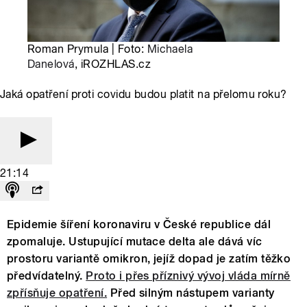
Roman Prymula | Foto:
Michaela
Danelová
, iROZHLAS.cz
Jaká opatření proti covidu budou platit na přelomu roku?
21:14
Epidemie šíření koronaviru v České republice dál
zpomaluje. Ustupující mutace delta ale dává víc
prostoru variantě omikron, jejíž dopad je zatím těžko
předvídatelný.
Proto i přes příznivý vývoj vláda mírně
zpřísňuje opatření.
Před silným nástupem varianty