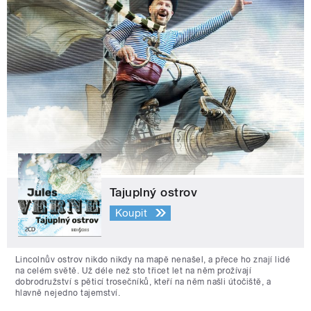
Tajuplný ostrov
Koupit
Lincolnův ostrov nikdo nikdy na mapě nenašel, a přece ho znají lidé
na celém světě. Už déle než sto třicet let na něm prožívají
dobrodružství s pěticí trosečníků, kteří na něm našli útočiště, a
hlavně nejedno tajemství.