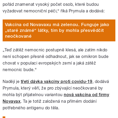
pořád znamenat vysoký počet osob, které budou
vyžadovat nemocniční péči,“ říká Prymula a dodává:
Vakcína od Novavaxu má zelenou. Funguje jako
„staré známé“ látky, tím by mohla přesvědčit
neočkované
„Teď zátěž nemocnic postupně klesá, ale zatím nikdo
není schopen přesně odhadnout, jak se omikron bude
chovat v populaci evropských zemí a jaká zátěž
nemocnic bude.“
Nadějí je
třetí dávka vakcíny proti covidu-19
, dodává
Prymula, který věří, že pro zbývající neočkované by
mohla být přijatelnou variantou
nová vakcína od firmy
Novavax
. Ta je totiž založená na přímém dodání
potřebného antigenu do těla.