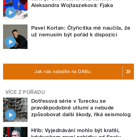
Aleksandra Wojtaszeková: Fjaka
Pavel Kortan: Čtyřicítka mě naučila, že
už nemusím být pořád k dispozici
Jak nás naladíte na DABu
VÍCE Z POŘADU
Dotřesová série v Turecku se
pravděpodobně utlumí a nebude
způsobovat další škody, říká seismolog
Hřib: Vyjednávání mohlo být kratší,