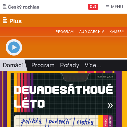
Přejít k hlavnímu obsahu
MENU
ŽIVĚ
PROGRAM
AUDIOARCHIV
KAMERY
Domácí
Program
Pořady
Více
…