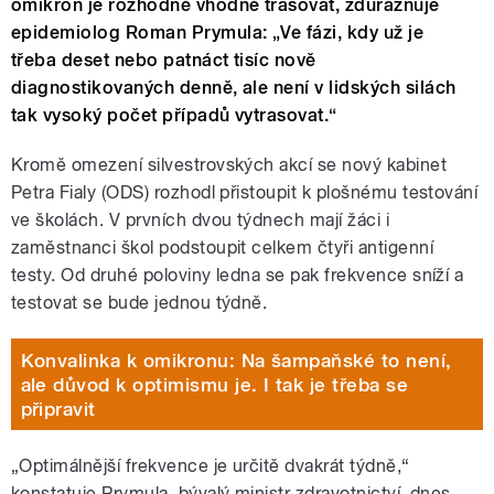
omikron je rozhodně vhodné trasovat, zdůrazňuje
epidemiolog Roman Prymula: „Ve fázi, kdy už je
třeba deset nebo patnáct tisíc nově
diagnostikovaných denně, ale není v lidských silách
tak vysoký počet případů vytrasovat.“
Kromě omezení silvestrovských akcí se nový kabinet
Petra Fialy (ODS) rozhodl přistoupit k plošnému testování
ve školách. V prvních dvou týdnech mají žáci i
zaměstnanci škol podstoupit celkem čtyři antigenní
testy. Od druhé poloviny ledna se pak frekvence sníží a
testovat se bude jednou týdně.
Konvalinka k omikronu: Na šampaňské to není,
ale důvod k optimismu je. I tak je třeba se
připravit
„Optimálnější frekvence je určitě dvakrát týdně,“
konstatuje Prymula, bývalý ministr zdravotnictví, dnes