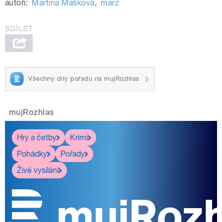
autoři:
Martina Mašková
,
marz
Všechny díly pořadu na mujRozhlas
mujRozhlas
Hry a četby
Krimi
Pohádky
Pořady
Živé vysílání