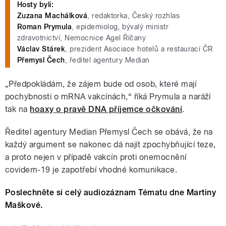
Hosty byli:
Zuzana Machálková
, redaktorka, Český rozhlas
Roman Prymula
, epidemiolog, bývalý ministr
zdravotnictví, Nemocnice Agel Říčany
Václav Stárek
, prezident Asociace hotelů a restaurací ČR
Přemysl Čech
, ředitel agentury Median
„Předpokládám, že zájem bude od osob, které mají
pochybnosti o mRNA vakcínách,“ říká Prymula a naráží
tak na
hoaxy o pravě DNA příjemce očkování
.
Ředitel agentury Median Přemysl Čech se obává, že na
každý argument se nakonec dá najít zpochybňující teze,
a proto nejen v případě vakcín proti onemocnění
covidem-19 je zapotřebí vhodné komunikace.
Poslechněte si celý audiozáznam Tématu dne Martiny
Maškové.