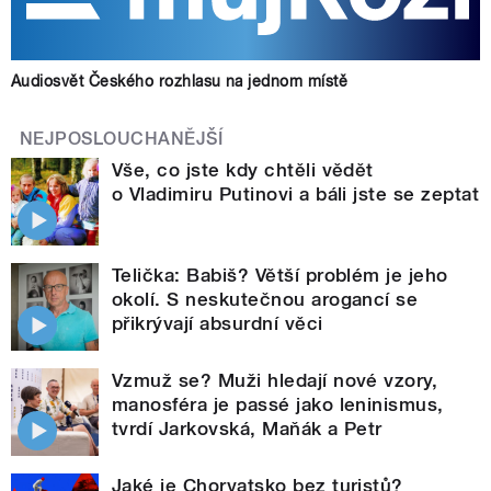
Audiosvět Českého rozhlasu na jednom místě
NEJPOSLOUCHANĚJŠÍ
Vše, co jste kdy chtěli vědět
o Vladimiru Putinovi a báli jste se zeptat
Telička: Babiš? Větší problém je jeho
okolí. S neskutečnou arogancí se
přikrývají absurdní věci
Vzmuž se? Muži hledají nové vzory,
manosféra je passé jako leninismus,
tvrdí Jarkovská, Maňák a Petr
Jaké je Chorvatsko bez turistů?