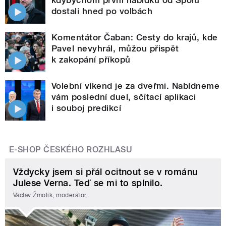
kdybychom první nabídku od Spolu
dostali hned po volbách
Komentátor Čaban: Cesty do krajů, kde
Pavel nevyhrál, můžou přispět
k zakopání příkopů
Volební víkend je za dveřmi. Nabídneme
vám poslední duel, sčítací aplikaci
i souboj predikcí
E-SHOP ČESKÉHO ROZHLASU
Vždycky jsem si přál ocitnout se v románu
Julese Verna. Teď se mi to splnilo.
Václav Žmolík, moderátor