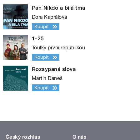
Pan Nikdo a bílá tma
Dora Kaprálová
Koupit
1-25
Toulky první republikou
Koupit
Rozsypaná slova
Martin Daneš
Koupit
Český rozhlas
O nás