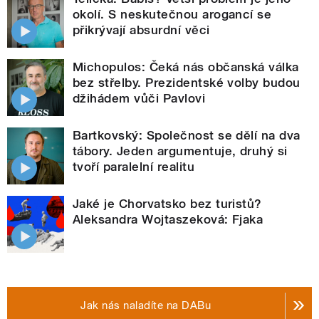
okolí. S neskutečnou arogancí se
přikrývají absurdní věci
Michopulos: Čeká nás občanská válka
bez střelby. Prezidentské volby budou
džihádem vůči Pavlovi
Bartkovský: Společnost se dělí na dva
tábory. Jeden argumentuje, druhý si
tvoří paralelní realitu
Jaké je Chorvatsko bez turistů?
Aleksandra Wojtaszeková: Fjaka
Jak nás naladíte na DABu