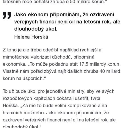
letošním roce bohatší zhruba o 50 miliard korun.“
Jako ekonom připomínám, že ozdravení
veřejných financí není cíl na letošní rok, ale
dlouhodobý úkol.
Helena Horská
Z toho je ale třeba odečíst například rychlejší a
mimořádnou valorizaci důchodů, připomíná
ekonomka.
„To může pokladnu stát 17,5 miliardy korun.
Vlastně nám pořád zbývá najít dalších zhruba 40 miliard
korun na úsporách.“
To už bude úkol pro jednotlivé ministry, aby ve svých
rozpočtových kapitolách dokázali ušetřit, tvrdí
Horská.
„Za mě to bude velmi komplikované a na
hranicích možného. Jako ekonom připomínám, že
ozdravení veřejných financí není cíl na letošní rok, ale
dlouhodobý úkol.“