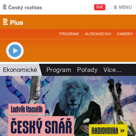
Přejít k hlavnímu obsahu
MENU
ŽIVĚ
PROGRAM
AUDIOARCHIV
KAMERY
Ekonomické
Program
Pořady
Více
…