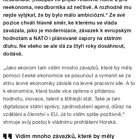
neekonoma, neodborníka až nečtivé. A rozhodně mu
nejde vytýkat, že by bylo málo ambiciózní.“ Ze své
pozice chválí hlavně směr, ke kterému se vláda
zavázala, jako je modernizace, závazek k evropským
hodnotám a NATO i plánované úspory na státním
dluhu. Ne všeho se ale dá za čtyři roky dosáhnout,
dodává.
„Jako ekonom tam vidím mnoho závazků, které by měly
pomoci české ekonomice se posunout a vymanit se ze
stínu levné ekonomiky závislé na levné pracovní síle. A to
k ekonomice, která bude více opřena o přidanou
hodnotu, inovace, talent a štíhlejší stát. Také je tam
digitalizace státní správy, zjednodušení agend, důraz na
vzdělání a členství v EU. Já to vidím spíše pozitivně,“
shrnuje svůj postoj k vládnímu prohlášení Horská.
Vidím mnoho závazků, které by měly