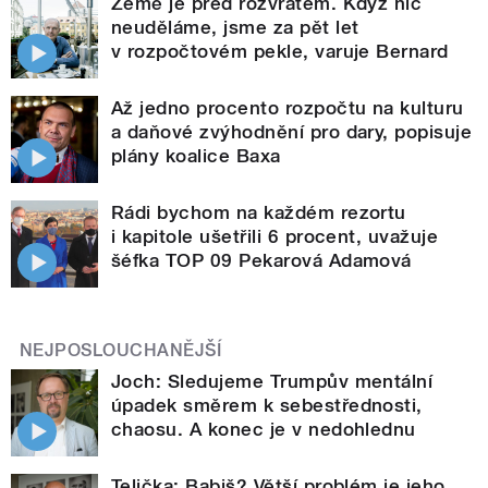
Země je před rozvratem. Když nic
neuděláme, jsme za pět let
v rozpočtovém pekle, varuje Bernard
Až jedno procento rozpočtu na kulturu
a daňové zvýhodnění pro dary, popisuje
plány koalice Baxa
Rádi bychom na každém rezortu
i kapitole ušetřili 6 procent, uvažuje
šéfka TOP 09 Pekarová Adamová
NEJPOSLOUCHANĚJŠÍ
Joch: Sledujeme Trumpův mentální
úpadek směrem k sebestřednosti,
chaosu. A konec je v nedohlednu
Telička: Babiš? Větší problém je jeho