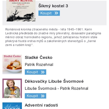
Šikmý kostel 3
Koupit
Románová kronika ztraceného města - léta 1945–1961. Karin
Lednická předkládá do značné míry převratný, dosavadní paradigma
měnící obraz hornického regionu, jehož zahlazenou historii stále
překrývá tlustá vrstva mýtů a zakořeněných stereotypů o „černé
zemi a rudém kraji“.
Sladké Česko
Patrik Rozehnal
Koupit
Děkovačky Libuše Švormové
Libuše Švormová - Patrik Rozehnal
Koupit
Adventní radosti