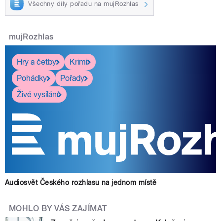
Všechny díly pořadu na mujRozhlas
mujRozhlas
Hry a četby
Krimi
Pohádky
Pořady
Živé vysílání
Audiosvět Českého rozhlasu na jednom místě
MOHLO BY VÁS ZAJÍMAT