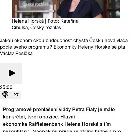
Helena Horská | Foto: Kateřina
Cibulka, Český rozhlas
Jakou ekonomickou budoucnost chystá Česku nová vláda
podle svého programu? Ekonomky Heleny Horské se ptá
Václav Pešička
25:00
Programové prohlášení vlády Petra Fialy je málo
konkrétní, tvrdí opozice. Hlavní
ekonomka Raiffeisenbank Helena Horská s tím
nesouhlasí: „Naopak mi přijde relativně hutné a pro