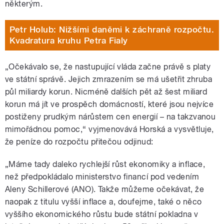
některým.
Petr Holub: Nižšími daněmi k záchraně rozpočtu.
Kvadratura kruhu Petra Fialy
„Očekávalo se, že nastupující vláda začne právě s platy
ve státní správě. Jejich zmrazením se má ušetřit zhruba
půl miliardy korun. Nicméně dalších pět až šest miliard
korun má jít ve prospěch domácností, které jsou nejvíce
postiženy prudkým nárůstem cen energií – na takzvanou
mimořádnou pomoc,“ vyjmenovává Horská a vysvětluje,
že peníze do rozpočtu přitečou odjinud:
„Máme tady daleko rychlejší růst ekonomiky a inflace,
než předpokládalo ministerstvo financí pod vedením
Aleny Schillerové (ANO)
. Takže můžeme očekávat, že
naopak z titulu vyšší inflace a, doufejme, také o něco
vyššího ekonomického růstu bude státní pokladna v