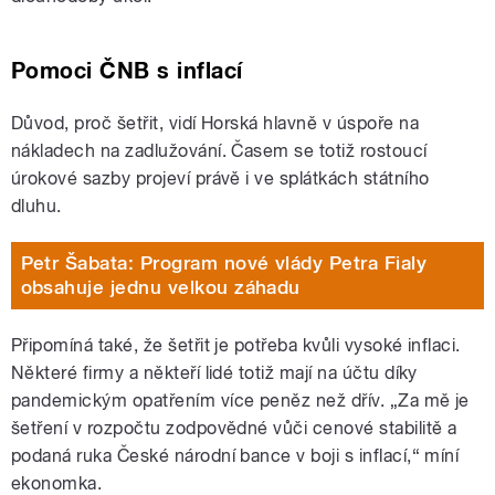
Pomoci ČNB s inflací
Důvod, proč šetřit, vidí Horská hlavně v úspoře na
nákladech na zadlužování. Časem se totiž rostoucí
úrokové sazby projeví právě i ve splátkách státního
dluhu.
Petr Šabata: Program nové vlády Petra Fialy
obsahuje jednu velkou záhadu
Připomíná také, že šetřit je potřeba kvůli vysoké inflaci.
Některé firmy a někteří lidé totiž mají na účtu díky
pandemickým opatřením více peněz než dřív. „Za mě je
šetření v rozpočtu zodpovědné vůči cenové stabilitě a
podaná ruka České národní bance v boji s inflací,“ míní
ekonomka.