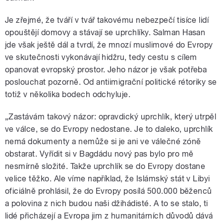
Je zřejmé, že tváří v tvář takovému nebezpečí tisíce lidí
opouštějí domovy a stávají se uprchlíky. Salman Hasan
jde však ještě dál a tvrdí, že mnozí muslimové do Evropy
ve skutečnosti vykonávají hidžru, tedy cestu s cílem
opanovat evropský prostor. Jeho názor je však potřeba
poslouchat pozorně. Od antiimigrační politické rétoriky se
totiž v několika bodech odchyluje.
„Zastávám takový názor: opravdický uprchlík, který utrpěl
ve válce, se do Evropy nedostane. Je to daleko, uprchlík
nemá dokumenty a nemůže si je ani ve válečné zóně
obstarat. Vyřídit si v Bagdádu nový pas bylo pro mě
nesmírně složité. Takže uprchlík se do Evropy dostane
velice těžko. Ale víme například, že Islámský stát v Libyi
oficiálně prohlásil, že do Evropy posílá 500.000 běženců
a polovina z nich budou naši džihádisté. A to se stalo, ti
lidé přicházejí a Evropa jim z humanitárních důvodů dává