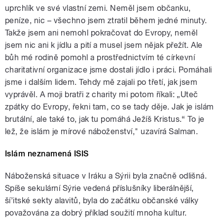
uprchlík ve své vlastní zemi. Neměl jsem občanku,
peníze, nic – všechno jsem ztratil během jedné minuty.
Takže jsem ani nemohl pokračovat do Evropy, neměl
jsem nic ani k jídlu a pití a musel jsem nějak přežít. Ale
bůh mé rodině pomohl a prostřednictvím té církevní
charitativní organizace jsme dostali jídlo i práci. Pomáhali
jsme i dalším lidem. Tehdy mě zajali po třetí, jak jsem
vyprávěl. A moji bratři z charity mi potom říkali: „Uteč
zpátky do Evropy, řekni tam, co se tady děje. Jak je islám
brutální, ale také to, jak tu pomáhá Ježíš Kristus.“ To je
lež, že islám je mírové náboženství," uzavírá Salman.
Islám neznamená ISIS
Náboženská situace v Iráku a Sýrii byla značně odlišná.
Spíše sekulární Sýrie vedená příslušníky liberálnější,
ší’itské sekty alavitů, byla do začátku občanské války
považována za dobrý příklad soužití mnoha kultur.