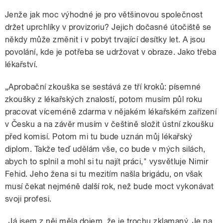
Jenže jak moc výhodné je pro většinovou společnost
držet uprchlíky v provizoriu? Jejich dočasné útočiště se
někdy může změnit i v pobyt trvající desítky let. A jsou
povolání, kde je potřeba se udržovat v obraze. Jako třeba
lékařství.
„Aprobační zkouška se sestává ze tří kroků: písemné
zkoušky z lékařských znalostí, potom musím půl roku
pracovat víceméně zdarma v nějakém lékařském zařízení
v Česku a na závěr musím v češtině složit ústní zkoušku
před komisí. Potom mi tu bude uznán můj lékařský
diplom. Takže teď udělám vše, co bude v mých silách,
abych to splnil a mohl si tu najít práci," vysvětluje Nimir
Fehid. Jeho žena si tu mezitím našla brigádu, on však
musí čekat nejméně další rok, než bude moct vykonávat
svoji profesi.
„Já jsem z něj měla dojem, že je trochu zklamaný. Je na