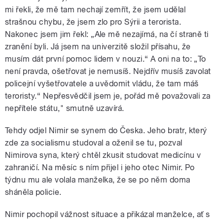
mi řekli, že mě tam nechají zemřít, že jsem udělal
strašnou chybu, že jsem zlo pro Sýrii a terorista.
Nakonec jsem jim řekl: „Ale mě nezajímá, na čí straně ti
zranění byli. Já jsem na univerzitě složil přísahu, že
musím dát první pomoc lidem v nouzi.“ A oni na to: „To
není pravda, ošetřovat je nemusíš. Nejdřív musíš zavolat
policejní vyšetřovatele a uvědomit vládu, že tam máš
teroristy.“ Nepřesvědčil jsem je, pořád mě považovali za
nepřítele státu," smutně uzavírá.
Tehdy odjel Nimir se synem do Česka. Jeho bratr, který
zde za socialismu studoval a oženil se tu, pozval
Nimirova syna, který chtěl zkusit studovat medicínu v
zahraničí. Na měsíc s ním přijel i jeho otec Nimir. Po
týdnu mu ale volala manželka, že se po něm doma
sháněla policie.
Nimir pochopil vážnost situace a přikázal manželce, ať s