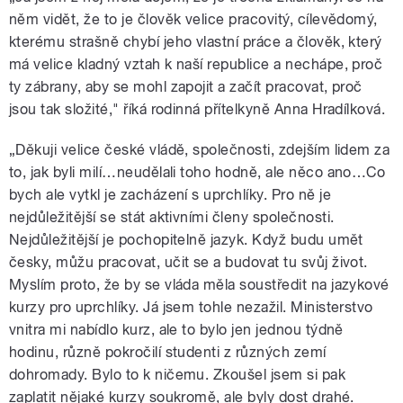
něm vidět, že to je člověk velice pracovitý, cílevědomý,
kterému strašně chybí jeho vlastní práce a člověk, který
má velice kladný vztah k naší republice a nechápe, proč
ty zábrany, aby se mohl zapojit a začít pracovat, proč
jsou tak složité," říká rodinná přítelkyně Anna Hradílková.
„Děkuji velice české vládě, společnosti, zdejším lidem za
to, jak byli milí…neudělali toho hodně, ale něco ano…Co
bych ale vytkl je zacházení s uprchlíky. Pro ně je
nejdůležitější se stát aktivními členy společnosti.
Nejdůležitější je pochopitelně jazyk. Když budu umět
česky, můžu pracovat, učit se a budovat tu svůj život.
Myslím proto, že by se vláda měla soustředit na jazykové
kurzy pro uprchlíky. Já jsem tohle nezažil. Ministerstvo
vnitra mi nabídlo kurz, ale to bylo jen jednou týdně
hodinu, různě pokročilí studenti z různých zemí
dohromady. Bylo to k ničemu. Zkoušel jsem si pak
zaplatit nějaké kurzy soukromě, ale byly dost drahé.