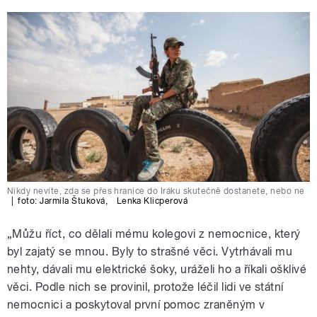
Nikdy nevíte, zda se přes hranice do Iráku skutečně dostanete, nebo ne
|
foto:
Jarmila Štuková
,
Lenka Klicperová
„Můžu říct, co dělali mému kolegovi z nemocnice, který
byl zajatý se mnou. Byly to strašné věci. Vytrhávali mu
nehty, dávali mu elektrické šoky, uráželi ho a říkali ošklivé
věci. Podle nich se provinil, protože léčil lidi ve státní
nemocnici a poskytoval první pomoc zraněným v