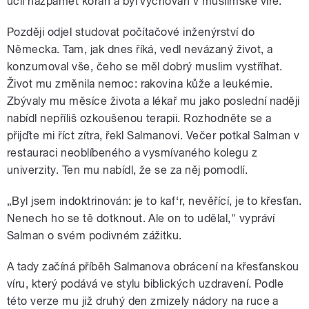
učil nazpaměť korán a byl vychován v muslimské víře.
Později odjel studovat počítačové inženýrství do
Německa. Tam, jak dnes říká, vedl nevázaný život, a
konzumoval vše, čeho se měl dobrý muslim vystříhat.
Život mu změnila nemoc: rakovina kůže a leukémie.
Zbývaly mu měsíce života a lékař mu jako poslední naději
nabídl nepříliš ozkoušenou terapii. Rozhodněte se a
přijďte mi říct zítra, řekl Salmanovi. Večer potkal Salman v
restauraci neoblíbeného a vysmívaného kolegu z
univerzity. Ten mu nabídl, že se za něj pomodlí.
„Byl jsem indoktrinován: je to kaf‘r, nevěřící, je to křesťan.
Nenech ho se tě dotknout. Ale on to udělal," vypráví
Salman o svém podivném zážitku.
A tady začíná příběh Salmanova obrácení na křesťanskou
víru, který podává ve stylu biblických uzdravení. Podle
této verze mu již druhý den zmizely nádory na ruce a