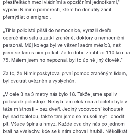
přestřelkách mezi vládními a opozičními jednotkami,"
vypráví Nimir o poměrech, které ho donutily začít
přemýšlet o emigraci.
„Tihle policisté přišli do nemocnice, vyrazili dveře
operačního sálu a zatkli zraněné, doktory a nemocniční
personál. Můj kolega byl ve vězení sedm měsíců, než
jsem se tam s ním potkal. Za tu dobu zhubl ze 110 kilo na
75. Málem jsem ho nepoznal, byl to úplně jiný člověk."
Za to, že Nimir poskytoval první pomoc zraněným lidem,
byl dvakrát uvězněn a vyslýchán.
„V cele 3 na 3 metry nás bylo 18. Takže jsme spali v
polosedě polostoje. Nebyla tam elektřina a toaleta byla v
téže místnosti – bez dveří. Jediný vodovodní kohoutek
byl nad toaletou, takže tam jsme se museli mýt i chodit
pít. Všude špína a hmyz. Každé dva dny nás po jednom
brali na výslechy, kde se k nám chovali hrubě. Několikrát