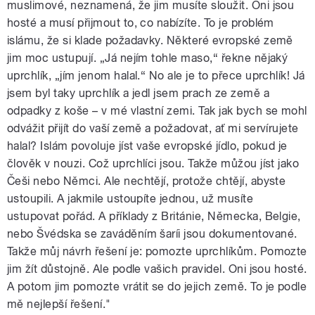
muslimové, neznamená, že jim musíte sloužit. Oni jsou
hosté a musí přijmout to, co nabízíte. To je problém
islámu, že si klade požadavky. Některé evropské země
jim moc ustupují. „Já nejím tohle maso,“ řekne nějaký
uprchlík, „jím jenom halal.“ No ale je to přece uprchlík! Já
jsem byl taky uprchlík a jedl jsem prach ze země a
odpadky z koše – v mé vlastní zemi. Tak jak bych se mohl
odvážit přijít do vaší země a požadovat, ať mi servírujete
halal? Islám povoluje jíst vaše evropské jídlo, pokud je
člověk v nouzi. Což uprchlíci jsou. Takže můžou jíst jako
Češi nebo Němci. Ale nechtějí, protože chtějí, abyste
ustoupili. A jakmile ustoupíte jednou, už musíte
ustupovat pořád. A příklady z Británie, Německa, Belgie,
nebo Švédska se zaváděním šaríi jsou dokumentované.
Takže můj návrh řešení je: pomozte uprchlíkům. Pomozte
jim žít důstojně. Ale podle vašich pravidel. Oni jsou hosté.
A potom jim pomozte vrátit se do jejich země. To je podle
mě nejlepší řešení."