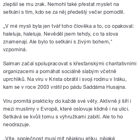
zlepšil se mu zrak. Nemohl také přestat myslet na
setkání s tím, kdo se za něj předešlý večer pomodlil.
„V mé mysli byla jen tvář toho člověka a to, co opakoval:
haleluja, haleluja. Nevěděl jsem tehdy, co ta slova
znamenají. Ale bylo to setkání s živým bohem,"
vzpomíná.
Salman začal spolupracovat s křesťanskými charitativními
organizacemi a pomáhat sociálně slabým včetně
uprchlíků. Na víru v Krista obrátil i svoji rodinu v Iráku,
kam se v roce 2003 vrátil po pádu Saddáma Husajna.
Víru promítá prakticky do každé své věty. Aktivně ji šíří i
mezi muslimy v Evropě, které oslovuje klidně i na ulici.
Setkává se kvůli tomu s výhružkami zabití. Ale to ho
neodrazuje.
„Víte, společnost musí mít nějakou etiku, nějaké