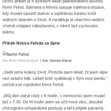
Druhý příběh je o syrském lékaři palestinského původu
Nimir Fehid. Salmana a Nimira spojuje naléhavá situace,
kdy museli opustit domov a zajištěnou kariéru kvůli
reálným obavám o život. A rozděluje je všechno ostatní,
včetně chápání náboženství, v němž byli vychováni:
islámu.
Příběh Nimira Fehida ze Sýrie
Pan Nimir Fehid ze Sýrie
|
foto:
Daniela Vrbová
„Vedli jsme krásný život. Protože jsem lékař, žil jsem lépe
než ostatní lidé. Lékaři totiž vydělávají v Sýrii více peněz,"
začíná své vyprávění Nimir Fehid.
„Můj den začal vždy v 6 hodin, v nemocnici jsem musel
být v 7.30. Do tří hodin jsem se učil nové věci, zkoušel
chirurgicko-ortopedické postupy a léčil přijaté pacienty.