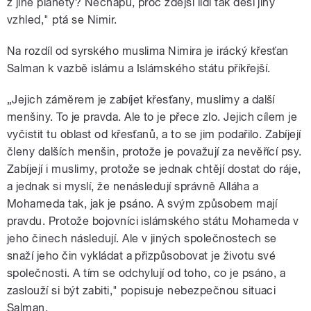
z jiné planety? Nechápu, proč zdejší lidi tak děsí jiný
vzhled," ptá se Nimir.
Na rozdíl od syrského muslima Nimira je irácký křesťan
Salman k vazbě islámu a Islámského státu příkřejší.
„Jejich záměrem je zabíjet křesťany, muslimy a další
menšiny. To je pravda. Ale to je přece zlo. Jejich cílem je
vyčistit tu oblast od křesťanů, a to se jim podařilo. Zabíjejí
členy dalších menšin, protože je považují za nevěřící psy.
Zabíjejí i muslimy, protože se jednak chtějí dostat do ráje,
a jednak si myslí, že nenásledují správně Alláha a
Mohameda tak, jak je psáno. A svým způsobem mají
pravdu. Protože bojovníci islámského státu Mohameda v
jeho činech následují. Ale v jiných společnostech se
snaží jeho čin vykládat a přizpůsobovat je životu své
společnosti. A tím se odchylují od toho, co je psáno, a
zaslouží si být zabiti," popisuje nebezpečnou situaci
Salman.