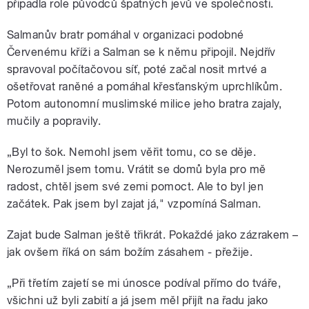
připadla role původců špatných jevů ve společnosti.
Salmanův bratr pomáhal v organizaci podobné
Červenému kříži a Salman se k němu připojil. Nejdřív
spravoval počítačovou síť, poté začal nosit mrtvé a
ošetřovat raněné a pomáhal křesťanským uprchlíkům.
Potom autonomní muslimské milice jeho bratra zajaly,
mučily a popravily.
„Byl to šok. Nemohl jsem věřit tomu, co se děje.
Nerozuměl jsem tomu. Vrátit se domů byla pro mě
radost, chtěl jsem své zemi pomoct. Ale to byl jen
začátek. Pak jsem byl zajat já," vzpomíná Salman.
Zajat bude Salman ještě třikrát. Pokaždé jako zázrakem –
jak ovšem říká on sám božím zásahem - přežije.
„Při třetím zajetí se mi únosce podíval přímo do tváře,
všichni už byli zabití a já jsem měl přijít na řadu jako