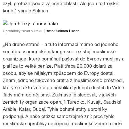
azyl, protože jsou z válečné oblasti. Ale jsou to trojské
koně," varuje Salman.
Uprchlický tábor v Iráku
|
foto:
Salman Hasan
„Na druhé straně – a tuto informaci máme od jednoho
senátora v americkém kongresu - existují muslimské
organizace, které pomáhají pašovat do Evropy muslimy a
platí za to velké peníze. Platí třeba 20.000 dolarů za
osobu, aby se nějakým způsobem do Evropy dostali.
Znám jednoho takového bratra z muslimského prostředí,
který se takto včera po několika týdnech dostal do Vídně.
Tady mám od něj sms. Zajímavé je sledovat, v jakých
zemích ty organizace operují: Turecko, Kuvajt, Saudská
Arábie, Katar, Dubaj. Tyhle bohaté státy uprchlíky
podporují. A naše otázka samozřejmě zní: proč tyhle
muslimské uprchlíky nepřijímají muslimské země a radši