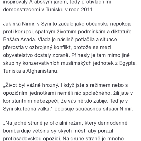
inspirovaly Arabským jarem, tedy protivládními
demonstracemi v Tunisku v roce 2011.
Jak říká Nimir, v Sýrii to začalo jako občanské nepokoje
proti korupci, špatným životním podmínkám a diktatuře
Bašára Asada. Vláda je násilně potlačila a situace
přerostla v ozbrojený konflikt, protože se mezi
obyvatelstvo dostaly zbraně. Přinesly je tam mimo jiné
skupiny konzervativních muslimských jednotek z Egypta,
Tuniska a Afghánistánu.
„Život byl vážně hrozný. I když jste s režimem nebo s
opozičními jednotkami neměli nic společného, žili jste v
konstantním nebezpečí, že vás někdo zabije. Teď je v
Sýrii skutečná válka," popisuje současnou situaci Nimir.
„Na jedné straně je oficiální režim, který dennodenně
bombarduje většinu syrských měst, aby porazil
protiasadovskou opozici. Na druhé straně je mnoho