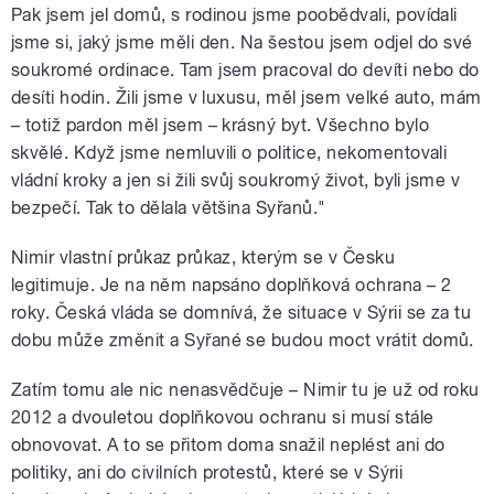
Pak jsem jel domů, s rodinou jsme poobědvali, povídali
jsme si, jaký jsme měli den. Na šestou jsem odjel do své
soukromé ordinace. Tam jsem pracoval do devíti nebo do
desíti hodin. Žili jsme v luxusu, měl jsem velké auto, mám
– totiž pardon měl jsem – krásný byt. Všechno bylo
skvělé. Když jsme nemluvili o politice, nekomentovali
vládní kroky a jen si žili svůj soukromý život, byli jsme v
bezpečí. Tak to dělala většina Syřanů."
Nimir vlastní průkaz průkaz, kterým se v Česku
legitimuje. Je na něm napsáno doplňková ochrana – 2
roky. Česká vláda se domnívá, že situace v Sýrii se za tu
dobu může změnit a Syřané se budou moct vrátit domů.
Zatím tomu ale nic nenasvědčuje – Nimir tu je už od roku
2012 a dvouletou doplňkovou ochranu si musí stále
obnovovat. A to se přitom doma snažil neplést ani do
politiky, ani do civilních protestů, které se v Sýrii