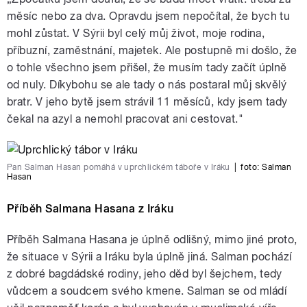
měsíc nebo za dva. Opravdu jsem nepočítal, že bych tu
mohl zůstat. V Sýrii byl celý můj život, moje rodina,
příbuzní, zaměstnání, majetek. Ale postupně mi došlo, že
o tohle všechno jsem přišel, že musím tady začít úplně
od nuly. Díkybohu se ale tady o nás postaral můj skvělý
bratr. V jeho bytě jsem strávil 11 měsíců, kdy jsem tady
čekal na azyl a nemohl pracovat ani cestovat."
Pan Salman Hasan pomáhá v uprchlickém táboře v Iráku
|
foto:
Salman
Hasan
Příběh Salmana Hasana z Iráku
Příběh Salmana Hasana je úplně odlišný, mimo jiné proto,
že situace v Sýrii a Iráku byla úplně jiná. Salman pochází
z dobré bagdádské rodiny, jeho děd byl šejchem, tedy
vůdcem a soudcem svého kmene. Salman se od mládí