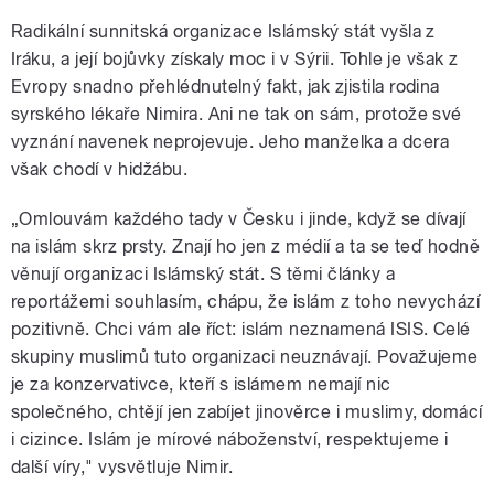
Radikální sunnitská organizace Islámský stát vyšla z
Iráku, a její bojůvky získaly moc i v Sýrii. Tohle je však z
Evropy snadno přehlédnutelný fakt, jak zjistila rodina
syrského lékaře Nimira. Ani ne tak on sám, protože své
vyznání navenek neprojevuje. Jeho manželka a dcera
však chodí v hidžábu.
„Omlouvám každého tady v Česku i jinde, když se dívají
na islám skrz prsty. Znají ho jen z médií a ta se teď hodně
věnují organizaci Islámský stát. S těmi články a
reportážemi souhlasím, chápu, že islám z toho nevychází
pozitivně. Chci vám ale říct: islám neznamená ISIS. Celé
skupiny muslimů tuto organizaci neuznávají. Považujeme
je za konzervativce, kteří s islámem nemají nic
společného, chtějí jen zabíjet jinověrce i muslimy, domácí
i cizince. Islám je mírové náboženství, respektujeme i
další víry," vysvětluje Nimir.