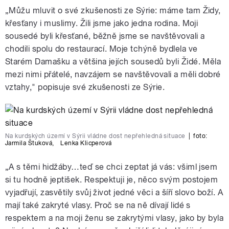
„Můžu mluvit o své zkušenosti ze Sýrie: máme tam Židy,
křesťany i muslimy. Žili jsme jako jedna rodina. Moji
sousedé byli křesťané, běžně jsme se navštěvovali a
chodili spolu do restaurací. Moje tchýně bydlela ve
Starém Damašku a většina jejích sousedů byli Židé. Měla
mezi nimi přátelé, navzájem se navštěvovali a měli dobré
vztahy," popisuje své zkušenosti ze Sýrie.
Na kurdských území v Sýrii vládne dost nepřehledná situace
|
foto:
Jarmila Štuková
,
Lenka Klicperová
„A s těmi hidžáby…teď se chci zeptat já vás: všiml jsem
si tu hodně jeptišek. Respektuji je, něco svým postojem
vyjadřují, zasvětily svůj život jedné věci a šíří slovo boží. A
mají také zakryté vlasy. Proč se na ně dívají lidé s
respektem a na moji ženu se zakrytými vlasy, jako by byla