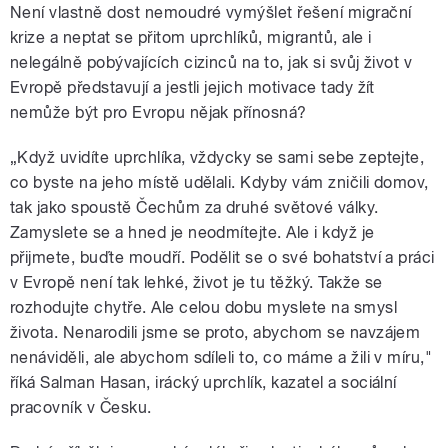
Není vlastně dost nemoudré vymýšlet řešení migrační
krize a neptat se přitom uprchlíků, migrantů, ale i
pause
nelegálně pobývajících cizinců na to, jak si svůj život v
Evropě představují a jestli jejich motivace tady žít
nemůže být pro Evropu nějak přínosná?
„Když uvidíte uprchlíka, vždycky se sami sebe zeptejte,
co byste na jeho místě udělali. Kdyby vám zničili domov,
tak jako spoustě Čechům za druhé světové války.
Zamyslete se a hned je neodmítejte. Ale i když je
přijmete, buďte moudří. Podělit se o své bohatství a práci
v Evropě není tak lehké, život je tu těžký. Takže se
rozhodujte chytře. Ale celou dobu myslete na smysl
života. Nenarodili jsme se proto, abychom se navzájem
nenáviděli, ale abychom sdíleli to, co máme a žili v míru,"
říká Salman Hasan, irácký uprchlík, kazatel a sociální
pracovník v Česku.