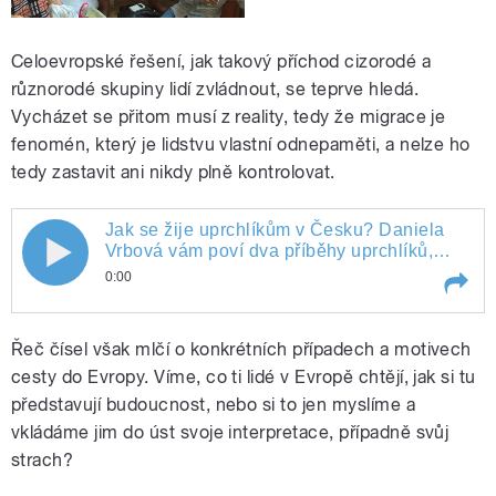
Celoevropské řešení, jak takový příchod cizorodé a
různorodé skupiny lidí zvládnout, se teprve hledá.
Vycházet se přitom musí z reality, tedy že migrace je
fenomén, který je lidstvu vlastní odnepaměti, a nelze ho
tedy zastavit ani nikdy plně kontrolovat.
Jak se žije uprchlíkům v Česku? Daniela
Vrbová vám poví dva příběhy uprchlíků,
kteří museli narychlo utéct z nebezpečných
0:00
zón ve své zemi, Sýrii a Iráku, a shodou
okolností skončili v Česku. Před čím utekli
Play /
Jak se žije uprchlíkům v Česku? Daniela Vrbová vám poví dva příběhy uprchlíků, kteří museli narychlo utéct z nebezpečných zón ve své zemi, Sýrii a Iráku, a shodou okolností skončili v Česku. Před čím utekli a jak se jim daří začít nový život u nás?
a jak se jim daří začít nový život u nás?
Řeč čísel však mlčí o konkrétních případech a motivech
cesty do Evropy. Víme, co ti lidé v Evropě chtějí, jak si tu
představují budoucnost, nebo si to jen myslíme a
vkládáme jim do úst svoje interpretace, případně svůj
strach?