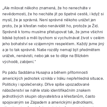
„Ale milovat někoho znamená, že ho nenecháte v
nevědomosti, že ho necháte jít po špatné cestě, i když si
myslí, že je správná. Není správné někoho urážet jen
proto, že je křesťan nebo nenávidět ho, protože je Žid.
Správně k tomu musíme přistupovat tak, že jsme všichni
lidské bytosti a měli bychom si vychutnávat život v celém
jeho bohatství se vzájemným respektem. Každý jsme jiný
a je to tak správně. Naše rozdíly nemají být předmětem
urážek, nenávisti, nebo jak se to děje na Blízkém
východě, zabíjení."
Po pádu Saddáma Husajna a během přítomnosti
amerických jednotek vznikla v Iráku nepřehledná situace.
Politicky i společensky. Dříve spíše upozaďované
náboženství se náhle stalo identifikačním znakem
jednotlivých skupin obyvatelstva a křesťanům, často
spojovaným se Západem a americkými jednotkami,