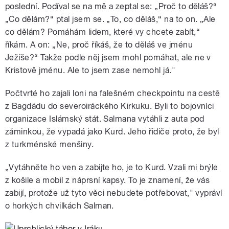
poslední. Podíval se na mě a zeptal se: „Proč to děláš?“
„Co dělám?“ ptal jsem se. „To, co děláš,“ na to on. „Ale
co dělám? Pomáhám lidem, které vy chcete zabít,“
říkám. A on: „Ne, proč říkáš, že to děláš ve jménu
Ježíše?“ Takže podle něj jsem mohl pomáhat, ale ne v
Kristově jménu. Ale to jsem zase nemohl já."
Počtvrté ho zajali loni na falešném checkpointu na cestě
z Bagdádu do severoiráckého Kirkuku. Byli to bojovníci
organizace Islámský stát. Salmana vytáhli z auta pod
záminkou, že vypadá jako Kurd. Jeho řidiče proto, že byl
z turkménské menšiny.
„Vytáhněte ho ven a zabijte ho, je to Kurd. Vzali mi brýle
z košile a mobil z náprsní kapsy. To je znamení, že vás
zabijí, protože už tyto věci nebudete potřebovat," vypráví
o horkých chvilkách Salman.