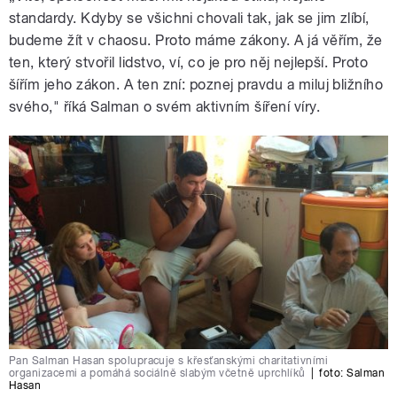
standardy. Kdyby se všichni chovali tak, jak se jim zlíbí,
budeme žít v chaosu. Proto máme zákony. A já věřím, že
ten, který stvořil lidstvo, ví, co je pro něj nejlepší. Proto
šířím jeho zákon. A ten zní: poznej pravdu a miluj bližního
svého," říká Salman o svém aktivním šíření víry.
Pan Salman Hasan spolupracuje s křesťanskými charitativními
organizacemi a pomáhá sociálně slabým včetně uprchlíků
|
foto:
Salman
Hasan