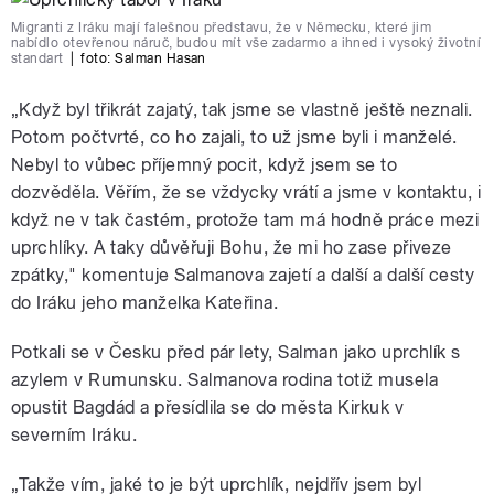
Migranti z Iráku mají falešnou představu, že v Německu, které jim
nabídlo otevřenou náruč, budou mít vše zadarmo a ihned i vysoký životní
standart
|
foto:
Salman Hasan
„Když byl třikrát zajatý, tak jsme se vlastně ještě neznali.
Potom počtvrté, co ho zajali, to už jsme byli i manželé.
Nebyl to vůbec příjemný pocit, když jsem se to
dozvěděla. Věřím, že se vždycky vrátí a jsme v kontaktu, i
když ne v tak častém, protože tam má hodně práce mezi
uprchlíky. A taky důvěřuji Bohu, že mi ho zase přiveze
zpátky," komentuje Salmanova zajetí a další a další cesty
do Iráku jeho manželka Kateřina.
Potkali se v Česku před pár lety, Salman jako uprchlík s
azylem v Rumunsku. Salmanova rodina totiž musela
opustit Bagdád a přesídlila se do města Kirkuk v
severním Iráku.
„Takže vím, jaké to je být uprchlík, nejdřív jsem byl