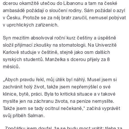
dcerou okamžitě utečou do Libanonu a tam na české
ambasádě požádají o sloučení rodiny. Sám požádal o azyl
v Česku. Protože se za něj bratr zaručil, nemusel pobývat
v uprchlických zařízeních.
Syn mezitím absolvoval roční kurz češtiny a úspěšně
složil přijímací zkoušky na stomatologii. Na Univerzitě
Karlově studuje v češtině, stejně jako osm dalších
syrských studentů. Manželka s dcerou přijely za 8
měsíců.
„Abych pravdu řekl, můj útěk byl náhlý. Musel jsem si
zachránit holý život, takže jsem nepřemýšlel o své
klinice, bytě, práci. Byla to kritická situace a v takové
myslíte jen na záchranu života, na peníze nemyslíte.
Takže jsem se tady ocitnul nečekaně," začíná vyprávět
svůj příběh Salman.
„Zpočátku jsem doufal, že se budu moct vrátit: třeba za