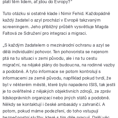
platí těm lidem, ať jdou do Evropy?"
Tuto otázku si ostatně klade i Nimir Fehid. Každopádně
každý žadatel o azyl prochází v Evropě takzvaným
screeningem. Jeho přibližný průběh vysvětluje Magda
Faltová ze Sdružení pro integraci a migraci.
„S každým žadatelem o mezinárodní ochranu a azyl se
dělá individuální pohovor. Ten pohovorista se nejenom
ptá na tu situaci v zemi původu, ale i na tu cestu
migrační, na nějaké plány do budoucna, na rodinné vazby
a podobně. A tyto informace se potom kontrolují s
informacemi ze země původu, například pokud tvrdí, že
byl v některém městě, které bylo napadeno ISIS, tak jestli
je to ověřitelné z nějakých objektivních zdrojů, ze zpráv
lidskoprávních organizací nebo jiných států a podobně.
Někdy se kontaktují i české ambasády v zahraničí. A
potom, pokud máme podezření, do toho vstupují
bezpečnostní služby, které s tím dále pracují. Další věc