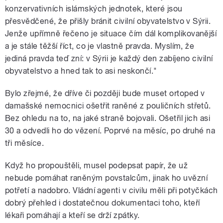
konzervativních islámských jednotek, které jsou
přesvědčené, že přišly bránit civilní obyvatelstvo v Sýrii.
Jenže upřímně řečeno je situace čím dál komplikovanější
a je stále těžší říct, co je vlastně pravda. Myslím, že
jediná pravda teď zní: v Sýrii je každý den zabíjeno civilní
obyvatelstvo a hned tak to asi neskončí."
Bylo zřejmé, že dříve či později bude muset ortoped v
damašské nemocnici ošetřit raněné z pouličních střetů.
Bez ohledu na to, na jaké straně bojovali. Ošetřil jich asi
30 a odvedli ho do vězení. Poprvé na měsíc, po druhé na
tři měsíce.
Když ho propouštěli, musel podepsat papír, že už
nebude pomáhat raněným povstalcům, jinak ho uvězní
potřetí a nadobro. Vládní agenti v civilu měli při potyčkách
dobrý přehled i dostatečnou dokumentaci toho, kteří
lékaři pomáhají a kteří se drží zpátky.