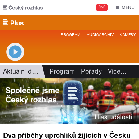
Přejít k hlavnímu obsahu
MENU
ŽIVĚ
PROGRAM
AUDIOARCHIV
KAMERY
Aktuální dění
Program
Pořady
Více
…
Dva příběhy uprchlíků žijících v Česku