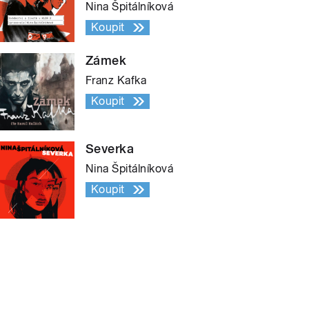
Nina Špitálníková
Koupit
Zámek
Franz Kafka
Koupit
Severka
Nina Špitálníková
Koupit