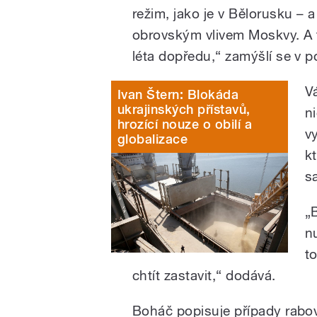
režim, jako je v Bělorusku – a
obrovským vlivem Moskvy. A t
léta dopředu,“ zamýšlí se v p
V
Ivan Štern: Blokáda
ukrajinských přístavů,
n
hrozící nouze o obilí a
v
globalizace
k
s
„
n
t
chtít zastavit,“ dodává.
Boháč popisuje případy rabov