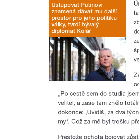
Ú
Ustupovat Putinovi
znamená dávat mu další
t
prostor pro jeho politiku
z
války, tvrdí bývalý
diplomat Kolář
d
z
š
v
Z
o
„Po cestě sem do studia jsem
velitel, a zase tam znělo totá
dokonce: ‚Uvidíš, za dva týd
my‘. Což za mě byl trošku p
Přestože ochota bojovat zůstáv