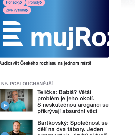
Pohádky
Pořady
Živé vysílání
Audiosvět Českého rozhlasu na jednom místě
NEJPOSLOUCHANĚJŠÍ
Telička: Babiš? Větší
problém je jeho okolí.
S neskutečnou arogancí se
přikrývají absurdní věci
Bartkovský: Společnost se
dělí na dva tábory. Jeden