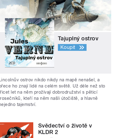
Tajuplný ostrov
Koupit
Lincolnův ostrov nikdo nikdy na mapě nenašel, a
přece ho znají lidé na celém světě. Už déle než sto
třicet let na něm prožívají dobrodružství s pěticí
trosečníků, kteří na něm našli útočiště, a hlavně
nejedno tajemství.
Svědectví o životě v
KLDR 2