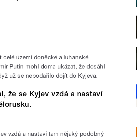
ýt celé území doněcké a luhanské
dimir Putin mohl doma ukázat, že dosáhl
dyž už se nepodařilo dojít do Kyjeva.
al, že se Kyjev vzdá a nastaví
ělorusku.
yjev vzdá a nastaví tam nějaký podobný