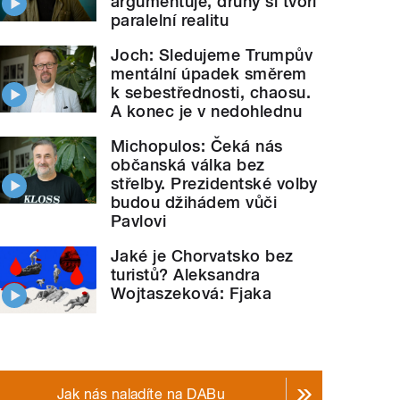
argumentuje, druhý si tvoří
paralelní realitu
Joch: Sledujeme Trumpův
mentální úpadek směrem
k sebestřednosti, chaosu.
A konec je v nedohlednu
Michopulos: Čeká nás
občanská válka bez
střelby. Prezidentské volby
budou džihádem vůči
Pavlovi
Jaké je Chorvatsko bez
turistů? Aleksandra
Wojtaszeková: Fjaka
Jak nás naladíte na DABu