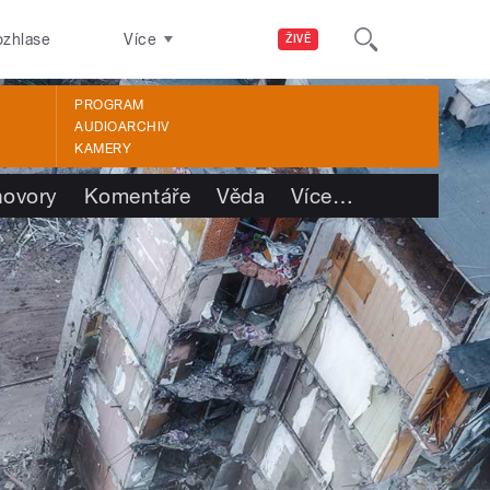
ozhlase
Více
ŽIVĚ
PROGRAM
AUDIOARCHIV
KAMERY
ovory
Komentáře
Věda
Více
…