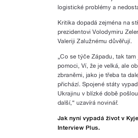
logistické problémy a nedosta
Kritika dopadá zejména na st
prezidentovi Volodymiru Zele
Valeriji Zalužnému důvěřují.
„Co se týče Západu, tak tam j
pomoci, Ví, že je velká, ale 
zbraněmi, jako je třeba ta da
přichází. Spojené státy vypad
Ukrajinu v blízké době pošl
další,“ uzavírá novinář.
Jak nyní vypadá život v Ky
Interview Plus.