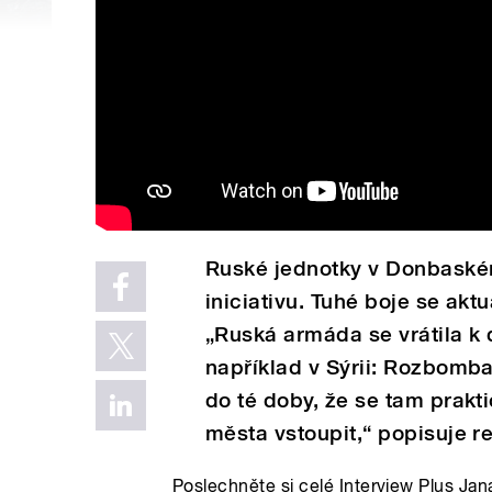
Ruské jednotky v Donbaském
iniciativu. Tuhé boje se ak
„Ruská armáda se vrátila k 
například v Sýrii: Rozbombard
do té doby, že se tam prakt
města vstoupit,“ popisuje r
Poslechněte si celé Interview Plus Ja