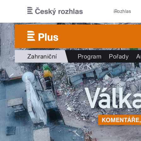
Přejít k hlavnímu obsahu
iRozhlas
Zahraniční
Program
Pořady
A