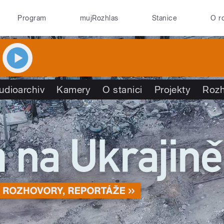
Program
mujRozhlas
Stanice
O r
udioarchiv
Kamery
O stanici
Projekty
Rozh