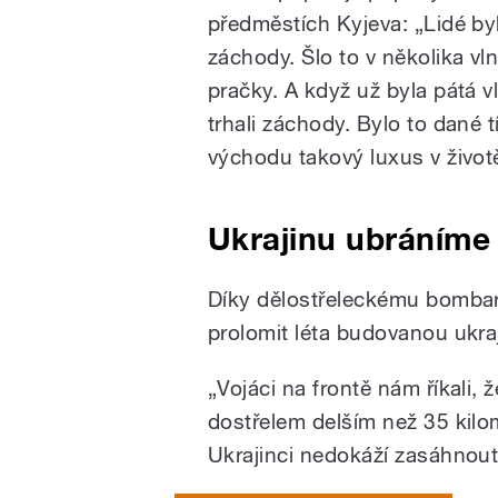
předměstích Kyjeva: „Lidé byl
záchody. Šlo to v několika vl
pračky. A když už byla pátá v
trhali záchody. Bylo to dané 
východu takový luxus v životě
Ukrajinu ubráníme
Díky dělostřeleckému bombar
prolomit léta budovanou ukra
„Vojáci na frontě nám říkali, 
dostřelem delším než 35 kilom
Ukrajinci nedokáží zasáhnout