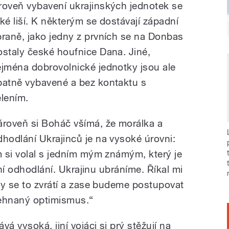
roveň vybavení ukrajinských jednotek se
aké liší. K některým se dostávají západní
braně, jako jedny z prvních se na Donbas
ostaly české houfnice Dana. Jiné,
ejména dobrovolnické jednotky jsou ale
patně vybavené a bez kontaktu s
elením.
ároveň si Boháč všímá, že morálka a
dhodlání Ukrajinců je na vysoké úrovni:
 si volal s jedním mým známým, který je
lní odhodlání. Ukrajinu ubráníme. Říkal mi
ny se to zvrátí a zase budeme postupovat
řehnaný optimismus.“
á vysoká, jiní vojáci si prý stěžují na