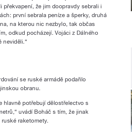
i překvapení, že jim doopravdy sebrali i
nách: první sebrala peníze a šperky, druhá
lna, na kterou nic nezbylo, tak občas
tím, odkud pocházejí. Vojáci z Dálného
 neviděli.“
dování se ruské armádě podařilo
jinskou obranu.
že hlavně potřebují dělostřelectvo s
etrů,“ uvádí Boháč s tím, že jinak
 ruské raketomety.