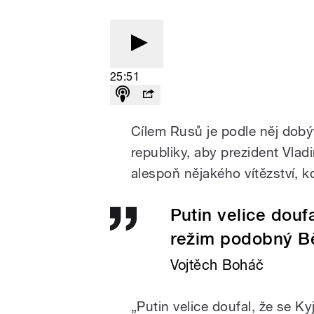
25:51
Cílem Rusů je podle něj dob
republiky, aby prezident Vla
alespoň nějakého vítězství, k
Putin velice douf
režim podobný B
Vojtěch Boháč
„Putin velice doufal, že se K