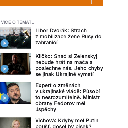
VÍCE O TÉMATU
Libor Dvořák: Strach
z mobilizace žene Rusy do
zahraničí
Kličko: Snad si Zelenskyj
nebude hrát na mača a
poslechne nás. Jeho chyby
se jinak Ukrajině vymstí
Expert o změnách
v ukrajinské vládě: Působí
to nesrozumitelně. Ministr
obrany Fedorov měl
úspěchy
Víchová: Kdyby měl Putin
poušť, došel by písek?