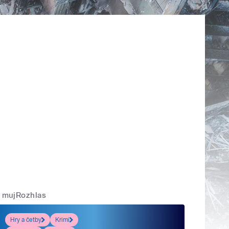
mujRozhlas
Hry a četby
Krimi