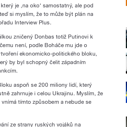
 který je ,na oko‘ samostatný, ale pod
eď si myslím, že to může být plán na
ořadu Interview Plus.
álkou zničený Donbas totiž Putinovi k
ičemu není, podle Boháče mu jde o
ytvoření ekonomicko-politického bloku,
terý by byl schopný čelit západním
ankcím.
Bloku aspoň se 200 miliony lidí, který
utně zahrnuje i celou Ukrajinu. Myslím, že
o vnímá tímto způsobem a nebude se
ání ze strany ruských vojáků na