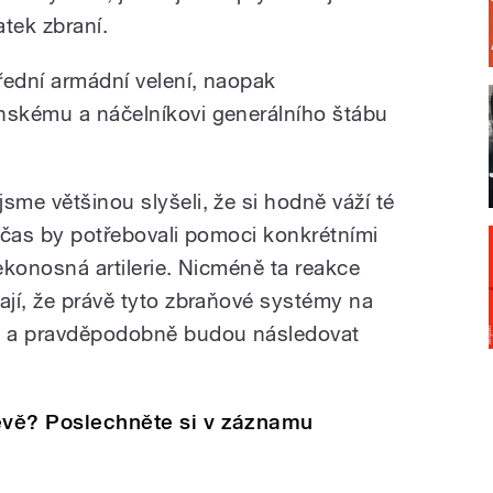
tek zbraní.
řední armádní velení, naopak
nskému a náčelníkovi generálního štábu
sme většinou slyšeli, že si hodně váží té
občas by potřebovali pomoci konkrétními
lekonosná artilerie. Nicméně ta reakce
ají, že právě tyto zbraňové systémy na
ou a pravděpodobně budou následovat
jevě? Poslechněte si v záznamu