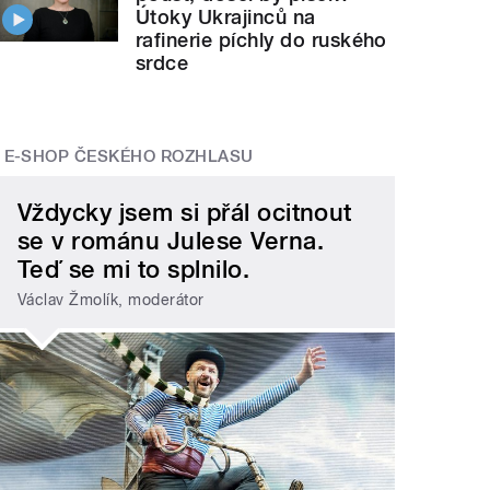
Útoky Ukrajinců na
rafinerie píchly do ruského
srdce
E-SHOP ČESKÉHO ROZHLASU
Vždycky jsem si přál ocitnout
se v románu Julese Verna.
Teď se mi to splnilo.
Václav Žmolík, moderátor