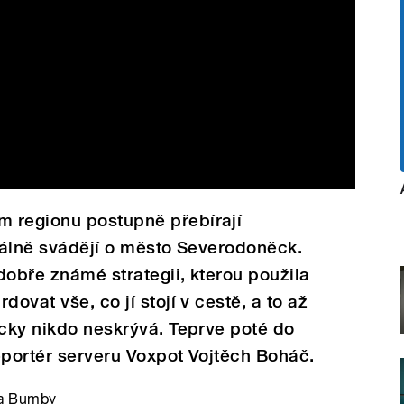
 regionu postupně přebírají
tuálně svádějí o město Severodoněck.
dobře známé strategii, kterou použila
ovat vše, co jí stojí v cestě, a to až
icky nikdo neskrývá. Teprve poté do
eportér serveru Voxpot Vojtěch Boháč.
na Bumby