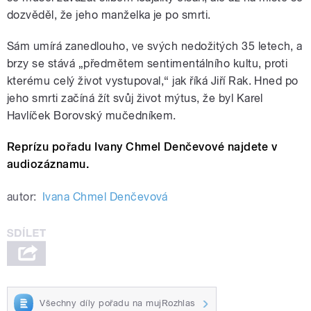
dozvěděl, že jeho manželka je po smrti.
Sám umírá zanedlouho, ve svých nedožitých 35 letech, a
brzy se stává „předmětem sentimentálního kultu, proti
kterému celý život vystupoval,“ jak říká Jiří Rak. Hned po
jeho smrti začíná žít svůj život mýtus, že byl Karel
Havlíček Borovský mučedníkem.
Reprízu pořadu Ivany Chmel Denčevové najdete v
audiozáznamu.
autor:
Ivana Chmel Denčevová
Všechny díly pořadu na mujRozhlas