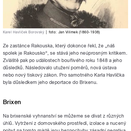
Karel Havlíček Borovský
|
foto:
Jan Vilímek (1860-1938)
Ze zastánce Rakouska, který dokonce řekl, že „náš
spolek je Rakousko“, se stává jeho neúprosným kritikem.
Zvláště pak po událostech bouřlivého roku 1848 a jeho
důsledků. Následovalo utužení poměrů, nová ústava
nebo nový tiskový zákon. Pro samotného Karla Havlíčka
byla důsledkem jeho deportace do Brixenu.
Brixen
Na brixenské vyhnanství se můžeme se dívat z různých
úhlů. Vytržení z domovského prostředí, izolace a nucený
pobyt na tomto místě jsou bezpochyby zásadní negativa.