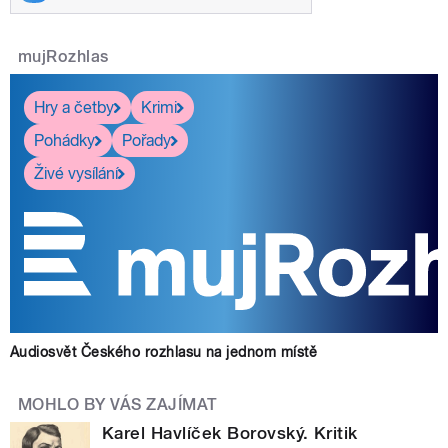
mujRozhlas
Hry a četby
Krimi
Pohádky
Pořady
Živé vysílání
Audiosvět Českého rozhlasu na jednom místě
MOHLO BY VÁS ZAJÍMAT
Karel Havlíček Borovský. Kritik