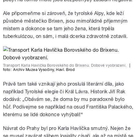
Ale připomeňme si zároveň, že tyrolské Alpy, kde leží
půvabné městečko Brixen, jsou mimořádně příjemným
místem a dokonce se tam jeho žena, která trpěla
tuberkulózou, on sám, i malá dcerka zdravotně zotavili.
Transport Karla Havlíčka Borovského do Brixenu. Dobové vyobrazení.
|
foto:
Archiv Muzea Vysočiny, Havl. Brod
Právě tam také vznikají jeho proslulá literární díla, jako
například Tyrolské elegie či Král Lávra. Historik Jiří Rak
dodává: „Obávám se, že doma by mu paradoxně bylo
hůř. Podívejme se například na osud Františka Palackého,
kterému se lidé dokonce vyhýbali!“
Návrat do Prahy byl pro Karla Havlíčka smutný. Nejen že
se musel zavázat slibem loajality císaři, ale až na místě se