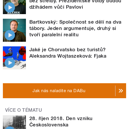
bez střelby. Prezidentské volby budou
džihádem vůči Pavlovi
Bartkovský: Společnost se dělí na dva
tábory. Jeden argumentuje, druhý si
tvoří paralelní realitu
Jaké je Chorvatsko bez turistů?
Aleksandra Wojtaszeková: Fjaka
Jak nás naladíte na DABu
VÍCE O TÉMATU
28. říjen 2018. Den vzniku
Československa