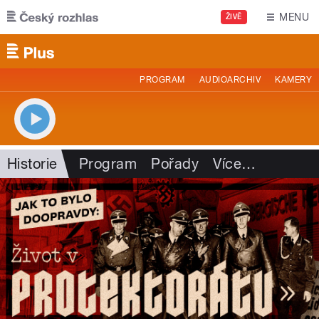
Přejít k hlavnímu obsahu
MENU
ŽIVĚ
PROGRAM
AUDIOARCHIV
KAMERY
Historie
Program
Pořady
Více
…