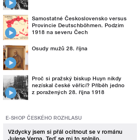
Samostatné Československo versus
Provincie Deutschböhmen. Podzim
1918 na severu Čech
Osudy mužů 28. října
Proč si pražský biskup Huyn nikdy
nezískal české věřící? Příběh jedno
z poražených 28. října 1918
E-SHOP ČESKÉHO ROZHLASU
Vždycky jsem si přál ocitnout se v románu
Julese Verna. Teď se mi to splnilo.