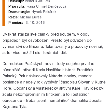
Účinkuje:
historik Jiří Rak
Připravila:
Ivana Chmel Denčevová
Dramaturgie:
Hynek Pekárek
Režie:
Michal Bureš
Premiéra:
3. 10. 2016
Dvakrát stál za své články před soudem, v obou
případech byl osvobozen. Přesto byl odvezen do
vyhnanství do Brixenu. Talentovaný a pracovitý novinář,
autor více než 2 tisíc literárních děl.
Do redakce Pražských novin, tedy do jeho prvního
působiště, přivedl Karla Havlíčka historik František
Palacký. Pak následovaly Národní noviny, mandát
poslance a necelý rok vydávání časopisu Slovan v Kutné
Hoře. Občansky a vlastenecky aktivní Karel Havlíček byl
zcela nekompromisním kritikem, a to i ostatních
obrozenců - třeba „sentimentálního“ dramatika Josefa
Kajetána Tyla.