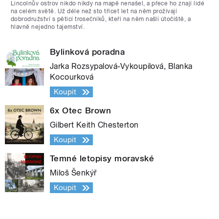
Lincolnův ostrov nikdo nikdy na mapě nenašel, a přece ho znají lidé
na celém světě. Už déle než sto třicet let na něm prožívají
dobrodružství s pěticí trosečníků, kteří na něm našli útočiště, a
hlavně nejedno tajemství.
Bylinková poradna
Jarka Rozsypalová-Vykoupilová, Blanka
Kocourková
Koupit
6x Otec Brown
Gilbert Keith Chesterton
Koupit
Temné letopisy moravské
Miloš Šenkýř
Koupit