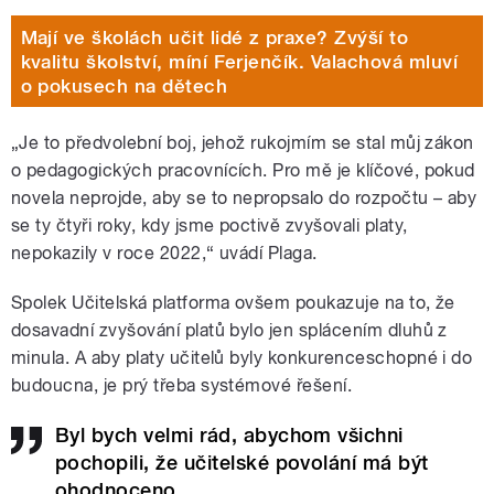
Mají ve školách učit lidé z praxe? Zvýší to
kvalitu školství, míní Ferjenčík. Valachová mluví
o pokusech na dětech
„Je to předvolební boj, jehož rukojmím se stal můj zákon
o pedagogických pracovnících. Pro mě je klíčové, pokud
novela neprojde, aby se to nepropsalo do rozpočtu – aby
se ty čtyři roky, kdy jsme poctivě zvyšovali platy,
nepokazily v roce 2022,“ uvádí Plaga.
Spolek Učitelská platforma ovšem poukazuje na to, že
dosavadní zvyšování platů bylo jen splácením dluhů z
minula. A aby platy učitelů byly konkurenceschopné i do
budoucna, je prý třeba systémové řešení.
Byl bych velmi rád, abychom všichni
pochopili, že učitelské povolání má být
ohodnoceno.