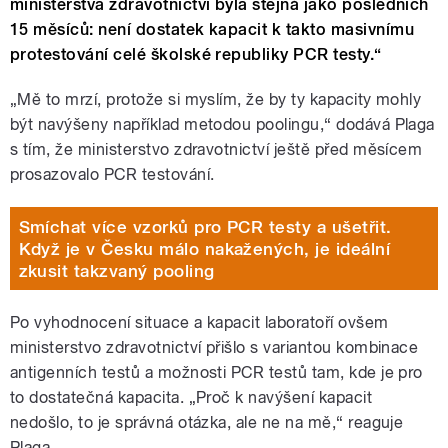
ministerstva zdravotnictví byla stejná jako posledních
15 měsíců: není dostatek kapacit k takto masivnímu
protestování celé školské republiky PCR testy.“
„Mě to mrzí, protože si myslím, že by ty kapacity mohly
být navýšeny například metodou poolingu,“ dodává Plaga
s tím, že ministerstvo zdravotnictví ještě před měsícem
prosazovalo PCR testování.
Smíchat více vzorků pro PCR testy a ušetřit.
Když je v Česku málo nakažených, je ideální
zkusit takzvaný pooling
Po vyhodnocení situace a kapacit laboratoří ovšem
ministerstvo zdravotnictví přišlo s variantou kombinace
antigenních testů a možnosti PCR testů tam, kde je pro
to dostatečná kapacita.
„Proč k navýšení kapacit
nedošlo, to je správná otázka, ale ne na mě,“ reaguje
Plaga.