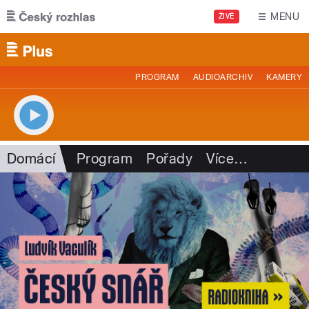
Přejít k hlavnímu obsahu
MENU
ŽIVĚ
PROGRAM
AUDIOARCHIV
KAMERY
Domácí
Program
Pořady
Více
…