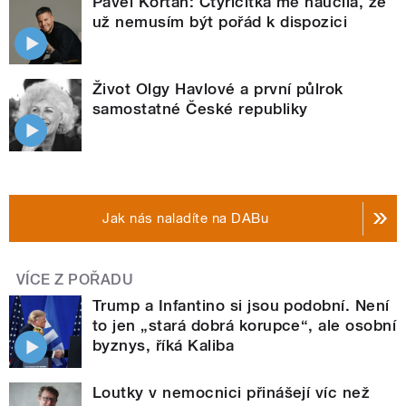
Pavel Kortan: Čtyřicítka mě naučila, že
už nemusím být pořád k dispozici
Život Olgy Havlové a první půlrok
samostatné České republiky
Jak nás naladíte na DABu
VÍCE Z POŘADU
Trump a Infantino si jsou podobní. Není
to jen „stará dobrá korupce“, ale osobní
byznys, říká Kaliba
Loutky v nemocnici přinášejí víc než