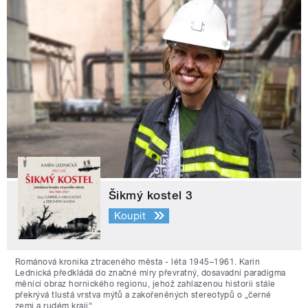
Šikmý kostel 3
Koupit
Románová kronika ztraceného města - léta 1945–1961. Karin
Lednická předkládá do značné míry převratný, dosavadní paradigma
měnící obraz hornického regionu, jehož zahlazenou historii stále
překrývá tlustá vrstva mýtů a zakořeněných stereotypů o „černé
zemi a rudém kraji“.