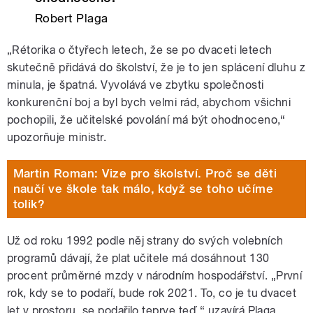
Robert Plaga
„Rétorika o čtyřech letech, že se po dvaceti letech
skutečně přidává do školství, že je to jen splácení dluhu z
minula, je špatná. Vyvolává ve zbytku společnosti
konkurenční boj a byl bych velmi rád, abychom všichni
pochopili, že učitelské povolání má být ohodnoceno,“
upozorňuje ministr.
Martin Roman: Vize pro školství. Proč se děti
naučí ve škole tak málo, když se toho učíme
tolik?
Už od roku 1992 podle něj strany do svých volebních
programů dávají, že plat učitele má dosáhnout 130
procent průměrné mzdy v národním hospodářství. „První
rok, kdy se to podaří, bude rok 2021. To, co je tu dvacet
let v prostoru, se podařilo teprve teď,“ uzavírá Plaga.