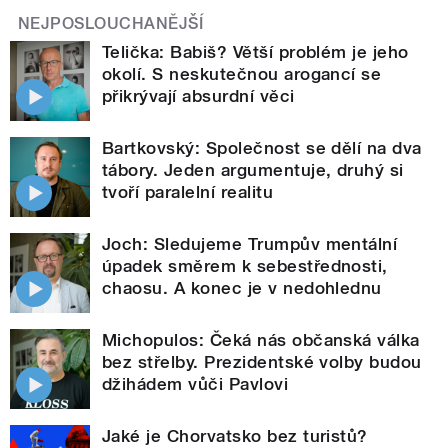
NEJPOSLOUCHANĚJŠÍ
Telička: Babiš? Větší problém je jeho
okolí. S neskutečnou arogancí se
přikrývají absurdní věci
Bartkovský: Společnost se dělí na dva
tábory. Jeden argumentuje, druhý si
tvoří paralelní realitu
Joch: Sledujeme Trumpův mentální
úpadek směrem k sebestřednosti,
chaosu. A konec je v nedohlednu
Michopulos: Čeká nás občanská válka
bez střelby. Prezidentské volby budou
džihádem vůči Pavlovi
Jaké je Chorvatsko bez turistů?