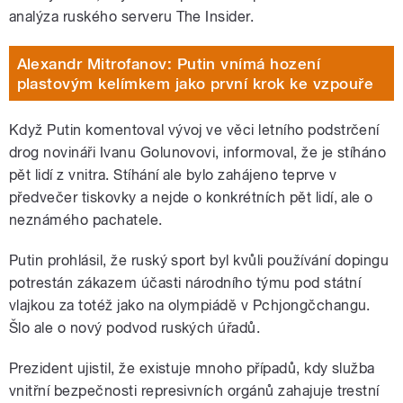
analýza ruského serveru The Insider.
Alexandr Mitrofanov: Putin vnímá hození
plastovým kelímkem jako první krok ke vzpouře
Když Putin komentoval vývoj ve věci letního podstrčení
drog novináři Ivanu Golunovovi, informoval, že je stíháno
pět lidí z vnitra. Stíhání ale bylo zahájeno teprve v
předvečer tiskovky a nejde o konkrétních pět lidí, ale o
neznámého pachatele.
Putin prohlásil, že ruský sport byl kvůli používání dopingu
potrestán zákazem účasti národního týmu pod státní
vlajkou za totéž jako na olympiádě v Pchjongčchangu.
Šlo ale o nový podvod ruských úřadů.
Prezident ujistil, že existuje mnoho případů, kdy služba
vnitřní bezpečnosti represivních orgánů zahajuje trestní