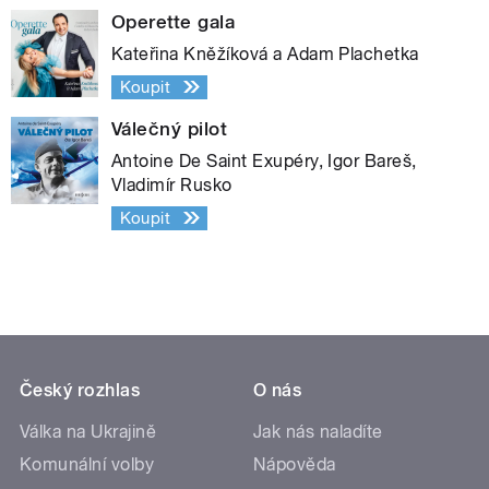
Operette gala
Kateřina Kněžíková a Adam Plachetka
Koupit
Válečný pilot
Antoine De Saint Exupéry, Igor Bareš,
Vladimír Rusko
Koupit
Český rozhlas
O nás
Válka na Ukrajině
Jak nás naladíte
Komunální volby
Nápověda