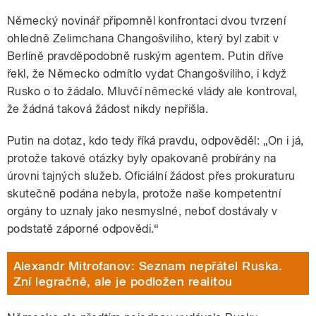
Německý novinář připomněl konfrontaci dvou tvrzení
ohledně Zelimchana Changošviliho, který byl zabit v
Berlíně pravděpodobně ruským agentem. Putin dříve
řekl, že Německo odmítlo vydat Changošviliho, i když
Rusko o to žádalo. Mluvčí německé vlády ale kontroval,
že žádná taková žádost nikdy nepřišla.
Putin na dotaz, kdo tedy říká pravdu, odpověděl: „On i já,
protože takové otázky byly opakovaně probírány na
úrovni tajných služeb. Oficiální žádost přes prokuraturu
skutečně podána nebyla, protože naše kompetentní
orgány to uznaly jako nesmyslné, neboť dostávaly v
podstatě záporné odpovědi.“
Alexandr Mitrofanov: Seznam nepřátel Ruska.
Zní legračně, ale je podložen realitou