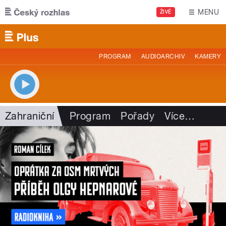
Přejít k hlavnímu obsahu
MENU
ŽIVĚ
PROGRAM
AUDIOARCHIV
KAMERY
Zahraniční
Program
Pořady
Více
…