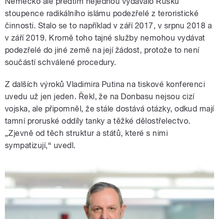
Německo ale předtím nejednou vydávalo Rusku
stoupence radikálního islámu podezřelé z teroristické
činnosti. Stalo se to například v září 2017, v srpnu 2018 a
v září 2019. Kromě toho tajné služby nemohou vydávat
podezřelé do jiné země na její žádost, protože to není
součástí schválené procedury.
Z dalších výroků Vladimira Putina na tiskové konferenci
uvedu už jen jeden. Řekl, že na Donbasu nejsou cizí
vojska, ale připomněl, že stále dostává otázky, odkud mají
tamní proruské oddíly tanky a těžké dělostřelectvo.
„Zjevně od těch struktur a států, které s nimi
sympatizují,“ uvedl.