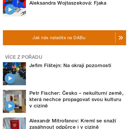
Aleksandra Wojtaszeková: Fjaka
Jak nás naladíte na DABu
VÍCE Z POŘADU
Jefim Fištejn: Na okraji pozornosti
Petr Fischer: Česko – nekulturní země,
která nechce propagovat svou kulturu
v cizině
Alexandr Mitrofanov: Kreml se snaží
zasáhnout odpůrce i v cizině