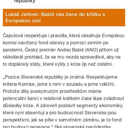
republiky
Lukáš Jelínek: Babiš nás žene do křížku s
Evropskou unií
Čaputová respektuje i pravidla, která obsahuje Evropskou
komisí navržený fond obnovy a pomoci zemím po
pandemii. Český premiér Andrej Babiš (ANO) přitom už
několikrát prohlásil, že se mu nezdá spravedlivé, aby na
to doplácely státy, které vyšly z krize líp než ostatní.
„Pozice Slovenské republiky je známá. Respektujeme
kritéria Komise, jsme s nimi v souladu a jsme vděční.
Protože díky poskytnutým prostředkům máme
potenciální šanci v relativně krátkém čase lépe zvládnout
důsledky krize. A zároveň postavit segmenty ekonomiky,
které nyní absentují a pro budoucnost Slovenska jsou
perspektivní, jak se píše v samotném záměru, je to fond
pro budoucí generace,“ říká slovenská prezidentka.