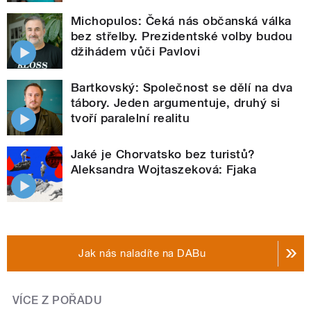
Michopulos: Čeká nás občanská válka
bez střelby. Prezidentské volby budou
džihádem vůči Pavlovi
Bartkovský: Společnost se dělí na dva
tábory. Jeden argumentuje, druhý si
tvoří paralelní realitu
Jaké je Chorvatsko bez turistů?
Aleksandra Wojtaszeková: Fjaka
Jak nás naladíte na DABu
VÍCE Z POŘADU