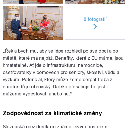
8 fotografií
„Řekla bych mu, aby se lépe rozhlédl po své obci a po
městě, které má nejblíž. Benefity, které z EU máme, jsou
hmatatelné. Ať jde o infrastrukturu, nemocnice,
ošetřovatelky v domovech pro seniory, školství, vědu a
výzkum. Potenciál, který může země čerpat třeba z
eurofondů je obrovský. Daleko přesahuje to, jestli
můžeme vycestovat, anebo ne.“
Zodpovědnost za klimatické změny
Slovenská prezidentka je známá i svým postojem