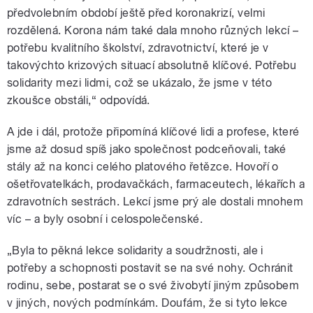
předvolebním období ještě před koronakrizí, velmi
rozdělená. Korona nám také dala mnoho různých lekcí –
potřebu kvalitního školství, zdravotnictví, které je v
takovýchto krizových situací absolutně klíčové. Potřebu
solidarity mezi lidmi, což se ukázalo, že jsme v této
zkoušce obstáli,“ odpovídá.
A jde i dál, protože připomíná klíčové lidi a profese, které
jsme až dosud spíš jako společnost podceňovali, také
stály až na konci celého platového řetězce. Hovoří o
ošetřovatelkách, prodavačkách, farmaceutech, lékařích a
zdravotních sestrách. Lekcí jsme prý ale dostali mnohem
víc – a byly osobní i celospolečenské.
„Byla to pěkná lekce solidarity a soudržnosti, ale i
potřeby a schopnosti postavit se na své nohy. Ochránit
rodinu, sebe, postarat se o své živobytí jiným způsobem
v jiných, nových podmínkám. Doufám, že si tyto lekce