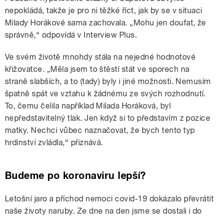
nepokládá, takže je pro ni těžké říct, jak by se v situaci
Milady Horákové sama zachovala. „Mohu jen doufat, že
správně,“ odpovídá v Interview Plus.
Ve svém životě mnohdy stála na nejedné hodnotové
křižovatce. „Měla jsem to štěstí stát ve sporech na
straně slabších, a to (tady) byly i jiné možnosti. Nemusím
špatně spát ve vztahu k žádnému ze svých rozhodnutí.
To, čemu čelila například Milada Horáková, byl
nepředstavitelný tlak. Jen když si to představím z pozice
matky. Nechci vůbec naznačovat, že bych tento typ
hrdinství zvládla,“ přiznává.
Budeme po koronaviru lepší?
Letošní jaro a příchod nemoci covid-19 dokázalo převrátit
naše životy naruby. Ze dne na den jsme se dostali i do