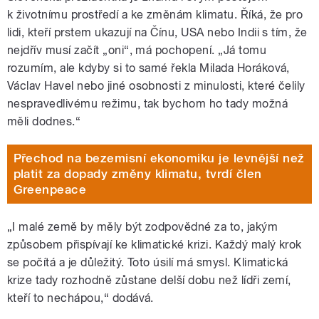
k životnímu prostředí a ke změnám klimatu. Říká, že pro
lidi, kteří prstem ukazují na Čínu, USA nebo Indii s tím, že
nejdřív musí začít „oni“, má pochopení. „Já tomu
rozumím, ale kdyby si to samé řekla Milada Horáková,
Václav Havel nebo jiné osobnosti z minulosti, které čelily
nespravedlivému režimu, tak bychom ho tady možná
měli dodnes.“
Přechod na bezemisní ekonomiku je levnější než
platit za dopady změny klimatu, tvrdí člen
Greenpeace
„I malé země by měly být zodpovědné za to, jakým
způsobem přispívají ke klimatické krizi. Každý malý krok
se počítá a je důležitý. Toto úsilí má smysl. Klimatická
krize tady rozhodně zůstane delší dobu než lídři zemí,
kteří to nechápou,“ dodává.