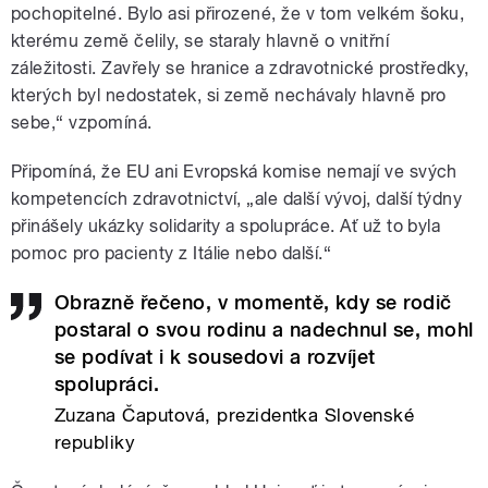
pochopitelné. Bylo asi přirozené, že v tom velkém šoku,
kterému země čelily, se staraly hlavně o vnitřní
záležitosti. Zavřely se hranice a zdravotnické prostředky,
kterých byl nedostatek, si země nechávaly hlavně pro
sebe,“ vzpomíná.
Připomíná, že EU ani Evropská komise nemají ve svých
kompetencích zdravotnictví, „ale další vývoj, další týdny
přinášely ukázky solidarity a spolupráce. Ať už to byla
pomoc pro pacienty z Itálie nebo další.“
Obrazně řečeno, v momentě, kdy se rodič
postaral o svou rodinu a nadechnul se, mohl
se podívat i k sousedovi a rozvíjet
spolupráci.
Zuzana Čaputová, prezidentka Slovenské
republiky