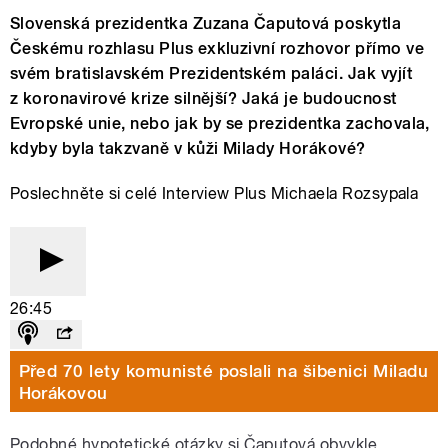
Slovenská prezidentka Zuzana Čaputová poskytla
Českému rozhlasu Plus exkluzivní rozhovor přímo ve
svém bratislavském Prezidentském paláci. Jak vyjít
z koronavirové krize silnější? Jaká je budoucnost
Evropské unie, nebo jak by se prezidentka zachovala,
kdyby byla takzvaně v kůži Milady Horákové?
Poslechněte si celé Interview Plus Michaela Rozsypala
26:45
Před 70 lety komunisté poslali na šibenici Miladu
Horákovou
Podobné hypotetické otázky si Čaputová obvykle