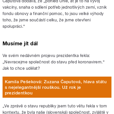
Čaputová dodává, že „pohled Unie, ať je to na vývoj
vakcíny, snaha o sdílení potřeb jednotlivých zemí, vznik
fondu obnovy a finanční pomoc, to jsou velké výhody
toho, že jsme součástí celku, že jsme otevřeni
spolupráci.“
Musíme jít dál
Ve svém nedávném projevu prezidentka řekla:
„Nevracejme společnost do stavu před koronavirem.“
Jak to chce udělat?
Kamila Pešeková: Zuzana Čaputová, hlava státu
s nejelegantnější rouškou. Už rok je
prezidentkou
„Ve zprávě o stavu republiky jsem tuto větu řekla v tom
kontextu, že byla naše (slovenská) společnost, zvláště v