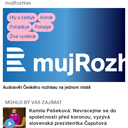
mujRozhlas
Hry a četby
Krimi
Pohádky
Pořady
Živé vysílání
Audiosvět Českého rozhlasu na jednom místě
MOHLO BY VÁS ZAJÍMAT
Kamila Pešeková: Nevracejme se do
společnosti před koronou, vyzývá
slovenská prezidentka Čaputová