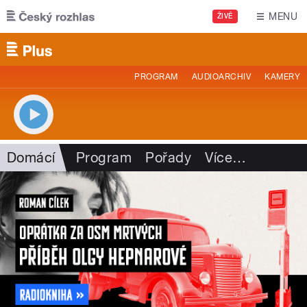
Přejít k hlavnímu obsahu
MENU
ŽIVĚ
PROGRAM
AUDIOARCHIV
KAMERY
Domácí
Program
Pořady
Více
…