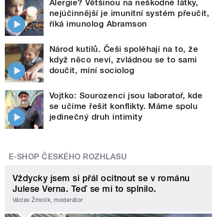
Alergie? Většinou na neškodné látky,
nejúčinnější je imunitní systém přeučit,
říká imunolog Abramson
Národ kutilů. Češi spoléhají na to, že
když něco neví, zvládnou se to sami
doučit, míní sociolog
Vojtko: Sourozenci jsou laboratoř, kde
se učíme řešit konflikty. Máme spolu
jedinečný druh intimity
E-SHOP ČESKÉHO ROZHLASU
Vždycky jsem si přál ocitnout se v románu
Julese Verna. Teď se mi to splnilo.
Václav Žmolík, moderátor