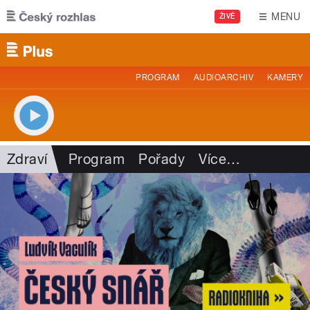
Přejít k hlavnímu obsahu
MENU
ŽIVĚ
PROGRAM
AUDIOARCHIV
KAMERY
Zdraví
Program
Pořady
Více
…