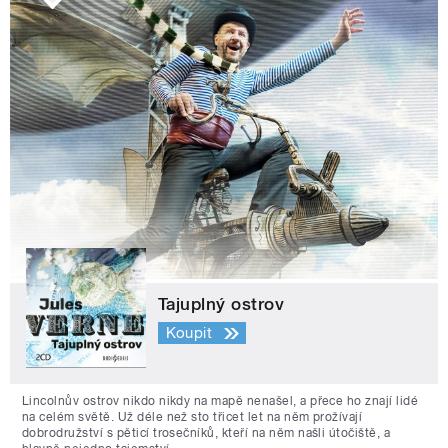
Tajuplný ostrov
Koupit
Lincolnův ostrov nikdo nikdy na mapě nenašel, a přece ho znají lidé
na celém světě. Už déle než sto třicet let na něm prožívají
dobrodružství s pěticí trosečníků, kteří na něm našli útočiště, a