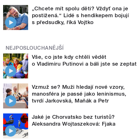
„Chcete mít spolu děti? Vždyť ona je
postižená.“ Lidé s hendikepem bojují
s předsudky, říká Vojtko
NEJPOSLOUCHANĚJŠÍ
Vše, co jste kdy chtěli vědět
o Vladimiru Putinovi a báli jste se zeptat
Vzmuž se? Muži hledají nové vzory,
manosféra je passé jako leninismus,
tvrdí Jarkovská, Maňák a Petr
Jaké je Chorvatsko bez turistů?
Aleksandra Wojtaszeková: Fjaka