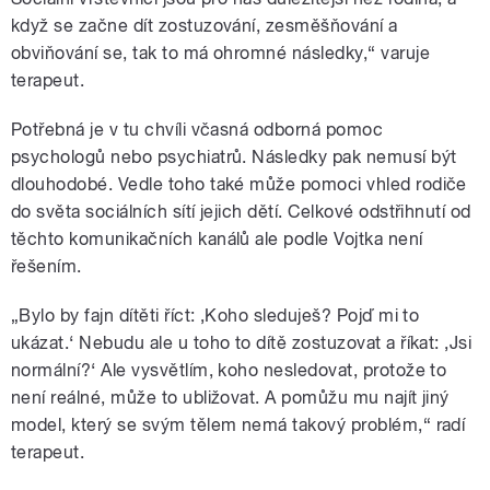
když se začne dít zostuzování, zesměšňování a
obviňování se, tak to má ohromné následky,“ varuje
terapeut.
Potřebná je v tu chvíli včasná odborná pomoc
psychologů nebo psychiatrů. Následky pak nemusí být
dlouhodobé. Vedle toho také může pomoci vhled rodiče
do světa sociálních sítí jejich dětí. Celkové odstřihnutí od
těchto komunikačních kanálů ale podle Vojtka není
řešením.
„Bylo by fajn dítěti říct: ‚Koho sleduješ? Pojď mi to
ukázat.‘ Nebudu ale u toho to dítě zostuzovat a říkat: ‚Jsi
normální?‘ Ale vysvětlím, koho nesledovat, protože to
není reálné, může to ubližovat. A pomůžu mu najít jiný
model, který se svým tělem nemá takový problém,“ radí
terapeut.