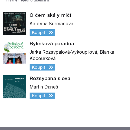
hlavně nejedno tajemství.
O čem skály mlčí
Kateřina Surmanová
Koupit
Bylinková poradna
Jarka Rozsypalová-Vykoupilová, Blanka
Kocourková
Koupit
Rozsypaná slova
Martin Daneš
Koupit