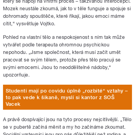
který se napojí na vnitřní proces – takzvanou interocepci.
Mozek neustále zkoumá, jak to v těle funguje a spojuje si
dohromady spouštěče, které říkají, jakou emoci máme
cítit,“ vysvětluje Vojtko.
Pohled na vlastní tělo a nespokojenost s ním tak může
vytvářet podle terapeuta ohromnou psychickou
nepohodu. „Jsme společnost, která musí začít umět
pracovat se svým tělem, protože přes tělo pracuji se
svými emocemi. Jsou to neoddělitelné nádoby,“
upozorňuje.
Studenti mají po covidu úplně „rozbité“ vztahy –
to pak vede k šikaně, myslí si kantor z SOŠ
Vacek
A právě dospívající jsou na tyto procesy nejcitlivější. „Tělo
se v pubertě začíná měnit a my ho začínáme zkoumat.
Sociální vrstevníci jsou pro nás důležitější než rodina, a