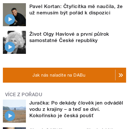
Pavel Kortan: Čtyřicítka mě naučila, že
už nemusím být pořád k dispozici
Život Olgy Havlové a první půlrok
samostatné České republiky
Jak nás naladíte na DABu
VÍCE Z POŘADU
Juračka: Po dekády člověk jen odváděl
vodu z krajiny – a teď se diví.
Kokořínsko je česká poušť