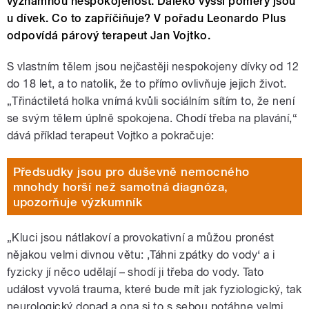
významnou nespokojenost. Daleko vyšší poměry jsou
u dívek. Co to zapříčiňuje? V pořadu Leonardo Plus
odpovídá párový terapeut Jan Vojtko.
S vlastním tělem jsou nejčastěji nespokojeny dívky od 12
do 18 let, a to natolik, že to přímo ovlivňuje jejich život.
„Třináctiletá holka vnímá kvůli sociálním sítím to, že není
se svým tělem úplně spokojena. Chodí třeba na plavání,“
dává příklad terapeut Vojtko a pokračuje:
Předsudky jsou pro duševně nemocného
mnohdy horší než samotná diagnóza,
upozorňuje výzkumník
„Kluci jsou nátlakoví a provokativní a můžou pronést
nějakou velmi divnou větu: ‚Táhni zpátky do vody‘ a i
fyzicky jí něco udělají – shodí ji třeba do vody. Tato
událost vyvolá trauma, které bude mít jak fyziologický, tak
neurologický dopad a ona si to s sebou potáhne velmi