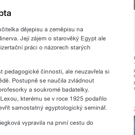
pta
učitelka dějepisu a zeměpisu na
erva. Její zájem o starověký Egypt ale
izertační práci o názorech starých
t pedagogické činnosti, ale neuzavřela si
ědě. Postupně se naučila zvládnout
profesorky a soukromé badatelky.
 Lexou, kterému se v roce 1925 podařilo
tevřít samostatný egyptologický seminář.
egková vypravila na první cestu do