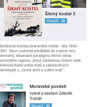
Šikmý kostel 3
Koupit
Románová kronika ztraceného města - léta 1945–
1961. Karin Lednická předkládá do značné míry
převratný, dosavadní paradigma měnící obraz
hornického regionu, jehož zahlazenou historii stále
překrývá tlustá vrstva mýtů a zakořeněných
stereotypů o „černé zemi a rudém kraji“.
Moravské pověsti
vybral a sestavil Zdeněk
Truhlář
Koupit