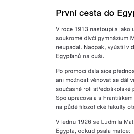
První cesta do Egy
V roce 1913 nastoupila jako 
soukromé dívčí gymnázium Min
neupadal. Naopak, vyústil v d
Egypťanů na duši.
Po promoci dala sice přednos
ani možnost věnovat se dál v
současně roli středoškolské 
Spolupracovala s Františkem
na půdě filozofické fakulty o
V lednu 1926 se Ludmila Mati
Egypta, odkud psala matce: