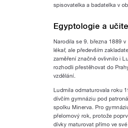
spisovatelka a badatelka v o
Egyptologie a učite
Narodila se 9. března 1889 v
lékař, ale především zakladat
zaměření značně ovlivnilo i Lud
rozhodli přestěhovat do Prahy
vzdělání.
Ludmila odmaturovala roku 
dívčím gymnáziu pod patron
spolku Minerva. Pro gymnázi
přelomový rok, protože popr
dívky maturovat přímo ve své 