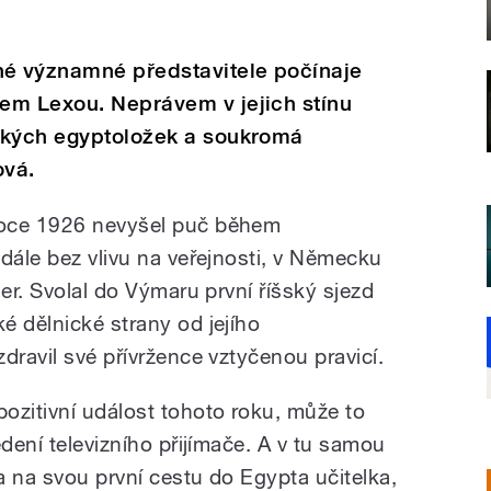
é významné představitele počínaje
em Lexou. Neprávem v jejich stínu
ských egyptoložek a soukromá
ová.
roce 1926 nevyšel puč během
dále bez vlivu na veřejnosti, v Německu
ler. Svolal do Výmaru první říšský sjezd
é dělnické strany
od jejího
dravil své přívržence vztyčenou pravicí.
zitivní událost tohoto roku, může to
edení televizního přijímače. A v tu samou
a na svou první cestu do Egypta učitelka,