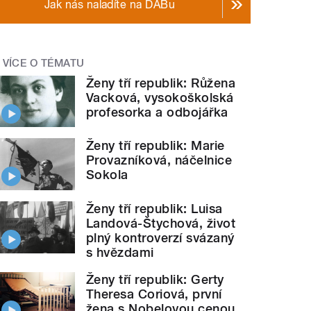
Jak nás naladíte na DABu
VÍCE O TÉMATU
Ženy tří republik: Růžena
Vacková, vysokoškolská
profesorka a odbojářka
Ženy tří republik: Marie
Provazníková, náčelnice
Sokola
Ženy tří republik: Luisa
Landová-Štychová, život
plný kontroverzí svázaný
s hvězdami
Ženy tří republik: Gerty
Theresa Coriová, první
žena s Nobelovou cenou