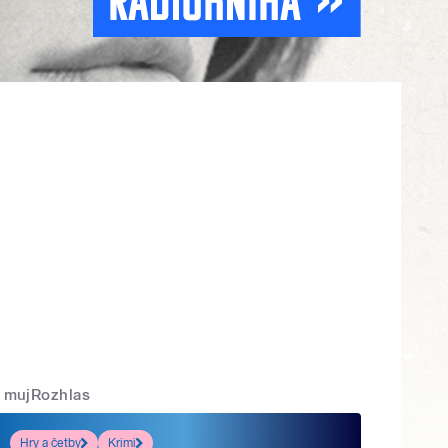
mujRozhlas
Hry a četby
Krimi