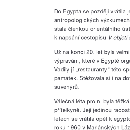
Do Egypta se později vrátila j
antropologických výzkumech a
stala členkou orientálního ús
k napsání cestopisu
V objetí 
Už na konci 20. let byla velm
výpravám, které v Egyptě or
Vadily jí „restauranty“ této sp
památek. Stěžovala si i na d
suvenýrů.
Válečná léta pro ni byla těžká.
přítelkyně. Její jedinou rados
letech se vrátila opět k egyp
roku 1960 v Mariánských Láz