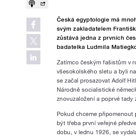
Česká egyptologie má mnoh
svým zakladatelem Františk
zůstává jedna z prvních če
badatelka Ludmila Matiegk
Zatímco českým fašistům v 
všesokolského sletu a byli na
se začal prosazovat Adolf Hit
Národně socialistické německ
znovuzaložení a poprvé tady z
Pokud chceme připomenout po
být třeba první veřejné předv
dobu, v lednu 1926, se vydal