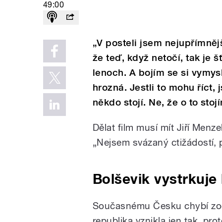
49:00
„V posteli jsem nejupřímnějš
že teď, když netočí, tak je š
lenoch. A bojím se si vymys
hrozná. Jestli to mohu říct,
někdo stojí. Ne, že o to stojí
Dělat film musí mít Jiří Menze
„Nejsem svázaný ctižádostí, 
Bolševik vystrkuje
Současnému Česku chybí zod
republika vznikla jen tak, pr