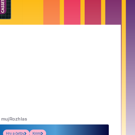
mujRozhlas
Hry a četby
Krimi