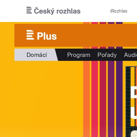
Přejít k hlavnímu obsahu
iRozhlas
Domácí
Program
Pořady
Audi