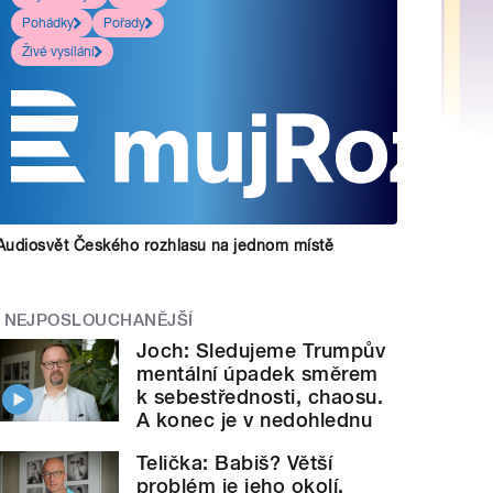
Pohádky
Pořady
Živé vysílání
Audiosvět Českého rozhlasu na jednom místě
NEJPOSLOUCHANĚJŠÍ
Joch: Sledujeme Trumpův
mentální úpadek směrem
k sebestřednosti, chaosu.
A konec je v nedohlednu
Telička: Babiš? Větší
problém je jeho okolí.