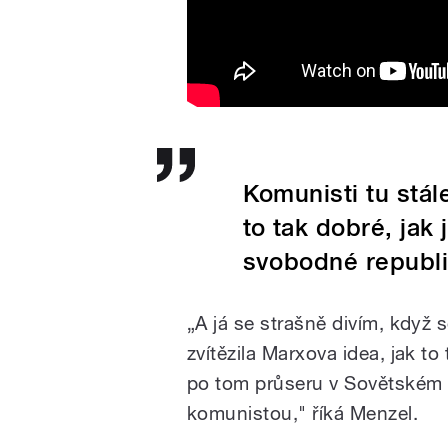
Komunisti tu stál
to tak dobré, jak
svobodné republ
„A já se strašně divím, když
zvítězila Marxova idea, jak t
po tom průseru v Sovětském
komunistou," říká Menzel.