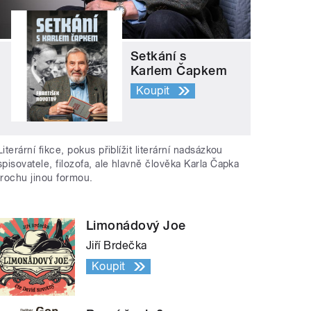
Setkání s
Karlem Čapkem
Koupit
Literární fikce, pokus přiblížit literární nadsázkou
spisovatele, filozofa, ale hlavně člověka Karla Čapka
trochu jinou formou.
Limonádový Joe
Jiří Brdečka
Koupit