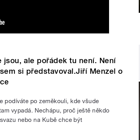
e jsou, ale pořádek tu není. Není
 jsem si představoval.Jiří Menzel o
ice
 se podíváte po zeměkouli, kde všude
o tam vypadá. Nechápu, proč ještě někdo
 svazu nebo na Kubě chce být