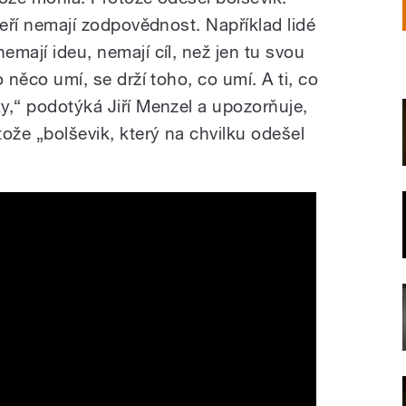
kteří nemají zodpovědnost. Například lidé
emají ideu, nemají cíl, než jen tu svou
o něco umí, se drží toho, co umí. A ti, co
ky,“ podotýká Jiří Menzel a upozorňuje,
tože „bolševik, který na chvilku odešel