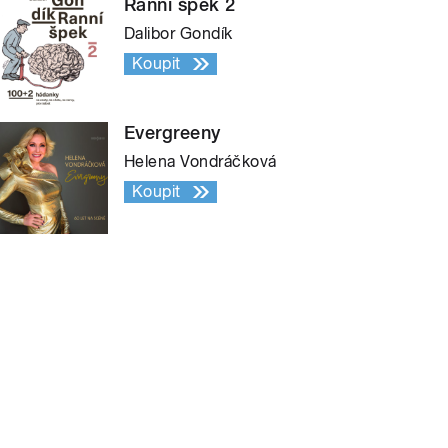
Ranní špek 2
Dalibor Gondík
Koupit
Evergreeny
Helena Vondráčková
Koupit