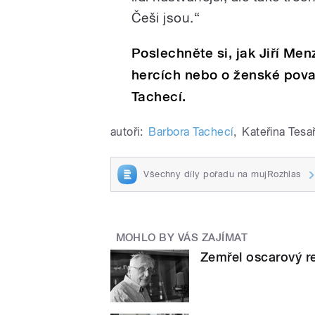
Češi jsou.“
Poslechněte si, jak Jiří Men
hercích nebo o ženské pova
Tachecí.
autoři:
Barbora Tachecí
,
Kateřina Tesa
Všechny díly pořadu na mujRozhlas
MOHLO BY VÁS ZAJÍMAT
Zemřel oscarový re