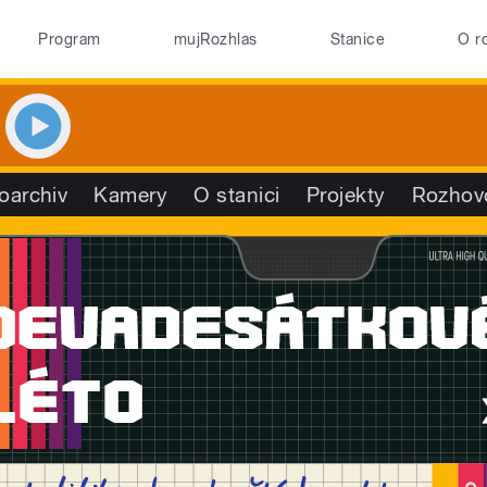
Program
mujRozhlas
Stanice
O r
oarchiv
Kamery
O stanici
Projekty
Rozhov