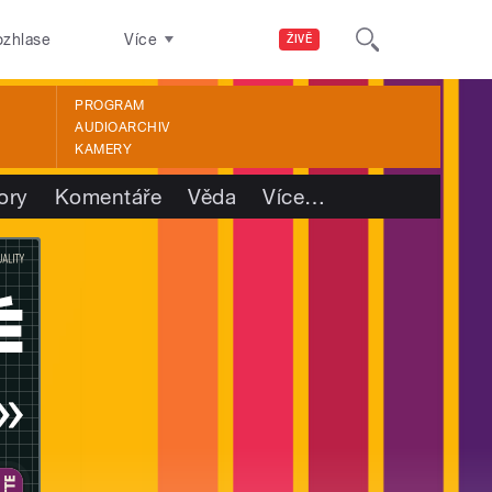
ozhlase
Více
ŽIVĚ
PROGRAM
AUDIOARCHIV
KAMERY
ory
Komentáře
Věda
Více
…