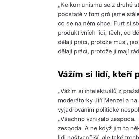
„Ke komunismu se z druhé st
podstatě v tom gró jsme stále 
co se na něm chce. Furt si st
produktivních lidí, těch, co dě
dělají práci, protože musí, jso
dělají práci, protože ji mají rád
Vážím si lidí, kteří
„Vážím si intelektuálů z praž
moderátorky Jiří Menzel a na 
vyjadřováním politické nespo
„Všechno vznikalo zespoda. To
zespoda. A ne když jim to něk
lidi naštvanější, ale také tro