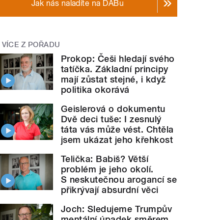
Jak nás naladíte na DABu
VÍCE Z POŘADU
Prokop: Češi hledají svého
tatíčka. Základní principy
mají zůstat stejné, i když
politika okorává
Geislerová o dokumentu
Dvě deci tuše: I zesnulý
táta vás může vést. Chtěla
jsem ukázat jeho křehkost
Telička: Babiš? Větší
problém je jeho okolí.
S neskutečnou arogancí se
přikrývají absurdní věci
Joch: Sledujeme Trumpův
mentální úpadek směrem