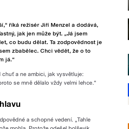
í,“ říká režisér Jiří Menzel a dodává,
ťastný, jak jen může být. „Já jsem
let, co budu dělat. Ta zodpovědnost je
 jsem zbabělec. Chci vědět, že o to
m já.“
l chuť a ne ambici, jak vysvětluje:
proto se mně dělalo vždy velmi lehce.“
 hlavu
povědné a schopné vedení. „Tahle
otože mohla. Protože odešel bolševik.