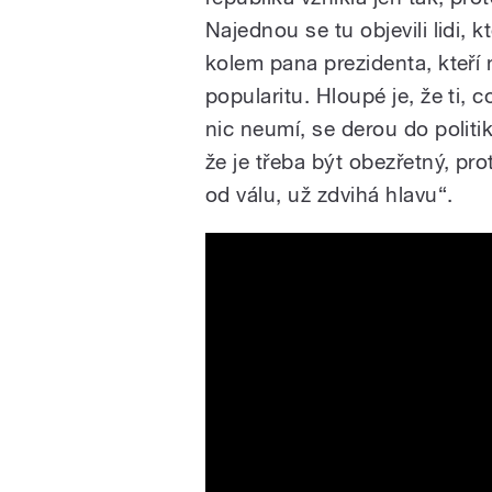
Najednou se tu objevili lidi, 
kolem pana prezidenta, kteří n
popularitu. Hloupé je, že ti, c
nic neumí, se derou do politi
že je třeba být obezřetný, pro
od válu, už zdvihá hlavu“.