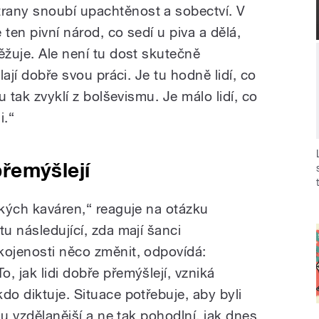
rany snoubí upachtěnost a sobectví. V
ten pivní národ, co sedí u piva a dělá,
ěžuje. Ale není tu dost skutečně
lají dobře svou práci. Je tu hodně lidí, co
u tak zvyklí z bolševismu. Je málo lidí, co
i.“
 přemýšlejí
ských kaváren,“ reaguje na otázku
tu následující, zda mají šanci
kojenosti něco změnit, odpovídá:
, jak lidi dobře přemýšlejí, vzniká
do diktuje. Situace potřebuje, aby byli
chu vzdělanější a ne tak pohodlní, jak dnes