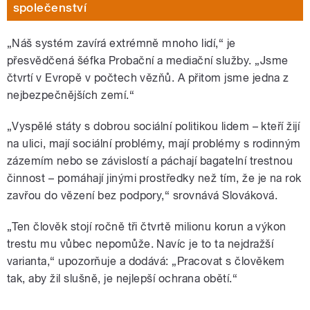
společenství
„Náš systém zavírá extrémně mnoho lidí,“ je
přesvědčená šéfka Probační a mediační služby. „Jsme
čtvrtí v Evropě v počtech vězňů. A přitom jsme jedna z
nejbezpečnějších zemí.“
„Vyspělé státy s dobrou sociální politikou lidem – kteří žijí
na ulici, mají sociální problémy, mají problémy s rodinným
zázemím nebo se závislostí a páchají bagatelní trestnou
činnost
–
pomáhají jinými prostředky než tím, že je na rok
zavřou do vězení bez podpory,“ srovnává Slováková.
„Ten člověk stojí ročně tři čtvrtě milionu korun a výkon
trestu mu vůbec nepomůže. Navíc je to ta nejdražší
varianta,“ upozorňuje a dodává:
„Pracovat s člověkem
tak, aby žil slušně, je nejlepší ochrana obětí.“