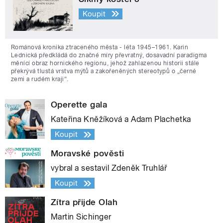
Koupit
Románová kronika ztraceného města - léta 1945–1961. Karin
Lednická předkládá do značné míry převratný, dosavadní paradigma
měnící obraz hornického regionu, jehož zahlazenou historii stále
překrývá tlustá vrstva mýtů a zakořeněných stereotypů o „černé
zemi a rudém kraji“.
Operette gala
Kateřina Kněžíková a Adam Plachetka
Koupit
Moravské pověsti
vybral a sestavil Zdeněk Truhlář
Koupit
Zítra přijde Olah
Martin Sichinger