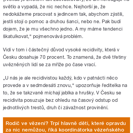
světlo a vypadá, že nic nechce. Nejhorší je, že
nedokážeme pracovat s jedincem tak, abychom zjistili,
jestli stojí o pomoc a druhou šanci, nebo ne. Pak budí
dojem, že je mu všechno jedno. A my máme tendenci
škatulkovat,“ pojmenovává problém.
Vidí v tom i částečný důvod vysoké recidivity, která v
Česku dosahuje 70 procent. To znamená, že dvě třetiny
uvězněných lidí se za mříže po čase vrací.
„U nás je ale recidivistou každý, kdo v patnácti něco
provede a v sedmdesáti znovu,“ upozorňuje ředitelka na
to, že se takzvaně míchají jablka a hrušky. V Česku se
recidivita posuzuje bez ohledu na časový odstup od
jednotlivých trestů, druh či závažnost provinění.
Rodič ve vězení? Trpí hlavně děti, které opravdu
za nic nemůžou, říká koordinátorka vězeňského