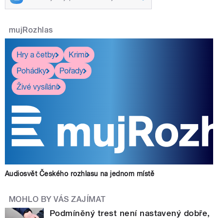
mujRozhlas
Hry a četby
Krimi
Pohádky
Pořady
Živé vysílání
Audiosvět Českého rozhlasu na jednom místě
MOHLO BY VÁS ZAJÍMAT
Podmíněný trest není nastavený dobře,