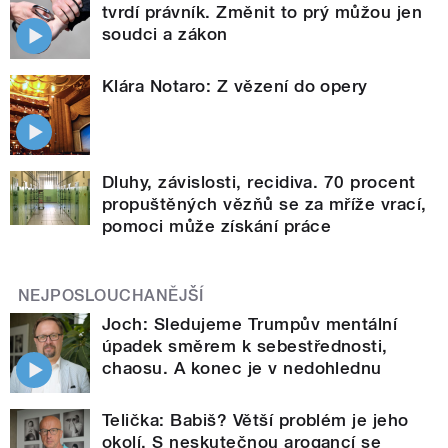
tvrdí právník. Změnit to prý můžou jen
soudci a zákon
Klára Notaro: Z vězení do opery
Dluhy, závislosti, recidiva. 70 procent
propuštěných vězňů se za mříže vrací,
pomoci může získání práce
NEJPOSLOUCHANĚJŠÍ
Joch: Sledujeme Trumpův mentální
úpadek směrem k sebestřednosti,
chaosu. A konec je v nedohlednu
Telička: Babiš? Větší problém je jeho
okolí. S neskutečnou arogancí se