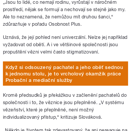
„Jsou to lidé, co nemají rodinu, vyrůstají v náročném
prostředí, nějak se formují a nechovají se stejně jako my.
Ale to neznamená, že nemůžou mít druhou šanci,“
zdůrazňuje v pořadu Osobnost Plus.
Uznává, že její pohled není univerzální. Nelze jej například
vyžadovat od obětí. A i ve většinové společnosti jsou
propuštění vězni velmi často stigmatizovaní.
Když si odsouzený pachatel a jeho oběť sednou
k jednomu stolu, je to vrcholový okamžik práce
Probační a mediační služby
Kromě předsudků je překážkou v začlenění pachatelů do
společnosti i to, že věznice jsou přeplněné. „V systému
vězeňství, které je přeplněné, není možný
individualizovaný přístup,“ kritizuje Slováková.
„Někdo je životem tak zdevastovaný, že ani nereaguje na