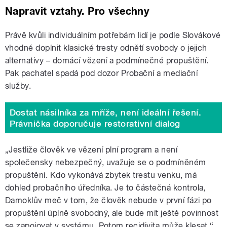
Napravit vztahy. Pro všechny
Právě kvůli individuálním potřebám lidí je podle Slovákové
vhodné doplnit klasické tresty odnětí svobody o jejich
alternativy – domácí vězení a podmínečné propuštění.
Pak pachatel spadá pod dozor Probační a mediační
služby.
Dostat násilníka za mříže, není ideální řešení.
Právnička doporučuje restorativní dialog
„Jestliže člověk ve vězení plní program a není
společensky nebezpečný, uvažuje se o podmíněném
propuštění. Kdo vykonává zbytek trestu venku, má
dohled probačního úředníka. Je to částečná kontrola,
Damoklův meč v tom, že člověk nebude v první fázi po
propuštění úplně svobodný, ale bude mít ještě povinnost
se zapojovat v systému. Potom recidivita může klesat,“