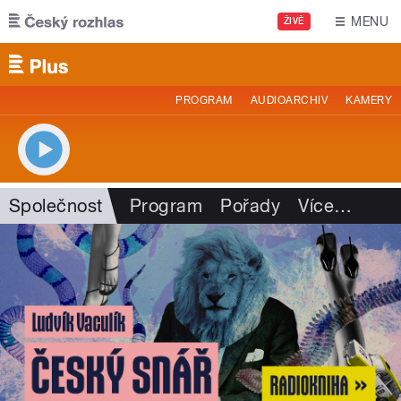
Přejít k hlavnímu obsahu
MENU
ŽIVĚ
PROGRAM
AUDIOARCHIV
KAMERY
Společnost
Program
Pořady
Více
…