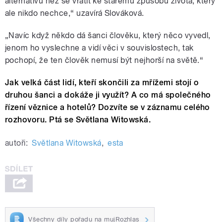
alternativu než se vrátit ke starému způsobu života, který
ale nikdo nechce,“ uzavírá Slováková.
„Navíc když někdo dá šanci člověku, který něco vyvedl,
jenom ho vyslechne a vidí věci v souvislostech, tak
pochopí, že ten člověk nemusí být nejhorší na světě.“
Jak velká část lidí, kteří skončili za mřížemi stojí o
druhou šanci a dokáže ji využít? A co má společného
řízení věznice a hotelů? Dozvíte se v záznamu celého
rozhovoru. Ptá se Světlana Witowská.
autoři:
Světlana Witowská
,
esta
Všechny díly pořadu na mujRozhlas