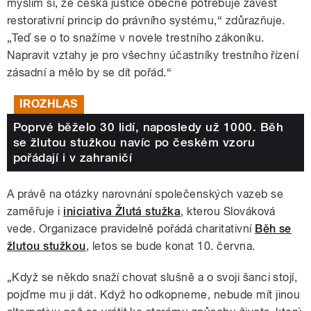
myslím si, že česká justice obecně potřebuje zavést
restorativní princip do právního systému,“ zdůrazňuje.
„Teď se o to snažíme v novele trestního zákoníku.
Napravit vztahy je pro všechny účastníky trestního řízení
zásadní a mělo by se dít pořád.“
IROZHLAS
Poprvé běželo 30 lidí, naposledy už 1000. Běh
se žlutou stužkou navíc po českém vzoru
pořádají i v zahraničí
A právě na otázky narovnání společenských vazeb se
zaměřuje i
iniciativa Žlutá stužka
, kterou Slováková
vede. Organizace pravidelně pořádá charitativní
Běh se
žlutou stužkou
, letos se bude konat 10. června.
„Když se někdo snaží chovat slušně a o svoji šanci stojí,
pojďme mu ji dát. Když ho odkopneme, nebude mít jinou