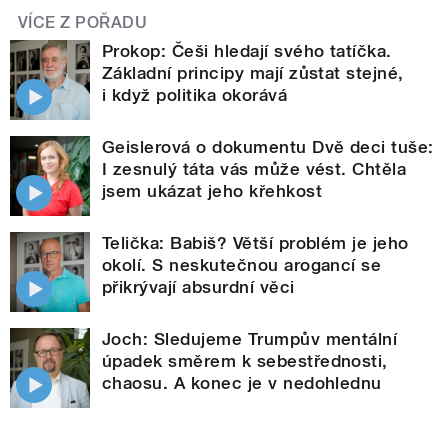
VÍCE Z POŘADU
Prokop: Češi hledají svého tatíčka.
Základní principy mají zůstat stejné,
i když politika okorává
Geislerová o dokumentu Dvě deci tuše:
I zesnulý táta vás může vést. Chtěla
jsem ukázat jeho křehkost
Telička: Babiš? Větší problém je jeho
okolí. S neskutečnou arogancí se
přikrývají absurdní věci
Joch: Sledujeme Trumpův mentální
úpadek směrem k sebestřednosti,
chaosu. A konec je v nedohlednu