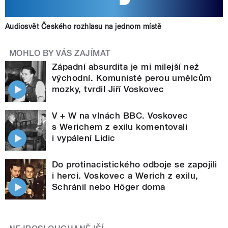
Audiosvět Českého rozhlasu na jednom místě
MOHLO BY VÁS ZAJÍMAT
Západní absurdita je mi milejší než
východní. Komunisté perou umělcům
mozky, tvrdil Jiří Voskovec
V + W na vlnách BBC. Voskovec
s Werichem z exilu komentovali
i vypálení Lidic
Do protinacistického odboje se zapojili
i herci. Voskovec a Werich z exilu,
Schránil nebo Höger doma