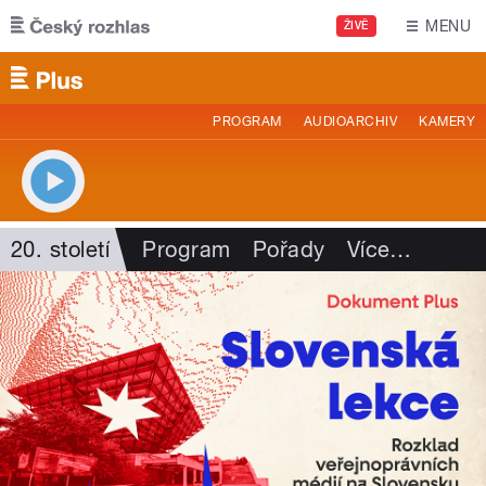
Přejít k hlavnímu obsahu
MENU
ŽIVĚ
PROGRAM
AUDIOARCHIV
KAMERY
20. století
Program
Pořady
Více
…