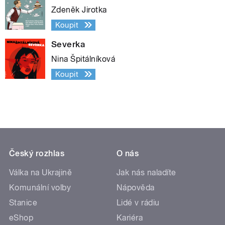
Zdeněk Jirotka
Koupit
Severka
Nina Špitálníková
Koupit
Český rozhlas
O nás
Válka na Ukrajině
Jak nás naladíte
Komunální volby
Nápověda
Stanice
Lidé v rádiu
eShop
Kariéra