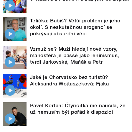
Telička: Babiš? Větší problém je jeho
okolí. S neskutečnou arogancí se
přikrývají absurdní věci
Vzmuž se? Muži hledají nové vzory,
manosféra je passé jako leninismus,
tvrdí Jarkovská, Maňák a Petr
Jaké je Chorvatsko bez turistů?
Aleksandra Wojtaszeková: Fjaka
Pavel Kortan: Čtyřicítka mě naučila, že
už nemusím být pořád k dispozici