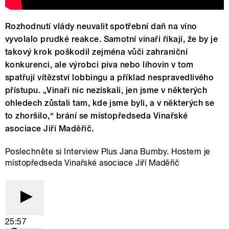
Rozhodnutí vlády neuvalit spotřební daň na víno
vyvolalo prudké reakce. Samotní vinaři říkají, že by je
takový krok poškodil zejména vůči zahraniční
konkurenci, ale výrobci piva nebo lihovin v tom
spatřují vítězství lobbingu a příklad nespravedlivého
přístupu. „Vinaři nic nezískali, jen jsme v některých
ohledech zůstali tam, kde jsme byli, a v některých se
to zhoršilo,“ brání se místopředseda Vinařské
asociace Jiří Maděřič.
Poslechněte si Interview Plus Jana Bumby. Hostem je
místopředseda Vinařské asociace Jiří Maděřič
25:57