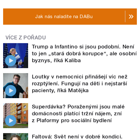
Jak nás naladíte na DABu
VÍCE Z POŘADU
Trump a Infantino si jsou podobní. Není
to jen „stará dobrá korupce“, ale osobní
byznys, říká Kaliba
Loutky v nemocnici přinášejí víc než
rozptýlení. Fungují na děti i nejstarší
pacienty, říká Matějka
Superdávka? Poraženými jsou malé
domácnosti platící tržní nájem, zní
z Plaformy pro sociální bydlení
Faltová: Svět není v dobré kondici.