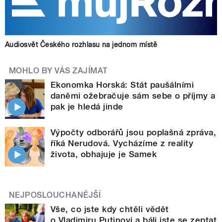
Audiosvět Českého rozhlasu na jednom místě
MOHLO BY VÁS ZAJÍMAT
Ekonomka Horská: Stát paušálními
daněmi ožebračuje sám sebe o příjmy a
pak je hledá jinde
Výpočty odborářů jsou poplašná zpráva,
říká Nerudová. Vycházíme z reality
života, obhajuje je Samek
NEJPOSLOUCHANĚJŠÍ
Vše, co jste kdy chtěli vědět
o Vladimiru Putinovi a báli jste se zeptat