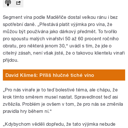
Segment vína podle Maděřiče dostal velkou ránu i bez
spotřební daně. „Přestává platit výjimka pro vína, že
můžou být používána jako dárkový předmět. To tvořilo
pro spoustu malých vinařství 50 až 60 procent ročního
obratu, pro některá jenom 30,“ uvádí s tím, že jde o
citelný zásah, není však jisté, že o takovou klientelu vinaři
přijdou.
David Klimeš: Příliš hlučné tiché víno
„Pro nás vinaře je to teď bolestivé téma, ale chápu, že
krok tímto směrem musel nastat. Spravedlnost teď asi
zvítězila. Problém je ovšem v tom, že pro nás se změnila
pravidla hry během ní.“
„Kdybychom věděli dopředu, že tato výjimka nebude