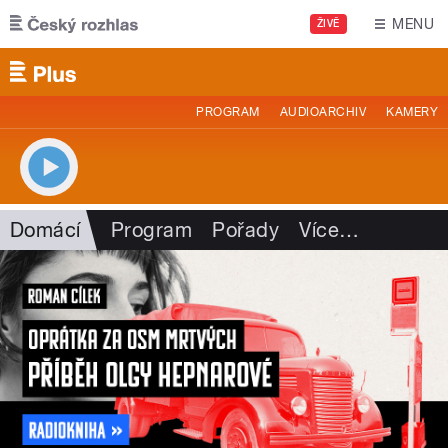
Přejít k hlavnímu obsahu
MENU
ŽIVĚ
PROGRAM
AUDIOARCHIV
KAMERY
Domácí
Program
Pořady
Více
…