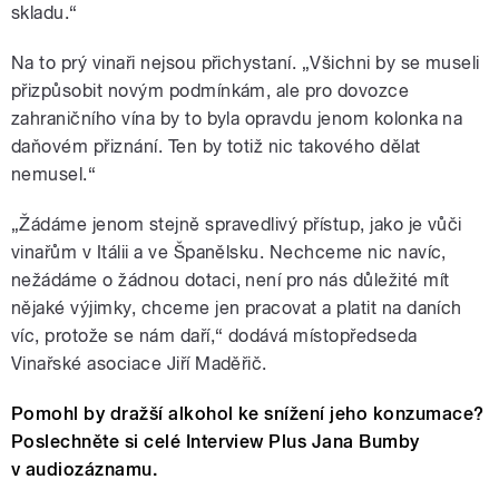
skladu.“
Na to prý vinaři nejsou přichystaní. „Všichni by se museli
přizpůsobit novým podmínkám, ale pro dovozce
zahraničního vína by to byla opravdu jenom kolonka na
daňovém přiznání. Ten by totiž nic takového dělat
nemusel.“
„Žádáme jenom stejně spravedlivý přístup, jako je vůči
vinařům v Itálii a ve Španělsku. Nechceme nic navíc,
nežádáme o žádnou dotaci, není pro nás důležité mít
nějaké výjimky, chceme jen pracovat a platit na daních
víc, protože se nám daří,“ dodává místopředseda
Vinařské asociace Jiří Maděřič.
Pomohl by dražší alkohol ke snížení jeho konzumace?
Poslechněte si celé Interview Plus Jana Bumby
v audiozáznamu.