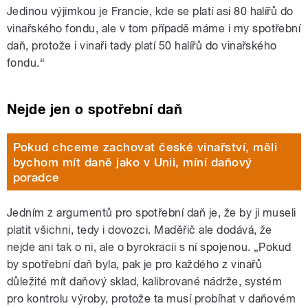
Jedinou výjimkou je Francie, kde se platí asi 80 halířů do
vinařského fondu, ale v tom případě máme i my spotřební
daň, protože i vinaři tady platí 50 halířů do vinařského
fondu.“
Nejde jen o spotřební daň
Pokud chceme zachovat české vinařství, měli
bychom mít daně jako v Unii, míní daňový
poradce
Jedním z argumentů pro spotřební daň je, že by ji museli
platit všichni, tedy i dovozci. Maděřič ale dodává, že
nejde ani tak o ni, ale o byrokracii s ní spojenou. „Pokud
by spotřební daň byla, pak je pro každého z vinařů
důležité mít daňový sklad, kalibrované nádrže, systém
pro kontrolu výroby, protože ta musí probíhat v daňovém