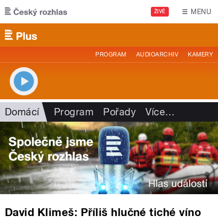
Přejít k hlavnímu obsahu
MENU
ŽIVĚ
PROGRAM
AUDIOARCHIV
KAMERY
Domácí
Program
Pořady
Více
…
David Klimeš: Příliš hlučné tiché víno