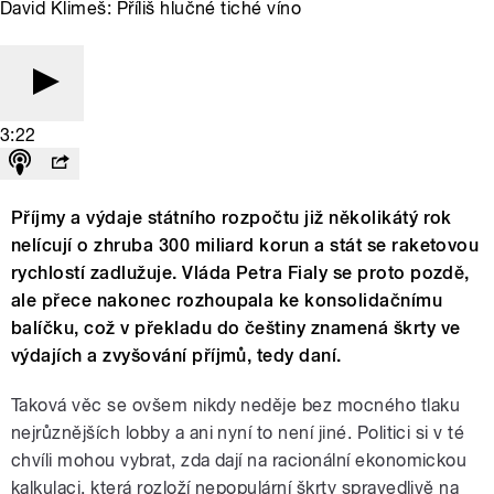
David Klimeš: Příliš hlučné tiché víno
3:22
Příjmy a výdaje státního rozpočtu již několikátý rok
nelícují o zhruba 300 miliard korun a stát se raketovou
rychlostí zadlužuje. Vláda Petra Fialy se proto pozdě,
ale přece nakonec rozhoupala ke konsolidačnímu
balíčku, což v překladu do češtiny znamená škrty ve
výdajích a zvyšování příjmů, tedy daní.
Taková věc se ovšem nikdy neděje bez mocného tlaku
nejrůznějších lobby a ani nyní to není jiné. Politici si v té
chvíli mohou vybrat, zda dají na racionální ekonomickou
kalkulaci, která rozloží nepopulární škrty spravedlivě na