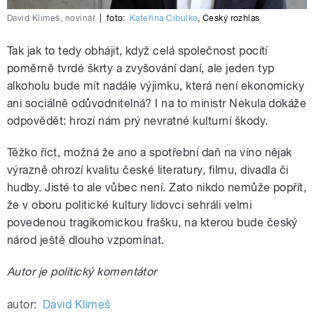
David Klimeš, novinář
|
foto:
Kateřina Cibulka
,
Český rozhlas
Tak jak to tedy obhájit, když celá společnost pocítí
poměrně tvrdé škrty a zvyšování daní, ale jeden typ
alkoholu bude mít nadále výjimku, která není ekonomicky
ani sociálně odůvodnitelná? I na to ministr Nekula dokáže
odpovědět: hrozí nám prý nevratné kulturní škody.
Těžko říct, možná že ano a spotřební daň na víno nějak
výrazně ohrozí kvalitu české literatury, filmu, divadla či
hudby. Jisté to ale vůbec není. Zato nikdo nemůže popřít,
že v oboru politické kultury lidovci sehráli velmi
povedenou tragikomickou frašku, na kterou bude český
národ ještě dlouho vzpomínat.
Autor je politický komentátor
autor:
David Klimeš