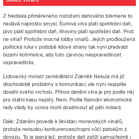
Z hlediska přiměřeného rozložení daňového břemene to
nedává naprosto smysl. Šumivá vína platí spotřební daň,
pivo platí spotřební daň, lihoviny platí spotřební daň. Proč
ne vína? Protože mocná lobby vinařů. Jejich prodloužená
politická ruka v podobě lidové strany tak nyní předvádí
bizarní kotrmelce, aby tuto zjevnou nespravedlnost
ospravedlnila.
Lidovecký ministr zemědělství Zdeněk Nekula má již
dlouhodobě problémy s komunikací, ale nyní nejspíše
dosáhl svého vrcholu. Přínos danění vína je prý podle něj
pro státní kasu nejistý. Není. Podle Národní ekonomické
rady vlády by výnos mohl dosáhnout až pěti miliard.
Dále: Zdanění povede k likvidaci moravských vinařů,
protože nebudou konkurenceschopní vůči patokům z
dovozu. To je jasná lež, protože daň zatíží samozřejmě i