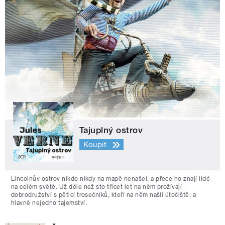
Tajuplný ostrov
Koupit
Lincolnův ostrov nikdo nikdy na mapě nenašel, a přece ho znají lidé
na celém světě. Už déle než sto třicet let na něm prožívají
dobrodružství s pěticí trosečníků, kteří na něm našli útočiště, a
hlavně nejedno tajemství.