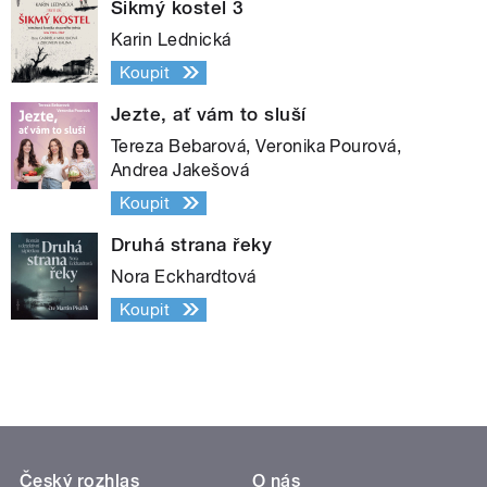
Šikmý kostel 3
Karin Lednická
Koupit
Jezte, ať vám to sluší
Tereza Bebarová, Veronika Pourová,
Andrea Jakešová
Koupit
Druhá strana řeky
Nora Eckhardtová
Koupit
Český rozhlas
O nás