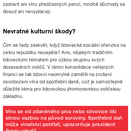
zastavit ani vlnu předčasných penzí, mnohé důchody se
dosud ani nevyplácejí.
Nevratné kulturní škody?
Čím se tedy zaskvět, když lidovecká sociální ofenziva na
celou republiku neuspěla? Ano, nějakým tradičním
lidoveckým tématem pro úzkou skupinu svých
dosavadních voličů. V rámci konsolidace veřejných
financí se tak lidovci neomylně zaměřili na zrušení
osvobození vína od spotřební daně, což je samozřejmě
důležité téma pro lidoveckou jihomoravskou voličskou
základnu.
Víno se od zdaněného piva nebo slivovice liší
silnou vazbou na původ suroviny. Spotřební daň
může vinařství pohřbít, upozorňuje prezident
Svazu vinařů