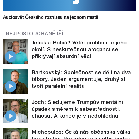
Audiosvět Českého rozhlasu na jednom místě
NEJPOSLOUCHANĚJŠÍ
Telička: Babiš? Větší problém je jeho
okolí. S neskutečnou arogancí se
přikrývají absurdní věci
Bartkovský: Společnost se dělí na dva
tábory. Jeden argumentuje, druhý si
tvoří paralelní realitu
Joch: Sledujeme Trumpův mentální
úpadek směrem k sebestřednosti,
chaosu. A konec je v nedohlednu
Michopulos: Čeká nás občanská válka
bez střelby. Prezidentské volby budou