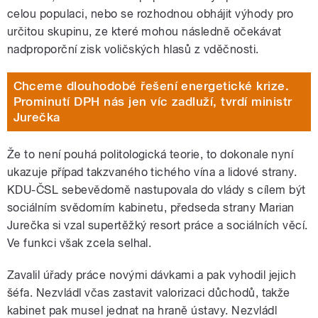
celou populaci, nebo se rozhodnou obhájit výhody pro
určitou skupinu, ze které mohou následně očekávat
nadproporční zisk voličských hlasů z vděčnosti.
Chceme dlouhodobé řešení energetické krize.
Prominutí DPH nás jen víc zadluží, tvrdí ministr
Jurečka
Že to není pouhá politologická teorie, to dokonale nyní
ukazuje případ takzvaného tichého vína a lidové strany.
KDU-ČSL sebevědomě nastupovala do vlády s cílem být
sociálním svědomím kabinetu, předseda strany Marian
Jurečka si vzal supertěžký resort práce a sociálních věcí.
Ve funkci však zcela selhal.
Zavalil úřady práce novými dávkami a pak vyhodil jejich
šéfa. Nezvládl včas zastavit valorizaci důchodů, takže
kabinet pak musel jednat na hraně ústavy. Nezvládl