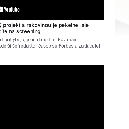
 projekt s rakovinou je pekelné, ale
ďte na screening
teď pohybuju, jsou dané tím, kdy mám
kdejší šéfredaktor časopisu Forbes a zakladatel