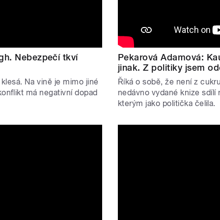
gh. Nebezpečí tkví
Pekarová Adamová: Kauz
jinak. Z politiky jsem o
lesá. Na vině je mimo jiné
Říká o sobě, že není z cuk
konflikt má negativní dopad
nedávno vydané knize sdílí 
kterým jako politička čelila.