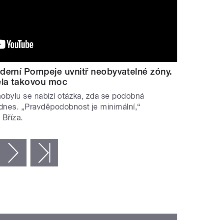
derní Pompeje uvnitř neobyvatelné zóny.
ěla takovou moc
rnobylu se nabízí otázka, zda se podobná
 dnes. „Pravděpodobnost je minimální,“
 Bříza.
následující ›
poslední »