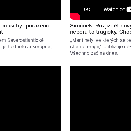
 musí být poraženo.
Šimůnek: Rozjíždět nový
at
neberu to tragicky. Cho
em Severoatlantické
„Mantinely, ve kterých se 
u, je hodnotová korupce,“
chemoterapii,“ přibližuje ně
Všechno začíná dnes.