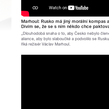
Marhoul: Rusko má jiný morální kompas a
Divím se, že se s ním někdo chce paktov
„Dlouhodobá snaha o to, aby Česko nebylo člen
aliance, aby bylo slaboučké a podvolilo se Rusk
říká režisér Václav Marhoul.