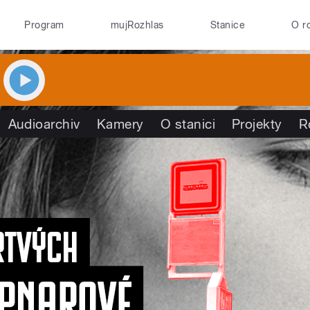
Program
mujRozhlas
Stanice
O r
Audioarchiv
Kamery
O stanici
Projekty
R