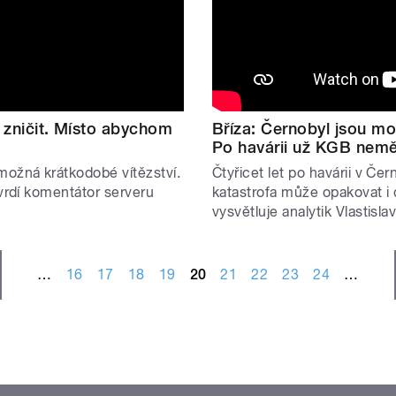
a zničit. Místo abychom
Bříza: Černobyl jsou mo
Po havárii už KGB nem
možná krátkodobé vítězství.
Čtyřicet let po havárii v Če
tvrdí komentátor serveru
katastrofa může opakovat i
vysvětluje analytik Vlastislav
…
16
17
18
19
20
21
22
23
24
…