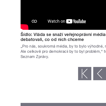
Šídlo: Vláda se snaží veřejnoprávní médi
debatovali, co od nich chceme
„Pro nás, soukromá média, by to bylo výhodné, 
Ale celkově pro demokracii by to byl problém,“ 
Seznam Zprávy.
STRÁNKY
« první
‹ předchozí