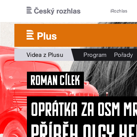
Přejít k hlavnímu obsahu
iRozhlas
Videa z Plusu
Program
Pořady