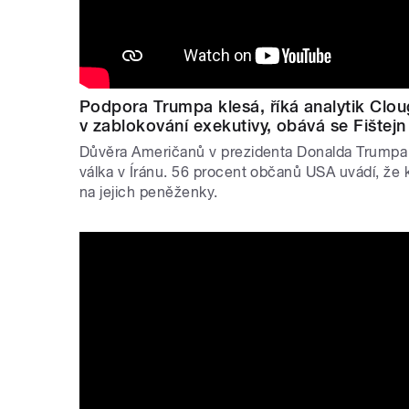
Podpora Trumpa klesá, říká analytik Clou
v zablokování exekutivy, obává se Fištejn
Důvěra Američanů v prezidenta Donalda Trumpa k
válka v Íránu. 56 procent občanů USA uvádí, že 
na jejich peněženky.