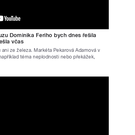
u Dominika Feriho bych dnes řešila
dešla včas
ru ani ze železa. Markéta Pekarová Adamová v
například téma neplodnosti nebo překážek,