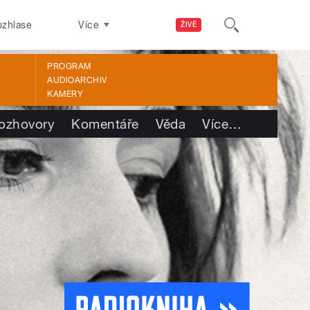
ozhlase
Více
ŽIVĚ
PROGRAM
AUDIOARCHIV
KAMERY
ozhovory
Komentáře
Věda
Více
…