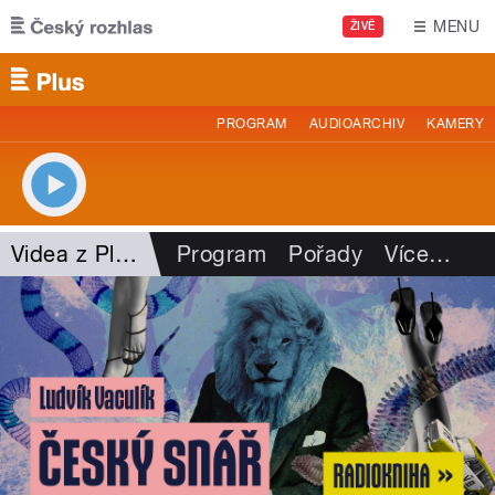
Přejít k hlavnímu obsahu
MENU
ŽIVĚ
PROGRAM
AUDIOARCHIV
KAMERY
Videa z Plusu
Program
Pořady
Více
…