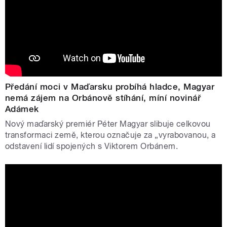
Předání moci v Maďarsku probíhá hladce, Magyar
nemá zájem na Orbánově stíhání, míní novinář
Adámek
Nový maďarský premiér Péter Magyar slibuje celkovou
transformaci země, kterou označuje za „vyrabovanou, a
odstavení lidí spojených s Viktorem Orbánem.