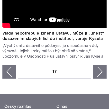
Vláda nepotřebuje změnit Ústavu. Může ji „unést“
dosazením slabých lidí do institucí, varuje Kysela
„Vychýlení z ústavního půdorysu je u současné vlády
výrazné. Jejich kroky můžou být obtížně vratné,“
upozorňuje v Osobnosti Plus ústavní právník Jan Kysela.
STRÁNKY
17
n
zí
Český rozhlas
O nás