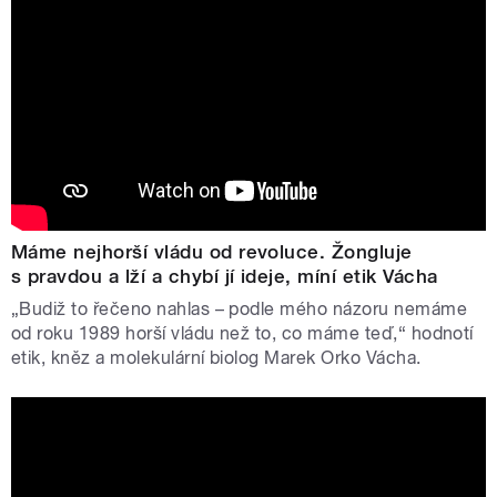
Máme nejhorší vládu od revoluce. Žongluje
s pravdou a lží a chybí jí ideje, míní etik Vácha
„Budiž to řečeno nahlas – podle mého názoru nemáme
od roku 1989 horší vládu než to, co máme teď,“ hodnotí
etik, kněz a molekulární biolog Marek Orko Vácha.