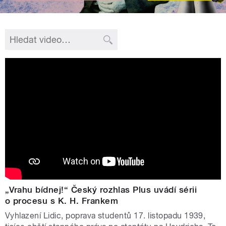
„Vrahu bídnej!“ Český rozhlas Plus uvádí sérii
o procesu s K. H. Frankem
Vyhlazení Lidic, poprava studentů 17. listopadu 1939,