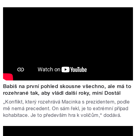
Babiš na první pohled skousne všechno, ale má to
rozehrané tak, aby vládl další roky, míní Dostál
„Konflikt, který rozehrává Macinka s prezidentem, podle
mě nemá precedent. On sám řekl, je to extrémní případ
kohabitace. Je to především hra k voličům,“ dodává.