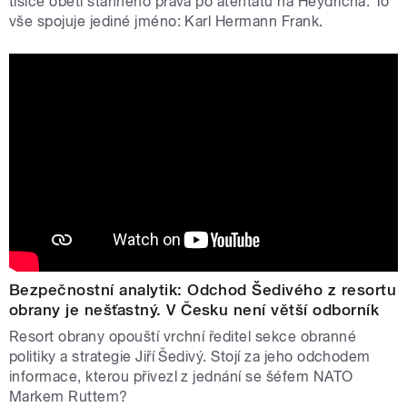
tisíce obětí stanného práva po atentátu na Heydricha. To
vše spojuje jediné jméno: Karl Hermann Frank.
Bezpečnostní analytik: Odchod Šedivého z resortu
obrany je nešťastný. V Česku není větší odborník
Resort obrany opouští vrchní ředitel sekce obranné
politiky a strategie Jiří Šedivý. Stojí za jeho odchodem
informace, kterou přivezl z jednání se šéfem NATO
Markem Ruttem?