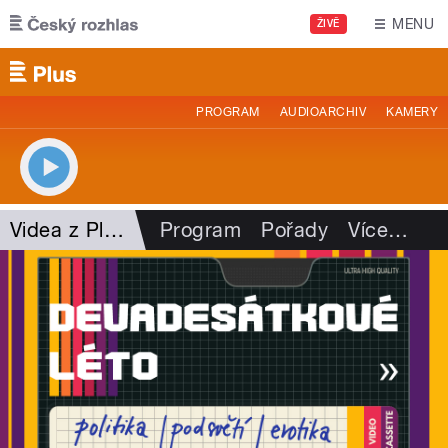
Přejít k hlavnímu obsahu
MENU
ŽIVĚ
PROGRAM
AUDIOARCHIV
KAMERY
Videa z Plusu
Program
Pořady
Více
…