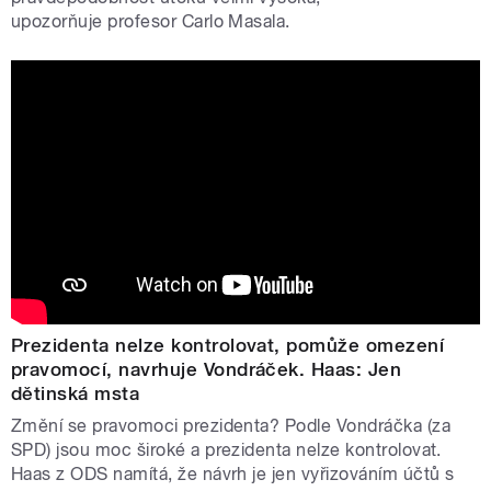
upozorňuje profesor Carlo Masala.
Prezidenta nelze kontrolovat, pomůže omezení
pravomocí, navrhuje Vondráček. Haas: Jen
dětinská msta
Změní se pravomoci prezidenta? Podle Vondráčka (za
SPD) jsou moc široké a prezidenta nelze kontrolovat.
Haas z ODS namítá, že návrh je jen vyřizováním účtů s