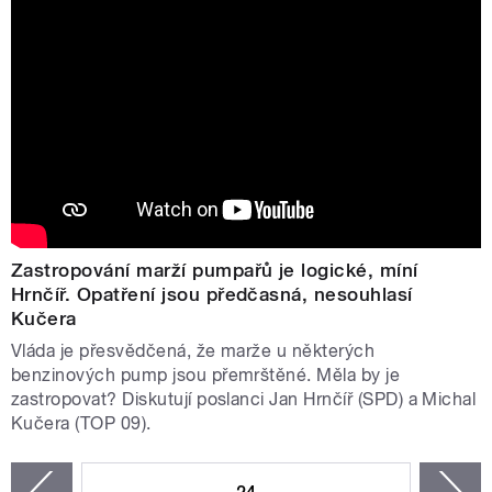
Zastropování marží pumpařů je logické, míní
Hrnčíř. Opatření jsou předčasná, nesouhlasí
Kučera
Vláda je přesvědčená, že marže u některých
benzinových pump jsou přemrštěné. Měla by je
zastropovat? Diskutují poslanci Jan Hrnčíř (SPD) a Michal
Kučera (TOP 09).
STRÁNKY