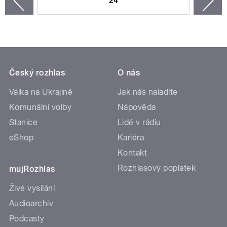
24
n
zí
Český rozhlas
O nás
Válka na Ukrajině
Jak nás naladíte
Komunální volby
Nápověda
Stanice
Lidé v rádiu
eShop
Kariéra
Kontakt
Rozhlasový poplatek
mujRozhlas
Živé vysílání
Audioarchiv
Podcasty