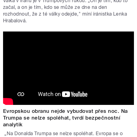
Válka v Íránu je v Trumpových rukou. „On je tím, kdo to
začal, a on je tím, kdo se může ze dne na den
rozhodnout, že z té války odejde," míní íránistka Lenka
Hrabalová.
Evropskou obranu nejde vybudovat přes noc. Na
Trumpa se nelze spoléhat, tvrdí bezpečnostní
analytik
„Na Donalda Trumpa se nelze spoléhat. Evropa se o