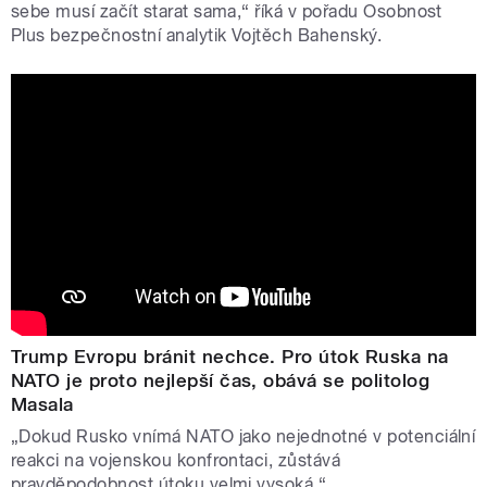
sebe musí začít starat sama,“ říká v pořadu Osobnost
Plus bezpečnostní analytik Vojtěch Bahenský.
Trump Evropu bránit nechce. Pro útok Ruska na
NATO je proto nejlepší čas, obává se politolog
Masala
„Dokud Rusko vnímá NATO jako nejednotné v potenciální
reakci na vojenskou konfrontaci, zůstává
pravděpodobnost útoku velmi vysoká,“