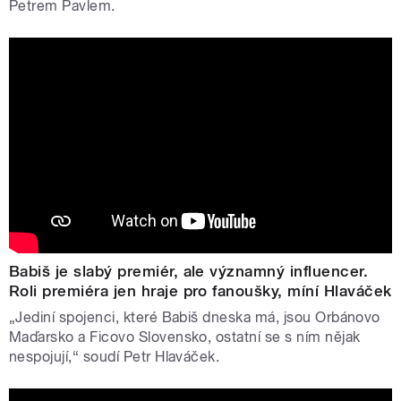
Petrem Pavlem.
Babiš je slabý premiér, ale významný influencer.
Roli premiéra jen hraje pro fanoušky, míní Hlaváček
„Jediní spojenci, které Babiš dneska má, jsou Orbánovo
Maďarsko a Ficovo Slovensko, ostatní se s ním nějak
nespojují,“ soudí Petr Hlaváček.