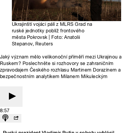
Ukrajinští vojáci pálí z MLRS Grad na
ruské jednotky poblíž frontového
města Pokrovsk | Foto: Anatolii
Stepanov, Reuters
Jaký význam mělo velikonoční příměří mezi Ukrajinou a
Ruskem? Poslechněte si rozhovory se zahraničním
zpravodajem Českého rozhlasu Martinem Dorazínem a
bezpečnostním analytikem Milanem Mikuleckým
8:57
Ruský prezident Vladimir Putin v sobotu vyhlásil