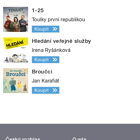
1-25
Toulky první republikou
Koupit
Hledání veřejné služby
Irena Ryšánková
Koupit
Broučci
Jan Karafiát
Koupit
Český rozhlas
O nás