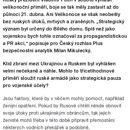
velikonoční příměří, boje se tak měly zastavit až do
půlnoci 21. dubna. Ani Velikonoce se však neobešly
bez ruských útoků, mrtvých a zraněných. „Strategický
význam byl určený do Bílého domu. Spíš než jako
vojenskou bych tohle označoval za propagandistickou
a PR akci,“ popisuje pro Český rozhlas Plus
bezpečnostní analytik Milan Mikulecký.
Klid zbraní mezi Ukrajinou a Ruskem byl vyhlášen
velmi nečekaně a náhle. Mohlo to třicetihodinové
příměří sloužit ruské armádě jako strategická pauza
pro vojenské účely?
Jsou faktory, které by v něčem mohly pomoct, například
ženijní opatření. Pokud by Rusové chtěli někde obnovit
svoje útoky proti ukrajinským obráncům, tak jejich
ženisté mohli třeba v této době připravit přemostění
některých vodních překážek a podobně.