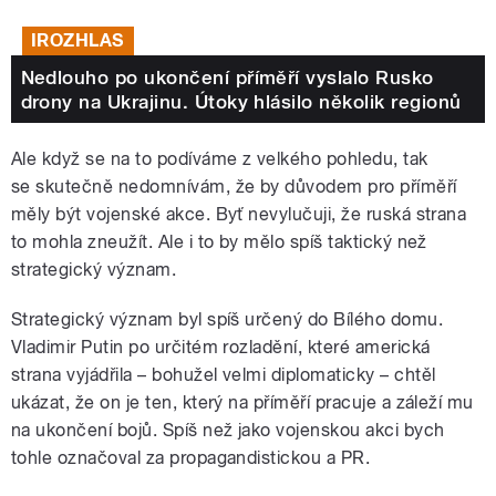
IROZHLAS
Nedlouho po ukončení příměří vyslalo Rusko
drony na Ukrajinu. Útoky hlásilo několik regionů
Ale když se na to podíváme z velkého pohledu, tak
se
skutečně
nedomnívám, že by důvodem pro příměří
měly být vojenské akce. Byť nevylučuji, že ruská strana
to mohla zneužít. Ale i to by mělo spíš taktický než
strategický význam.
Strategický význam byl spíš určený do Bílého domu.
Vladimir Putin po určitém rozladění, které americká
strana vyjádřila – bohužel velmi diplomaticky
–
chtěl
ukázat, že on je ten, který na příměří pracuje a záleží mu
na ukončení bojů. Spíš než jako vojenskou akci bych
tohle označoval za propagandistickou a PR.