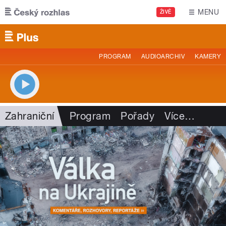
Přejít k hlavnímu obsahu
MENU
ŽIVĚ
PROGRAM
AUDIOARCHIV
KAMERY
Zahraniční
Program
Pořady
Více
…