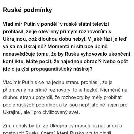
Ruské podmínky
Vladimir Putin v pondělí v ruské státní televizi
prohlásil, že je otevřený přímým rozhovorům s
Ukrajinou, což dlouhou dobu nebyl. V jaké fázi je teď
válka na Ukrajině? Momentální situace úplně
nenasvědčuje tomu, že by Rusku vyhovovalo ukončení
konfliktu. Máte pocit, že najednou obrací? Nebo opět
jde o jakýsi propagandistický nástroj?
Vladimir Putin sice na jednu stranu prohlásil, že je
připravený na přímé rozhovory, to je hezké. Nicméně na
druhou stranu potvrdil, že rozhovory by měly probíhat
podle ruských podmínek a ty jsou nepřijatelné nejen pro
Ukrajinu, ale i pro civilizovaný svět.
Znamenaly by to, že Ukrajina by musela uznat anexi a
postoupit Rusku území, které Rusko v tuto chvíli