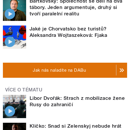
Bartkovský: Společnost se dělí na dva
tábory. Jeden argumentuje, druhý si
tvoří paralelní realitu
Jaké je Chorvatsko bez turistů?
Aleksandra Wojtaszeková: Fjaka
Jak nás naladíte na DABu
VÍCE O TÉMATU
Libor Dvořák: Strach z mobilizace žene
Rusy do zahraničí
Kličko: Snad si Zelenskyj nebude hrát