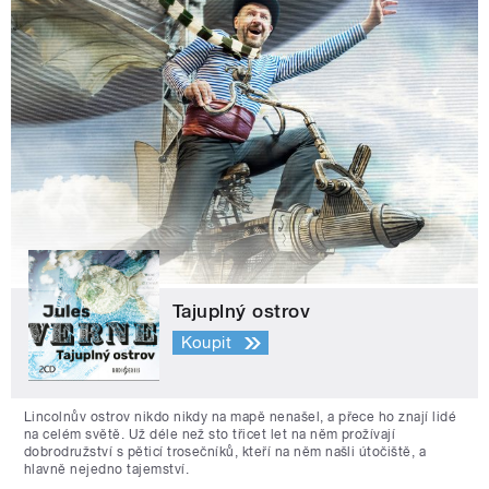
Tajuplný ostrov
Koupit
Lincolnův ostrov nikdo nikdy na mapě nenašel, a přece ho znají lidé
na celém světě. Už déle než sto třicet let na něm prožívají
dobrodružství s pěticí trosečníků, kteří na něm našli útočiště, a
hlavně nejedno tajemství.