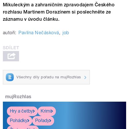
Mikuleckým a zahraničním zpravodajem Českého
rozhlasu Martinem Dorazínem si poslechněte ze
záznamu v úvodu článku.
autoři:
Pavlína Nečásková
,
job
Všechny díly pořadu na mujRozhlas
mujRozhlas
Hry a četby
Krimi
Pohádky
Pořady