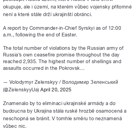
okupuje, ale i území, na kterém vůbec vojensky přítomné
není a které stále drží ukrajinští obránci.
A report by Commander-in-Chief Syrskyi as of 12:00
a.m., following the end of Easter.
The total number of violations by the Russian army of
Russia’s own ceasefire promise throughout the day
reached 2,935. The highest number of shellings and
assaults occurred in the Pokrovsk…
— Volodymyr Zelenskyy / Володимир Зеленський
(@ZelenskyyUa)
April 20, 2025
Znamenalo by to eliminaci ukrajinské armády a do
budoucna by Ukrajina stála ruské hrozbě osamocená a
neschopná se bránit. V tomhle směru to neznamená
vůbec nic.