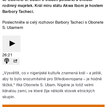
rodinný majetek. Král míru státu Akwa Ibom je hostem
Barbory Tachecí.
Poslechněte si celý rozhovor Barbory Tachecí s Obonete
S. Ubamem
26:21
„Vysvětlit, co v nigerijské kultuře znamená král – a ještě,
aby to bylo srozumitelné pro Středoevropana – je hodně
těžké,“ říká Obonete S. Ubam. Nigérie je totiž velmi
lidnatou zemí, ve které žije několik stovek etnických
skupin.