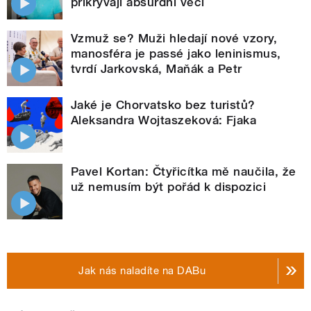
přikrývají absurdní věci
Vzmuž se? Muži hledají nové vzory,
manosféra je passé jako leninismus,
tvrdí Jarkovská, Maňák a Petr
Jaké je Chorvatsko bez turistů?
Aleksandra Wojtaszeková: Fjaka
Pavel Kortan: Čtyřicítka mě naučila, že
už nemusím být pořád k dispozici
Jak nás naladíte na DABu