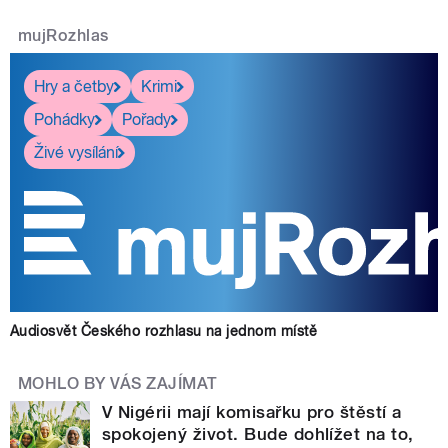
mujRozhlas
Hry a četby
Krimi
Pohádky
Pořady
Živé vysílání
Audiosvět Českého rozhlasu na jednom místě
MOHLO BY VÁS ZAJÍMAT
V Nigérii mají komisařku pro štěstí a
spokojený život. Bude dohlížet na to,