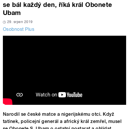
se bál každý den, říká král Obonete
Ubam
29. srpen 2019
Osobnost Plus
Narodil se české matce a nigerijskému otci. Když
tatínek, policejní generál a africký král zemřel, musel
se Obonete S. Ubam o ostatní postarat a ohlídat