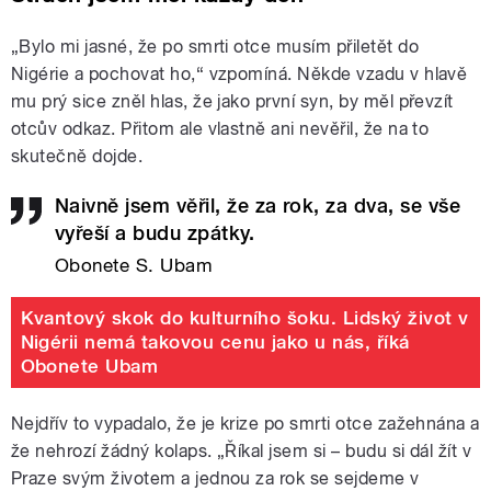
„Bylo mi jasné, že po smrti otce musím přiletět do
Nigérie a pochovat ho,“ vzpomíná. Někde vzadu v hlavě
mu prý sice zněl hlas, že jako první syn, by měl převzít
otcův odkaz. Přitom ale vlastně ani nevěřil, že na to
skutečně dojde.
Naivně jsem věřil, že za rok, za dva, se vše
vyřeší a budu zpátky.
Obonete S. Ubam
Kvantový skok do kulturního šoku. Lidský život v
Nigérii nemá takovou cenu jako u nás, říká
Obonete Ubam
Nejdřív to vypadalo, že je krize po smrti otce zažehnána a
že nehrozí žádný kolaps. „Říkal jsem si – budu si dál žít v
Praze svým životem a jednou za rok se sejdeme v