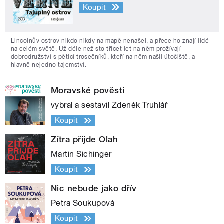
Koupit
Lincolnův ostrov nikdo nikdy na mapě nenašel, a přece ho znají lidé
na celém světě. Už déle než sto třicet let na něm prožívají
dobrodružství s pěticí trosečníků, kteří na něm našli útočiště, a
hlavně nejedno tajemství.
Moravské pověsti
vybral a sestavil Zdeněk Truhlář
Koupit
Zítra přijde Olah
Martin Sichinger
Koupit
Nic nebude jako dřív
Petra Soukupová
Koupit