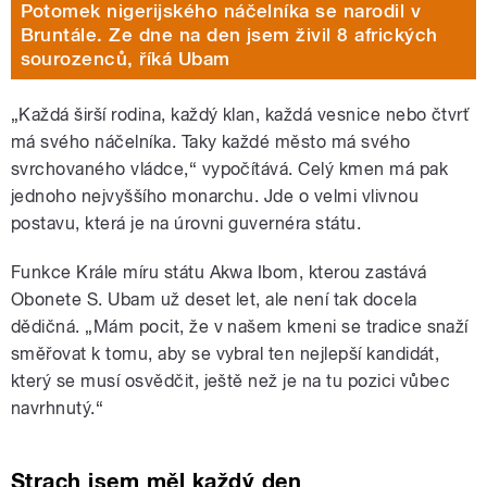
Potomek nigerijského náčelníka se narodil v
Bruntále. Ze dne na den jsem živil 8 afrických
sourozenců, říká Ubam
„Každá širší rodina, každý klan, každá vesnice nebo čtvrť
má svého náčelníka. Taky každé město má svého
svrchovaného vládce,“ vypočítává. Celý kmen má pak
jednoho nejvyššího monarchu. Jde o velmi vlivnou
postavu, která je na úrovni guvernéra státu.
Funkce Krále míru státu Akwa Ibom, kterou zastává
Obonete S. Ubam už deset let, ale není tak docela
dědičná. „Mám pocit, že v našem kmeni se tradice snaží
směřovat k tomu, aby se vybral ten nejlepší kandidát,
který se musí osvědčit, ještě než je na tu pozici vůbec
navrhnutý.“
Strach jsem měl každý den