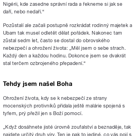
Nigérii, kde zasedne správní rada a řekneme si jak se
daří, nebo nedaří.“
Pozůstalí ale začali postupně rozkrádat rodinný majetek a
Ubam tak musel odletět dělat pořádek. Nakonec tam
zůstal sedm let, často se dostal do obrovského
nebezpečí a ohrožení života: „Měl jsem o sebe strach.
Každý den a každou hodinu. Dokonce jsem se dvakrát
stal terčem ozbrojeného přepadení.“
Tehdy jsem našel Boha
Ohrožení života, kdy se k nebezpečí ze strany
mocenských protivníků přidala ještě malárie spojená s
tyfem, prý přežil jen s Boží pomocí.
„Když dosáhnete jisté úrovně zoufalství a beznaděje, tak
najdete určitý druh víry. Ten je pak to jediné, co vás pojí s