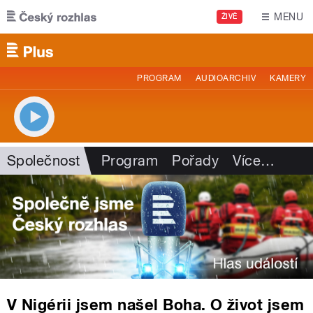
Přejít k hlavnímu obsahu
MENU
ŽIVĚ
PROGRAM
AUDIOARCHIV
KAMERY
Společnost
Program
Pořady
Více
…
V Nigérii jsem našel Boha. O život jsem