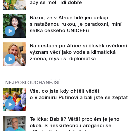
aby se měli lidi dobře
Názor, že v Africe lidé jen čekají
s nataženou rukou, je paradoxní, míní
šéfka českého UNICEFu
Na cestách po Africe si člověk uvědomí
význam věcí jako voda a klimatická
změna, myslí si diplomatka
NEJPOSLOUCHANĚJŠÍ
Vše, co jste kdy chtěli vědět
o Vladimiru Putinovi a báli jste se zeptat
Telička: Babiš? Větší problém je jeho
okolí. S neskutečnou arogancí se