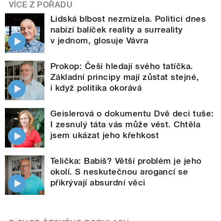
VÍCE Z POŘADU
Lidská blbost nezmizela. Politici dnes
nabízí balíček reality a surreality
v jednom, glosuje Vávra
Prokop: Češi hledají svého tatíčka.
Základní principy mají zůstat stejné,
i když politika okorává
Geislerová o dokumentu Dvě deci tuše:
I zesnulý táta vás může vést. Chtěla
jsem ukázat jeho křehkost
Telička: Babiš? Větší problém je jeho
okolí. S neskutečnou arogancí se
přikrývají absurdní věci