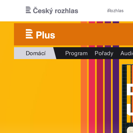
Přejít k hlavnímu obsahu
iRozhlas
Domácí
Program
Pořady
Audi