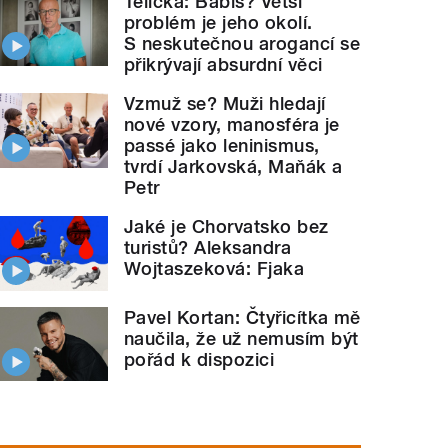
Telička: Babiš? Větší
problém je jeho okolí.
S neskutečnou arogancí se
přikrývají absurdní věci
Vzmuž se? Muži hledají
nové vzory, manosféra je
passé jako leninismus,
tvrdí Jarkovská, Maňák a
Petr
Jaké je Chorvatsko bez
turistů? Aleksandra
Wojtaszeková: Fjaka
Pavel Kortan: Čtyřicítka mě
naučila, že už nemusím být
pořád k dispozici