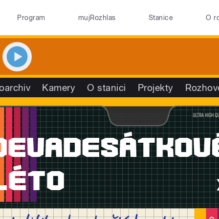
Program
mujRozhlas
Stanice
O r
oarchiv
Kamery
O stanici
Projekty
Rozhov