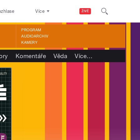
ozhlase
Více
ŽIVĚ
PROGRAM
AUDIOARCHIV
KAMERY
ory
Komentáře
Věda
Více
…