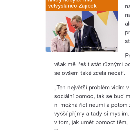
velvyslanec Zajíček
n
n
a
pr
st
P
však měl řešit stát různými 
se ovšem také zcela nedaří.
„Ten největší problém vidím v
sociální pomoc, tak se buď mo
ni
možná
říct neumí a potom z
vyšší příjmy a tady si myslí
v tom, jak umět pomoct těm, k