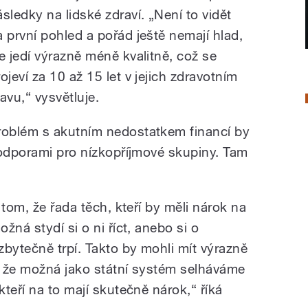
ásledky na lidské zdraví. „Není to vidět
a první pohled a pořád ještě nemají hlad,
le jedí výrazně méně kvalitně, což se
ojeví za 10 až 15 let v jejich zdravotním
avu,“ vysvětluje.
roblém s akutním nedostatkem financí by
podporami pro nízkopříjmové skupiny. Tam
 tom, že řada těch, kteří by měli nárok na
žná stydí si o ni říct, anebo si o
bytečně trpí. Takto by mohli mít výrazně
m, že možná jako státní systém selháváme
teří na to mají skutečně nárok,“ říká