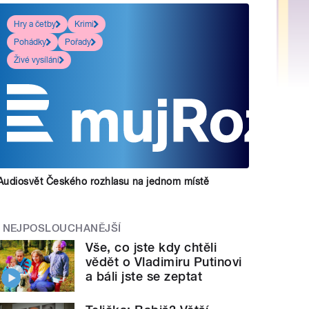
Hry a četby
Krimi
Pohádky
Pořady
Živé vysílání
Audiosvět Českého rozhlasu na jednom místě
NEJPOSLOUCHANĚJŠÍ
Vše, co jste kdy chtěli
vědět o Vladimiru Putinovi
a báli jste se zeptat