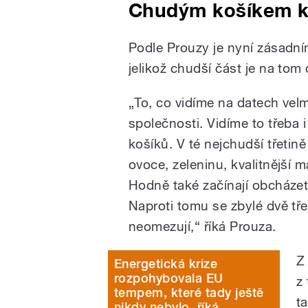
Chudým košíkem k 
Podle Prouzy je nyní zásadní
jelikož chudší část je na tom
„To, co vidíme na datech velm
společnosti. Vidíme to třeba 
košíků. V té nejchudší třetině
ovoce, zeleninu, kvalitnější m
Hodně také začínají obcházet
Naproti tomu se zbylé dvě tře
neomezují,“ říká Prouza.
Z
Energetická krize
rozpohybovala EU
z
tempem, které tady ještě
t
nikdy nebylo, říká