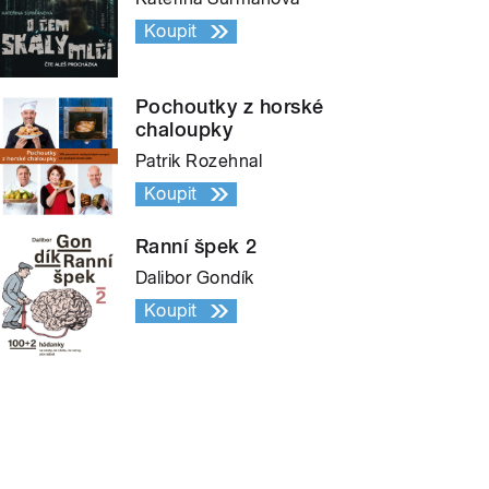
Koupit
Pochoutky z horské
chaloupky
Patrik Rozehnal
Koupit
Ranní špek 2
Dalibor Gondík
Koupit