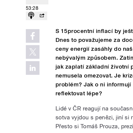
53:28
S 15procentní inflací by ješ
Dnes to považujeme za doce
ceny energií zasáhly do naš
nebývalým způsobem. Zatímco
jak zaplatí základní životní
nemusela omezovat. Je krize
problém? Jak o ni informují
reflektovat lépe?
Lidé v ČR reagují na současn
sotva vyjdou s penězi, jiní si
Přesto si Tomáš Prouza, pre