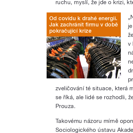
ruchu, myslí, že jde o krizi, k
„
Od covidu k drahé energii.
Jak zachránit firmu v době
je
pokračující krize
že
v
n
n
d
p
zveličování té situace, která
se říká, ale lidé se rozhodli,
Prouza.
Takovému názoru mírně opon
Sociologického ústavu Akademi