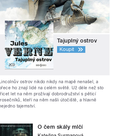
Tajuplný ostrov
Koupit
Lincolnův ostrov nikdo nikdy na mapě nenašel, a
přece ho znají lidé na celém světě. Už déle než sto
třicet let na něm prožívají dobrodružství s pěticí
trosečníků, kteří na něm našli útočiště, a hlavně
nejedno tajemství.
O čem skály mlčí
Kateřina Surmanová