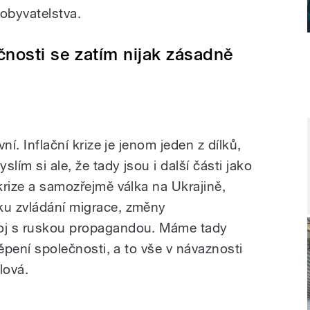
obyvatelstva.
čnosti se zatím nijak zásadně
vní. Inflační krize je jenom jeden z dílků,
slím si ale, že tady jsou i další části jako
 krize a samozřejmě válka na Ukrajině,
ku zvládání migrace, změny
boj s ruskou propagandou. Máme tady
štěpení společnosti, a to vše v návaznosti
lová.