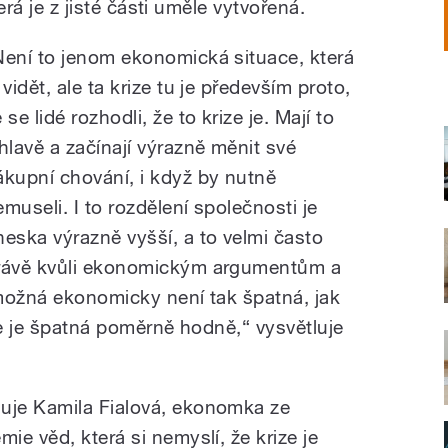
terá je z jisté části uměle vytvořená.
Není to jenom ekonomická situace, která
 vidět, ale ta krize tu je především proto,
 se lidé rozhodli, že to krize je. Mají to
 hlavě a začínají výrazně měnit své
ákupní chování, i když by nutně
emuseli. I to rozdělení společnosti je
neska výrazně vyšší, a to velmi často
rávě kvůli ekonomickým argumentům a
 možná ekonomicky není tak špatná, jak
 že je špatná poměrně hodně,“ vysvětluje
uje Kamila Fialová, ekonomka ze
e věd, která si nemyslí, že krize je